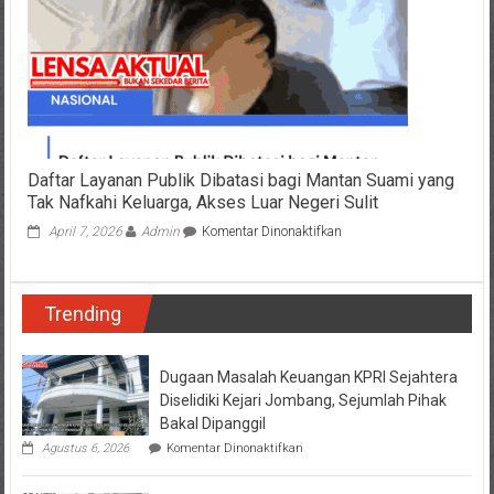
Mitigasi
Kekeringan
dan
Karhutla
2026
Daftar Layanan Publik Dibatasi bagi Mantan Suami yang
Tak Nafkahi Keluarga, Akses Luar Negeri Sulit
pada
April 7, 2026
Admin
Komentar Dinonaktifkan
Daftar
Layanan
Publik
Trending
Dibatasi
bagi
Mantan
Suami
Dugaan Masalah Keuangan KPRI Sejahtera
yang
Diselidiki Kejari Jombang, Sejumlah Pihak
Tak
Bakal Dipanggil
Nafkahi
pada
Agustus 6, 2026
Komentar Dinonaktifkan
Keluarga,
Dugaan
Akses
Masalah
Luar