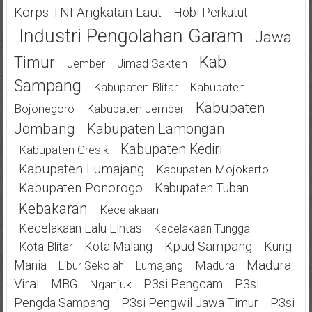
Korps TNI Angkatan Laut
Hobi Perkutut
Industri Pengolahan Garam
Jawa
Kab
Timur
Jimad Sakteh
Jember
Sampang
Kabupaten Blitar
Kabupaten
Kabupaten
Bojonegoro
Kabupaten Jember
Jombang
Kabupaten Lamongan
Kabupaten Kediri
Kabupaten Gresik
Kabupaten Lumajang
Kabupaten Mojokerto
Kabupaten Ponorogo
Kabupaten Tuban
Kebakaran
Kecelakaan
Kecelakaan Lalu Lintas
Kecelakaan Tunggal
Kota Malang
Kpud Sampang
Kung
Kota Blitar
Mania
Madura
Madura
Libur Sekolah
Lumajang
Viral
MBG
P3si Pengcam
P3si
Nganjuk
Pengda Sampang
P3si Pengwil Jawa Timur
P3si