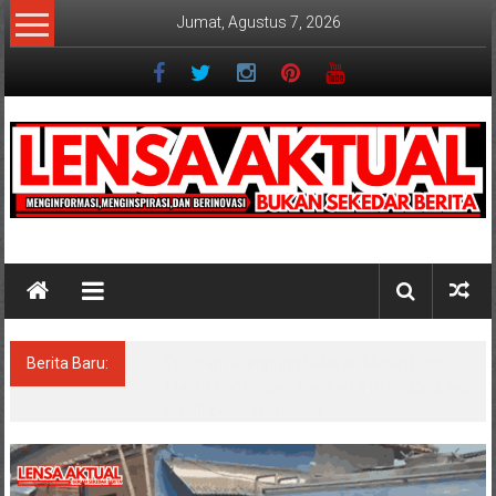
Lompat
Jumat, Agustus 7, 2026
ke
konten
Lensaaktual
Berita Baru:
Program Kampung Nelayan Merah Putih
Masuk Lamongan, Paciran & Brondong Jadi
Pusat Ekonomi Pesisir