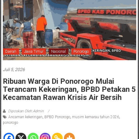
Daerah
Jawa Timur
Nasional
Ponorogo
Juli 5, 2026
Ribuan Warga Di Ponorogo Mulai
Terancam Kekeringan, BPBD Petakan 5
Kecamatan Rawan Krisis Air Bersih
Diposkan Oleh:Admin
Ancaman kekeringan
,
BPBD Ponorogo
,
musim kemarau tahun 2026
,
ponorogo