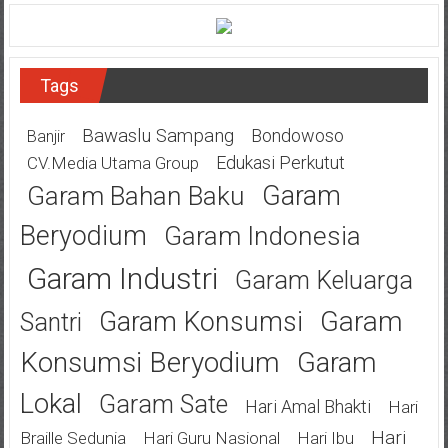
Tags
Bawaslu Sampang
Bondowoso
Banjir
Edukasi Perkutut
CV.Media Utama Group
Garam
Garam Bahan Baku
Beryodium
Garam Indonesia
Garam Industri
Garam Keluarga
Garam
Garam Konsumsi
Santri
Konsumsi Beryodium
Garam
Lokal
Garam Sate
Hari Amal Bhakti
Hari
Hari
Braille Sedunia
Hari Guru Nasional
Hari Ibu