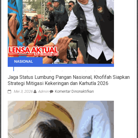
Sosial,
Pemkot
Kediri
Sasar
Lebih
dari
36
Ribu
KK
Jaga Status Lumbung Pangan Nasional, Khofifah Siapkan
Strategi Mitigasi Kekeringan dan Karhutla 2026
pada
Mei 3, 2026
Admin
Komentar Dinonaktifkan
Jaga
Status
Lumbung
Pangan
Nasional,
Khofifah
Siapkan
Strategi