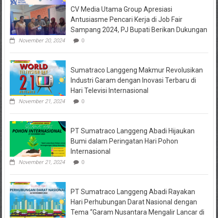
Keuangan
Negeri
CV Media Utama Group Apresiasi
KPRI
Sulit
Sejahtera
Antusiasme Pencari Kerja di Job Fair
Diselidiki
Sampang 2024, PJ Bupati Berikan Dukungan
Kejari
Jombang,
November 20, 2024
0
Sejumlah
Pihak
Bakal
Sumatraco Langgeng Makmur Revolusikan
Dipanggil
Industri Garam dengan Inovasi Terbaru di
Hari Televisi Internasional
November 21, 2024
0
PT Sumatraco Langgeng Abadi Hijaukan
Bumi dalam Peringatan Hari Pohon
Internasional
November 21, 2024
0
PT Sumatraco Langgeng Abadi Rayakan
Hari Perhubungan Darat Nasional dengan
Tema “Garam Nusantara Mengalir Lancar di