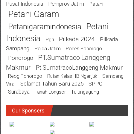
Pusat Indonesia
Pemprov Jatim
Petani
Petani Garam
Petani
Petanigaramindonesia
Indonesia
Pilkada 2024
Pilkada
Pgri
Sampang
Polda Jatim
Polres Ponorogo
PT.Sumatraco Langgeng
Ponorogo
Makmur
Pt.SumatracoLanggeng Makmur
Sampang
Reog Ponorogo
Rutan Kelas IIB Nganjuk
Selamat Tahun Baru 2025
SPPG
Viral
Surabaya
Tulungagung
Tanah Longsor
Our Sponsers