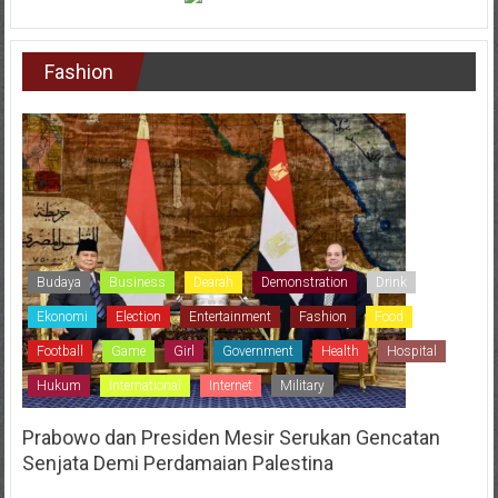
Fashion
Budaya
Business
Dearah
Demonstration
Drink
Ekonomi
Election
Entertainment
Fashion
Food
Football
Game
Girl
Government
Health
Hospital
Hukum
International
Internet
Military
Prabowo dan Presiden Mesir Serukan Gencatan
Senjata Demi Perdamaian Palestina