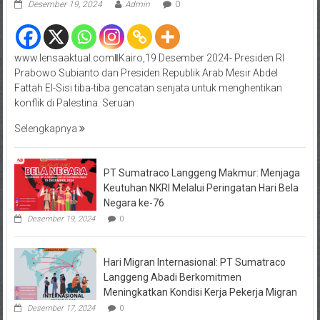
Desember 19, 2024
Admin
0
www.lensaaktual.comǁKairo,19 Desember 2024- Presiden RI
Prabowo Subianto dan Presiden Republik Arab Mesir Abdel
Fattah El-Sisi tiba-tiba gencatan senjata untuk menghentikan
konflik di Palestina. Seruan
Selengkapnya
PT Sumatraco Langgeng Makmur: Menjaga
Keutuhan NKRI Melalui Peringatan Hari Bela
Negara ke-76
Desember 19, 2024
0
Hari Migran Internasional: PT Sumatraco
Langgeng Abadi Berkomitmen
Meningkatkan Kondisi Kerja Pekerja Migran
Desember 17, 2024
0