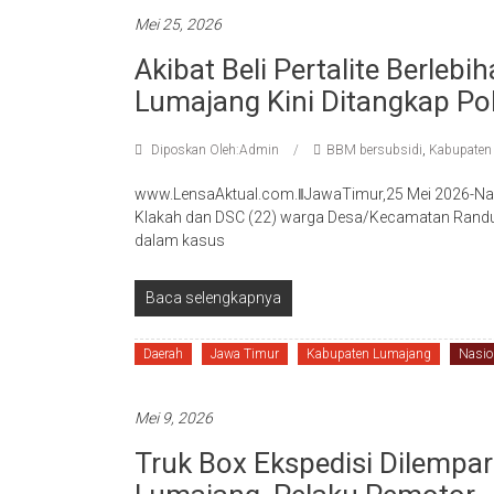
Mei 25, 2026
Akibat Beli Pertalite Berle
Lumajang Kini Ditangkap Pol
Diposkan Oleh:Admin
BBM bersubsidi
,
Kabupaten
www.LensaAktual.com.ǁJawaTimur,25 Mei 2026-Na
Klakah dan DSC (22) warga Desa/Kecamatan Randu
dalam kasus
Baca selengkapnya
Daerah
Jawa Timur
Kabupaten Lumajang
Nasio
Mei 9, 2026
Truk Box Ekspedisi Dilempar