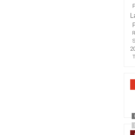
L
R
S
2
T