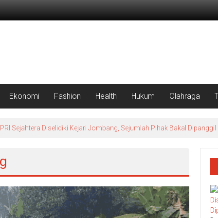
Ekonomi
Fashion
Health
Hukum
Olahraga
 Sejahtera Diselidiki Kejari Jombang, Sejumlah Pihak Bakal Dipanggil
ng