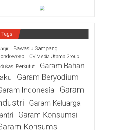
Tags
Bawaslu Sampang
anjir
Bondowoso
CV.Media Utama Group
Garam Bahan
dukasi Perkutut
Garam Beryodium
aku
Garam
Garam Indonesia
ndustri
Garam Keluarga
Garam Konsumsi
antri
Garam Konsumsi