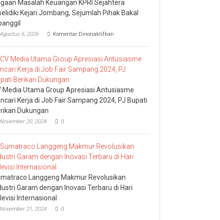
gaan Masalah Keuangan KPRI Sejahtera
selidiki Kejari Jombang, Sejumlah Pihak Bakal
panggil
pada
Agustus 6, 2026
Komentar Dinonaktifkan
Dugaan
Masalah
Keuangan
KPRI
Sejahtera
Diselidiki
Kejari
 Media Utama Group Apresiasi Antusiasme
Jombang,
ncari Kerja di Job Fair Sampang 2024, PJ Bupati
Sejumlah
rikan Dukungan
Pihak
Bakal
November 20, 2024
0
Dipanggil
matraco Langgeng Makmur Revolusikan
dustri Garam dengan Inovasi Terbaru di Hari
levisi Internasional
November 21, 2024
0