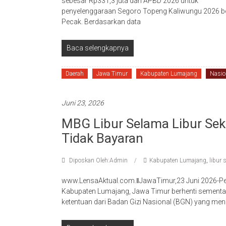
sebesar Rp331,3 juta dari APBD 2026 untuk
penyelenggaraan Segoro Topeng Kaliwungu 2026 be
Pecak. Berdasarkan data
Baca selengkapnya
Daerah
Jawa Timur
Kabupaten Lumajang
Nasio
Juni 23, 2026
MBG Libur Selama Libur Se
Tidak Bayaran
Diposkan Oleh:Admin
Kabupaten Lumajang
,
libur 
www.LensaAktual.com.ǁJawaTimur,23 Juni 2026-Pel
Kabupaten Lumajang, Jawa Timur berhenti sementara
ketentuan dari Badan Gizi Nasional (BGN) yang men