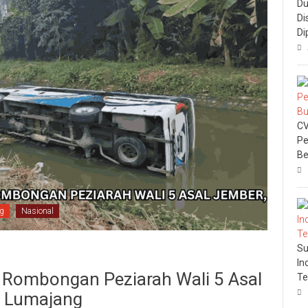
Du
Di
Di
CV
Pe
Be
g
Nasional
Su
In
 Rombongan Peziarah Wali 5 Asal
Te
i Lumajang