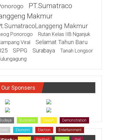
PT.Sumatraco
Ponorogo
anggeng Makmur
Pt.SumatracoLanggeng Makmur
eog Ponorogo
Rutan Kelas IIB Nganjuk
Selamat Tahun Baru
ampang Viral
025
SPPG
Surabaya
Tanah Longsor
ulungagung
Our Sponsers
Budaya
Business
Dearah
Demonstration
Drink
Ekonomi
Election
Entertainment
Fashion
Food
Football
Game
Girl