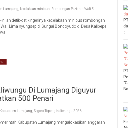
en Lumajang
,
kecelakaan minibus
,
Rombongan Peziarah Wali 5
PT
nilah detik-detik ngerinya kecelakaan minibus rombongan
da
 Wali Lima nyungsep di Sungai Bondoyudo di Desa Kalipepe
awa
nal
PT
Pe
“G
liwungu Di Lumajang Diguyur
Ba
atkan 500 Penari
Kabupaten Lumajang
,
Segoro Topeng Kaliwungu 2026
Fe
emerintah Kabupaten Lumajang mengalokasikan anggaran
Al