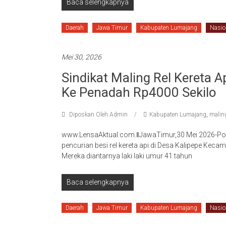
Baca selengkapnya
Daerah
Jawa Timur
Kabupaten Lumajang
Nasio
Mei 30, 2026
Sindikat Maling Rel Kereta A
Ke Penadah Rp4000 Sekilo
Diposkan Oleh:Admin
Kabupaten Lumajang
,
malin
www.LensaAktual.com.ǁJawaTimur,30 Mei 2026-Poli
pencurian besi rel kereta api di Desa Kalipepe Ke
Mereka diantarnya laki laki umur 41 tahun
Baca selengkapnya
Daerah
Jawa Timur
Kabupaten Lumajang
Nasio