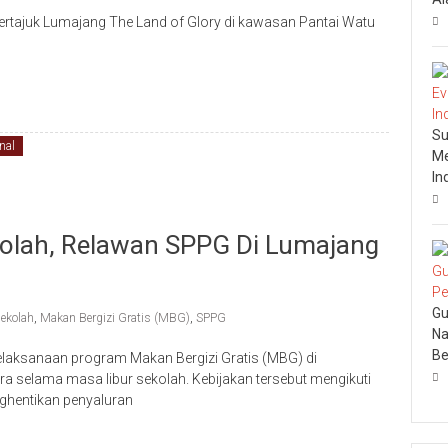
rtajuk Lumajang The Land of Glory di kawasan Pantai Watu
Su
nal
Me
In
kolah, Relawan SPPG Di Lumajang
Gu
sekolah
,
Makan Bergizi Gratis (MBG)
,
SPPG
Na
Be
aksanaan program Makan Bergizi Gratis (MBG) di
 selama masa libur sekolah. Kebijakan tersebut mengikuti
ghentikan penyaluran