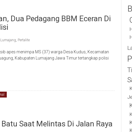
B
bihan, Dua Pedagang BBM Eceran Di
isi
H
H
 Lumajang
,
Pertalite
L
sib apes menimpa MS (37) warga Desa Kudus, Kecamatan
P
agung, Kabupaten Lumajang Jawa Timur tertangkap polisi
T
S
K
nal
J
K
 Batu Saat Melintas Di Jalan Raya
K