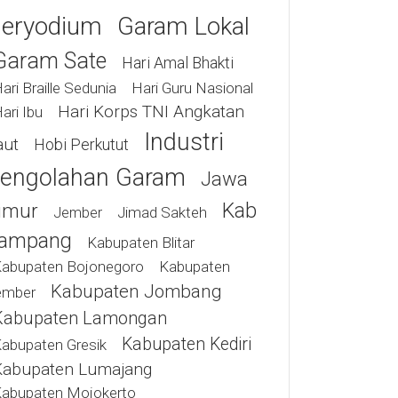
eryodium
Garam Lokal
Garam Sate
Hari Amal Bhakti
ari Braille Sedunia
Hari Guru Nasional
Hari Korps TNI Angkatan
ari Ibu
Industri
aut
Hobi Perkutut
engolahan Garam
Jawa
Kab
imur
Jimad Sakteh
Jember
ampang
Kabupaten Blitar
abupaten Bojonegoro
Kabupaten
Kabupaten Jombang
ember
Kabupaten Lamongan
Kabupaten Kediri
abupaten Gresik
Kabupaten Lumajang
abupaten Mojokerto