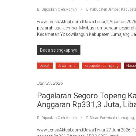
Diposkan Oleh:Admin
Kabupaten Jember
,
Kabupat
www.LensaAktual.com.ǁJawaTimur,2 Agustus 2026-I
peziarah asal Jember. Minibus rombongan peziarah
Kecamatan Yosowilangun Kabupaten Lumajang, J
Baca selengkapnya
Daerah
Jawa Timur
Kabupaten Lumajang
Nasio
Juni 27, 2026
Pagelaran Segoro Topeng Ka
Anggaran Rp331,3 Juta, Lib
Diposkan Oleh:Admin
Dinas Pariwisata Lumajang
,
www.LensaAktual.com.ǁJawaTimur,27 Juni 2026-P