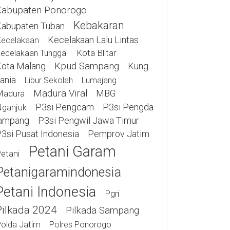
Kabupaten Ponorogo
Kebakaran
abupaten Tuban
Kecelakaan Lalu Lintas
ecelakaan
Kota Blitar
ecelakaan Tunggal
ota Malang
Kpud Sampang
Kung
ania
Libur Sekolah
Lumajang
Madura Viral
MBG
Madura
P3si Pengcam
P3si Pengda
ganjuk
ampang
P3si Pengwil Jawa Timur
3si Pusat Indonesia
Pemprov Jatim
Petani Garam
etani
Petanigaramindonesia
Petani Indonesia
Pgri
Pilkada 2024
Pilkada Sampang
olda Jatim
Polres Ponorogo