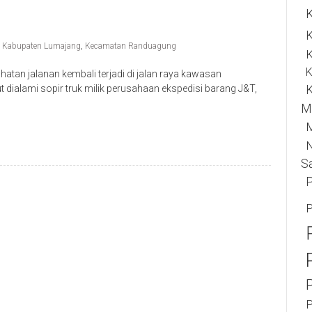
K
,
Kabupaten Lumajang
,
Kecamatan Randuagung
K
K
an jalanan kembali terjadi di jalan raya kawasan
K
 dialami sopir truk milik perusahaan ekspedisi barang J&T,
M
N
S
P
P
P