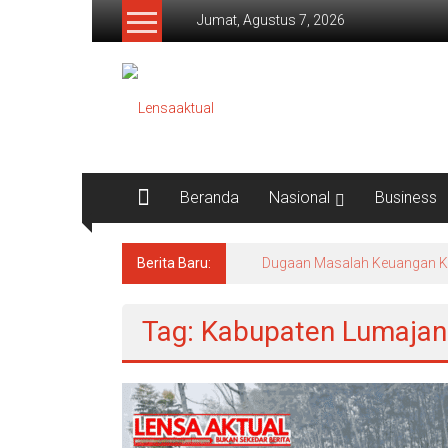
Lompat
Jumat, Agustus 7, 2026
ke
konten
Lensaaktual
Beranda
Nasional
Business
Berita Baru:
Dugaan Masalah Keuangan KPRI
Tag: Kabupaten Lumaja