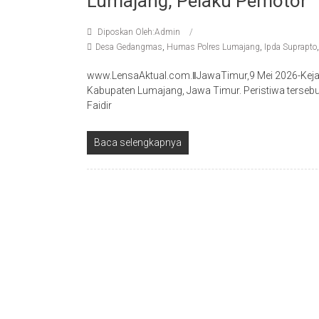
Lumajang, Pelaku Pemotor
Diposkan Oleh:Admin
Desa Gedangmas
,
Humas Polres Lumajang
,
Ipda Suprapto
www.LensaAktual.com.ǁJawaTimur,9 Mei 2026-Kejahat
Kabupaten Lumajang, Jawa Timur. Peristiwa tersebut
Faidir
Baca selengkapnya