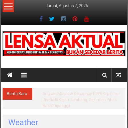
Lompat
Jumat, Agustus 7, 2026
ke
konten
Lensaaktual
Berita Baru:
Program Kampung Nelayan Merah Putih
Masuk Lamongan, Paciran & Brondong Jadi
Pusat Ekonomi Pesisir
Weather