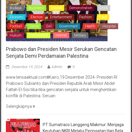
Budaya
Business
Dearah
Demonstration
Drink
Ekonomi
Election
Entertainment
Fashion
Food
Football
Game
Girl
Government
Health
Hospital
Hukum
International
Internet
Military
Prabowo dan Presiden Mesir Serukan Gencatan
Senjata Demi Perdamaian Palestina
Desember 19, 2024
Admin
0
www.lensaaktual.comǁKairo,19 Desember 2024- Presiden RI
Prabowo Subianto dan Presiden Republik Arab Mesir Abdel
Fattah El-Sisi tiba-tiba gencatan senjata untuk menghentikan
konflik di Palestina. Seruan
Selengkapnya
PT Sumatraco Langgeng Makmur: Menjaga
Keutuhan NKRI Melalui Peringatan Hari Bela