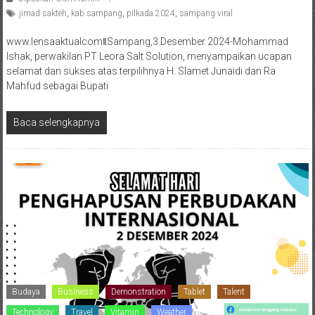
jimad sakteh
,
kab sampang
,
pilkada 2024
,
sampang viral
www.lensaaktualcomǁSampang,3 Desember 2024-Mohammad
Ishak, perwakilan PT Leora Salt Solution, menyampaikan ucapan
selamat dan sukses atas terpilihnya H. Slamet Junaidi dan Ra
Mahfud sebagai Bupati
Baca selengkapnya
Budaya
Business
Demonstration
Tablet
Talent
Technology
Travel
Vitamin
Weather