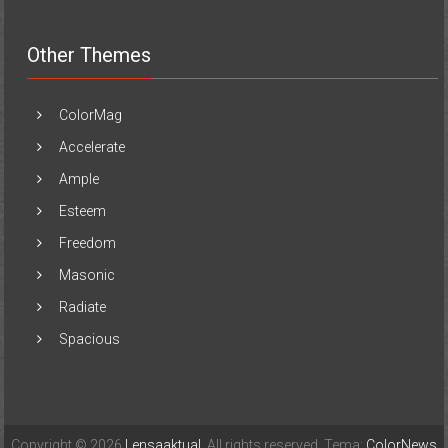
Other Themes
ColorMag
Accelerate
Ample
Esteem
Freedom
Masonic
Radiate
Spacious
Copyright © 2026
Lensaaktual
. All rights reserved. Tema:
ColorNews