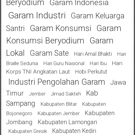
Beryodium
Garam Indonesia
Garam Industri
Garam Keluarga
Garam
Garam Konsumsi
Santri
Konsumsi Beryodium
Garam
Lokal
Garam Sate
Hari Amal Bhakti
Hari
Hari
Braille Sedunia
Hari Guru Nasional
Hari Ibu
Korps TNI Angkatan Laut
Hobi Perkutut
Industri Pengolahan Garam
Jawa
Kab
Timur
Jimad Sakteh
Jember
Sampang
Kabupaten Blitar
Kabupaten
Kabupaten
Bojonegoro
Kabupaten Jember
Jombang
Kabupaten Lamongan
Kabupaten Kediri
Kabupaten Gresik