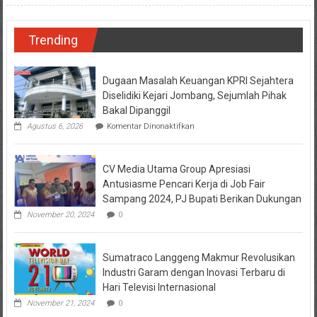
Trending
Dugaan Masalah Keuangan KPRI Sejahtera
Diselidiki Kejari Jombang, Sejumlah Pihak
Bakal Dipanggil
pada
Agustus 6, 2026
Komentar Dinonaktifkan
Dugaan
Masalah
Keuangan
CV Media Utama Group Apresiasi
KPRI
Sejahtera
Antusiasme Pencari Kerja di Job Fair
Diselidiki
Sampang 2024, PJ Bupati Berikan Dukungan
Kejari
Jombang,
November 20, 2024
0
Sejumlah
Pihak
Bakal
Sumatraco Langgeng Makmur Revolusikan
Dipanggil
Industri Garam dengan Inovasi Terbaru di
Hari Televisi Internasional
November 21, 2024
0