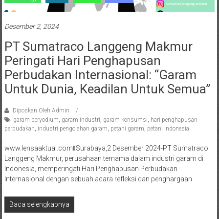
Desember 2, 2024
PT Sumatraco Langgeng Makmur
Peringati Hari Penghapusan
Perbudakan Internasional: “Garam
Untuk Dunia, Keadilan Untuk Semua”
Diposkan Oleh:Admin
garam beryodium
,
garam industri
,
garam konsumsi
,
hari penghapusan
perbudakan
,
industri pengolahan garam
,
petani garam
,
petani indonesia
www.lensaaktual.comǁSurabaya,2 Desember 2024-PT Sumatraco
Langgeng Makmur, perusahaan ternama dalam industri garam di
Indonesia, memperingati Hari Penghapusan Perbudakan
Internasional dengan sebuah acara refleksi dan penghargaan
Baca selengkapnya