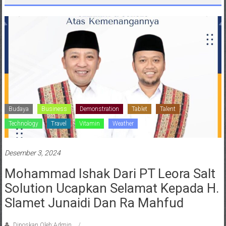
Budaya
Business
Demonstration
Tablet
Talent
Technology
Travel
Vitamin
Weather
Desember 3, 2024
Mohammad Ishak Dari PT Leora Salt
Solution Ucapkan Selamat Kepada H.
Slamet Junaidi Dan Ra Mahfud
Diposkan Oleh:Admin