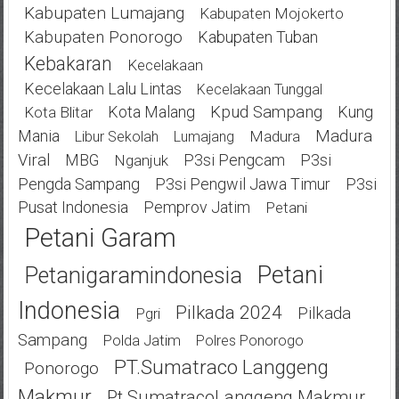
Kabupaten Lumajang
Kabupaten Mojokerto
Kabupaten Ponorogo
Kabupaten Tuban
Kebakaran
Kecelakaan
Kecelakaan Lalu Lintas
Kecelakaan Tunggal
Kota Malang
Kpud Sampang
Kung
Kota Blitar
Mania
Madura
Madura
Libur Sekolah
Lumajang
Viral
MBG
P3si Pengcam
P3si
Nganjuk
Pengda Sampang
P3si Pengwil Jawa Timur
P3si
Pusat Indonesia
Pemprov Jatim
Petani
Petani Garam
Petani
Petanigaramindonesia
Indonesia
Pilkada 2024
Pilkada
Pgri
Sampang
Polda Jatim
Polres Ponorogo
PT.Sumatraco Langgeng
Ponorogo
Makmur
Pt.SumatracoLanggeng Makmur