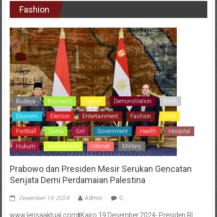
Fashion
Budaya
Business
Dearah
Demonstration
Drink
Ekonomi
Election
Entertainment
Fashion
Food
Football
Game
Girl
Government
Health
Hospital
Hukum
International
Internet
Military
Prabowo dan Presiden Mesir Serukan Gencatan
Senjata Demi Perdamaian Palestina
Desember 19, 2024
Admin
0
www.lensaaktual.comǁKairo,19 Desember 2024- Presiden RI