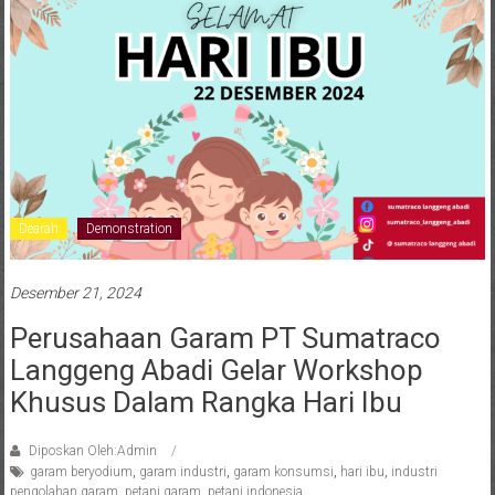
Dearah
Demonstration
Desember 21, 2024
Perusahaan Garam PT Sumatraco
Langgeng Abadi Gelar Workshop
Khusus Dalam Rangka Hari Ibu
Diposkan Oleh:Admin
garam beryodium
,
garam industri
,
garam konsumsi
,
hari ibu
,
industri
pengolahan garam
,
petani garam
,
petani indonesia