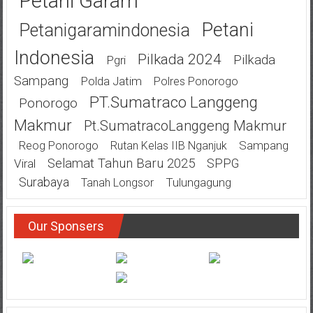
Petani Garam
Petani
Petanigaramindonesia
Indonesia
Pilkada 2024
Pilkada
Pgri
Sampang
Polda Jatim
Polres Ponorogo
PT.Sumatraco Langgeng
Ponorogo
Makmur
Pt.SumatracoLanggeng Makmur
Sampang
Reog Ponorogo
Rutan Kelas IIB Nganjuk
Selamat Tahun Baru 2025
SPPG
Viral
Surabaya
Tulungagung
Tanah Longsor
Our Sponsers