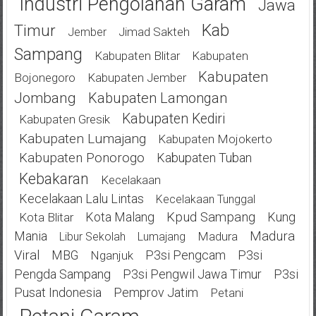
Industri Pengolahan Garam
Jawa
Kab
Timur
Jimad Sakteh
Jember
Sampang
Kabupaten Blitar
Kabupaten
Kabupaten
Bojonegoro
Kabupaten Jember
Jombang
Kabupaten Lamongan
Kabupaten Kediri
Kabupaten Gresik
Kabupaten Lumajang
Kabupaten Mojokerto
Kabupaten Ponorogo
Kabupaten Tuban
Kebakaran
Kecelakaan
Kecelakaan Lalu Lintas
Kecelakaan Tunggal
Kota Malang
Kpud Sampang
Kung
Kota Blitar
Mania
Madura
Madura
Libur Sekolah
Lumajang
Viral
MBG
P3si Pengcam
P3si
Nganjuk
Pengda Sampang
P3si Pengwil Jawa Timur
P3si
Pusat Indonesia
Pemprov Jatim
Petani