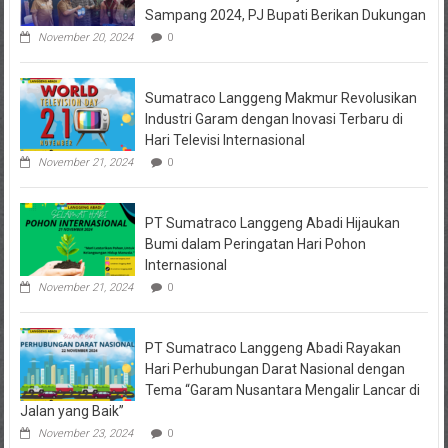
Diselidiki
Sampang 2024, PJ Bupati Berikan Dukungan
Kejari
Jombang,
November 20, 2024
0
Sejumlah
Pihak
Bakal
Sumatraco Langgeng Makmur Revolusikan
Dipanggil
Industri Garam dengan Inovasi Terbaru di
Hari Televisi Internasional
November 21, 2024
0
PT Sumatraco Langgeng Abadi Hijaukan
Bumi dalam Peringatan Hari Pohon
Internasional
November 21, 2024
0
PT Sumatraco Langgeng Abadi Rayakan
Hari Perhubungan Darat Nasional dengan
Tema “Garam Nusantara Mengalir Lancar di
Jalan yang Baik”
November 23, 2024
0