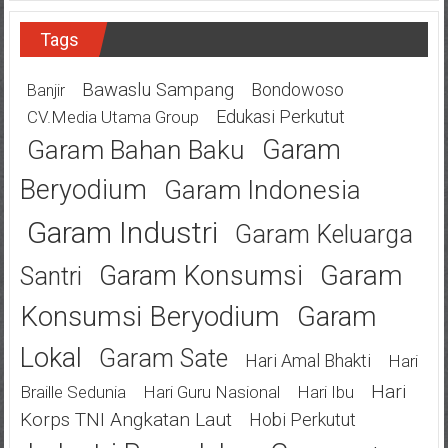
Tags
Bawaslu Sampang
Bondowoso
Banjir
Edukasi Perkutut
CV.Media Utama Group
Garam
Garam Bahan Baku
Beryodium
Garam Indonesia
Garam Industri
Garam Keluarga
Garam
Garam Konsumsi
Santri
Konsumsi Beryodium
Garam
Lokal
Garam Sate
Hari Amal Bhakti
Hari
Hari
Braille Sedunia
Hari Guru Nasional
Hari Ibu
Korps TNI Angkatan Laut
Hobi Perkutut