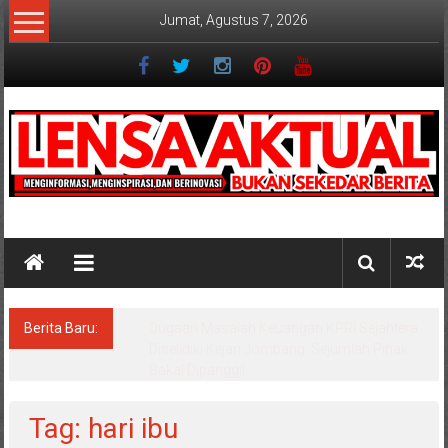
Lompat
Jumat, Agustus 7, 2026
ke
konten
Lensaaktual
Berita Baru:
Program Kampung Nelayan Merah Putih
Masuk Lamongan, Paciran & Brondong Jadi
Pusat Ekonomi Pesisir
Tag: hari ibu