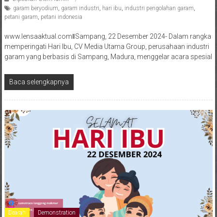
garam beryodium
,
garam industri
,
hari ibu
,
industri pengolahan garam
,
petani garam
,
petani indonesia
www.lensaaktual.comǁSampang, 22 Desember 2024- Dalam rangka
memperingati Hari Ibu, CV Media Utama Group, perusahaan industri
garam yang berbasis di Sampang, Madura, menggelar acara spesial
Baca selengkapnya
Dearah
Demonstration