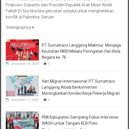
Prabowo Subianto dan Presiden Republik Arab Mesir Abdel
Fattah El-Sisi tiba-tiba gencatan senjata untuk menghentikan
konflik di Palestina. Seruan
Selengkapnya
PT Sumatraco Langgeng Makmur: Menjaga
Keutuhan NKRI Melalui Peringatan Hari Bela
Negara ke-76
Desember 19, 2024
0
Hari Migran Internasional: PT Sumatraco
Langgeng Abadi Berkomitmen
Meningkatkan Kondisi Kerja Pekerja Migran
Desember 17, 2024
0
PMI Kabupaten Sampang Fokus Intervensi
WASH untuk Tangani KLB Polio