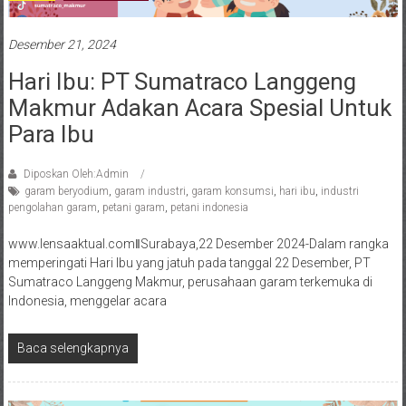
Desember 21, 2024
Hari Ibu: PT Sumatraco Langgeng
Makmur Adakan Acara Spesial Untuk
Para Ibu
Diposkan Oleh:Admin
garam beryodium
,
garam industri
,
garam konsumsi
,
hari ibu
,
industri
pengolahan garam
,
petani garam
,
petani indonesia
www.lensaaktual.comǁSurabaya,22 Desember 2024-Dalam rangka
memperingati Hari Ibu yang jatuh pada tanggal 22 Desember, PT
Sumatraco Langgeng Makmur, perusahaan garam terkemuka di
Indonesia, menggelar acara
Baca selengkapnya