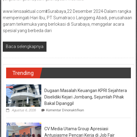
www.lensaaktual.comǁSurabaya,22 Desember 2024-Dalam rangka
memperingati Hari Ibu, PT Sumatraco Langgeng Abadi, perusahaan
garam terkemuka yang berlokasi di Surabaya, menggelar acara
spesial yang berbeda dari
Baca selengkapnya
Trending
Dugaan Masalah Keuangan KPRI Sejahtera
Diselidiki Kejari Jombang, Sejumlah Pihak
Bakal Dipanggil
pada
Agustus 6, 2026
Komentar Dinonaktifkan
Dugaan
Masalah
Keuangan
CV Media Utama Group Apresiasi
KPRI
Sejahtera
Antusiasme Pencari Kerja di Job Fair