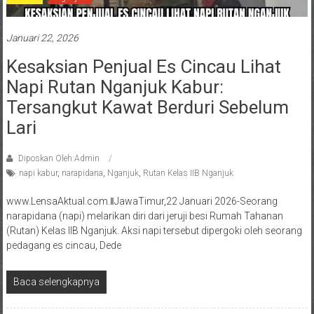
Januari 22, 2026
Kesaksian Penjual Es Cincau Lihat
Napi Rutan Nganjuk Kabur:
Tersangkut Kawat Berduri Sebelum
Lari
Diposkan Oleh:Admin
napi kabur
,
narapidana
,
Nganjuk
,
Rutan Kelas IIB Nganjuk
www.LensaAktual.com.ǁJawaTimur,22 Januari 2026-Seorang
narapidana (napi) melarikan diri dari jeruji besi Rumah Tahanan
(Rutan) Kelas IIB Nganjuk. Aksi napi tersebut dipergoki oleh seorang
pedagang es cincau, Dede
Baca selengkapnya