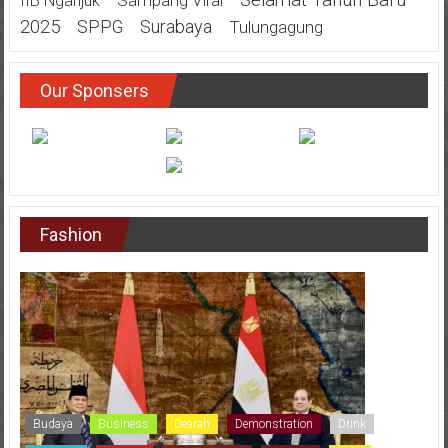
Selamat Tahun Baru
Sampang Viral
IIB Nganjuk
2025
SPPG
Surabaya
Tulungagung
Our Sponsers
Fashion
Budaya
Business
Dearah
Demonstration
Drink