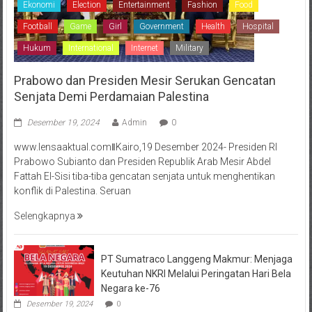
Ekonomi
Election
Entertainment
Fashion
Food
Football
Game
Girl
Government
Health
Hospital
Hukum
International
Internet
Military
Prabowo dan Presiden Mesir Serukan Gencatan
Senjata Demi Perdamaian Palestina
Desember 19, 2024
Admin
0
www.lensaaktual.comǁKairo,19 Desember 2024- Presiden RI
Prabowo Subianto dan Presiden Republik Arab Mesir Abdel
Fattah El-Sisi tiba-tiba gencatan senjata untuk menghentikan
konflik di Palestina. Seruan
Selengkapnya
PT Sumatraco Langgeng Makmur: Menjaga
Keutuhan NKRI Melalui Peringatan Hari Bela
Negara ke-76
Desember 19, 2024
0