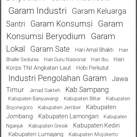
Garam Industri
Garam Keluarga
Garam
Garam Konsumsi
Santri
Konsumsi Beryodium
Garam
Lokal
Garam Sate
Hari Amal Bhakti
Hari
Hari
Braille Sedunia
Hari Guru Nasional
Hari Ibu
Korps TNI Angkatan Laut
Hobi Perkutut
Industri Pengolahan Garam
Jawa
Kab Sampang
Timur
Jimad Sakteh
Kabupaten Blitar
Kabupaten
Kabupaten Banyuwangi
Kabupaten
Bojonegoro
Kabupaten Jember
Jombang
Kabupaten Lamongan
Kabupaten
Kabupaten Kediri
Kabupaten Gresik
Nganjuk
Kabupaten Lumajang
Kabupaten Mojokerto