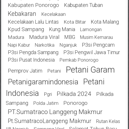
Kabupaten Ponorogo
Kabupaten Tuban
Kebakaran
Kecelakaan
Kecelakaan Lalu Lintas
Kota Malang
Kota Blitar
Kpud Sampang
Kung Mania
Lamongan
Madura Viral
MBG
Madura
Musim Kemarau
P3si Pengcam
Nganjuk
Napi Kabur
Narkotika
P3si Pengda Sampang
P3si Pengwil Jawa Timur
P3si Pusat Indonesia
Pemkab Ponorogo
Petani Garam
Pemprov Jatim
Petani
Petani
Petanigaramindonesia
Indonesia
Pilkada 2024
Pilkada
Pgri
Ponorogo
Sampang
Polda Jatim
PT.Sumatraco Langgeng Makmur
Pt.SumatracoLanggeng Makmur
Rutan Kelas