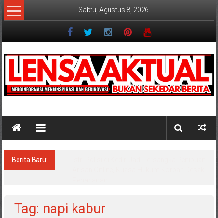
Lompat
Sabtu, Agustus 8, 2026
ke
konten
Lensaaktual
Berita Baru:
Dugaan Masalah Keuangan KPRI Sejahtera
Diselidiki Kejari Jombang, Sejumlah Pihak
Bakal Dipanggil
Tag: napi kabur