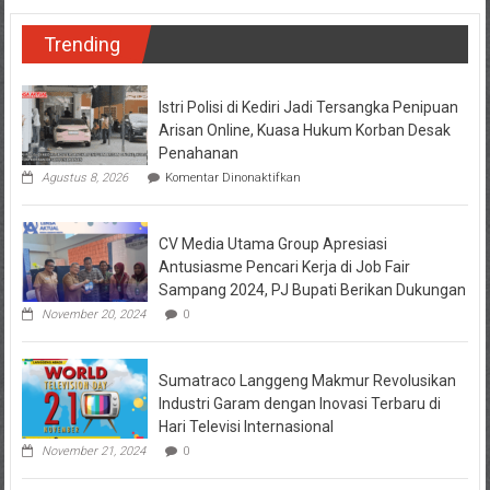
Trending
Istri Polisi di Kediri Jadi Tersangka Penipuan
Arisan Online, Kuasa Hukum Korban Desak
Penahanan
pada
Agustus 8, 2026
Komentar Dinonaktifkan
Istri
Polisi
di
CV Media Utama Group Apresiasi
Kediri
Jadi
Antusiasme Pencari Kerja di Job Fair
Tersangka
Sampang 2024, PJ Bupati Berikan Dukungan
Penipuan
Arisan
November 20, 2024
0
Online,
Kuasa
Hukum
Sumatraco Langgeng Makmur Revolusikan
Korban
Desak
Industri Garam dengan Inovasi Terbaru di
Penahanan
Hari Televisi Internasional
November 21, 2024
0