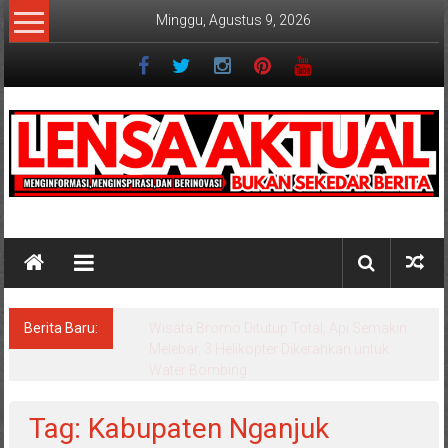
Lompat
Minggu, Agustus 9, 2026
ke
konten
Lensaaktual
Berita Baru:
Istri Polisi di Kediri Jadi Tersangka Penipuan
Arisan Online, Kuasa Hukum Korban Desak
Penahanan
Tag: Kabupaten Nganjuk