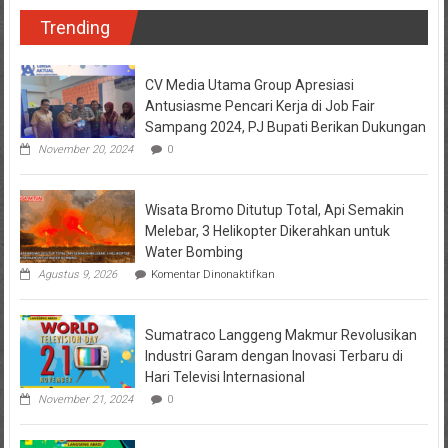
Trending
CV Media Utama Group Apresiasi
Antusiasme Pencari Kerja di Job Fair
Sampang 2024, PJ Bupati Berikan Dukungan
November 20, 2024
0
Wisata Bromo Ditutup Total, Api Semakin
Melebar, 3 Helikopter Dikerahkan untuk
Water Bombing
pada
Agustus 9, 2026
Komentar Dinonaktifkan
Wisata
Bromo
Ditutup
Sumatraco Langgeng Makmur Revolusikan
Total,
Api
Industri Garam dengan Inovasi Terbaru di
Semakin
Hari Televisi Internasional
Melebar,
3
November 21, 2024
0
Helikopter
Dikerahkan
untuk