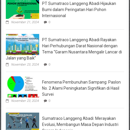
PT Sumatraco Langgeng Abadi Hijaukan
Water
Bombing
Bumi dalam Peringatan Hari Pohon
Internasional
November 21, 2024
0
PT Sumatraco Langgeng Abadi Rayakan
Hari Perhubungan Darat Nasional dengan
Tema “Garam Nusantara Mengalir Lancar di
Jalan yang Baik”
November 23, 2024
0
Fenomena Pembunuhan Sampang: Paslon
No. 2 Alami Peningkatan Signifikan di Hasil
Survei
November 23, 2024
0
Sumatraco Langgeng Abadi: Merayakan
Evolusi, Membangun Masa Depan Industri