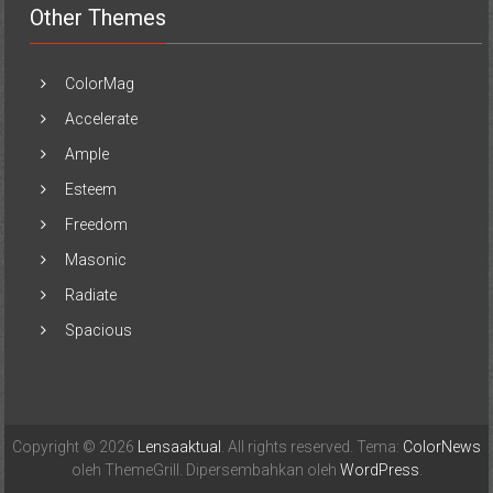
Other Themes
ColorMag
Accelerate
Ample
Esteem
Freedom
Masonic
Radiate
Spacious
Copyright © 2026
Lensaaktual
. All rights reserved. Tema:
ColorNews
oleh ThemeGrill. Dipersembahkan oleh
WordPress
.