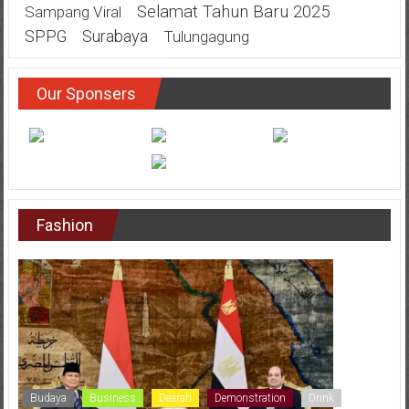
Selamat Tahun Baru 2025
Sampang Viral
SPPG
Surabaya
Tulungagung
Our Sponsers
Fashion
Budaya
Business
Dearah
Demonstration
Drink