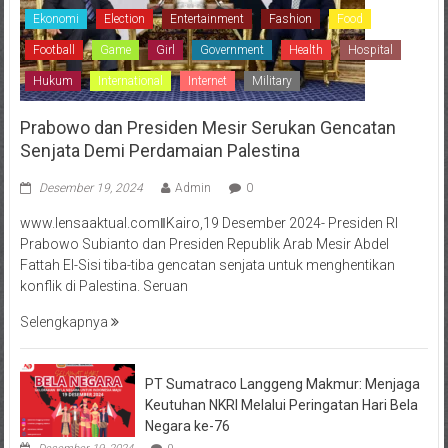
Ekonomi
Election
Entertainment
Fashion
Food
Football
Game
Girl
Government
Health
Hospital
Hukum
International
Internet
Military
Prabowo dan Presiden Mesir Serukan Gencatan
Senjata Demi Perdamaian Palestina
Desember 19, 2024
Admin
0
www.lensaaktual.comǁKairo,19 Desember 2024- Presiden RI
Prabowo Subianto dan Presiden Republik Arab Mesir Abdel
Fattah El-Sisi tiba-tiba gencatan senjata untuk menghentikan
konflik di Palestina. Seruan
Selengkapnya
PT Sumatraco Langgeng Makmur: Menjaga
Keutuhan NKRI Melalui Peringatan Hari Bela
Negara ke-76