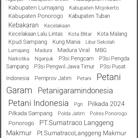
Kabupaten Lumajang
Kabupaten Mojokerto
Kabupaten Ponorogo
Kabupaten Tuban
Kebakaran
Kecelakaan
Kecelakaan Lalu Lintas
Kota Malang
Kota Blitar
Kpud Sampang
Kung Mania
Libur Sekolah
Madura Viral
MBG
Madura
Lumajang
P3si Pengcam
P3si Pengda
Nganjuk
Narkotika
Sampang
P3si Pengwil Jawa Timur
P3si Pusat
Petani
Indonesia
Pemprov Jatim
Petani
Garam
Petanigaramindonesia
Petani Indonesia
Pilkada 2024
Pgri
Pilkada Sampang
Polda Jatim
Polres Ponorogo
PT.Sumatraco Langgeng
Ponorogo
Makmur
Pt.SumatracoLanggeng Makmur