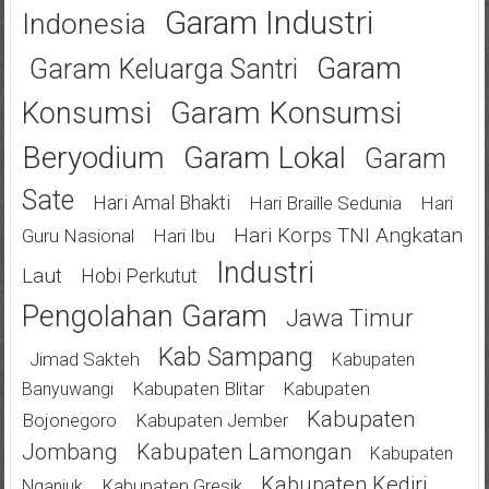
Garam Industri
Indonesia
Garam
Garam Keluarga Santri
Garam Konsumsi
Konsumsi
Beryodium
Garam Lokal
Garam
Sate
Hari Amal Bhakti
Hari Braille Sedunia
Hari
Hari Korps TNI Angkatan
Guru Nasional
Hari Ibu
Industri
Laut
Hobi Perkutut
Pengolahan Garam
Jawa Timur
Kab Sampang
Jimad Sakteh
Kabupaten
Kabupaten Blitar
Kabupaten
Banyuwangi
Kabupaten
Bojonegoro
Kabupaten Jember
Jombang
Kabupaten Lamongan
Kabupaten
Kabupaten Kediri
Kabupaten Gresik
Nganjuk