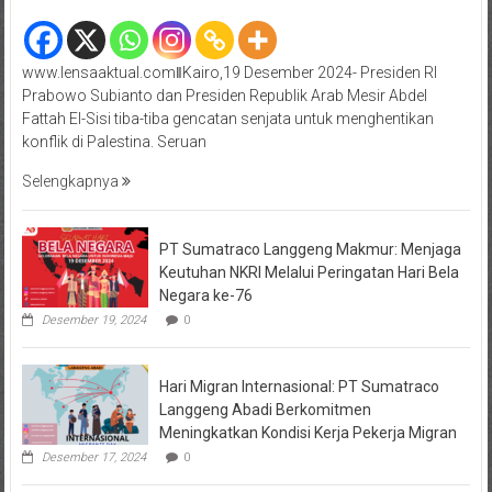
www.lensaaktual.comǁKairo,19 Desember 2024- Presiden RI
Prabowo Subianto dan Presiden Republik Arab Mesir Abdel
Fattah El-Sisi tiba-tiba gencatan senjata untuk menghentikan
konflik di Palestina. Seruan
Selengkapnya
PT Sumatraco Langgeng Makmur: Menjaga
Keutuhan NKRI Melalui Peringatan Hari Bela
Negara ke-76
Desember 19, 2024
0
Hari Migran Internasional: PT Sumatraco
Langgeng Abadi Berkomitmen
Meningkatkan Kondisi Kerja Pekerja Migran
Desember 17, 2024
0