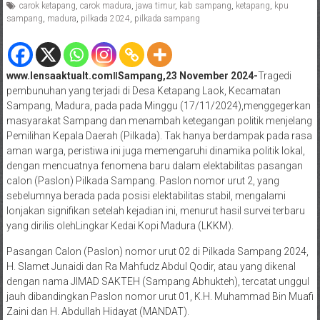
carok ketapang
,
carok madura
,
jawa timur
,
kab sampang
,
ketapang
,
kpu
sampang
,
madura
,
pilkada 2024
,
pilkada sampang
www.lensaaktualt.comǁSampang,23 November 2024-
Tragedi
pembunuhan yang terjadi di Desa Ketapang Laok, Kecamatan
Sampang, Madura, pada pada Minggu (17/11/2024),menggegerkan
masyarakat Sampang dan menambah ketegangan politik menjelang
Pemilihan Kepala Daerah (Pilkada). Tak hanya berdampak pada rasa
aman warga, peristiwa ini juga memengaruhi dinamika politik lokal,
dengan mencuatnya fenomena baru dalam elektabilitas pasangan
calon (Paslon) Pilkada Sampang. Paslon nomor urut 2, yang
sebelumnya berada pada posisi elektabilitas stabil, mengalami
lonjakan signifikan setelah kejadian ini, menurut hasil survei terbaru
yang dirilis olehLingkar Kedai Kopi Madura (LKKM).
Pasangan Calon (Paslon) nomor urut 02 di Pilkada Sampang 2024,
H. Slamet Junaidi dan Ra Mahfudz Abdul Qodir, atau yang dikenal
dengan nama JIMAD SAKTEH (Sampang Abhukteh), tercatat unggul
jauh dibandingkan Paslon nomor urut 01, K.H. Muhammad Bin Muafi
Zaini dan H. Abdullah Hidayat (MANDAT).