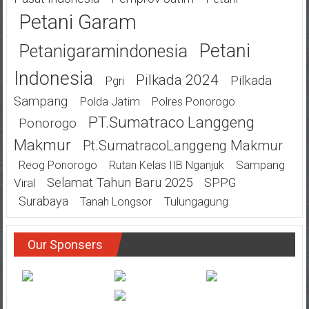
Petani Garam
Petani
Petanigaramindonesia
Indonesia
Pilkada 2024
Pilkada
Pgri
Sampang
Polda Jatim
Polres Ponorogo
PT.Sumatraco Langgeng
Ponorogo
Makmur
Pt.SumatracoLanggeng Makmur
Sampang
Reog Ponorogo
Rutan Kelas IIB Nganjuk
Selamat Tahun Baru 2025
SPPG
Viral
Surabaya
Tulungagung
Tanah Longsor
Our Sponsers