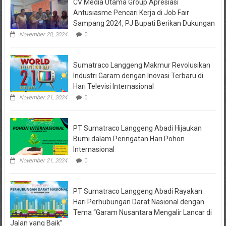
CV Media Utama Group Apresiasi
KPRI
Sejahtera
Antusiasme Pencari Kerja di Job Fair
Diselidiki
Sampang 2024, PJ Bupati Berikan Dukungan
Kejari
Jombang,
November 20, 2024
0
Sejumlah
Pihak
Bakal
Sumatraco Langgeng Makmur Revolusikan
Dipanggil
Industri Garam dengan Inovasi Terbaru di
Hari Televisi Internasional
November 21, 2024
0
PT Sumatraco Langgeng Abadi Hijaukan
Bumi dalam Peringatan Hari Pohon
Internasional
November 21, 2024
0
PT Sumatraco Langgeng Abadi Rayakan
Hari Perhubungan Darat Nasional dengan
Tema “Garam Nusantara Mengalir Lancar di
Jalan yang Baik”