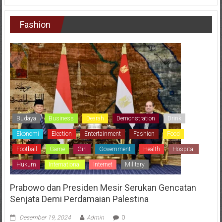
Fashion
Budaya
Business
Dearah
Demonstration
Drink
Ekonomi
Election
Entertainment
Fashion
Food
Football
Game
Girl
Government
Health
Hospital
Hukum
International
Internet
Military
Prabowo dan Presiden Mesir Serukan Gencatan
Senjata Demi Perdamaian Palestina
Desember 19, 2024
Admin
0