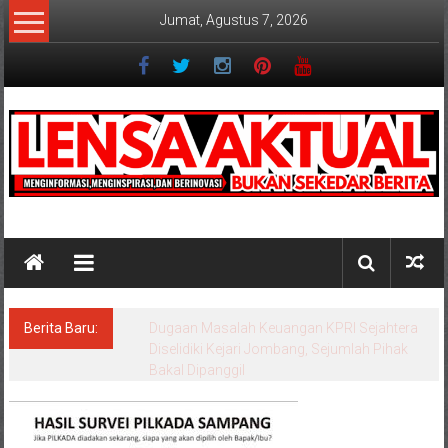
Lompat
Jumat, Agustus 7, 2026
ke
konten
Lensaaktual
Berita Baru:
Program Kampung Nelayan Merah Putih
Masuk Lamongan, Paciran & Brondong Jadi
Pusat Ekonomi Pesisir