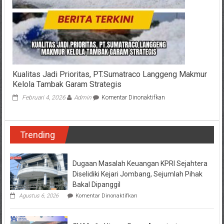
Kualitas Jadi Prioritas, PT.Sumatraco Langgeng Makmur
Kelola Tambak Garam Strategis
pada
Februari 4, 2026
Admin
Komentar Dinonaktifkan
Kualitas
Jadi
Prioritas,
Trending
PT.Sumatraco
Langgeng
Makmur
Kelola
Dugaan Masalah Keuangan KPRI Sejahtera
Tambak
Diselidiki Kejari Jombang, Sejumlah Pihak
Garam
Bakal Dipanggil
Strategis
pada
Agustus 6, 2026
Komentar Dinonaktifkan
Dugaan
Masalah
Keuangan