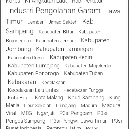
Korps TNI Angkatan Laut
Hobi Perkutut
Industri Pengolahan Garam
Jawa
Kab
Timur
Jimad Sakteh
Jember
Sampang
Kabupaten Blitar
Kabupaten
Kabupaten
Bojonegoro
Kabupaten Jember
Jombang
Kabupaten Lamongan
Kabupaten Kediri
Kabupaten Gresik
Kabupaten Lumajang
Kabupaten Mojokerto
Kabupaten Ponorogo
Kabupaten Tuban
Kebakaran
Kecelakaan
Kecelakaan Lalu Lintas
Kecelakaan Tunggal
Kota Malang
Kpud Sampang
Kung
Kota Blitar
Mania
Madura
Madura
Libur Sekolah
Lumajang
Viral
MBG
P3si Pengcam
P3si
Nganjuk
Pengda Sampang
P3si Pengwil Jawa Timur
P3si
Pusat Indonesia
Pemprov Jatim
Petani