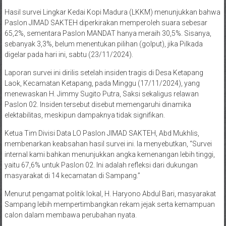
Hasil survei Lingkar Kedai Kopi Madura (LKKM) menunjukkan bahwa
Paslon JIMAD SAKTEH diperkirakan memperoleh suara sebesar
65,2%, sementara Paslon MANDAT hanya meraih 30,5%. Sisanya,
sebanyak 3,3%, belum menentukan pilihan (golput), jika Pilkada
digelar pada hari ini, sabtu (23/11/2024).
Laporan survei ini dirilis setelah insiden tragis di Desa Ketapang
Laok, Kecamatan Ketapang, pada Minggu (17/11/2024), yang
menewaskan H. Jimmy Sugito Putra, Saksi sekaligus relawan
Paslon 02. Insiden tersebut disebut memengaruhi dinamika
elektabilitas, meskipun dampaknya tidak signifikan.
Ketua Tim Divisi Data LO Paslon JIMAD SAKTEH, Abd Mukhlis,
membenarkan keabsahan hasil survei ini. Ia menyebutkan, “Survei
internal kami bahkan menunjukkan angka kemenangan lebih tinggi,
yaitu 67,6% untuk Paslon 02. Ini adalah refleksi dari dukungan
masyarakat di 14 kecamatan di Sampang.”
Menurut pengamat politik lokal, H. Haryono Abdul Bari, masyarakat
Sampang lebih mempertimbangkan rekam jejak serta kemampuan
calon dalam membawa perubahan nyata.