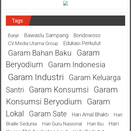
Tags
Bawaslu Sampang
Bondowoso
Banjir
Edukasi Perkutut
CV.Media Utama Group
Garam
Garam Bahan Baku
Beryodium
Garam Indonesia
Garam Industri
Garam Keluarga
Garam
Garam Konsumsi
Santri
Konsumsi Beryodium
Garam
Lokal
Garam Sate
Hari Amal Bhakti
Hari
Hari
Braille Sedunia
Hari Guru Nasional
Hari Ibu