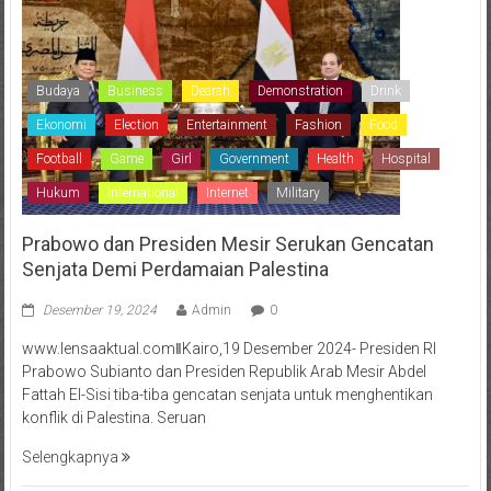
Budaya
Business
Dearah
Demonstration
Drink
Ekonomi
Election
Entertainment
Fashion
Food
Football
Game
Girl
Government
Health
Hospital
Hukum
International
Internet
Military
Prabowo dan Presiden Mesir Serukan Gencatan
Senjata Demi Perdamaian Palestina
Desember 19, 2024
Admin
0
www.lensaaktual.comǁKairo,19 Desember 2024- Presiden RI
Prabowo Subianto dan Presiden Republik Arab Mesir Abdel
Fattah El-Sisi tiba-tiba gencatan senjata untuk menghentikan
konflik di Palestina. Seruan
Selengkapnya