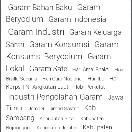
Garam
Garam Bahan Baku
Beryodium
Garam Indonesia
Garam Industri
Garam Keluarga
Garam
Garam Konsumsi
Santri
Konsumsi Beryodium
Garam
Lokal
Garam Sate
Hari Amal Bhakti
Hari
Hari
Braille Sedunia
Hari Guru Nasional
Hari Ibu
Korps TNI Angkatan Laut
Hobi Perkutut
Industri Pengolahan Garam
Jawa
Kab
Timur
Jimad Sakteh
Jember
Sampang
Kabupaten Blitar
Kabupaten
Kabupaten
Bojonegoro
Kabupaten Jember