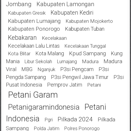
Jombang
Kabupaten Lamongan
Kabupaten Kediri
Kabupaten Gresik
Kabupaten Lumajang
Kabupaten Mojokerto
Kabupaten Ponorogo
Kabupaten Tuban
Kebakaran
Kecelakaan
Kecelakaan Lalu Lintas
Kecelakaan Tunggal
Kota Malang
Kpud Sampang
Kung
Kota Blitar
Mania
Madura
Madura
Libur Sekolah
Lumajang
Viral
MBG
P3si Pengcam
P3si
Nganjuk
Pengda Sampang
P3si Pengwil Jawa Timur
P3si
Pusat Indonesia
Pemprov Jatim
Petani
Petani Garam
Petani
Petanigaramindonesia
Indonesia
Pilkada 2024
Pilkada
Pgri
Sampang
Polda Jatim
Polres Ponorogo