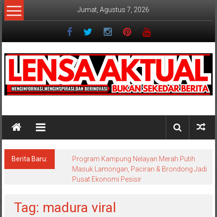
Lompat
Jumat, Agustus 7, 2026
ke
konten
Lensaaktual
Berita Baru:
Program Kampung Nelayan Merah Putih
Masuk Lamongan, Paciran & Brondong Jadi
Pusat Ekonomi Pesisir
Tag: madura viral