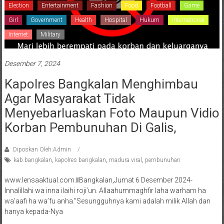
Election
Entertainment
Fashion
Food
Football
Game
Girl
Government
Health
Hospital
Hukum
International
Internet
Military
Desember 7, 2024
Kapolres Bangkalan Menghimbau
Agar Masyarakat Tidak
Menyebarluaskan Foto Maupun Vidio
Korban Pembunuhan Di Galis,
Diposkan Oleh:Admin
kab.bangkalan
,
kapolres bangkalan
,
madura viral
,
pembunuhan
www.lensaaktual.com.ǁBangkalan,Jumat 6 Desember 2024-
Innalillahi wa inna ilaihi roji’un. Allaahummaghfir laha warham ha
wa’aafi ha wa’fu anha.”Sesungguhnya kami adalah milik Allah dan
hanya kepada-Nya