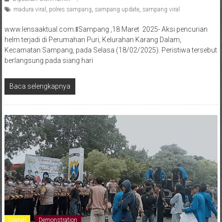
madura viral
,
polres sampang
,
sampang update
,
sampang viral
www.lensaaktual.com.ǁSampang ,18 Maret 2025- Aksi pencurian
helm terjadi di Perumahan Puri, Kelurahan Karang Dalam,
Kecamatan Sampang, pada Selasa (18/02/2025). Peristiwa tersebut
berlangsung pada siang hari
Baca selengkapnya
Dearah
Demonstration