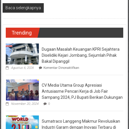
Baca selengkapnya
Trending
Dugaan Masalah Keuangan KPRI Sejahtera
Diselidiki Kejari Jombang, Sejumlah Pihak
Bakal Dipanggil
pada
Agustus 6, 2026
Komentar Dinonaktifkan
Dugaan
Masalah
Keuangan
CV Media Utama Group Apresiasi
KPRI
Sejahtera
Antusiasme Pencari Kerja di Job Fair
Diselidiki
Sampang 2024, PJ Bupati Berikan Dukungan
Kejari
Jombang,
November 20, 2024
0
Sejumlah
Pihak
Bakal
Sumatraco Langgeng Makmur Revolusikan
Dipanggil
Industri Garam dengan Inovasi Terbaru di