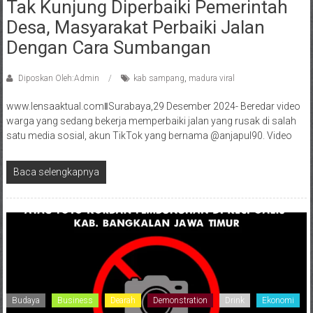
Tak Kunjung Diperbaiki Pemerintah
Desa, Masyarakat Perbaiki Jalan
Dengan Cara Sumbangan
Diposkan Oleh:Admin
kab sampang
,
madura viral
www.lensaaktual.comǁSurabaya,29 Desember 2024- Beredar video
warga yang sedang bekerja memperbaiki jalan yang rusak di salah
satu media sosial, akun TikTok yang bernama @anjapul90. Video
Baca selengkapnya
Budaya
Business
Dearah
Demonstration
Drink
Ekonomi