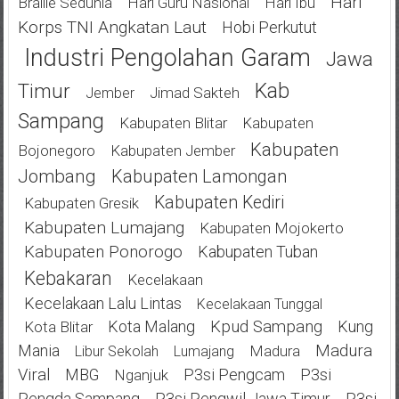
Hari
Braille Sedunia
Hari Guru Nasional
Hari Ibu
Korps TNI Angkatan Laut
Hobi Perkutut
Industri Pengolahan Garam
Jawa
Kab
Timur
Jimad Sakteh
Jember
Sampang
Kabupaten Blitar
Kabupaten
Kabupaten
Bojonegoro
Kabupaten Jember
Jombang
Kabupaten Lamongan
Kabupaten Kediri
Kabupaten Gresik
Kabupaten Lumajang
Kabupaten Mojokerto
Kabupaten Ponorogo
Kabupaten Tuban
Kebakaran
Kecelakaan
Kecelakaan Lalu Lintas
Kecelakaan Tunggal
Kota Malang
Kpud Sampang
Kung
Kota Blitar
Mania
Madura
Madura
Libur Sekolah
Lumajang
Viral
MBG
P3si Pengcam
P3si
Nganjuk
Pengda Sampang
P3si Pengwil Jawa Timur
P3si