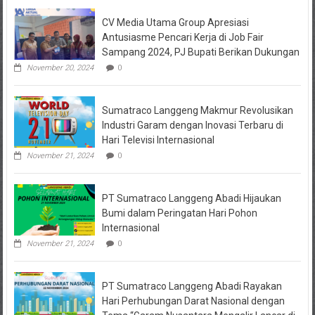
Keuangan
CV Media Utama Group Apresiasi
KPRI
Sejahtera
Antusiasme Pencari Kerja di Job Fair
Diselidiki
Sampang 2024, PJ Bupati Berikan Dukungan
Kejari
Jombang,
November 20, 2024
0
Sejumlah
Pihak
Bakal
Sumatraco Langgeng Makmur Revolusikan
Dipanggil
Industri Garam dengan Inovasi Terbaru di
Hari Televisi Internasional
November 21, 2024
0
PT Sumatraco Langgeng Abadi Hijaukan
Bumi dalam Peringatan Hari Pohon
Internasional
November 21, 2024
0
PT Sumatraco Langgeng Abadi Rayakan
Hari Perhubungan Darat Nasional dengan