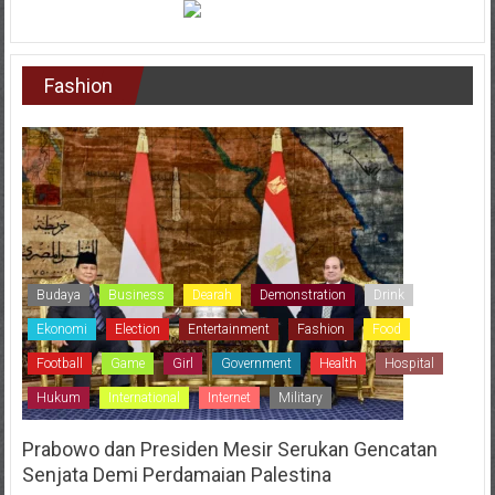
Fashion
Budaya
Business
Dearah
Demonstration
Drink
Ekonomi
Election
Entertainment
Fashion
Food
Football
Game
Girl
Government
Health
Hospital
Hukum
International
Internet
Military
Prabowo dan Presiden Mesir Serukan Gencatan
Senjata Demi Perdamaian Palestina