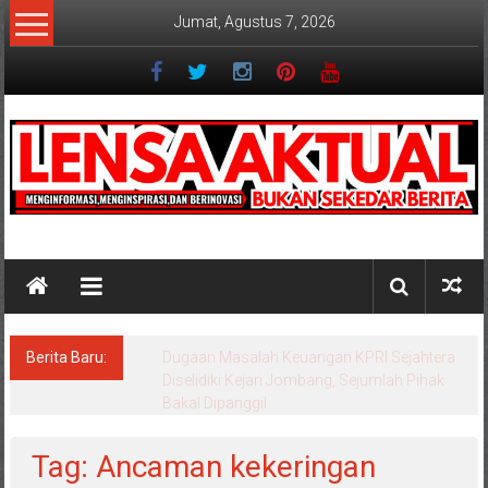
Lompat
Jumat, Agustus 7, 2026
ke
konten
Lensaaktual
Berita Baru:
Program Kampung Nelayan Merah Putih
Masuk Lamongan, Paciran & Brondong Jadi
Pusat Ekonomi Pesisir
Tag: Ancaman kekeringan