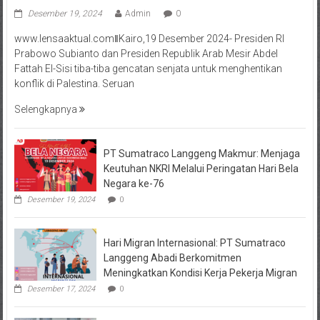
Desember 19, 2024
Admin
0
www.lensaaktual.comǁKairo,19 Desember 2024- Presiden RI
Prabowo Subianto dan Presiden Republik Arab Mesir Abdel
Fattah El-Sisi tiba-tiba gencatan senjata untuk menghentikan
konflik di Palestina. Seruan
Selengkapnya
PT Sumatraco Langgeng Makmur: Menjaga
Keutuhan NKRI Melalui Peringatan Hari Bela
Negara ke-76
Desember 19, 2024
0
Hari Migran Internasional: PT Sumatraco
Langgeng Abadi Berkomitmen
Meningkatkan Kondisi Kerja Pekerja Migran
Desember 17, 2024
0