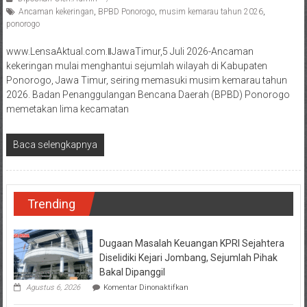
Ancaman kekeringan
,
BPBD Ponorogo
,
musim kemarau tahun 2026
,
ponorogo
www.LensaAktual.com.ǁJawaTimur,5 Juli 2026-Ancaman
kekeringan mulai menghantui sejumlah wilayah di Kabupaten
Ponorogo, Jawa Timur, seiring memasuki musim kemarau tahun
2026. Badan Penanggulangan Bencana Daerah (BPBD) Ponorogo
memetakan lima kecamatan
Baca selengkapnya
Trending
Dugaan Masalah Keuangan KPRI Sejahtera
Diselidiki Kejari Jombang, Sejumlah Pihak
Bakal Dipanggil
pada
Agustus 6, 2026
Komentar Dinonaktifkan
Dugaan
Masalah