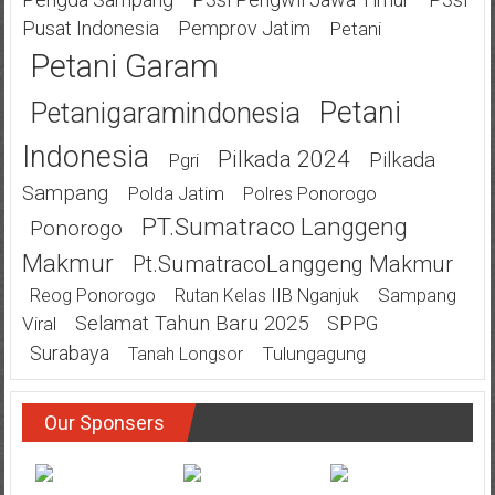
Pusat Indonesia
Pemprov Jatim
Petani
Petani Garam
Petani
Petanigaramindonesia
Indonesia
Pilkada 2024
Pilkada
Pgri
Sampang
Polda Jatim
Polres Ponorogo
PT.Sumatraco Langgeng
Ponorogo
Makmur
Pt.SumatracoLanggeng Makmur
Sampang
Reog Ponorogo
Rutan Kelas IIB Nganjuk
Selamat Tahun Baru 2025
SPPG
Viral
Surabaya
Tulungagung
Tanah Longsor
Our Sponsers