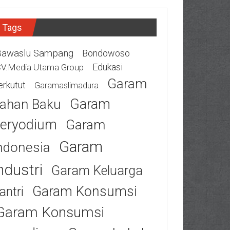
Tags
Bawaslu Sampang
Bondowoso
Edukasi
V.Media Utama Group
Garam
erkutut
Garamaslimadura
Garam
ahan Baku
eryodium
Garam
Garam
ndonesia
ndustri
Garam Keluarga
Garam Konsumsi
antri
Garam Konsumsi