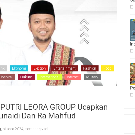
Su
In
ink
Ekonomi
Election
Entertainment
Fashion
Food
Hospital
Hukum
International
Internet
Military
Pe
UD.PUTRI LEORA GROUP Ucapkan
Junaidi Dan Ra Mahfud
g
,
pilkada 2024
,
sampang viral