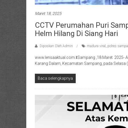
Maret 18, 2025
CCTV Perumahan Puri Samp
Helm Hilang Di Siang Hari
Diposkan Oleh:Admin
madura viral
,
polres samp
www.lensaaktual.com.ǁSampang ,18 Maret 2025- Aks
Karang Dalam, Kecamatan Sampang, pada Selasa (18
Baca selengkapnya