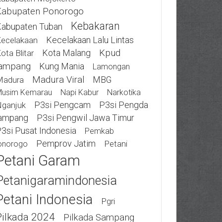
Kabupaten Ponorogo
Kebakaran
abupaten Tuban
Kecelakaan Lalu Lintas
ecelakaan
Kota Malang
Kpud
ota Blitar
ampang
Kung Mania
Lamongan
Madura Viral
MBG
Madura
usim Kemarau
Napi Kabur
Narkotika
P3si Pengcam
P3si Pengda
ganjuk
ampang
P3si Pengwil Jawa Timur
3si Pusat Indonesia
Pemkab
Pemprov Jatim
Petani
onorogo
Petani Garam
Petanigaramindonesia
Petani Indonesia
Pgri
Pilkada 2024
Pilkada Sampang