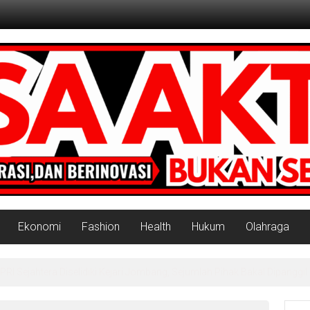
Ekonomi
Fashion
Health
Hukum
Olahraga
 Sejahtera Diselidiki Kejari Jombang, Sejumlah Pihak Bakal Dipanggil