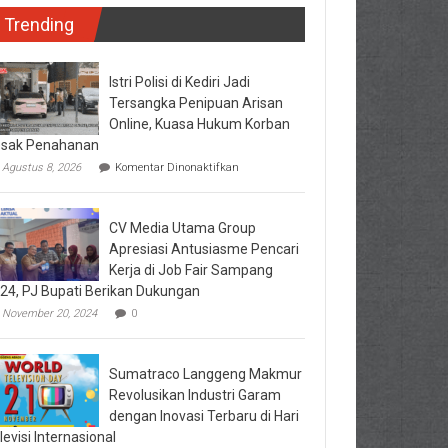
Trending
Istri Polisi di Kediri Jadi
Tersangka Penipuan Arisan
Online, Kuasa Hukum Korban
sak Penahanan
pada
Agustus 8, 2026
Komentar Dinonaktifkan
Istri
Polisi
di
CV Media Utama Group
Kediri
Jadi
Apresiasi Antusiasme Pencari
Tersangka
Kerja di Job Fair Sampang
Penipuan
24, PJ Bupati Berikan Dukungan
Arisan
Online,
November 20, 2024
0
Kuasa
Hukum
Korban
Desak
Sumatraco Langgeng Makmur
Penahanan
Revolusikan Industri Garam
dengan Inovasi Terbaru di Hari
levisi Internasional