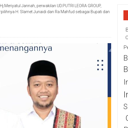
.Meriyatul Jannah, perwakilan UD.PUTRI LEORA GROUP,
ilihnya H. Slamet Junaidi dan Ra Mahfud sebagai Bupati dan
C
P
B
B
I
I
S