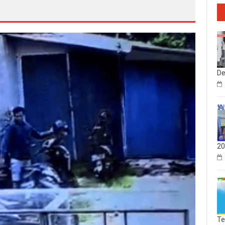
De
20
Te