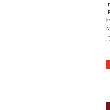
P
M
M
S
2