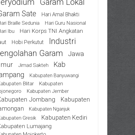
eryodium
Garam Lokal
Garam Sate
Hari Amal Bhakti
ari Braille Sedunia
Hari Guru Nasional
Hari Korps TNI Angkatan
ari Ibu
Industri
aut
Hobi Perkutut
engolahan Garam
Jawa
Kab
imur
Jimad Sakteh
ampang
Kabupaten Banyuwangi
abupaten Blitar
Kabupaten
ojonegoro
Kabupaten Jember
Kabupaten Jombang
Kabupaten
amongan
Kabupaten Nganjuk
Kabupaten Kediri
abupaten Gresik
Kabupaten Lumajang
abupaten Mojokerto