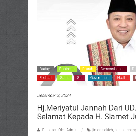
Budaya
Business
Dearah
Demonstration
Dr
Football
Game
Girl
Government
Health
Desember 3, 2024
Hj.Meriyatul Jannah Dari 
Selamat Kepada H. Slamet 
Diposkan Oleh:Admin
jimad sakteh
,
kab sampan