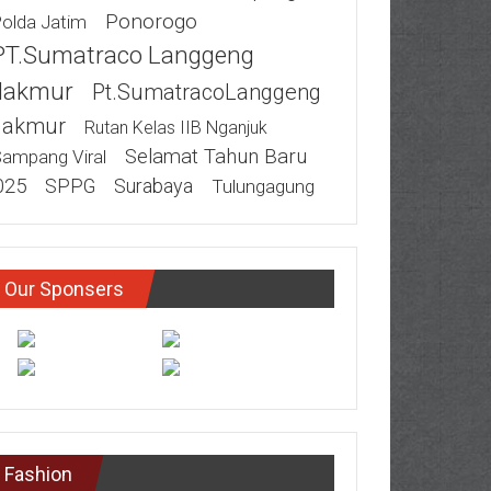
Ponorogo
olda Jatim
PT.Sumatraco Langgeng
akmur
Pt.SumatracoLanggeng
akmur
Rutan Kelas IIB Nganjuk
Selamat Tahun Baru
ampang Viral
025
SPPG
Surabaya
Tulungagung
Our Sponsers
Fashion