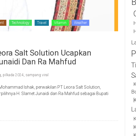
B
H
ent
Technology
Travel
Vitamin
Weather
H
L
ora Salt Solution Ucapkan
P
Junaidi Dan Ra Mahfud
T
S
g
,
pilkada 2024
,
sampang viral
K
ammad Ishak, perwakilan PT Leora Salt Solution,
B
ilihnya H. Slamet Junaidi dan Ra Mahfud sebagai Bupati
L
K
K