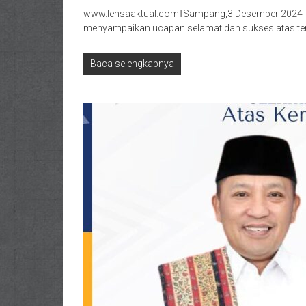
www.lensaaktual.comǁSampang,3 Desember 2024-Hj
menyampaikan ucapan selamat dan sukses atas terp
Baca selengkapnya