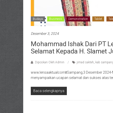
Budaya
Business
Demonstration
Tablet
Tal
Desember 3, 2024
Mohammad Ishak Dari PT Le
Selamat Kepada H. Slamet 
Diposkan Oleh:Admin
jimad sakteh
,
kab sampan
www.lensaaktualcomǁSampang,3 Desember 2024-Moh
menyampaikan ucapan selamat dan sukses atas terp
Baca selengkapnya