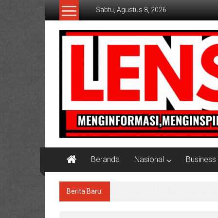
Lompat
Sabtu, Agustus 8, 2026
ke
konten
Lensaaktual
Beranda
Nasional
Business
Berita Baru:
Dugaan Masalah Keuangan KPRI