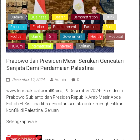
Budaya
Business
Dearah
Demonstration
Drink
Ekonomi
Election
Entertainment
Fashion
Food
Football
Game
Girl
Government
Health
Hospital
Hukum
International
Internet
Military
Prabowo dan Presiden Mesir Serukan Gencatan
Senjata Demi Perdamaian Palestina
Desember 19, 2024
Admin
0
www.lensaaktual.comǁKairo,19 Desember 2024- Presiden RI
Prabowo Subianto dan Presiden Republik Arab Mesir Abdel
Fattah El-Sisi tiba-tiba gencatan senjata untuk menghentikan
konflik di Palestina. Seruan
Selengkapnya