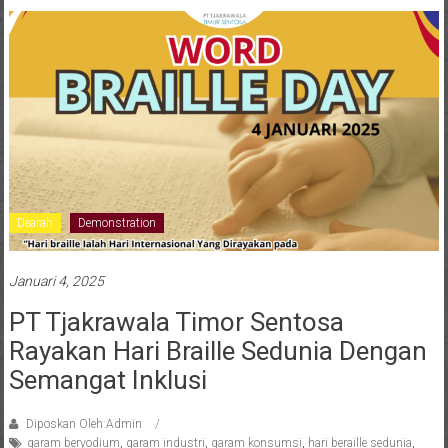
Dearah
Demonstration
Januari 4, 2025
PT Tjakrawala Timor Sentosa
Rayakan Hari Braille Sedunia Dengan
Semangat Inklusi
Diposkan Oleh:Admin
garam beryodium
,
garam industri
,
garam konsumsi
,
hari beraille sedunia
,