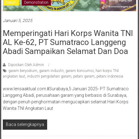
Dearah
Demonstration
Januari 5, 2025
Memperingati Hari Korps Wanita TNI
AL Ke-62, PT Sumatraco Langgeng
Abadi Sampaikan Selamat Dan Doa
Diposkan Oleh:Admin
garam beryodium
,
garam industri
,
garam konsumsi
,
hari korps TNI
angkatan laut
,
industri pengolahan garam
,
petani garam
,
petani indonesia
www.lensaaktual.com.ǁSurabaya,5 Januari 2025- PT Sumatraco
Langgeng Abadi, perusahaan garam yang berbasis di Surabaya,
dengan penuh penghormatan mengucapkan selamat Hari Korps
Wanita TNI Angkatan Laut
Baca selengkapnya