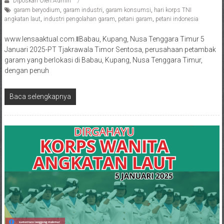
Diposkan Oleh:Admin
garam beryodium
,
garam industri
,
garam konsumsi
,
hari korps TNI
angkatan laut
,
industri pengolahan garam
,
petani garam
,
petani indonesia
www.lensaaktual.com.ǁBabau, Kupang, Nusa Tenggara Timur 5
Januari 2025-PT Tjakrawala Timor Sentosa, perusahaan petambak
garam yang berlokasi di Babau, Kupang, Nusa Tenggara Timur,
dengan penuh
Baca selengkapnya