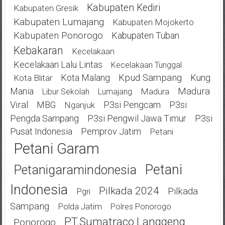
Kabupaten Kediri
Kabupaten Gresik
Kabupaten Lumajang
Kabupaten Mojokerto
Kabupaten Ponorogo
Kabupaten Tuban
Kebakaran
Kecelakaan
Kecelakaan Lalu Lintas
Kecelakaan Tunggal
Kota Malang
Kpud Sampang
Kung
Kota Blitar
Mania
Madura
Madura
Libur Sekolah
Lumajang
Viral
MBG
P3si Pengcam
P3si
Nganjuk
Pengda Sampang
P3si Pengwil Jawa Timur
P3si
Pusat Indonesia
Pemprov Jatim
Petani
Petani Garam
Petani
Petanigaramindonesia
Indonesia
Pilkada 2024
Pilkada
Pgri
Sampang
Polda Jatim
Polres Ponorogo
PT.Sumatraco Langgeng
Ponorogo