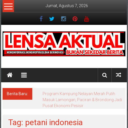
Lompat
Jumat, Agustus 7, 2026
ke
konten
Lensaaktual
Berita Baru:
Program Kampung Nelayan Merah Putih
Masuk Lamongan, Paciran & Brondong Jadi
Pusat Ekonomi Pesisir
Tag: petani indonesia