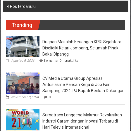
Navigasi
Pos terdahulu
pos
Trending
Dugaan Masalah Keuangan KPRI Sejahtera
Diselidiki Kejari Jombang, Sejumlah Pihak
Bakal Dipanggil
pada
Agustus 6, 2026
Komentar Dinonaktifkan
Dugaan
Masalah
Keuangan
CV Media Utama Group Apresiasi
KPRI
Sejahtera
Antusiasme Pencari Kerja di Job Fair
Diselidiki
Sampang 2024, PJ Bupati Berikan Dukungan
Kejari
Jombang,
November 20, 2024
0
Sejumlah
Pihak
Bakal
Sumatraco Langgeng Makmur Revolusikan
Dipanggil
Industri Garam dengan Inovasi Terbaru di
Hari Televisi Internasional