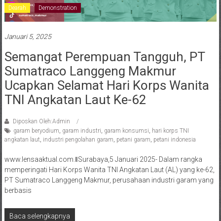
Dearah
Demonstration
Januari 5, 2025
Semangat Perempuan Tangguh, PT
Sumatraco Langgeng Makmur
Ucapkan Selamat Hari Korps Wanita
TNI Angkatan Laut Ke-62
Diposkan Oleh:Admin
garam beryodium
,
garam industri
,
garam konsumsi
,
hari korps TNI
angkatan laut
,
industri pengolahan garam
,
petani garam
,
petani indonesia
www.lensaaktual.com.ǁSurabaya,5 Januari 2025- Dalam rangka
memperingati Hari Korps Wanita TNI Angkatan Laut (AL) yang ke-62,
PT Sumatraco Langgeng Makmur, perusahaan industri garam yang
berbasis
Baca selengkapnya