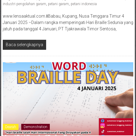
industri pengolahan garam
,
petani garam
,
petani indonesia
www.lensaaktual.com.ǁBabau, Kupang, Nusa Tenggara Timur 4
Januari 2025 –Dalam rangka memperingati Hari Braille Sedunia yang
jatuh pada tanggal 4 Januari, PT Tjakrawala Timor Sentosa,
Baca selengkapnya
Dearah
Demonstration