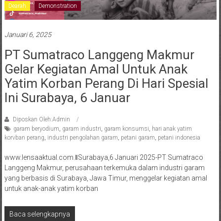
Dearah
Demonstration
Januari 6, 2025
PT Sumatraco Langgeng Makmur
Gelar Kegiatan Amal Untuk Anak
Yatim Korban Perang Di Hari Spesial
Ini Surabaya, 6 Januar
Diposkan Oleh:Admin
garam beryodium
,
garam industri
,
garam konsumsi
,
hari anak yatim
korvban perang
,
industri pengolahan garam
,
petani garam
,
petani indonesia
www.lensaaktual.com.ǁSurabaya,6 Januari 2025-PT Sumatraco
Langgeng Makmur, perusahaan terkemuka dalam industri garam
yang berbasis di Surabaya, Jawa Timur, menggelar kegiatan amal
untuk anak-anak yatim korban
Baca selengkapnya