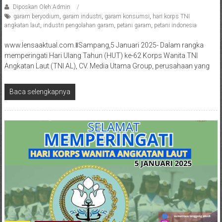
Diposkan Oleh:Admin
garam beryodium
,
garam industri
,
garam konsumsi
,
hari korps TNI
angkatan laut
,
industri pengolahan garam
,
petani garam
,
petani indonesia
www.lensaaktual.com.ǁSampang,5 Januari 2025- Dalam rangka
memperingati Hari Ulang Tahun (HUT) ke-62 Korps Wanita TNI
Angkatan Laut (TNI AL), CV. Media Utama Group, perusahaan yang
Baca selengkapnya