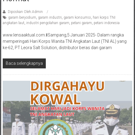
Diposkan Oleh:Admin
garam beryodium
,
garam industri
,
garam konsumsi
,
hari korps TNI
angkatan laut
,
industri pengolahan garam
,
petani garam
,
petani indonesia
www.lensaaktual.com.ǁSampang,5 Januari 2025- Dalam rangka
memperingati Hari Korps Wanita TNI Angkatan Laut (TNI AL) yang
ke-62, PT Leora Salt Solution, distributor beras dan garam
Baca selengkapnya