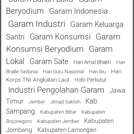
Beryodium
Garam Indonesia
Garam Industri
Garam Keluarga
Garam
Garam Konsumsi
Santri
Konsumsi Beryodium
Garam
Lokal
Garam Sate
Hari Amal Bhakti
Hari
Hari
Braille Sedunia
Hari Guru Nasional
Hari Ibu
Korps TNI Angkatan Laut
Hobi Perkutut
Industri Pengolahan Garam
Jawa
Kab
Timur
Jimad Sakteh
Jember
Sampang
Kabupaten Blitar
Kabupaten
Kabupaten
Bojonegoro
Kabupaten Jember
Jombang
Kabupaten Lamongan