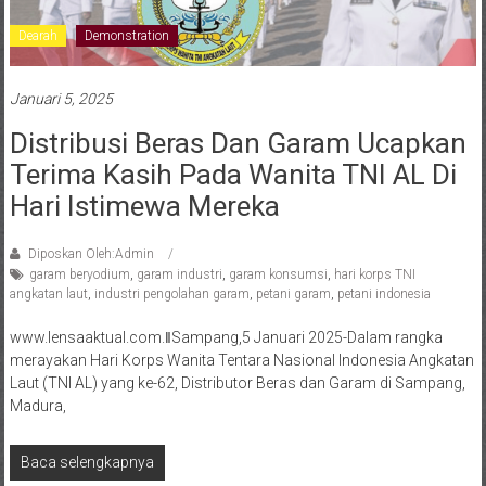
Dearah
Demonstration
Januari 5, 2025
Distribusi Beras Dan Garam Ucapkan
Terima Kasih Pada Wanita TNI AL Di
Hari Istimewa Mereka
Diposkan Oleh:Admin
garam beryodium
,
garam industri
,
garam konsumsi
,
hari korps TNI
angkatan laut
,
industri pengolahan garam
,
petani garam
,
petani indonesia
www.lensaaktual.com.ǁSampang,5 Januari 2025-Dalam rangka
merayakan Hari Korps Wanita Tentara Nasional Indonesia Angkatan
Laut (TNI AL) yang ke-62, Distributor Beras dan Garam di Sampang,
Madura,
Baca selengkapnya