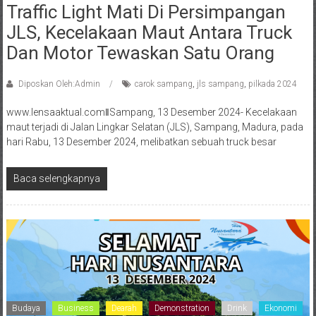
Traffic Light Mati Di Persimpangan
JLS, Kecelakaan Maut Antara Truck
Dan Motor Tewaskan Satu Orang
Diposkan Oleh:Admin
carok sampang
,
jls sampang
,
pilkada 2024
www.lensaaktual.comǁSampang, 13 Desember 2024- Kecelakaan
maut terjadi di Jalan Lingkar Selatan (JLS), Sampang, Madura, pada
hari Rabu, 13 Desember 2024, melibatkan sebuah truck besar
Baca selengkapnya
Budaya
Business
Dearah
Demonstration
Drink
Ekonomi