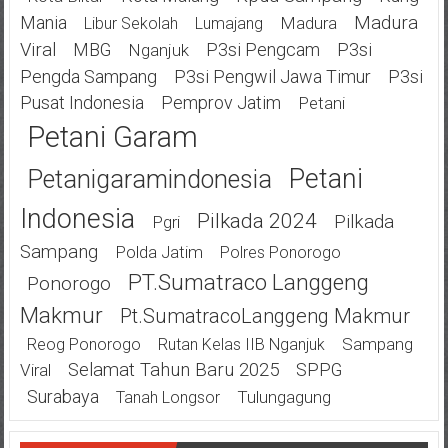
Mania
Madura
Madura
Libur Sekolah
Lumajang
Viral
MBG
P3si Pengcam
P3si
Nganjuk
Pengda Sampang
P3si Pengwil Jawa Timur
P3si
Pusat Indonesia
Pemprov Jatim
Petani
Petani Garam
Petani
Petanigaramindonesia
Indonesia
Pilkada 2024
Pilkada
Pgri
Sampang
Polda Jatim
Polres Ponorogo
PT.Sumatraco Langgeng
Ponorogo
Makmur
Pt.SumatracoLanggeng Makmur
Sampang
Reog Ponorogo
Rutan Kelas IIB Nganjuk
Selamat Tahun Baru 2025
SPPG
Viral
Surabaya
Tulungagung
Tanah Longsor