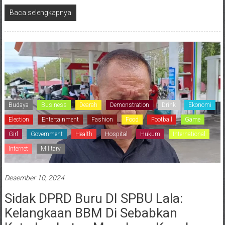
Baca selengkapnya
Budaya
Business
Dearah
Demonstration
Drink
Ekonomi
Election
Entertainment
Fashion
Food
Football
Game
Girl
Government
Health
Hospital
Hukum
International
Internet
Military
Desember 10, 2024
Sidak DPRD Buru DI SPBU Lala:
Kelangkaan BBM Di Sebabkan