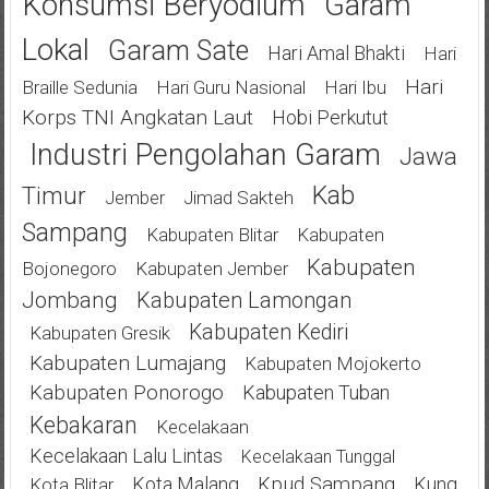
Konsumsi Beryodium
Garam
Lokal
Garam Sate
Hari Amal Bhakti
Hari
Hari
Braille Sedunia
Hari Guru Nasional
Hari Ibu
Korps TNI Angkatan Laut
Hobi Perkutut
Industri Pengolahan Garam
Jawa
Kab
Timur
Jimad Sakteh
Jember
Sampang
Kabupaten Blitar
Kabupaten
Kabupaten
Bojonegoro
Kabupaten Jember
Jombang
Kabupaten Lamongan
Kabupaten Kediri
Kabupaten Gresik
Kabupaten Lumajang
Kabupaten Mojokerto
Kabupaten Ponorogo
Kabupaten Tuban
Kebakaran
Kecelakaan
Kecelakaan Lalu Lintas
Kecelakaan Tunggal
Kota Malang
Kpud Sampang
Kung
Kota Blitar