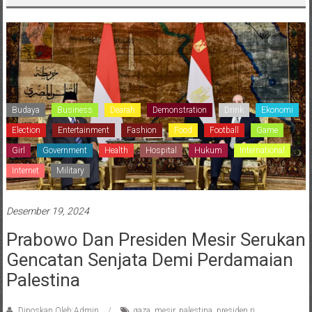
Budaya
Business
Dearah
Demonstration
Drink
Ekonomi
Election
Entertainment
Fashion
Food
Football
Game
Girl
Government
Health
Hospital
Hukum
International
Internet
Military
Desember 19, 2024
Prabowo Dan Presiden Mesir Serukan
Gencatan Senjata Demi Perdamaian
Palestina
Diposkan Oleh:Admin
gaza
,
mesir
,
palestina
,
presiden ri