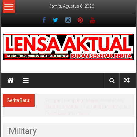
Lompat
Kamis, Agustus 6, 2026
ke
konten
Lensaaktual
Berita Baru:
Program Kampung Nelayan Merah Putih
Masuk Lamongan, Paciran & Brondong Jadi
Pusat Ekonomi Pesisir
Military