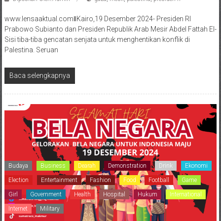
www.lensaaktual.comǁKairo,19 Desember 2024- Presiden RI
Prabowo Subianto dan Presiden Republik Arab Mesir Abdel Fattah El-
Sisi tiba-tiba gencatan senjata untuk menghentikan konflik di
Palestina. Seruan
Baca selengkapnya
Budaya
Business
Dearah
Demonstration
Drink
Ekonomi
Election
Entertainment
Fashion
Food
Football
Game
Girl
Government
Health
Hospital
Hukum
International
Internet
Military