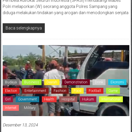
Pembela Advokat Seluruh Indonesia (SPASI) mendatangi Mabes
Polri melaporkan (W) seorang anggota Polres Sampang yang
diduga melakukan tindakan yang arogan dan menodongkan senjata
Baca selengkapnya
Budaya
Business
Dearah
Demonstration
Drink
Ekonomi
Election
Entertainment
Fashion
Food
Football
Game
Girl
Government
Health
Hospital
Hukum
International
Internet
Military
Desember 13, 2024