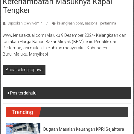
Keterlambatan Masuknya Kapal
Tengker
Diposkan Oleh:Admin
kelangkaan bbm
,
nasional
,
pertamina
www.lensaaktual.comǁMaluku 9 Desember 2024- Kelangkaan dan
lonjakan Harga Bahan Bakar Minyak (BBM) jenis Pertalite dan
Pertamax, kini mulai di keluhkan masyarakat Kabupaten
Buru, Maluku. Menyikapi
Baca selengkapnya
Navigasi
Pos terdahulu
pos
Trending
Dugaan Masalah Keuangan KPRI Sejahtera