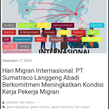
Budaya
Business
Dearah
Demonstration
Drink
Ekonomi
Election
Entertainment
Fashion
Food
Football
Game
Girl
Government
Health
Hospital
Hukum
International
Internet
Military
Desember 17, 2024
Hari Migran Internasional: PT
Sumatraco Langgeng Abadi
Berkomitmen Meningkatkan Kondisi
Kerja Pekerja Migran
Diposkan Oleh:Admin
garam beryodium
,
garam industri
,
garam konsumsi
,
hari migran