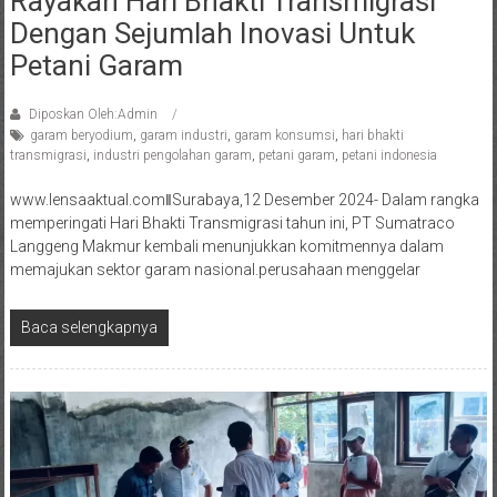
Rayakan Hari Bhakti Transmigrasi
Dengan Sejumlah Inovasi Untuk
Petani Garam
Diposkan Oleh:Admin
garam beryodium
,
garam industri
,
garam konsumsi
,
hari bhakti
transmigrasi
,
industri pengolahan garam
,
petani garam
,
petani indonesia
www.lensaaktual.comǁSurabaya,12 Desember 2024- Dalam rangka
memperingati Hari Bhakti Transmigrasi tahun ini, PT Sumatraco
Langgeng Makmur kembali menunjukkan komitmennya dalam
memajukan sektor garam nasional.perusahaan menggelar
Baca selengkapnya