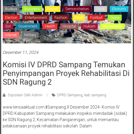
Budaya
Business
Dearah
Demonstration
Drink
Ekonomi
Election
Entertainment
Fashion
Food
Football
Game
Girl
Government
Health
Hospital
Hukum
International
Internet
Military
Desember 11, 2024
Komisi IV DPRD Sampang Temukan
Penyimpangan Proyek Rehabilitasi Di
SDN Ragung 2
Diposkan Oleh:Admin
DPRD Sampang
,
kab sampang
www.lensaaktual.com.ǁSampang,9 Desember 2024- Komisi IV
DPRD Kabupaten Sampang melakukan inspeksi mendadak (sidak)
ke SDN Ragung 2, Kecamatan Pangarengan, untuk memantau
pelaksanaan proyek rehabilitasi sekolah. Dalam