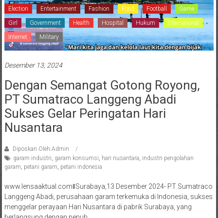
Election
Entertainment
Fashion
Food
Football
Game
Girl
Government
Health
Hospital
Hukum
International
Internet
Military
Desember 13, 2024
Dengan Semangat Gotong Royong,
PT Sumatraco Langgeng Abadi
Sukses Gelar Peringatan Hari
Nusantara
Diposkan Oleh:Admin
garam industri
,
garam konsumsi
,
hari nusantara
,
industri pengolahan
garam
,
petani garam
,
petani indonesia
www.lensaaktual.comǁSurabaya,13 Desember 2024- PT Sumatraco
Langgeng Abadi, perusahaan garam terkemuka di Indonesia, sukses
menggelar perayaan Hari Nusantara di pabrik Surabaya, yang
berlangsung dengan penuh