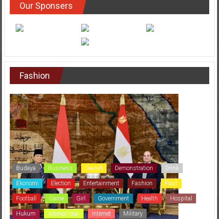
Our Sponsers
Fashion
Budaya
Business
Dearah
Demonstration
Drink
Ekonomi
Election
Entertainment
Fashion
Food
Football
Game
Girl
Government
Health
Hospital
Hukum
International
Internet
Military