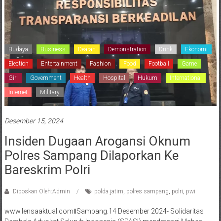
Budaya
Business
Dearah
Demonstration
Drink
Ekonomi
Election
Entertainment
Fashion
Food
Football
Game
Girl
Government
Health
Hospital
Hukum
International
Internet
Military
Desember 15, 2024
Insiden Dugaan Arogansi Oknum
Polres Sampang Dilaporkan Ke
Bareskrim Polri
Diposkan Oleh:Admin
polda jatim
,
polres sampang
,
polri
,
pwi
www.lensaaktual.comǁSampang.14 Desember 2024- Solidaritas