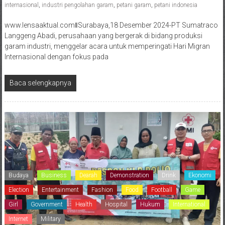
internasional
,
industri pengolahan garam
,
petani garam
,
petani indonesia
www.lensaaktual.comǁSurabaya,18 Desember 2024-PT Sumatraco
Langgeng Abadi, perusahaan yang bergerak di bidang produksi
garam industri, menggelar acara untuk memperingati Hari Migran
Internasional dengan fokus pada
Baca selengkapnya
Budaya
Business
Dearah
Demonstration
Drink
Ekonomi
Election
Entertainment
Fashion
Food
Football
Game
Girl
Government
Health
Hospital
Hukum
International
Internet
Military