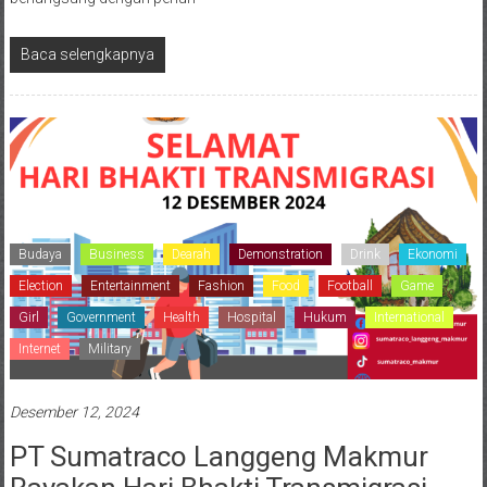
Baca selengkapnya
Budaya
Business
Dearah
Demonstration
Drink
Ekonomi
Election
Entertainment
Fashion
Food
Football
Game
Girl
Government
Health
Hospital
Hukum
International
Internet
Military
Desember 12, 2024
PT Sumatraco Langgeng Makmur