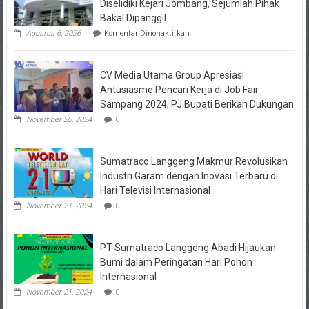
Diselidiki Kejari Jombang, Sejumlah Pihak
Bakal Dipanggil
pada
Agustus 6, 2026
Komentar Dinonaktifkan
Dugaan
Masalah
Keuangan
CV Media Utama Group Apresiasi
KPRI
Sejahtera
Antusiasme Pencari Kerja di Job Fair
Diselidiki
Sampang 2024, PJ Bupati Berikan Dukungan
Kejari
Jombang,
November 20, 2024
0
Sejumlah
Pihak
Bakal
Sumatraco Langgeng Makmur Revolusikan
Dipanggil
Industri Garam dengan Inovasi Terbaru di
Hari Televisi Internasional
November 21, 2024
0
PT Sumatraco Langgeng Abadi Hijaukan
Bumi dalam Peringatan Hari Pohon
Internasional
November 21, 2024
0