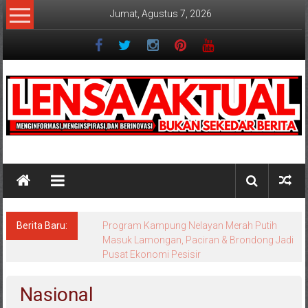
Lompat
Jumat, Agustus 7, 2026
ke
konten
Lensaaktual
Berita Baru:
Program Kampung Nelayan Merah Putih
Masuk Lamongan, Paciran & Brondong Jadi
Pusat Ekonomi Pesisir
Nasional