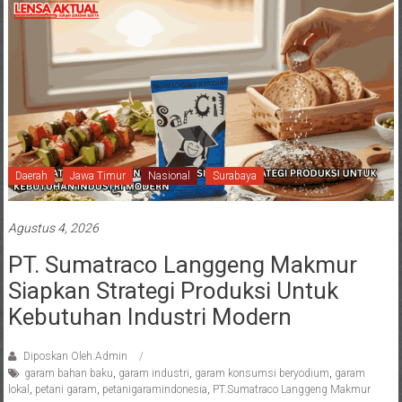
Daerah
Jawa Timur
Nasional
Surabaya
Agustus 4, 2026
PT. Sumatraco Langgeng Makmur
Siapkan Strategi Produksi Untuk
Kebutuhan Industri Modern
Diposkan Oleh:Admin
garam bahan baku
,
garam industri
,
garam konsumsi beryodium
,
garam
lokal
,
petani garam
,
petanigaramindonesia
,
PT.Sumatraco Langgeng Makmur