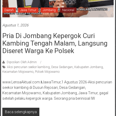
Daerah
Jawa Timur
Jombang
Nasional
Agustus 1, 2026
Pria Di Jombang Kepergok Curi
Kambing Tengah Malam, Langsung
Diseret Warga Ke Polsek
Diposkan Oleh:Admin
Aksi pencurian seekor kambing
,
Desa Gedangan
,
Kabupaten Jombang
,
Kecamatan Mojowarno
,
Polsek Mojowarno
www.LensaAktual.com.ǁJawaTimur,1 Agustus 2026-Aksi pencurian
seekor kambing di Dusun Rejosari, Desa Gedangan,
Kecamatan Mojowarno, Kabupaten Jombang, Jawa Timur, gagal
setelah pelaku kepergok warga. Seorang pria berinisial IW
Baca selengkapnya