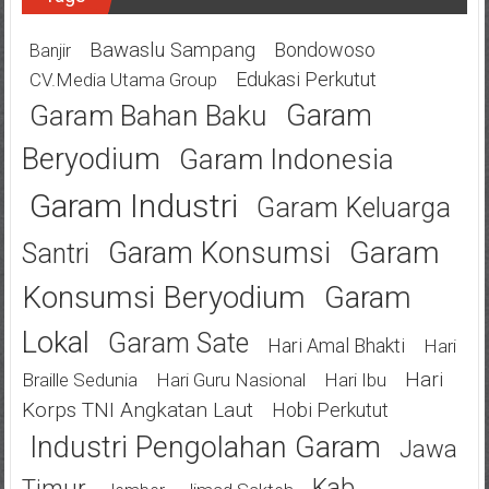
Bawaslu Sampang
Bondowoso
Banjir
Edukasi Perkutut
CV.Media Utama Group
Garam
Garam Bahan Baku
Beryodium
Garam Indonesia
Garam Industri
Garam Keluarga
Garam
Garam Konsumsi
Santri
Konsumsi Beryodium
Garam
Lokal
Garam Sate
Hari Amal Bhakti
Hari
Hari
Braille Sedunia
Hari Guru Nasional
Hari Ibu
Korps TNI Angkatan Laut
Hobi Perkutut
Industri Pengolahan Garam
Jawa
Kab
Timur