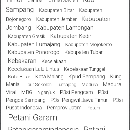
Jimad Sakteh
Jember
Sampang
Kabupaten Blitar
Kabupaten
Kabupaten
Bojonegoro
Kabupaten Jember
Jombang
Kabupaten Lamongan
Kabupaten Kediri
Kabupaten Gresik
Kabupaten Lumajang
Kabupaten Mojokerto
Kabupaten Ponorogo
Kabupaten Tuban
Kebakaran
Kecelakaan
Kecelakaan Lalu Lintas
Kecelakaan Tunggal
Kota Malang
Kpud Sampang
Kung
Kota Blitar
Mania
Madura
Madura
Libur Sekolah
Lumajang
Viral
MBG
P3si Pengcam
P3si
Nganjuk
Pengda Sampang
P3si Pengwil Jawa Timur
P3si
Pusat Indonesia
Pemprov Jatim
Petani
Petani Garam
Petani
Petanigaramindonesia