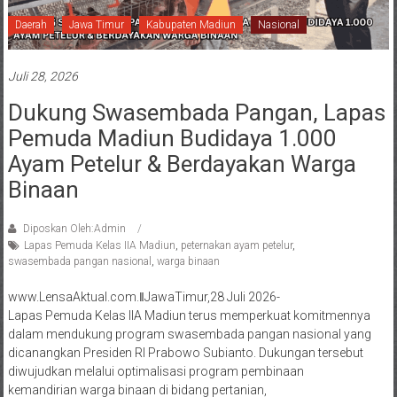
Daerah
Jawa Timur
Kabupaten Madiun
Nasional
Juli 28, 2026
Dukung Swasembada Pangan, Lapas
Pemuda Madiun Budidaya 1.000
Ayam Petelur & Berdayakan Warga
Binaan
Diposkan Oleh:Admin
Lapas Pemuda Kelas IIA Madiun
,
peternakan ayam petelur
,
swasembada pangan nasional
,
warga binaan
www.LensaAktual.com.ǁJawaTimur,28 Juli 2026-
Lapas Pemuda Kelas IIA Madiun terus memperkuat komitmennya
dalam mendukung program swasembada pangan nasional yang
dicanangkan Presiden RI Prabowo Subianto. Dukungan tersebut
diwujudkan melalui optimalisasi program pembinaan
kemandirian warga binaan di bidang pertanian,