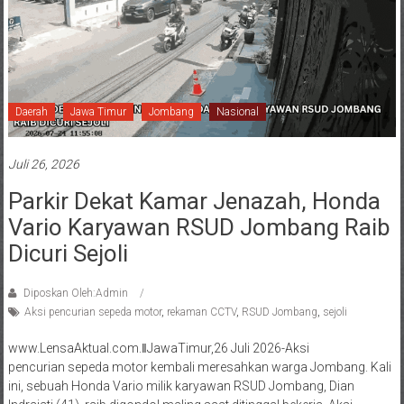
Daerah
Jawa Timur
Jombang
Nasional
Juli 26, 2026
Parkir Dekat Kamar Jenazah, Honda
Vario Karyawan RSUD Jombang Raib
Dicuri Sejoli
Diposkan Oleh:Admin
Aksi pencurian sepeda motor
,
rekaman CCTV
,
RSUD Jombang
,
sejoli
www.LensaAktual.com.ǁJawaTimur,26 Juli 2026-Aksi
pencurian sepeda motor kembali meresahkan warga Jombang. Kali
ini, sebuah Honda Vario milik karyawan RSUD Jombang, Dian