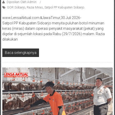
Diposkan Oleh:Admin
GOR Sidoarjo
,
Razia Miras
,
Satpol PP Kabupaten Sidoarjo.
www.LensaAktual.com.ǁJawaTimur,30 Juli 2026-
Satpol PP Kabupaten Sidoarjo menyita puluhan botol minuman
keras (miras) dalam operasi penyakit masyarakat (pekat) yang
digelar di sejumlah lokasi pada Rabu (29/7/2026) malam. Razia
dilakukan
Baca selengkapnya