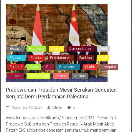
Budaya
Business
Dearah
Demonstration
Drink
Ekonomi
Election
Entertainment
Fashion
Food
Football
Game
Girl
Government
Health
Hospital
Hukum
International
Internet
Military
Prabowo dan Presiden Mesir Serukan Gencatan
Senjata Demi Perdamaian Palestina
Desember 19, 2024
Admin
0
www.lensaaktual.comǁKairo,19 Desember 2024- Presiden RI
Prabowo Subianto dan Presiden Republik Arab Mesir Abdel
Fattah El-Sisi tiba-tiba gencatan senjata untuk menghentikan