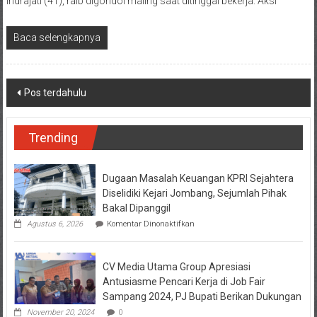
Indrajati (41), raib digondol maling saat ditinggal bekerja. Aksi
Baca selengkapnya
Navigasi
Pos terdahulu
pos
Trending
Dugaan Masalah Keuangan KPRI Sejahtera
Diselidiki Kejari Jombang, Sejumlah Pihak
Bakal Dipanggil
pada
Agustus 6, 2026
Komentar Dinonaktifkan
Dugaan
Masalah
Keuangan
CV Media Utama Group Apresiasi
KPRI
Sejahtera
Antusiasme Pencari Kerja di Job Fair
Diselidiki
Sampang 2024, PJ Bupati Berikan Dukungan
Kejari
Jombang,
November 20, 2024
0