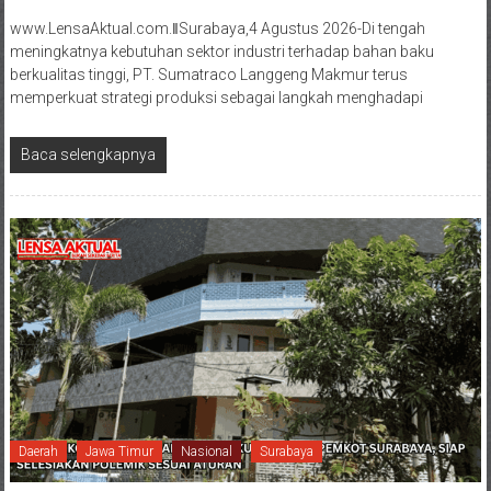
www.LensaAktual.com.ǁSurabaya,4 Agustus 2026-Di tengah
meningkatnya kebutuhan sektor industri terhadap bahan baku
berkualitas tinggi, PT. Sumatraco Langgeng Makmur terus
memperkuat strategi produksi sebagai langkah menghadapi
Baca selengkapnya
Daerah
Jawa Timur
Nasional
Surabaya