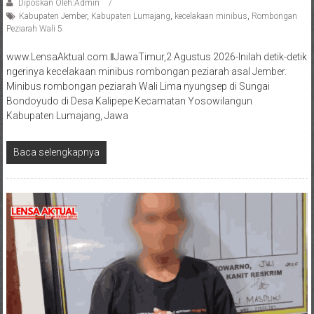
Diposkan Oleh:Admin
Kabupaten Jember
,
Kabupaten Lumajang
,
kecelakaan minibus
,
Rombongan
Peziarah Wali 5
www.LensaAktual.com.ǁJawaTimur,2 Agustus 2026-Inilah detik-detik
ngerinya kecelakaan minibus rombongan peziarah asal Jember.
Minibus rombongan peziarah Wali Lima nyungsep di Sungai
Bondoyudo di Desa Kalipepe Kecamatan Yosowilangun
Kabupaten Lumajang, Jawa
Baca selengkapnya