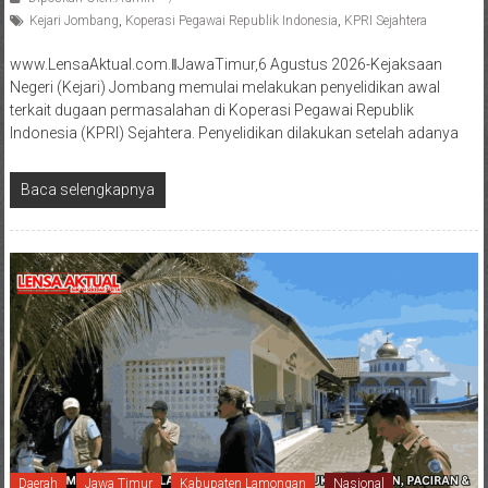
Kejari Jombang
,
Koperasi Pegawai Republik Indonesia
,
KPRI Sejahtera
www.LensaAktual.com.ǁJawaTimur,6 Agustus 2026-Kejaksaan
Negeri (Kejari) Jombang memulai melakukan penyelidikan awal
terkait dugaan permasalahan di Koperasi Pegawai Republik
Indonesia (KPRI) Sejahtera. Penyelidikan dilakukan setelah adanya
Baca selengkapnya
Daerah
Jawa Timur
Kabupaten Lamongan
Nasional