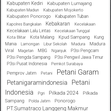
Kabupaten Kediri
Kabupaten Lumajang
Kabupaten Mojokerto
Kabupaten Madiun
Kabupaten Ponorogo
Kabupaten Tuban
Kebakaran
Kecelakaan
Kapolres Bangkalan
Kecelakaan Lalu Lintas
Kecelakaan Tunggal
Kota Malang
Kpud Sampang
Kung
Kota Blitar
Mania
Madura
Madura
Lamongan
Libur Sekolah
Viral
MBG
P3si Pengcam
Nganjuk
Magetan
P3si Pengda Sampang
P3si Pengwil Jawa Timur
P3si Pusat Indonesia
Pemkot Surabaya
Petani Garam
Pemprov Jatim
Petani
Petani
Petanigaramindonesia
Indonesia
Pilkada 2024
Pilkada
Pgri
Ponorogo
Sampang
Polda Jatim
PT.Sumatraco Langgeng Makmur