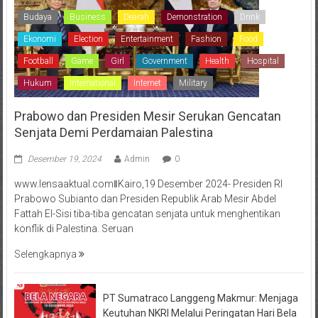
Budaya
Business
Dearah
Demonstration
Drink
Ekonomi
Election
Entertainment
Fashion
Food
Football
Game
Girl
Government
Health
Hospital
Hukum
International
Internet
Military
Prabowo dan Presiden Mesir Serukan Gencatan
Senjata Demi Perdamaian Palestina
Desember 19, 2024
Admin
0
www.lensaaktual.comǁKairo,19 Desember 2024- Presiden RI
Prabowo Subianto dan Presiden Republik Arab Mesir Abdel
Fattah El-Sisi tiba-tiba gencatan senjata untuk menghentikan
konflik di Palestina. Seruan
Selengkapnya
PT Sumatraco Langgeng Makmur: Menjaga
Keutuhan NKRI Melalui Peringatan Hari Bela