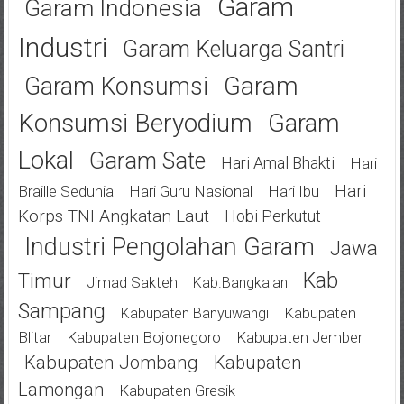
Garam
Garam Indonesia
Industri
Garam Keluarga Santri
Garam
Garam Konsumsi
Konsumsi Beryodium
Garam
Lokal
Garam Sate
Hari Amal Bhakti
Hari
Hari
Braille Sedunia
Hari Guru Nasional
Hari Ibu
Korps TNI Angkatan Laut
Hobi Perkutut
Industri Pengolahan Garam
Jawa
Kab
Timur
Jimad Sakteh
Kab.bangkalan
Sampang
Kabupaten
Kabupaten Banyuwangi
Blitar
Kabupaten Bojonegoro
Kabupaten Jember
Kabupaten Jombang
Kabupaten
Lamongan
Kabupaten Gresik