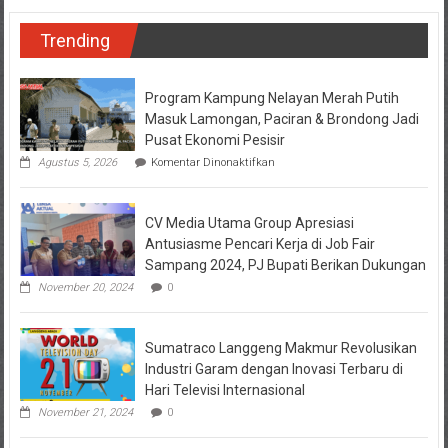
Trending
Program Kampung Nelayan Merah Putih
Masuk Lamongan, Paciran & Brondong Jadi
Pusat Ekonomi Pesisir
pada
Agustus 5, 2026
Komentar Dinonaktifkan
Program
Kampung
Nelayan
CV Media Utama Group Apresiasi
Merah
Putih
Antusiasme Pencari Kerja di Job Fair
Masuk
Sampang 2024, PJ Bupati Berikan Dukungan
Lamongan,
Paciran
November 20, 2024
0
&
Brondong
Jadi
Sumatraco Langgeng Makmur Revolusikan
Pusat
Ekonomi
Industri Garam dengan Inovasi Terbaru di
Pesisir
Hari Televisi Internasional
November 21, 2024
0