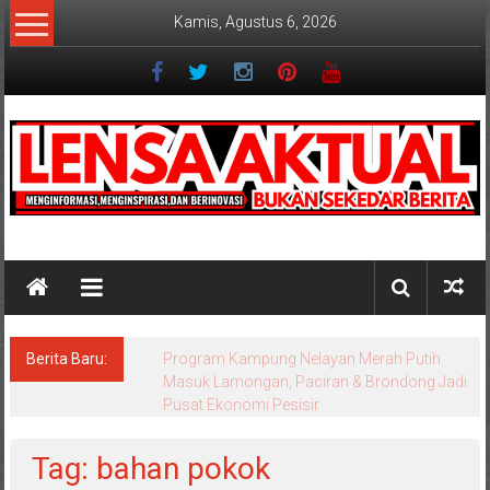
Lompat
Kamis, Agustus 6, 2026
ke
konten
Lensaaktual
Berita Baru:
Program Kampung Nelayan Merah Putih
Masuk Lamongan, Paciran & Brondong Jadi
Pusat Ekonomi Pesisir
Tag: bahan pokok