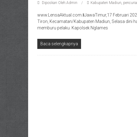
Diposkan Oleh:Admin
Kabupaten Madiun
,
pencuri
www.LensaAktual.com.ǁJawaTimur,17 Februari 202
Tiron, Kecamatan/Kabupaten Madiun, Selasa dini hari 
memburu pelaku. Kapolsek Nglames
Baca selengkapnya