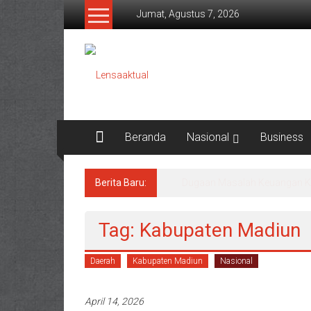
Lompat
Jumat, Agustus 7, 2026
ke
konten
Lensaaktual
Beranda
Nasional
Business
Berita Baru:
Program Kampung Nelayan Me
Tag: Kabupaten Madiun
Daerah
Kabupaten Madiun
Nasional
April 14, 2026