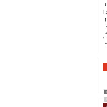
L
R
S
2
T