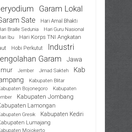
eryodium
Garam Lokal
Garam Sate
Hari Amal Bhakti
ari Braille Sedunia
Hari Guru Nasional
Hari Korps TNI Angkatan
ari Ibu
Industri
aut
Hobi Perkutut
engolahan Garam
Jawa
Kab
imur
Jimad Sakteh
Jember
ampang
Kabupaten Blitar
abupaten Bojonegoro
Kabupaten
Kabupaten Jombang
ember
Kabupaten Lamongan
Kabupaten Kediri
abupaten Gresik
Kabupaten Lumajang
abupaten Mojokerto