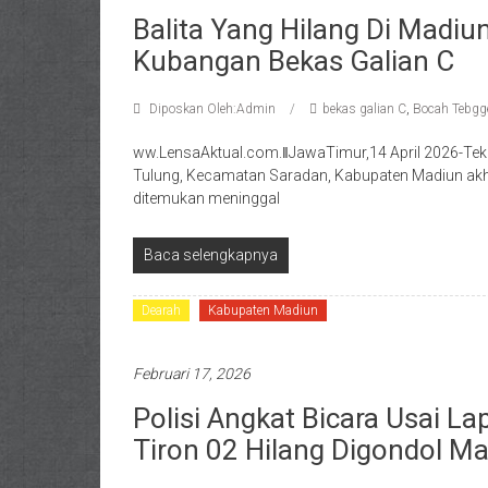
Balita Yang Hilang Di Madi
Kubangan Bekas Galian C
Diposkan Oleh:Admin
bekas galian C
,
Bocah Tebgg
ww.LensaAktual.com.ǁJawaTimur,14 April 2026-Teka
Tulung, Kecamatan Saradan, Kabupaten Madiun akh
ditemukan meninggal
Baca selengkapnya
Dearah
Kabupaten Madiun
Februari 17, 2026
Polisi Angkat Bicara Usai 
Tiron 02 Hilang Digondol Ma