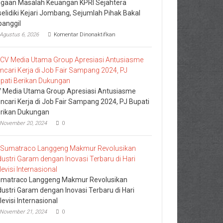
gaan Masalah Keuangan KPRI Sejahtera
selidiki Kejari Jombang, Sejumlah Pihak Bakal
panggil
pada
Agustus 6, 2026
Komentar Dinonaktifkan
Dugaan
Masalah
Keuangan
KPRI
Sejahtera
Diselidiki
Kejari
 Media Utama Group Apresiasi Antusiasme
Jombang,
ncari Kerja di Job Fair Sampang 2024, PJ Bupati
Sejumlah
rikan Dukungan
Pihak
Bakal
November 20, 2024
0
Dipanggil
matraco Langgeng Makmur Revolusikan
dustri Garam dengan Inovasi Terbaru di Hari
levisi Internasional
November 21, 2024
0