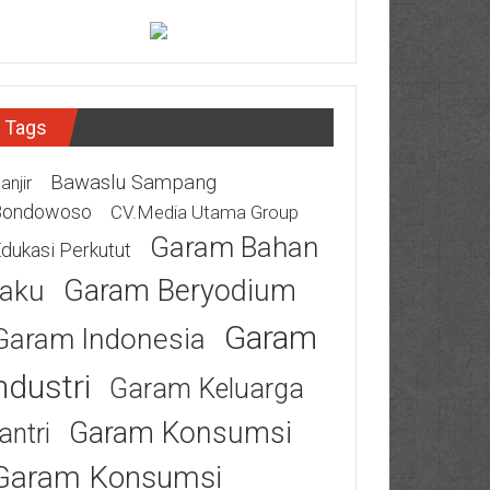
Tags
Bawaslu Sampang
anjir
Bondowoso
CV.Media Utama Group
Garam Bahan
dukasi Perkutut
Garam Beryodium
aku
Garam
Garam Indonesia
ndustri
Garam Keluarga
Garam Konsumsi
antri
Garam Konsumsi