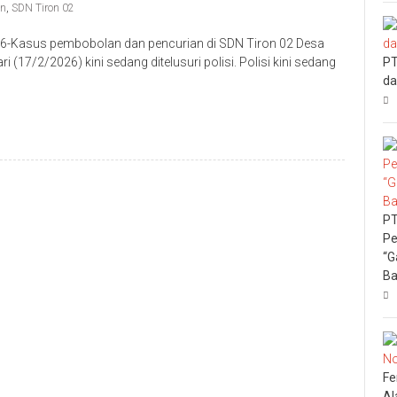
an
,
SDN Tiron 02
6-Kasus pembobolan dan pencurian di SDN Tiron 02 Desa
(17/2/2026) kini sedang ditelusuri polisi. Polisi kini sedang
PT
da
PT
Pe
“G
Ba
Fe
Al