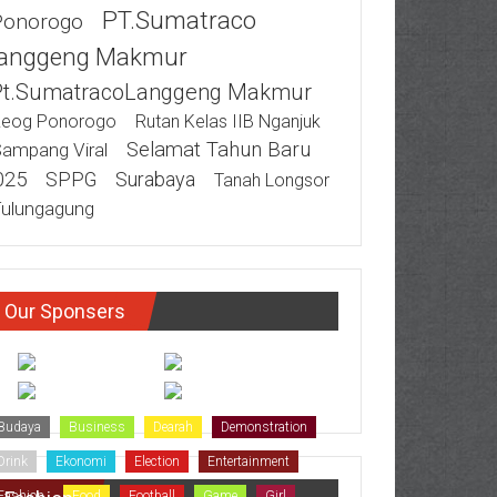
PT.Sumatraco
Ponorogo
anggeng Makmur
Pt.SumatracoLanggeng Makmur
eog Ponorogo
Rutan Kelas IIB Nganjuk
Selamat Tahun Baru
ampang Viral
025
SPPG
Surabaya
Tanah Longsor
ulungagung
Our Sponsers
Budaya
Business
Dearah
Demonstration
Drink
Ekonomi
Election
Entertainment
Fashion
Food
Football
Game
Girl