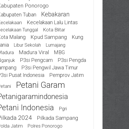
Kabupaten Ponorogo
Kebakaran
abupaten Tuban
Kecelakaan Lalu Lintas
ecelakaan
Kota Blitar
ecelakaan Tunggal
ota Malang
Kpud Sampang
Kung
ania
Libur Sekolah
Lumajang
Madura Viral
MBG
Madura
P3si Pengcam
P3si Pengda
ganjuk
ampang
P3si Pengwil Jawa Timur
3si Pusat Indonesia
Pemprov Jatim
Petani Garam
etani
Petanigaramindonesia
Petani Indonesia
Pgri
Pilkada 2024
Pilkada Sampang
olda Jatim
Polres Ponorogo