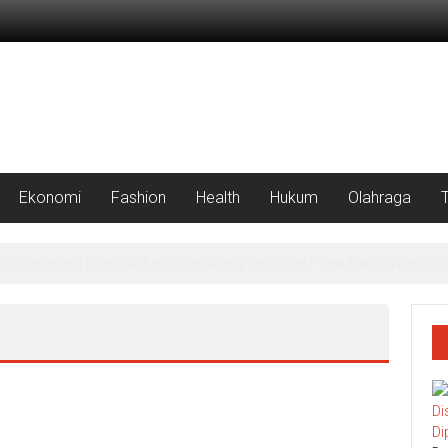
Ekonomi
Fashion
Health
Hukum
Olahraga
rah Putih Masuk Lamongan, Paciran & Brondong Jadi Pusat Ekonomi 