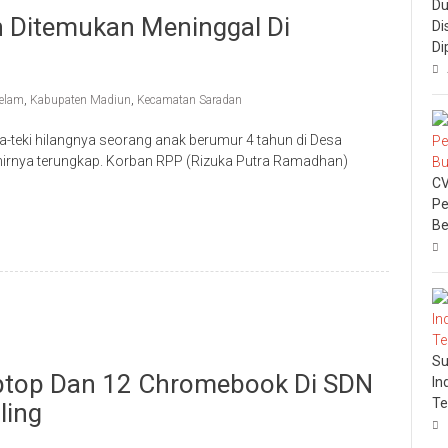
Du
un Ditemukan Meninggal Di
Di
Di
elam
,
Kabupaten Madiun
,
Kecamatan Saradan
-teki hilangnya seorang anak berumur 4 tahun di Desa
irnya terungkap. Korban RPP (Rizuka Putra Ramadhan)
CV
Pe
Be
Su
Laptop Dan 12 Chromebook Di SDN
In
Te
ling