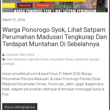
Dearah
Nasional
Ponorogo
Maret 31, 2026
Warga Ponorogo Syok, Lihat Satpam
Perumahan Madusari Tengkurap Dan
Terdapat Muntahan Di Sebelahnya
Diposkan Oleh:Admin
Desa Madusari
,
Kapolsek Siman
,
Kecamatan Siman
,
penemuan jenazah
,
ponorogo
www.LensaAktual.com.ǁJawaTimur,31 Maret 2026-Warga
Perumahan Pesona Madusari di Jalan Ponorogo-Pacitan Desa
Madusari Kecamatan Siman, Ponorogo, Jatim, geger. Bagaimana
tidak, satpam perumahan setempat di temukan meninggal dunia di
Pos
Baca selengkapnya