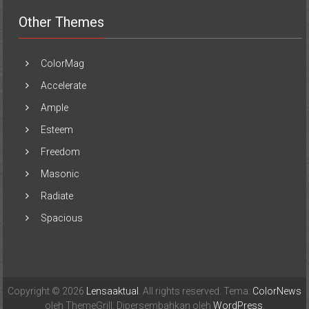
Other Themes
ColorMag
Accelerate
Ample
Esteem
Freedom
Masonic
Radiate
Spacious
Copyright © 2026
Lensaaktual
. All rights reserved. Tema:
ColorNews
oleh ThemeGrill. Dipersembahkan oleh
WordPress
.