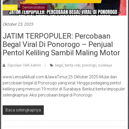
Dearah
Demonstration
Oktober 25, 2025
JATIM TERPOPULER: Percobaan
Begal Viral Di Ponorogo – Penjual
Pentol Keliling Sambil Maling Motor
Diposkan Oleh:Admin
begal
,
berita viral
,
ponorogo
,
surabaya
www.LensaAktual.com.ǁJawaTimur,25 Oktober 2025-Mulai dari
percobaan begal di Ponorogo yang viral. Hingga pedagang pentol
keliling yang mencuri 19 motor di Surabaya. Berikut berita terpopuler
selengkapnya: Aksi percobaan begal di Ponorogo
Baca selengkapnya