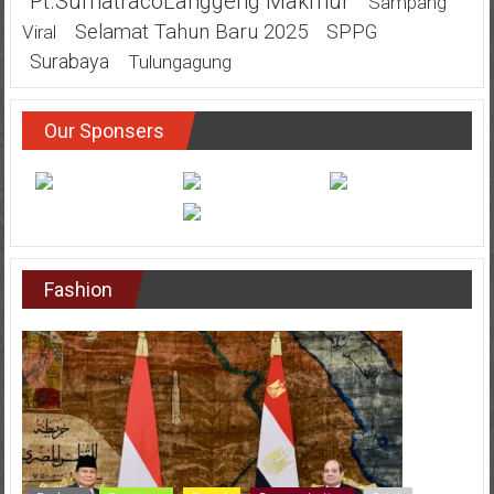
Pt.SumatracoLanggeng Makmur
Sampang
Selamat Tahun Baru 2025
SPPG
Viral
Surabaya
Tulungagung
Our Sponsers
Fashion