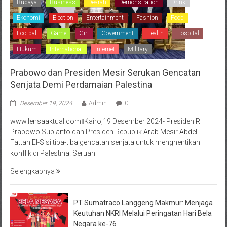
Budaya
Business
Dearah
Demonstration
Drink
Ekonomi
Election
Entertainment
Fashion
Food
Football
Game
Girl
Government
Health
Hospital
Hukum
International
Internet
Military
Prabowo dan Presiden Mesir Serukan Gencatan
Senjata Demi Perdamaian Palestina
Desember 19, 2024
Admin
0
www.lensaaktual.comǁKairo,19 Desember 2024- Presiden RI
Prabowo Subianto dan Presiden Republik Arab Mesir Abdel
Fattah El-Sisi tiba-tiba gencatan senjata untuk menghentikan
konflik di Palestina. Seruan
Selengkapnya
PT Sumatraco Langgeng Makmur: Menjaga
Keutuhan NKRI Melalui Peringatan Hari Bela
Negara ke-76