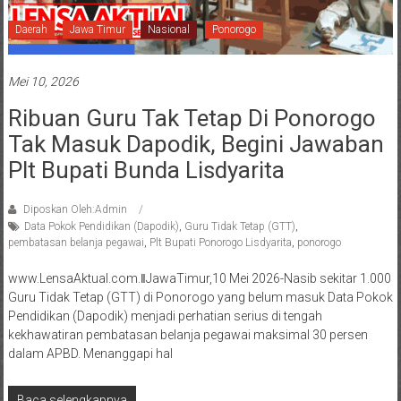
Daerah
Jawa Timur
Nasional
Ponorogo
Mei 10, 2026
Ribuan Guru Tak Tetap Di Ponorogo
Tak Masuk Dapodik, Begini Jawaban
Plt Bupati Bunda Lisdyarita
Diposkan Oleh:Admin
Data Pokok Pendidikan (Dapodik)
,
Guru Tidak Tetap (GTT)
,
pembatasan belanja pegawai
,
Plt Bupati Ponorogo Lisdyarita
,
ponorogo
www.LensaAktual.com.ǁJawaTimur,10 Mei 2026-Nasib sekitar 1.000
Guru Tidak Tetap (GTT) di Ponorogo yang belum masuk Data Pokok
Pendidikan (Dapodik) menjadi perhatian serius di tengah
kekhawatiran pembatasan belanja pegawai maksimal 30 persen
dalam APBD. Menanggapi hal
Baca selengkapnya