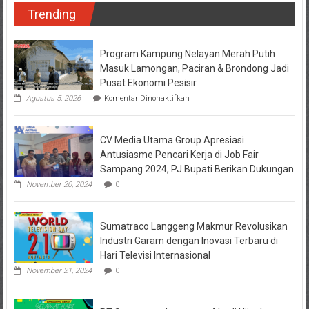
Trending
Program Kampung Nelayan Merah Putih
Masuk Lamongan, Paciran & Brondong Jadi
Pusat Ekonomi Pesisir
pada
Agustus 5, 2026
Komentar Dinonaktifkan
Program
Kampung
Nelayan
CV Media Utama Group Apresiasi
Merah
Putih
Antusiasme Pencari Kerja di Job Fair
Masuk
Sampang 2024, PJ Bupati Berikan Dukungan
Lamongan,
Paciran
November 20, 2024
0
&
Brondong
Jadi
Sumatraco Langgeng Makmur Revolusikan
Pusat
Ekonomi
Industri Garam dengan Inovasi Terbaru di
Pesisir
Hari Televisi Internasional
November 21, 2024
0