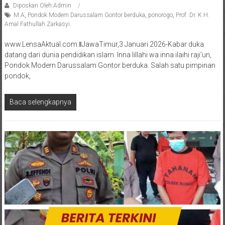
Diposkan Oleh:Admin
M.A
,
Pondok Modern Darussalam Gontor berduka
,
ponorogo
,
Prof. Dr. K.H.
Amal Fathullah Zarkasyi
www.LensaAktual.com.ǁJawaTimur,3 Januari 2026-Kabar duka
datang dari dunia pendidikan islam. Inna lillahi wa inna ilaihi raji’un,
Pondok Modern Darussalam Gontor berduka. Salah satu pimpinan
pondok,
Baca selengkapnya