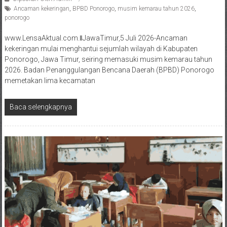
Ancaman kekeringan
,
BPBD Ponorogo
,
musim kemarau tahun 2026
,
ponorogo
www.LensaAktual.com.ǁJawaTimur,5 Juli 2026-Ancaman
kekeringan mulai menghantui sejumlah wilayah di Kabupaten
Ponorogo, Jawa Timur, seiring memasuki musim kemarau tahun
2026. Badan Penanggulangan Bencana Daerah (BPBD) Ponorogo
memetakan lima kecamatan
Baca selengkapnya