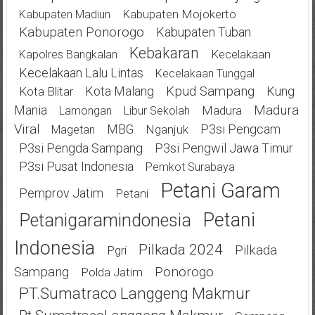
Kabupaten Mojokerto
Kabupaten Madiun
Kabupaten Ponorogo
Kabupaten Tuban
Kebakaran
Kecelakaan
Kapolres Bangkalan
Kecelakaan Lalu Lintas
Kecelakaan Tunggal
Kota Malang
Kpud Sampang
Kung
Kota Blitar
Mania
Madura
Madura
Lamongan
Libur Sekolah
Viral
MBG
P3si Pengcam
Nganjuk
Magetan
P3si Pengda Sampang
P3si Pengwil Jawa Timur
P3si Pusat Indonesia
Pemkot Surabaya
Petani Garam
Pemprov Jatim
Petani
Petani
Petanigaramindonesia
Indonesia
Pilkada 2024
Pilkada
Pgri
Ponorogo
Sampang
Polda Jatim
PT.Sumatraco Langgeng Makmur