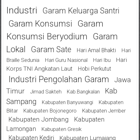
Industri
Garam Keluarga Santri
Garam
Garam Konsumsi
Konsumsi Beryodium
Garam
Lokal
Garam Sate
Hari Amal Bhakti
Hari
Hari
Braille Sedunia
Hari Guru Nasional
Hari Ibu
Korps TNI Angkatan Laut
Hobi Perkutut
Industri Pengolahan Garam
Jawa
Kab
Timur
Jimad Sakteh
Kab.bangkalan
Sampang
Kabupaten
Kabupaten Banyuwangi
Blitar
Kabupaten Bojonegoro
Kabupaten Jember
Kabupaten Jombang
Kabupaten
Lamongan
Kabupaten Gresik
Kabupaten Kediri
Kabupaten Lumajang