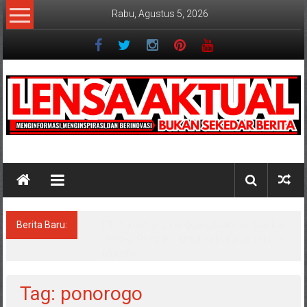
Lompat
Rabu, Agustus 5, 2026
ke
konten
Lensaaktual
Berita Baru:
PT. Sumatraco Langgeng Makmur Siapkan
Strategi Produksi untuk Kebutuhan Industri
Modern
Tag: ponorogo