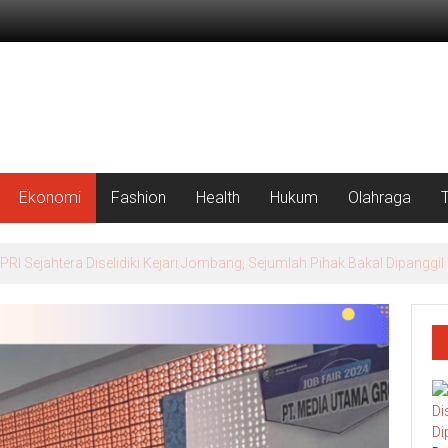
Ekonomi
Fashion
Health
Hukum
Olahraga
rah Putih Masuk Lamongan, Paciran & Brondong Jadi Pusat Ekonomi 