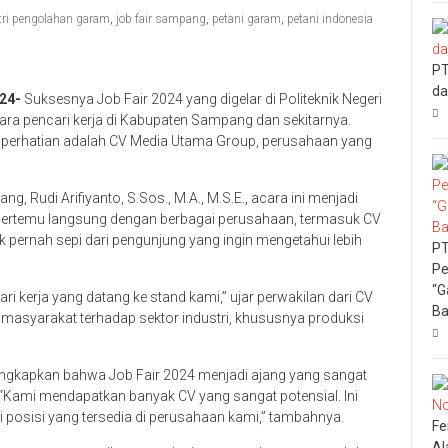
tri pengolahan garam
,
job fair sampang
,
petani garam
,
petani indonesia
PT
da
24-
Suksesnya Job Fair 2024 yang digelar di Politeknik Negeri
 para pencari kerja di Kabupaten Sampang dan sekitarnya.
 perhatian adalah CV Media Utama Group, perusahaan yang
g, Rudi Arifiyanto, S.Sos., M.A., M.S.E., acara ini menjadi
 bertemu langsung dengan berbagai perusahaan, termasuk CV
 pernah sepi dari pengunjung yang ingin mengetahui lebih
PT
Pe
“G
 kerja yang datang ke stand kami,” ujar perwakilan dari CV
Ba
masyarakat terhadap sektor industri, khususnya produksi
gungkapkan bahwa Job Fair 2024 menjadi ajang yang sangat
. “Kami mendapatkan banyak CV yang sangat potensial. Ini
ai posisi yang tersedia di perusahaan kami,” tambahnya.
Fe
Al