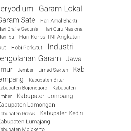
eryodium
Garam Lokal
Garam Sate
Hari Amal Bhakti
ari Braille Sedunia
Hari Guru Nasional
Hari Korps TNI Angkatan
ari Ibu
Industri
aut
Hobi Perkutut
engolahan Garam
Jawa
Kab
imur
Jimad Sakteh
Jember
ampang
Kabupaten Blitar
abupaten Bojonegoro
Kabupaten
Kabupaten Jombang
ember
Kabupaten Lamongan
Kabupaten Kediri
abupaten Gresik
Kabupaten Lumajang
abupaten Mojokerto