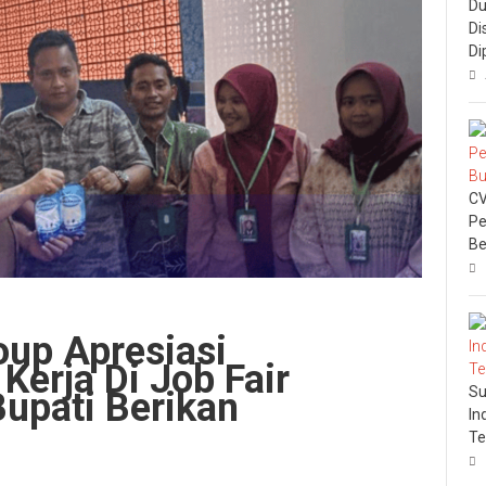
Du
Di
Di
CV
Pe
Be
up Apresiasi
Kerja Di Job Fair
Su
upati Berikan
In
Te