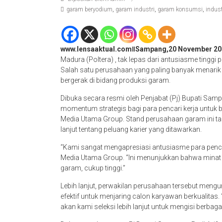
garam beryodium
,
garam industri
,
garam konsumsi
,
indus
www.lensaaktual.comǁSampang,20 November 20
Madura (Poltera) , tak lepas dari antusiasme tinggi
Salah satu perusahaan yang paling banyak menarik
bergerak di bidang produksi garam.
Dibuka secara resmi oleh Penjabat (Pj) Bupati Sampan
momentum strategis bagi para pencari kerja untuk
Media Utama Group. Stand perusahaan garam ini tak
lanjut tentang peluang karier yang ditawarkan.
“Kami sangat mengapresiasi antusiasme para pencari
Media Utama Group. “Ini menunjukkan bahwa minat 
garam, cukup tinggi.”
Lebih lanjut, perwakilan perusahaan tersebut men
efektif untuk menjaring calon karyawan berkualitas
akan kami seleksi lebih lanjut untuk mengisi berbag