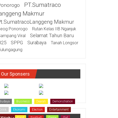
PT.Sumatraco
Ponorogo
anggeng Makmur
Pt.SumatracoLanggeng Makmur
eog Ponorogo
Rutan Kelas IIB Nganjuk
Selamat Tahun Baru
ampang Viral
025
SPPG
Surabaya
Tanah Longsor
ulungagung
Our Sponsers
Budaya
Business
Dearah
Demonstration
Drink
Ekonomi
Election
Entertainment
Fashion
Food
Football
Game
Girl