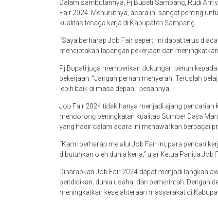
Dalam sambutannya, Pj Bupati Sampang, Rudi Arifi
Fair 2024. Menurutnya, acara ini sangat penting 
kualitas tenaga kerja di Kabupaten Sampang.
“Saya berharap Job Fair seperti ini dapat terus diad
menciptakan lapangan pekerjaan dan meningkatkan 
Pj Bupati juga memberikan dukungan penuh kepada 
pekerjaan. “Jangan pernah menyerah. Teruslah bel
lebih baik di masa depan,” pesannya.
Job Fair 2024 tidak hanya menjadi ajang pencarian 
mendorong peningkatan kualitas Sumber Daya Man
yang hadir dalam acara ini menawarkan berbagai 
“Kami berharap melalui Job Fair ini, para pencari 
dibutuhkan oleh dunia kerja,” ujar Ketua Panitia Job 
Diharapkan Job Fair 2024 dapat menjadi langkah awa
pendidikan, dunia usaha, dan pemerintah. Dengan 
meningkatkan kesejahteraan masyarakat di Kabupate