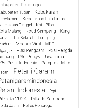
Kabupaten Ponorogo
Kebakaran
abupaten Tuban
Kecelakaan Lalu Lintas
ecelakaan
Kota Blitar
ecelakaan Tunggal
ota Malang
Kpud Sampang
Kung
ania
Libur Sekolah
Lumajang
Madura Viral
MBG
Madura
P3si Pengcam
P3si Pengda
ganjuk
ampang
P3si Pengwil Jawa Timur
3si Pusat Indonesia
Pemprov Jatim
Petani Garam
etani
Petanigaramindonesia
Petani Indonesia
Pgri
Pilkada 2024
Pilkada Sampang
olda Jatim
Polres Ponorogo