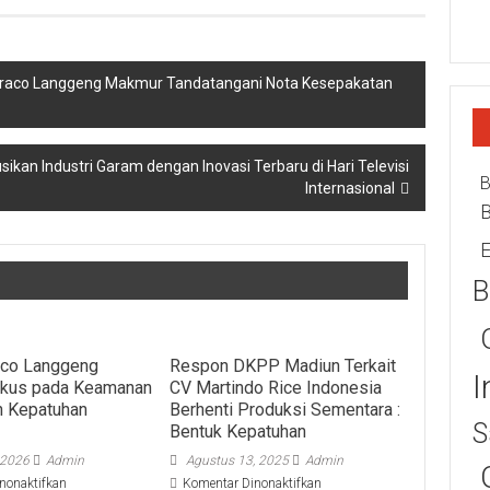
atraco Langgeng Makmur Tandatangani Nota Kesepakatan
an Industri Garam dengan Inovasi Terbaru di Hari Televisi
B
Internasional
E
B
aco Langgeng
Respon DKPP Madiun Terkait
I
kus pada Keamanan
CV Martindo Rice Indonesia
n Kepatuhan
Berhenti Produksi Sementara :
S
Bentuk Kepatuhan
 2026
Admin
Agustus 13, 2025
Admin
pada
pada
nonaktifkan
Komentar Dinonaktifkan