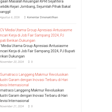
gaan Masalah Keuangan KPRI Sejahtera
selidiki Kejari Jombang, Sejumlah Pihak Bakal
panggil
pada
Agustus 6, 2026
Komentar Dinonaktifkan
Dugaan
Masalah
Keuangan
KPRI
Sejahtera
Diselidiki
Kejari
 Media Utama Group Apresiasi Antusiasme
Jombang,
ncari Kerja di Job Fair Sampang 2024, PJ Bupati
Sejumlah
rikan Dukungan
Pihak
Bakal
November 20, 2024
0
Dipanggil
matraco Langgeng Makmur Revolusikan
dustri Garam dengan Inovasi Terbaru di Hari
levisi Internasional
November 21, 2024
0