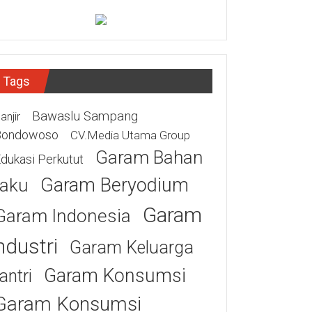
Tags
Bawaslu Sampang
anjir
Bondowoso
CV.Media Utama Group
Garam Bahan
dukasi Perkutut
Garam Beryodium
aku
Garam
Garam Indonesia
ndustri
Garam Keluarga
Garam Konsumsi
antri
Garam Konsumsi