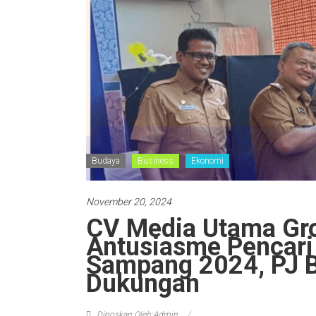
Budaya
Business
Ekonomi
November 20, 2024
CV Media Utama Gro
Antusiasme Pencari 
Sampang 2024, PJ B
Dukungan
Diposkan Oleh:Admin