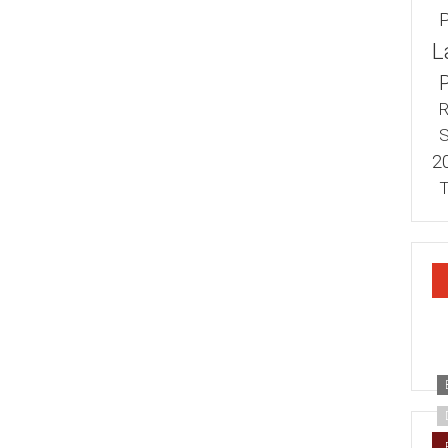
L
R
S
2
T