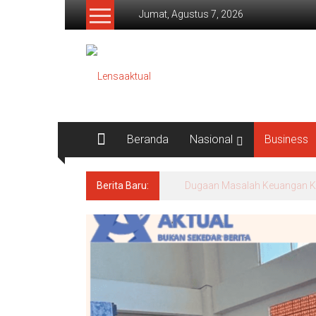
Lompat
Jumat, Agustus 7, 2026
ke
konten
Lensaaktual
Beranda
Nasional
Business
Berita Baru:
Program Kampung Nelayan Me