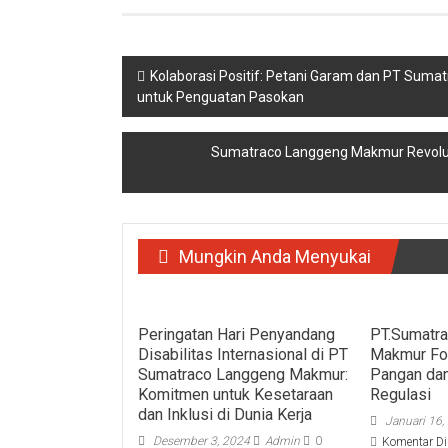
Navigasi
Kolaborasi Positif: Petani Garam dan PT Sum
untuk Penguatan Pasokan
pos
Sumatraco Langgeng Makmur Revolusik
Mungkin Anda Menyukai
Peringatan Hari Penyandang
PT.Sumatr
Disabilitas Internasional di PT
Makmur Fo
Sumatraco Langgeng Makmur:
Pangan da
Komitmen untuk Kesetaraan
Regulasi
dan Inklusi di Dunia Kerja
Januari 16,
Desember 3, 2024
Admin
0
Komentar Di