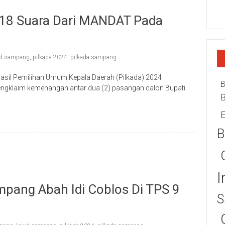
18 Suara Dari MANDAT Pada
d sampang
,
pilkada 2024
,
pilkada sampang
il Pemilihan Umum Kepala Daerah (Pilkada) 2024
B
gklaim kemenangan antar dua (2) pasangan calon Bupati
E
B
I
pang Abah Idi Coblos Di TPS 9
S