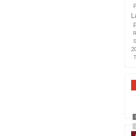
L
R
S
2
T