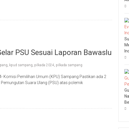
Su
Me
elar PSU Sesuai Laporan Bawaslu
In
pang
,
kpud sampang
,
pilkada 2024
,
pilkada sampang
 Komisi Pemilihan Umum (KPU) Sampang Pastikan ada 2
 Pemungutan Suara Ulang (PSU) atas polemik
Gu
Na
Be