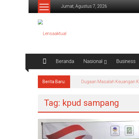
Lompat
Jumat, Agustus 7, 2026
ke
konten
Lensaaktual
Beranda
Nasional
Business
Berita Baru:
Dugaan Masalah Keuangan KPRI
Tag: kpud sampang