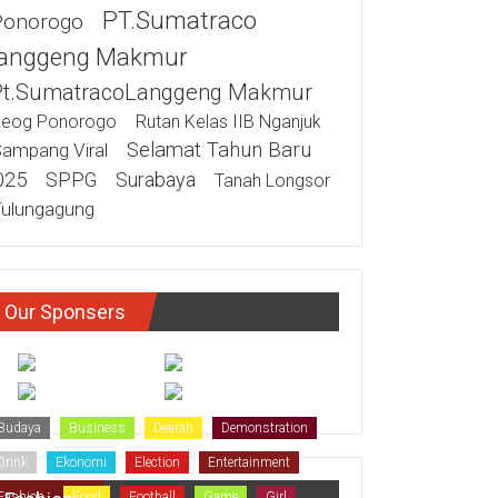
PT.Sumatraco
Ponorogo
anggeng Makmur
Pt.SumatracoLanggeng Makmur
eog Ponorogo
Rutan Kelas IIB Nganjuk
Selamat Tahun Baru
ampang Viral
025
SPPG
Surabaya
Tanah Longsor
ulungagung
Our Sponsers
Budaya
Business
Dearah
Demonstration
Drink
Ekonomi
Election
Entertainment
Fashion
Food
Football
Game
Girl