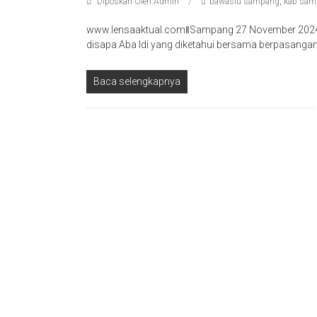
Diposkan Oleh:Admin
bawaslu sampang
,
kab sam
www.lensaaktual.comǁSampang 27 November 2024- 
disapa Aba Idi yang diketahui bersama berpasanga
Baca selengkapnya