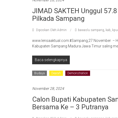
November 28, 2024
JIMAD SAKTEH Unggul 57.8
Pilkada Sampang
Diposkan Oleh:Admin
bawaslu sampang
,
kab
,
kpu
www.lensaaktual.com.ǁSampang,27 November – Has
Kabupaten Sampang Madura Jawa Timur saling men
Baca selengkapnya
Budaya
Dearah
Demonstration
November 28, 2024
Calon Bupati Kabupaten Sam
Bersama Ke – 3 Putranya