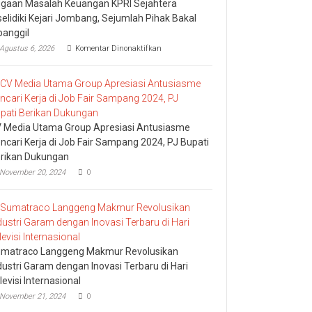
gaan Masalah Keuangan KPRI Sejahtera
selidiki Kejari Jombang, Sejumlah Pihak Bakal
panggil
pada
Agustus 6, 2026
Komentar Dinonaktifkan
Dugaan
Masalah
Keuangan
KPRI
Sejahtera
Diselidiki
Kejari
 Media Utama Group Apresiasi Antusiasme
Jombang,
ncari Kerja di Job Fair Sampang 2024, PJ Bupati
Sejumlah
rikan Dukungan
Pihak
Bakal
November 20, 2024
0
Dipanggil
matraco Langgeng Makmur Revolusikan
dustri Garam dengan Inovasi Terbaru di Hari
levisi Internasional
November 21, 2024
0