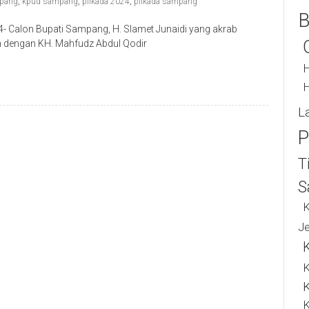
pang
,
kpud sampang
,
pilkada 2024
,
pilkada sampang
B
Calon Bupati Sampang, H. Slamet Junaidi yang akrab
n dengan KH. Mahfudz Abdul Qodir
H
H
L
P
T
S
K
J
K
K