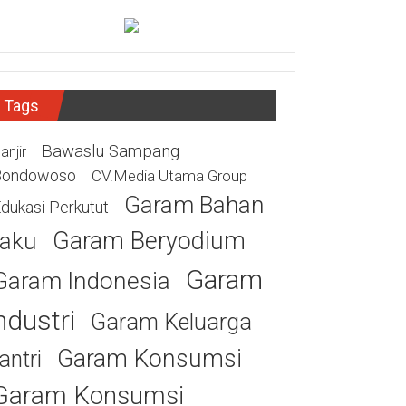
Tags
Bawaslu Sampang
anjir
Bondowoso
CV.Media Utama Group
Garam Bahan
dukasi Perkutut
Garam Beryodium
aku
Garam
Garam Indonesia
ndustri
Garam Keluarga
Garam Konsumsi
antri
Garam Konsumsi