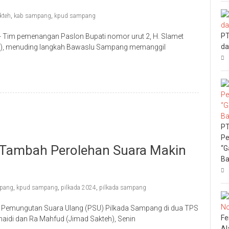
kteh
,
kab sampang
,
kpud sampang
PT
Tim pemenangan Paslon Bupati nomor urut 2, H. Slamet
da
eh), menuding langkah Bawaslu Sampang memanggil
PT
Pe
h Tambah Perolehan Suara Makin
“G
Ba
pang
,
kpud sampang
,
pilkada 2024
,
pilkada sampang
Pemungutan Suara Ulang (PSU) Pilkada Sampang di dua TPS
Fe
idi dan Ra Mahfud (Jimad Sakteh), Senin
Al