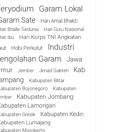
eryodium
Garam Lokal
Garam Sate
Hari Amal Bhakti
ari Braille Sedunia
Hari Guru Nasional
Hari Korps TNI Angkatan
ari Ibu
Industri
aut
Hobi Perkutut
engolahan Garam
Jawa
Kab
imur
Jimad Sakteh
Jember
ampang
Kabupaten Blitar
abupaten Bojonegoro
Kabupaten
Kabupaten Jombang
ember
Kabupaten Lamongan
Kabupaten Kediri
abupaten Gresik
Kabupaten Lumajang
abupaten Mojokerto