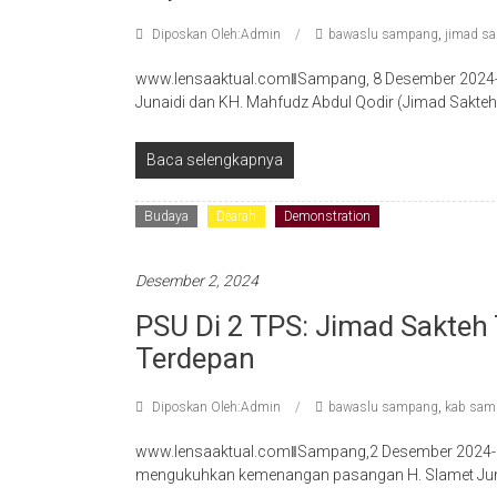
Diposkan Oleh:Admin
bawaslu sampang
,
jimad sa
www.lensaaktual.comǁSampang, 8 Desember 2024- 
Junaidi dan KH. Mahfudz Abdul Qodir (Jimad Sakt
Baca selengkapnya
Budaya
Dearah
Demonstration
Desember 2, 2024
PSU Di 2 TPS: Jimad Sakte
Terdepan
Diposkan Oleh:Admin
bawaslu sampang
,
kab sam
www.lensaaktual.comǁSampang,2 Desember 2024- 
mengukuhkan kemenangan pasangan H. Slamet Juna