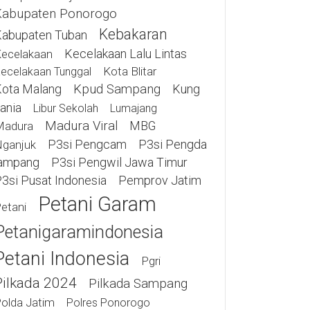
Kabupaten Ponorogo
Kebakaran
abupaten Tuban
Kecelakaan Lalu Lintas
ecelakaan
Kota Blitar
ecelakaan Tunggal
ota Malang
Kpud Sampang
Kung
ania
Libur Sekolah
Lumajang
Madura Viral
MBG
Madura
P3si Pengcam
P3si Pengda
ganjuk
ampang
P3si Pengwil Jawa Timur
3si Pusat Indonesia
Pemprov Jatim
Petani Garam
etani
Petanigaramindonesia
Petani Indonesia
Pgri
Pilkada 2024
Pilkada Sampang
olda Jatim
Polres Ponorogo