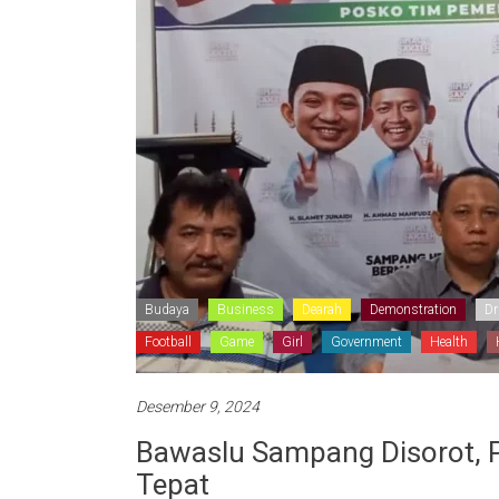
Budaya
Business
Dearah
Demonstration
Dr
Football
Game
Girl
Government
Health
Desember 9, 2024
Bawaslu Sampang Disorot, P
Tepat