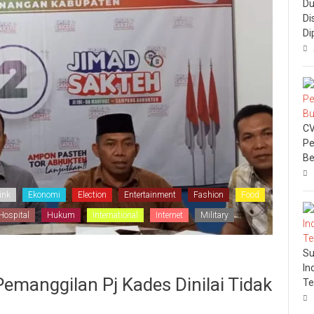
Du
Di
Di
CV
Pe
Be
ink
Ekonomi
Election
Entertainment
Fashion
Food
Hospital
Hukum
International
Internet
Military
Su
In
emanggilan Pj Kades Dinilai Tidak
Te