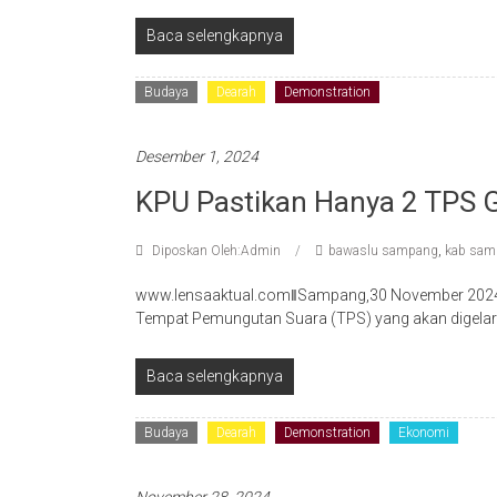
Baca selengkapnya
Budaya
Dearah
Demonstration
Desember 1, 2024
KPU Pastikan Hanya 2 TPS G
Diposkan Oleh:Admin
bawaslu sampang
,
kab sam
www.lensaaktual.comǁSampang,30 November 2024-
Tempat Pemungutan Suara (TPS) yang akan digelar
Baca selengkapnya
Budaya
Dearah
Demonstration
Ekonomi