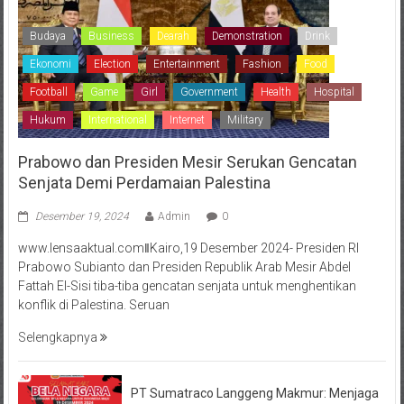
Budaya
Business
Dearah
Demonstration
Drink
Ekonomi
Election
Entertainment
Fashion
Food
Football
Game
Girl
Government
Health
Hospital
Hukum
International
Internet
Military
Prabowo dan Presiden Mesir Serukan Gencatan
Senjata Demi Perdamaian Palestina
Desember 19, 2024
Admin
0
www.lensaaktual.comǁKairo,19 Desember 2024- Presiden RI
Prabowo Subianto dan Presiden Republik Arab Mesir Abdel
Fattah El-Sisi tiba-tiba gencatan senjata untuk menghentikan
konflik di Palestina. Seruan
Selengkapnya
PT Sumatraco Langgeng Makmur: Menjaga