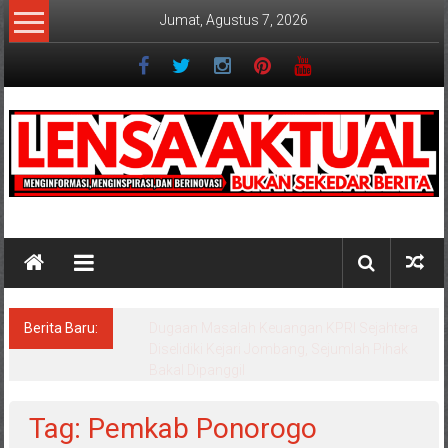
Lompat
Jumat, Agustus 7, 2026
ke
konten
Lensaaktual
Berita Baru:
Program Kampung Nelayan Merah Putih
Masuk Lamongan, Paciran & Brondong Jadi
Pusat Ekonomi Pesisir
Tag: Pemkab Ponorogo