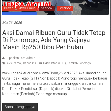
Daerah
Jawa Timur
Nasional
Ponorogo
Mei 26, 2026
Aksi Damai Ribuan Guru Tidak Tetap
Di Ponorogo, Ada Yang Gajinya
Masih Rp250 Ribu Per Bulan
Diposkan Oleh:Admin
Aksi damai
,
Dapodik
,
Guru Tidak Tetap (GTT)
,
Pemkab Ponorogo
www.LensaAktual.com.ǁJawaTimur,26 Mei 2026-Aksi damai ribuan
Guru Tidak Tetap (GTT) Non Dapodik Ponorogo menguak berbagai
fakta. Bagaimana mereka tetap sabar menunggu kran pendaftaran
Data Pokok Pendidikan (Dapodik) dibuka. Diketahui Pemerintah
Kabupaten (Pemkab) Ponorogo menutup
Baca selengkapnya