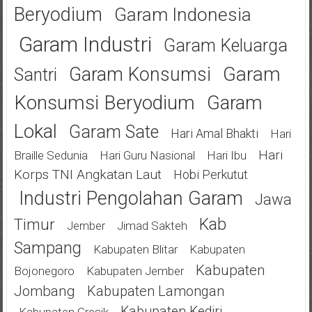
Beryodium
Garam Indonesia
Garam Industri
Garam Keluarga
Garam
Garam Konsumsi
Santri
Konsumsi Beryodium
Garam
Lokal
Garam Sate
Hari Amal Bhakti
Hari
Hari
Braille Sedunia
Hari Guru Nasional
Hari Ibu
Korps TNI Angkatan Laut
Hobi Perkutut
Industri Pengolahan Garam
Jawa
Kab
Timur
Jimad Sakteh
Jember
Sampang
Kabupaten Blitar
Kabupaten
Kabupaten
Bojonegoro
Kabupaten Jember
Jombang
Kabupaten Lamongan
Kabupaten Kediri