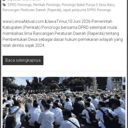
DPRD Ponorogo
,
Pemkab Ponorogo
,
Ponorogo Bakal Punya 5 Desa Baru
,
Rancangan Peraturan Daerah (Raperda)
,
rapat paripurna DPRD Ponorogo
www.LensaAktual.com.ǁJawaTimur,10 Juni 2026-Pemerintah
Kabupaten (Pemkab) Ponorogo bersama DPRD setempat mulai
membahas lima Rancangan Peraturan Daerah (Raperda) tentang
Pembentukan Desa sebagai dasar hukum pemekaran wilayah yang
telah dirintis sejak 2024.
Baca selengkapnya