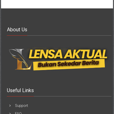
About Us
Useful Links
Support
FAQ