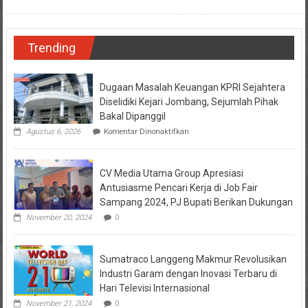
Trending
Dugaan Masalah Keuangan KPRI Sejahtera
Diselidiki Kejari Jombang, Sejumlah Pihak
Bakal Dipanggil
pada
Agustus 6, 2026
Komentar Dinonaktifkan
Dugaan
Masalah
Keuangan
CV Media Utama Group Apresiasi
KPRI
Sejahtera
Antusiasme Pencari Kerja di Job Fair
Diselidiki
Sampang 2024, PJ Bupati Berikan Dukungan
Kejari
Jombang,
November 20, 2024
0
Sejumlah
Pihak
Bakal
Sumatraco Langgeng Makmur Revolusikan
Dipanggil
Industri Garam dengan Inovasi Terbaru di
Hari Televisi Internasional
November 21, 2024
0