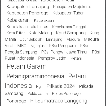
Kabupaten Gresik
Kabupaten Lumajang
Kabupaten Mojokerto
Kabupaten Ponorogo
Kabupaten Tuban
Kebakaran
Kecelakaan
Kecelakaan Lalu Lintas
Kecelakaan Tunggal
Kota Malang
Kpud Sampang
Kung
Kota Blitar
Mania
Madura
Madura
Libur Sekolah
Lumajang
Viral
MBG
P3si Pengcam
P3si
Nganjuk
Pengda Sampang
P3si Pengwil Jawa Timur
P3si
Pusat Indonesia
Pemprov Jatim
Petani
Petani Garam
Petani
Petanigaramindonesia
Indonesia
Pilkada 2024
Pilkada
Pgri
Sampang
Polda Jatim
Polres Ponorogo
PT.Sumatraco Langgeng
Ponorogo