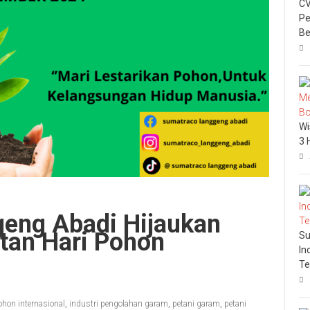
CV
Pe
Be
Wi
3 
eng Abadi Hijaukan
tan Hari Pohon
Su
In
Te
ohon internasional
,
industri pengolahan garam
,
petani garam
,
petani