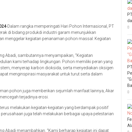
PT
da
024
-Dalam rangka memperingati Hari Pohon Internasional, PT
ak di bidang produkdi industri garam menunjukkan
gan menggelar kegiatan penanaman pohon massal. Kegiatan
eng Abadi, sambutannya menyampaikan, “Kegiatan
ulian kami terhadap lingkungan. Pohon memiliki peran yang
PT
stem, menyerap karbon dioksida, serta menyediakan oksigen
Pe
 dapat menginspirasi masyarakat untuk turut serta dalam
“G
Ba
naman pohon juga memberikan sejumlah manfaat lainnya, Akar
ncegah terjadinya erosi.
erus melakukan kegiatan-kegiatan yang berdampak positif
 perusahaan juga telah melakukan berbagai upaya pelestarian
Fe
Al
ng Abadi menambahkan, “Kami berharap kegiatan ini dapat