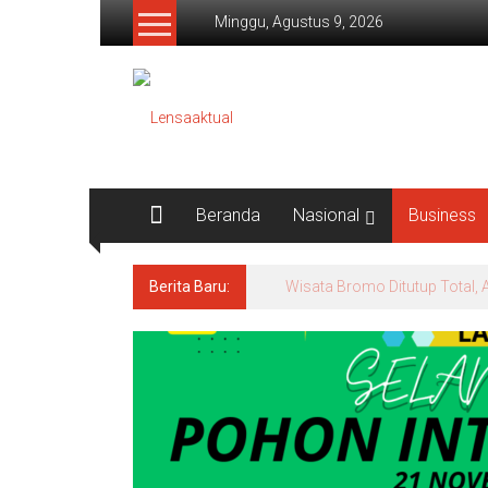
Lompat
Minggu, Agustus 9, 2026
ke
konten
Lensaaktual
Beranda
Nasional
Business
Berita Baru:
Istri Polisi di Kediri Jadi 