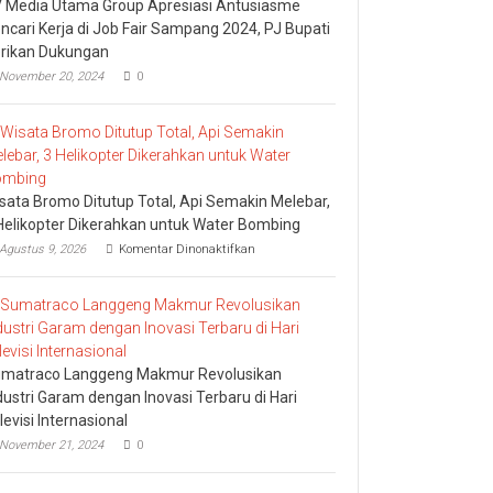
 Media Utama Group Apresiasi Antusiasme
ncari Kerja di Job Fair Sampang 2024, PJ Bupati
rikan Dukungan
November 20, 2024
0
sata Bromo Ditutup Total, Api Semakin Melebar,
Helikopter Dikerahkan untuk Water Bombing
pada
Agustus 9, 2026
Komentar Dinonaktifkan
Wisata
Bromo
Ditutup
Total,
Api
Semakin
Melebar,
matraco Langgeng Makmur Revolusikan
3
dustri Garam dengan Inovasi Terbaru di Hari
Helikopter
levisi Internasional
Dikerahkan
untuk
November 21, 2024
0
Water
Bombing