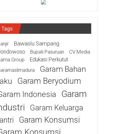
Tags
Bawaslu Sampang
anjir
Bondowoso
CV.Media
Bupati Pasuruan
Edukasi Perkutut
tama Group
Garam Bahan
aramaslimadura
Garam Beryodium
aku
Garam
Garam Indonesia
ndustri
Garam Keluarga
Garam Konsumsi
antri
Garam Konsumsi