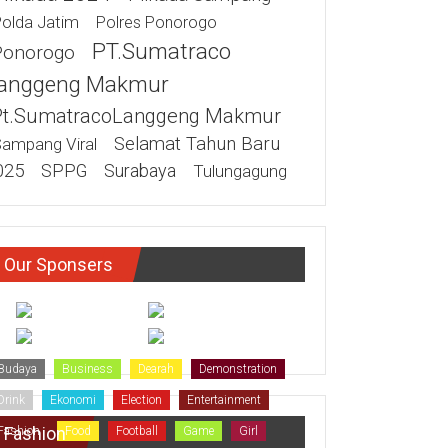
olda Jatim
Polres Ponorogo
PT.Sumatraco
Ponorogo
anggeng Makmur
Pt.SumatracoLanggeng Makmur
Selamat Tahun Baru
ampang Viral
025
SPPG
Surabaya
Tulungagung
Our Sponsers
Budaya
Business
Dearah
Demonstration
Drink
Ekonomi
Election
Entertainment
Fashion
Fashion
Food
Football
Game
Girl