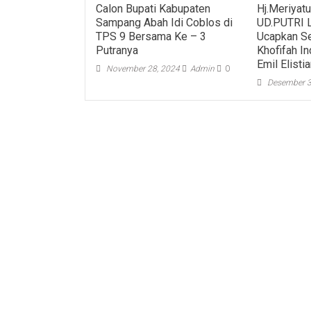
Calon Bupati Kabupaten
Hj.Meriyatu
Sampang Abah Idi Coblos di
UD.PUTRI
TPS 9 Bersama Ke – 3
Ucapkan S
Putranya
Khofifah I
Emil Elisti
November 28, 2024
Admin
0
Desember 3