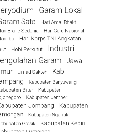
eryodium
Garam Lokal
Garam Sate
Hari Amal Bhakti
ari Braille Sedunia
Hari Guru Nasional
Hari Korps TNI Angkatan
ari Ibu
Industri
aut
Hobi Perkutut
engolahan Garam
Jawa
Kab
imur
Jimad Sakteh
ampang
Kabupaten Banyuwangi
abupaten Blitar
Kabupaten
ojonegoro
Kabupaten Jember
Kabupaten Jombang
Kabupaten
amongan
Kabupaten Nganjuk
Kabupaten Kediri
abupaten Gresik
Kabupaten Lumajang