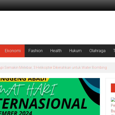
Ekonomi
Fashion
Health
Hukum
Olahraga
Tersangka Penipuan Arisan Online, Kuasa Hukum Korban Desak Penahanan