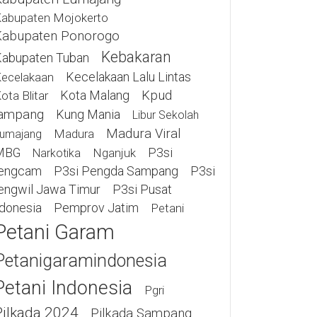
abupaten Mojokerto
Kabupaten Ponorogo
Kebakaran
abupaten Tuban
Kecelakaan Lalu Lintas
ecelakaan
Kota Malang
Kpud
ota Blitar
ampang
Kung Mania
Libur Sekolah
Madura Viral
Madura
umajang
MBG
P3si
Nganjuk
Narkotika
engcam
P3si Pengda Sampang
P3si
engwil Jawa Timur
P3si Pusat
ndonesia
Pemprov Jatim
Petani
Petani Garam
Petanigaramindonesia
Petani Indonesia
Pgri
Pilkada 2024
Pilkada Sampang