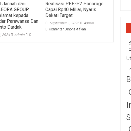
l Jannah dari
Realisasi PBB-P2 Ponorogo
 LEORA GROUP
Capai Rp40 Miliar, Nyaris
elamat kepada
Dekati Target
ndar Parawansa Dan
September 1, 2025
Admin
anto Dardak
pada
Komentar Dinonaktifkan
Realisasi
, 2024
Admin
0
PBB-
B
P2
Ponorogo
Capai
U
Rp40
Miliar,
G
Nyaris
Dekati
B
Target
I
S