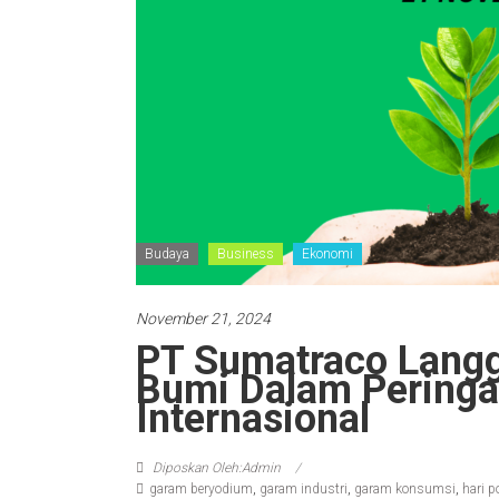
Budaya
Business
Ekonomi
November 21, 2024
PT Sumatraco Langg
Bumi Dalam Peringa
Internasional
Diposkan Oleh:Admin
garam beryodium
,
garam industri
,
garam konsumsi
,
hari p