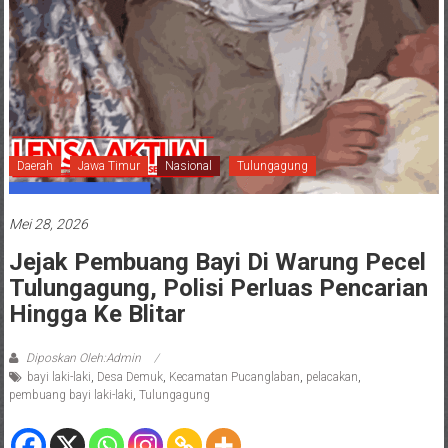
Daerah
Jawa Timur
Nasional
Tulungagung
Mei 28, 2026
Jejak Pembuang Bayi Di Warung Pecel
Tulungagung, Polisi Perluas Pencarian
Hingga Ke Blitar
Diposkan Oleh:Admin
bayi laki-laki
,
Desa Demuk
,
Kecamatan Pucanglaban
,
pelacakan
,
pembuang bayi laki-laki
,
Tulungagung