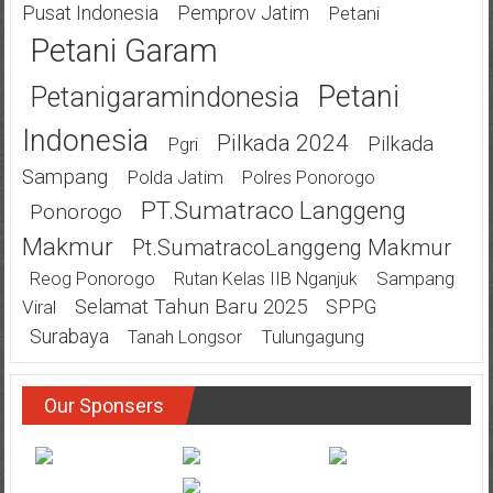
Pusat Indonesia
Pemprov Jatim
Petani
Petani Garam
Petani
Petanigaramindonesia
Indonesia
Pilkada 2024
Pilkada
Pgri
Sampang
Polda Jatim
Polres Ponorogo
PT.Sumatraco Langgeng
Ponorogo
Makmur
Pt.SumatracoLanggeng Makmur
Sampang
Reog Ponorogo
Rutan Kelas IIB Nganjuk
Selamat Tahun Baru 2025
SPPG
Viral
Surabaya
Tulungagung
Tanah Longsor
Our Sponsers