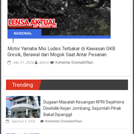
Industri
Garam
Motor Yamaha Mio Ludes Terbakar di Kawasan GKB
Gresik, Berawal dari Mogok Saat Antar Pesanan
pada
Mei 31, 2026
Admin
Komentar Dinonaktifkan
Motor
Yamaha
Mio
Trending
Ludes
Terbakar
di
Kawasan
Dugaan Masalah Keuangan KPRI Sejahtera
GKB
Diselidiki Kejari Jombang, Sejumlah Pihak
Gresik,
Bakal Dipanggil
Berawal
pada
Agustus 6, 2026
Komentar Dinonaktifkan
dari
Dugaan
Mogok
Masalah
Saat