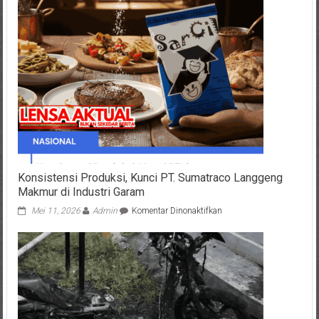
Lihat
Satpam
Perumahan
Madusari
Tengkurap
dan
Terdapat
Muntahan
di
Sebelahnya
Konsistensi Produksi, Kunci PT. Sumatraco Langgeng
Makmur di Industri Garam
pada
Mei 11, 2026
Admin
Komentar Dinonaktifkan
Konsistensi
Produksi,
Kunci
PT.
Sumatraco
Langgeng
Makmur
di