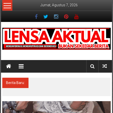
Lompat
Jumat, Agustus 7, 2026
ke
konten
Lensaaktual
Berita Baru:
Program Kampung Nelayan Merah Putih
Masuk Lamongan, Paciran & Brondong Jadi
Pusat Ekonomi Pesisir