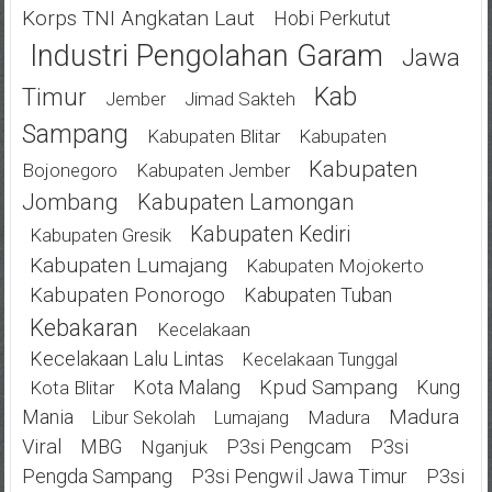
Korps TNI Angkatan Laut
Hobi Perkutut
Industri Pengolahan Garam
Jawa
Kab
Timur
Jimad Sakteh
Jember
Sampang
Kabupaten Blitar
Kabupaten
Kabupaten
Bojonegoro
Kabupaten Jember
Jombang
Kabupaten Lamongan
Kabupaten Kediri
Kabupaten Gresik
Kabupaten Lumajang
Kabupaten Mojokerto
Kabupaten Ponorogo
Kabupaten Tuban
Kebakaran
Kecelakaan
Kecelakaan Lalu Lintas
Kecelakaan Tunggal
Kota Malang
Kpud Sampang
Kung
Kota Blitar
Mania
Madura
Madura
Libur Sekolah
Lumajang
Viral
MBG
P3si Pengcam
P3si
Nganjuk
Pengda Sampang
P3si Pengwil Jawa Timur
P3si