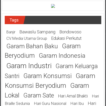
Tags
Bawaslu Sampang
Bondowoso
Banjir
Edukasi Perkutut
CV.Media Utama Group
Garam
Garam Bahan Baku
Beryodium
Garam Indonesia
Garam Industri
Garam Keluarga
Garam
Garam Konsumsi
Santri
Konsumsi Beryodium
Garam
Lokal
Garam Sate
Hari Amal Bhakti
Hari
Hari
Braille Sedunia
Hari Guru Nasional
Hari Ibu