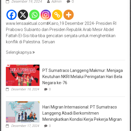
Desember 19, 2024
Admin
0
www.lensaaktual.comǁKairo,19 Desember 2024- Presiden RI
Prabowo Subianto dan Presiden Republik Arab Mesir Abdel
Fattah El-Sisi tiba-tiba gencatan senjata untuk menghentikan
konflik di Palestina. Seruan
Selengkapnya
PT Sumatraco Langgeng Makmur: Menjaga
Keutuhan NKRI Melalui Peringatan Hari Bela
Negara ke-76
Desember 19, 2024
0
Hari Migran Internasional: PT Sumatraco
Langgeng Abadi Berkomitmen
Meningkatkan Kondisi Kerja Pekerja Migran
Desember 17, 2024
0