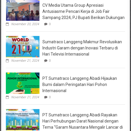
Keuangan
Antar
CV Media Utama Group Apresiasi
KPRI
Pesanan
Sejahtera
Antusiasme Pencari Kerja di Job Fair
Diselidiki
Sampang 2024, PJ Bupati Berikan Dukungan
Kejari
Jombang,
November 20, 2024
0
Sejumlah
Pihak
Bakal
Sumatraco Langgeng Makmur Revolusikan
Dipanggil
Industri Garam dengan Inovasi Terbaru di
Hari Televisi Internasional
November 21, 2024
0
PT Sumatraco Langgeng Abadi Hijaukan
Bumi dalam Peringatan Hari Pohon
Internasional
November 21, 2024
0
PT Sumatraco Langgeng Abadi Rayakan
Hari Perhubungan Darat Nasional dengan
Tema “Garam Nusantara Mengalir Lancar di