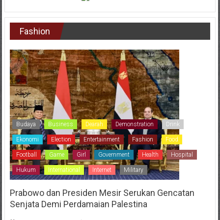
Fashion
Budaya
Business
Dearah
Demonstration
Drink
Ekonomi
Election
Entertainment
Fashion
Food
Football
Game
Girl
Government
Health
Hospital
Hukum
International
Internet
Military
Prabowo dan Presiden Mesir Serukan Gencatan
Senjata Demi Perdamaian Palestina