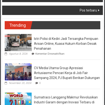
pos
Pos terbaru
Trending
Istri Polisi di Kediri Jadi Tersangka Penipuan
Arisan Online, Kuasa Hukum Korban Desak
Penahanan
pada
Agustus 8, 2026
Komentar Dinonaktifkan
Istri
Polisi
di
CV Media Utama Group Apresiasi
Kediri
Jadi
Antusiasme Pencari Kerja di Job Fair
Tersangka
Sampang 2024, PJ Bupati Berikan Dukungan
Penipuan
Arisan
November 20, 2024
0
Online,
Kuasa
Hukum
Sumatraco Langgeng Makmur Revolusikan
Korban
Desak
Industri Garam dengan Inovasi Terbaru di