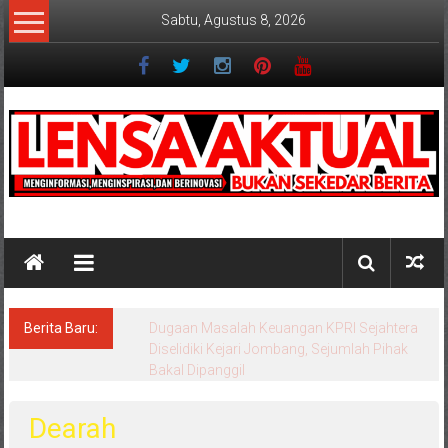
Lompat
Sabtu, Agustus 8, 2026
ke
konten
Lensaaktual
Berita Baru:
Dugaan Masalah Keuangan KPRI Sejahtera
Diselidiki Kejari Jombang, Sejumlah Pihak
Bakal Dipanggil
Dearah