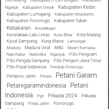
Kabupaten
Kabupaten Kediri
Kabupaten Gresik
Nganjuk
Kabupaten Lumajang
Kabupaten Mojokerto
Kabupaten Ponorogo
Kabupaten Tuban
Kebakaran
Kecelakaan
Kecelakaan Lalu Lintas
Kota Malang
Kota Blitar
Kpud Sampang
Kung Mania
Lamongan
Madura Viral
MBG
Madura
Musim Kemarau
P3si Pengcam
Nganjuk
Napi Kabur
Narkotika
P3si Pengda Sampang
P3si Pengwil Jawa Timur
P3si Pusat Indonesia
Pemkab Ponorogo
Petani Garam
Pemprov Jatim
Petani
Petani
Petanigaramindonesia
Indonesia
Pilkada 2024
Pilkada
Pgri
Ponorogo
Sampang
Polda Jatim