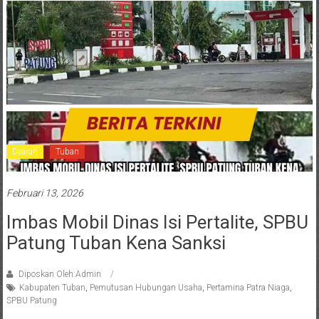
Dearah
Tuban
Februari 13, 2026
Imbas Mobil Dinas Isi Pertalite, SPBU
Patung Tuban Kena Sanksi
Diposkan Oleh:Admin
Kabupaten Tuban
,
Pemutusan Hubungan Usaha
,
Pertamina Patra Niaga
,
SPBU Patung