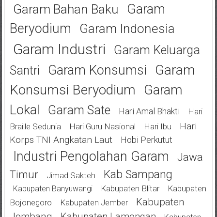
Garam
Garam Bahan Baku
Beryodium
Garam Indonesia
Garam Industri
Garam Keluarga
Garam
Garam Konsumsi
Santri
Konsumsi Beryodium
Garam
Lokal
Garam Sate
Hari Amal Bhakti
Hari
Hari
Braille Sedunia
Hari Guru Nasional
Hari Ibu
Korps TNI Angkatan Laut
Hobi Perkutut
Industri Pengolahan Garam
Jawa
Kab Sampang
Timur
Jimad Sakteh
Kabupaten Blitar
Kabupaten
Kabupaten Banyuwangi
Kabupaten
Bojonegoro
Kabupaten Jember
Jombang
Kabupaten Lamongan