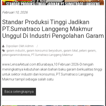
Februari 10, 2026
Standar Produksi Tinggi Jadikan
PT.Sumatraco Langgeng Makmur
Unggul Di Industri Pengolahan Garam
Diposkan Oleh:Admin
garam industri
,
garam konsumsi beryodium
,
garam lokal
,
petani garam
,
petanigaramindonesia
,
PT.Sumatraco Langgeng Makmur
www.LensaAktual.com.ǁSurabaya,10 Februari 2026-Di tengah
meningkatnya kebutuhan akan bahan baku garam berkualitas tinggi
untuk sektor industri dan konsumsi, PT.Sumatraco Langgeng
Makmur tampil sebagai salah satu
Baca selengkapnya