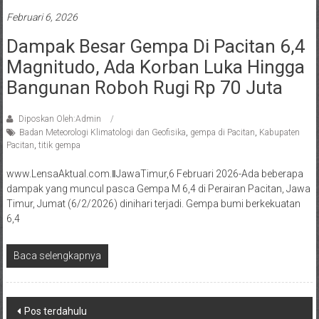
Februari 6, 2026
Dampak Besar Gempa Di Pacitan 6,4
Magnitudo, Ada Korban Luka Hingga
Bangunan Roboh Rugi Rp 70 Juta
Diposkan Oleh:Admin
Badan Meteorologi Klimatologi dan Geofisika
,
gempa di Pacitan
,
Kabupaten
Pacitan
,
titik gempa
www.LensaAktual.com.ǁJawaTimur,6 Februari 2026-Ada beberapa
dampak yang muncul pasca Gempa M 6,4 di Perairan Pacitan, Jawa
Timur, Jumat (6/2/2026) dinihari terjadi. Gempa bumi berkekuatan
6,4
Baca selengkapnya
Navigasi
Pos terdahulu