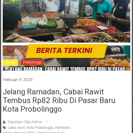
Dearah
Probolinggo
Februari 9, 2026
Jelang Ramadan, Cabai Rawit
Tembus Rp82 Ribu Di Pasar Baru
Kota Probolinggo
Diposkan Oleh:Admin
cabai rawit
,
Kota Probolinggo
,
Ramadan
,
Satgas Pangan Polres Probolinggo Kota