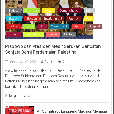
Budaya
Business
Dearah
Demonstration
Drink
Ekonomi
Election
Entertainment
Fashion
Food
Football
Game
Girl
Government
Health
Hospital
Hukum
International
Internet
Military
Prabowo dan Presiden Mesir Serukan Gencatan
Senjata Demi Perdamaian Palestina
Desember 19, 2024
Admin
0
www.lensaaktual.comǁKairo,19 Desember 2024- Presiden RI
Prabowo Subianto dan Presiden Republik Arab Mesir Abdel
Fattah El-Sisi tiba-tiba gencatan senjata untuk menghentikan
konflik di Palestina. Seruan
Selengkapnya
PT Sumatraco Langgeng Makmur: Menjaga