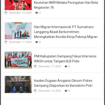
Keutuhan NKRI Melalui Peringatan Hari Bela
Negara ke-76
Desember 19, 2024
0
Hari Migran Internasional: PT Sumatraco
Langgeng Abadi Berkomitmen
Meningkatkan Kondisi Kerja Pekerja Migran
Desember 17, 2024
0
PMI Kabupaten Sampang Fokus Intervensi
WASH untuk Tangani KLB Polio
Desember 17, 2024
0
Insiden Dugaan Arogansi Oknum Polres
Sampang Dilaporkan ke Bareskrim Polri
Desember 15, 2024
0