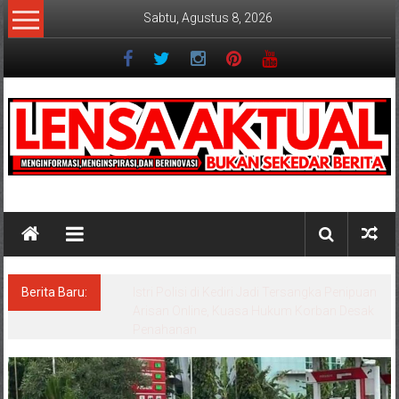
Lompat
Sabtu, Agustus 8, 2026
ke
konten
Lensaaktual
Berita Baru:
Dugaan Masalah Keuangan KPRI Sejahtera
Diselidiki Kejari Jombang, Sejumlah Pihak
Bakal Dipanggil