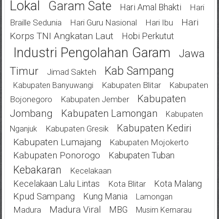
Lokal
Garam Sate
Hari Amal Bhakti
Hari
Hari
Braille Sedunia
Hari Guru Nasional
Hari Ibu
Korps TNI Angkatan Laut
Hobi Perkutut
Industri Pengolahan Garam
Jawa
Kab Sampang
Timur
Jimad Sakteh
Kabupaten Blitar
Kabupaten
Kabupaten Banyuwangi
Kabupaten
Bojonegoro
Kabupaten Jember
Jombang
Kabupaten Lamongan
Kabupaten
Kabupaten Kediri
Kabupaten Gresik
Nganjuk
Kabupaten Lumajang
Kabupaten Mojokerto
Kabupaten Ponorogo
Kabupaten Tuban
Kebakaran
Kecelakaan
Kecelakaan Lalu Lintas
Kota Malang
Kota Blitar
Kpud Sampang
Kung Mania
Lamongan
Madura Viral
MBG
Madura
Musim Kemarau