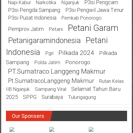
P3si Pengcam
Nganjuk
Napi Kabur
Narkotika
P3si Pengda Sampang
P3si Pengwil Jawa Timur
P3si Pusat Indonesia
Pemkab Ponorogo
Petani Garam
Pemprov Jatim
Petani
Petani
Petanigaramindonesia
Indonesia
Pilkada 2024
Pilkada
Pgri
Ponorogo
Sampang
Polda Jatim
PT.Sumatraco Langgeng Makmur
Pt.SumatracoLanggeng Makmur
Rutan Kelas
Selamat Tahun Baru
Sampang Viral
IIB Nganjuk
2025
SPPG
Surabaya
Tulungagung
Our Sponsers