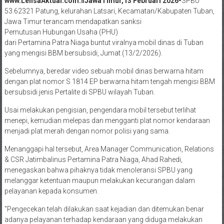
www.LensaAktual.com.ǁJawaTimur,13 Februari 2026-
SPBU
53.62321 Patung, kelurahan Latsari, Kecamatan/Kabupaten Tuban,
Jawa Timur terancam mendapatkan sanksi
Pemutusan Hubungan Usaha (PHU)
dari Pertamina Patra Niaga buntut viralnya mobil dinas di Tuban
yang mengisi BBM bersubsidi, Jumat (13/2/2026).
Sebelumnya, beredar video sebuah mobil dinas berwarna hitam
dengan plat nomor S 1814 EP berwarna hitam tengah mengisi BBM
bersubsidi jenis Pertalite di SPBU wilayah Tuban.
Usai melakukan pengisian, pengendara mobil tersebut terlihat
menepi, kemudian melepas dan mengganti plat nomor kendaraan
menjadi plat merah dengan nomor polisi yang sama.
Menanggapi hal tersebut, Area Manager Communication, Relations
& CSR Jatimbalinus Pertamina Patra Niaga, Ahad Rahedi,
menegaskan bahwa pihaknya tidak menoleransi SPBU yang
melanggar ketentuan maupun melakukan kecurangan dalam
pelayanan kepada konsumen.
“Pengecekan telah dilakukan saat kejadian dan ditemukan benar
adanya pelayanan terhadap kendaraan yang diduga melakukan