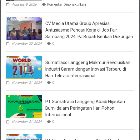
pada
Agustus 8, 2026
Komentar Dinonaktifkan
Istri
Polisi
di
CV Media Utama Group Apresiasi
Kediri
Jadi
Antusiasme Pencari Kerja di Job Fair
Tersangka
Sampang 2024, PJ Bupati Berikan Dukungan
Penipuan
Arisan
November 20, 2024
0
Online,
Kuasa
Hukum
Sumatraco Langgeng Makmur Revolusikan
Korban
Desak
Industri Garam dengan Inovasi Terbaru di
Penahanan
Hari Televisi Internasional
November 21, 2024
0
PT Sumatraco Langgeng Abadi Hijaukan
Bumi dalam Peringatan Hari Pohon
Internasional
November 21, 2024
0