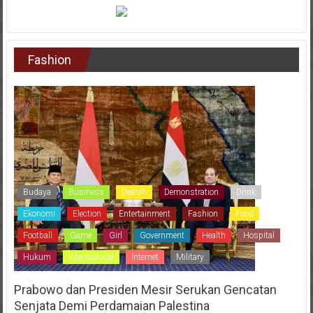
Fashion
Budaya
Business
Dearah
Demonstration
Drink
Ekonomi
Election
Entertainment
Fashion
Food
Football
Game
Girl
Government
Health
Hospital
Hukum
International
Internet
Military
Prabowo dan Presiden Mesir Serukan Gencatan
Senjata Demi Perdamaian Palestina