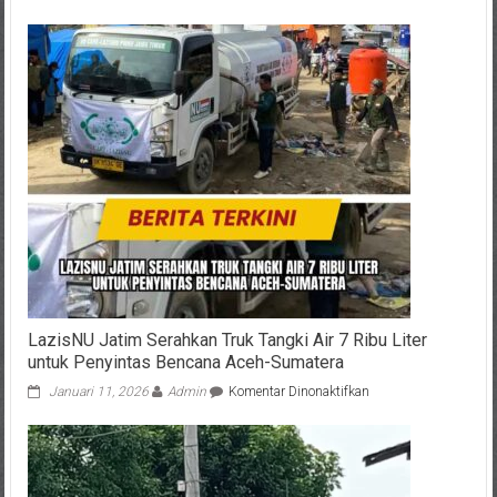
Cumi
Hitam
Favorit
Farhan,
Kisah
Ayah
Santri
Ponpes
Al
Khoziny
yang
Masih
Menunggu
Kepastian
LazisNU Jatim Serahkan Truk Tangki Air 7 Ribu Liter
untuk Penyintas Bencana Aceh-Sumatera
pada
Januari 11, 2026
Admin
Komentar Dinonaktifkan
LazisNU
Jatim
Serahkan
Truk
Tangki