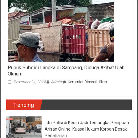
Air
7
Ribu
Liter
untuk
Penyintas
Bencana
Aceh-
Sumatera
Pupuk Subsidi Langka di Sampang, Diduga Akibat Ulah
Oknum
pada
Desember 21, 2024
Admin
Komentar Dinonaktifkan
Pupuk
Subsidi
Langka
Trending
di
Sampang,
Diduga
Akibat
Istri Polisi di Kediri Jadi Tersangka Penipuan
Ulah
Arisan Online, Kuasa Hukum Korban Desak
Oknum
Penahanan