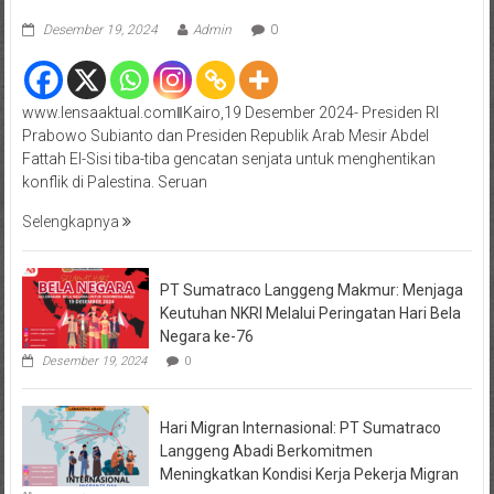
Desember 19, 2024
Admin
0
www.lensaaktual.comǁKairo,19 Desember 2024- Presiden RI
Prabowo Subianto dan Presiden Republik Arab Mesir Abdel
Fattah El-Sisi tiba-tiba gencatan senjata untuk menghentikan
konflik di Palestina. Seruan
Selengkapnya
PT Sumatraco Langgeng Makmur: Menjaga
Keutuhan NKRI Melalui Peringatan Hari Bela
Negara ke-76
Desember 19, 2024
0
Hari Migran Internasional: PT Sumatraco
Langgeng Abadi Berkomitmen
Meningkatkan Kondisi Kerja Pekerja Migran