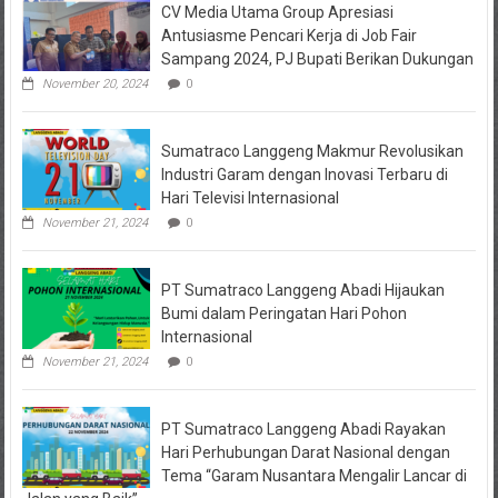
CV Media Utama Group Apresiasi
KPRI
Sejahtera
Antusiasme Pencari Kerja di Job Fair
Diselidiki
Sampang 2024, PJ Bupati Berikan Dukungan
Kejari
Jombang,
November 20, 2024
0
Sejumlah
Pihak
Bakal
Sumatraco Langgeng Makmur Revolusikan
Dipanggil
Industri Garam dengan Inovasi Terbaru di
Hari Televisi Internasional
November 21, 2024
0
PT Sumatraco Langgeng Abadi Hijaukan
Bumi dalam Peringatan Hari Pohon
Internasional
November 21, 2024
0
PT Sumatraco Langgeng Abadi Rayakan
Hari Perhubungan Darat Nasional dengan
Tema “Garam Nusantara Mengalir Lancar di