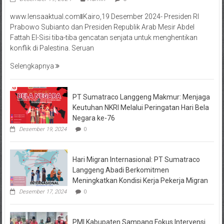
www.lensaaktual.comǁKairo,19 Desember 2024- Presiden RI
Prabowo Subianto dan Presiden Republik Arab Mesir Abdel
Fattah El-Sisi tiba-tiba gencatan senjata untuk menghentikan
konflik di Palestina. Seruan
Selengkapnya
PT Sumatraco Langgeng Makmur: Menjaga
Keutuhan NKRI Melalui Peringatan Hari Bela
Negara ke-76
Desember 19, 2024
0
Hari Migran Internasional: PT Sumatraco
Langgeng Abadi Berkomitmen
Meningkatkan Kondisi Kerja Pekerja Migran
Desember 17, 2024
0
PMI Kabupaten Sampang Fokus Intervensi