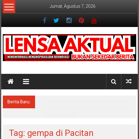
Lompat
Jumat, Agustus 7, 2026
ke
konten
Lensaaktual
Berita Baru:
Program Kampung Nelayan Merah Putih
Masuk Lamongan, Paciran & Brondong Jadi
Pusat Ekonomi Pesisir
Tag: gempa di Pacitan