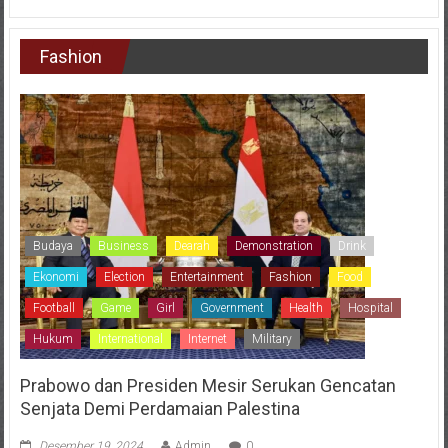
Fashion
Budaya
Business
Dearah
Demonstration
Drink
Ekonomi
Election
Entertainment
Fashion
Food
Football
Game
Girl
Government
Health
Hospital
Hukum
International
Internet
Military
Prabowo dan Presiden Mesir Serukan Gencatan
Senjata Demi Perdamaian Palestina
Desember 19, 2024
Admin
0