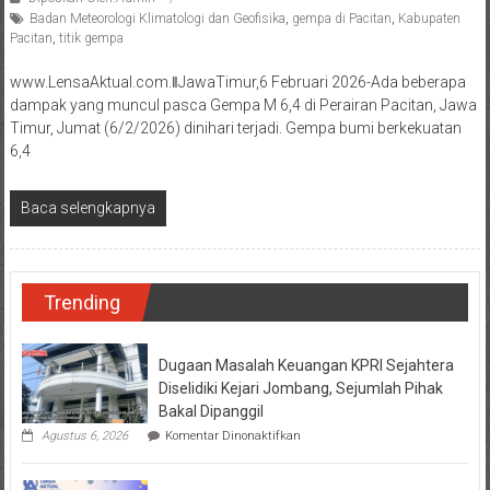
Badan Meteorologi Klimatologi dan Geofisika
,
gempa di Pacitan
,
Kabupaten
Pacitan
,
titik gempa
www.LensaAktual.com.ǁJawaTimur,6 Februari 2026-Ada beberapa
dampak yang muncul pasca Gempa M 6,4 di Perairan Pacitan, Jawa
Timur, Jumat (6/2/2026) dinihari terjadi. Gempa bumi berkekuatan
6,4
Baca selengkapnya
Trending
Dugaan Masalah Keuangan KPRI Sejahtera
Diselidiki Kejari Jombang, Sejumlah Pihak
Bakal Dipanggil
pada
Agustus 6, 2026
Komentar Dinonaktifkan
Dugaan
Masalah
Keuangan