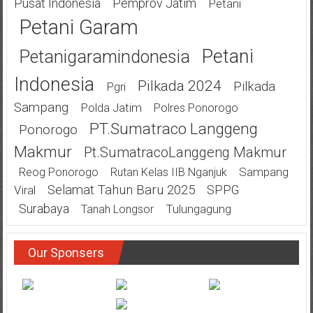
Pusat Indonesia
Pemprov Jatim
Petani
Petani Garam
Petani
Petanigaramindonesia
Indonesia
Pilkada 2024
Pilkada
Pgri
Sampang
Polda Jatim
Polres Ponorogo
PT.Sumatraco Langgeng
Ponorogo
Makmur
Pt.SumatracoLanggeng Makmur
Sampang
Reog Ponorogo
Rutan Kelas IIB Nganjuk
Selamat Tahun Baru 2025
SPPG
Viral
Surabaya
Tulungagung
Tanah Longsor
Our Sponsers