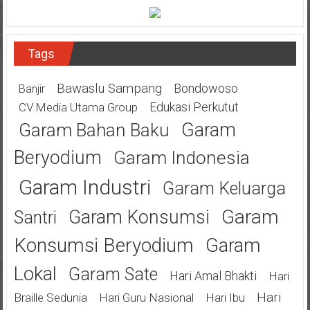
Tags
Bawaslu Sampang
Bondowoso
Banjir
Edukasi Perkutut
CV.Media Utama Group
Garam
Garam Bahan Baku
Beryodium
Garam Indonesia
Garam Industri
Garam Keluarga
Garam
Garam Konsumsi
Santri
Konsumsi Beryodium
Garam
Lokal
Garam Sate
Hari Amal Bhakti
Hari
Hari
Braille Sedunia
Hari Guru Nasional
Hari Ibu