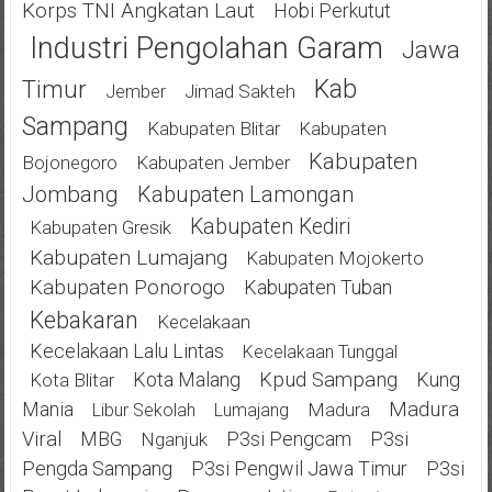
Korps TNI Angkatan Laut
Hobi Perkutut
Industri Pengolahan Garam
Jawa
Kab
Timur
Jimad Sakteh
Jember
Sampang
Kabupaten Blitar
Kabupaten
Kabupaten
Bojonegoro
Kabupaten Jember
Jombang
Kabupaten Lamongan
Kabupaten Kediri
Kabupaten Gresik
Kabupaten Lumajang
Kabupaten Mojokerto
Kabupaten Ponorogo
Kabupaten Tuban
Kebakaran
Kecelakaan
Kecelakaan Lalu Lintas
Kecelakaan Tunggal
Kota Malang
Kpud Sampang
Kung
Kota Blitar
Mania
Madura
Madura
Libur Sekolah
Lumajang
Viral
MBG
P3si Pengcam
P3si
Nganjuk
Pengda Sampang
P3si Pengwil Jawa Timur
P3si