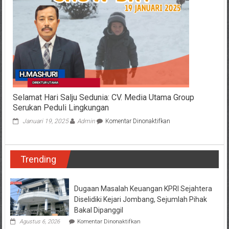
2025,
Ajang
Prestasi
dan
Penunjang
Pariwisata
Selamat Hari Salju Sedunia: CV. Media Utama Group
Serukan Peduli Lingkungan
pada
Januari 19, 2025
Admin
Komentar Dinonaktifkan
Selamat
Hari
Salju
Trending
Sedunia:
CV.
Media
Utama
Dugaan Masalah Keuangan KPRI Sejahtera
Group
Diselidiki Kejari Jombang, Sejumlah Pihak
Serukan
Bakal Dipanggil
Peduli
pada
Agustus 6, 2026
Komentar Dinonaktifkan
Lingkungan
Dugaan