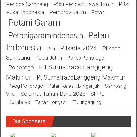
Pengda Sampang
P3si Pengwil Jawa Timur
P3si
Pusat Indonesia
Pemprov Jatim
Petani
Petani Garam
Petani
Petanigaramindonesia
Indonesia
Pilkada 2024
Pilkada
Pgri
Sampang
Polda Jatim
Polres Ponorogo
PT.Sumatraco Langgeng
Ponorogo
Makmur
Pt.SumatracoLanggeng Makmur
Sampang
Reog Ponorogo
Rutan Kelas IIB Nganjuk
Selamat Tahun Baru 2025
SPPG
Viral
Surabaya
Tulungagung
Tanah Longsor
Our Sponsers