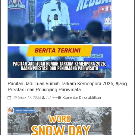
PT
Sumatraco
Langgeng
Abadi
Gelar
Workshop
Khusus
dalam
Rangka
Hari
Ibu
Pacitan Jadi Tuan Rumah Tarkam Kemenpora 2025, Ajang
Prestasi dan Penunjang Pariwisata
pada
Oktober 17, 2025
Admin
Komentar Dinonaktifkan
Pacitan
Jadi
Tuan
Rumah
Tarkam
Kemenpora