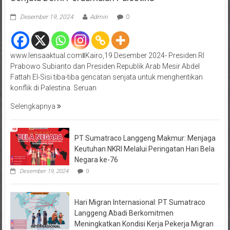
Desember 19, 2024
Admin
0
www.lensaaktual.comǁKairo,19 Desember 2024- Presiden RI
Prabowo Subianto dan Presiden Republik Arab Mesir Abdel
Fattah El-Sisi tiba-tiba gencatan senjata untuk menghentikan
konflik di Palestina. Seruan
Selengkapnya
PT Sumatraco Langgeng Makmur: Menjaga
Keutuhan NKRI Melalui Peringatan Hari Bela
Negara ke-76
Desember 19, 2024
0
Hari Migran Internasional: PT Sumatraco
Langgeng Abadi Berkomitmen
Meningkatkan Kondisi Kerja Pekerja Migran