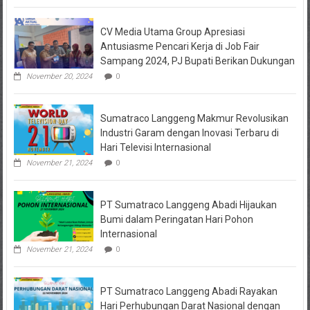
Masalah
Keuangan
CV Media Utama Group Apresiasi
KPRI
Sejahtera
Antusiasme Pencari Kerja di Job Fair
Diselidiki
Sampang 2024, PJ Bupati Berikan Dukungan
Kejari
Jombang,
November 20, 2024
0
Sejumlah
Pihak
Bakal
Sumatraco Langgeng Makmur Revolusikan
Dipanggil
Industri Garam dengan Inovasi Terbaru di
Hari Televisi Internasional
November 21, 2024
0
PT Sumatraco Langgeng Abadi Hijaukan
Bumi dalam Peringatan Hari Pohon
Internasional
November 21, 2024
0
PT Sumatraco Langgeng Abadi Rayakan
Hari Perhubungan Darat Nasional dengan