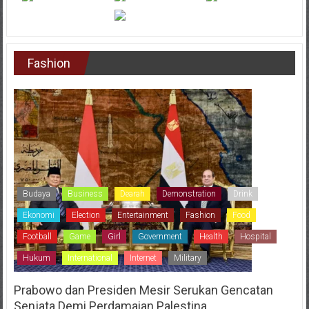
Fashion
Budaya
Business
Dearah
Demonstration
Drink
Ekonomi
Election
Entertainment
Fashion
Food
Football
Game
Girl
Government
Health
Hospital
Hukum
International
Internet
Military
Prabowo dan Presiden Mesir Serukan Gencatan
Senjata Demi Perdamaian Palestina