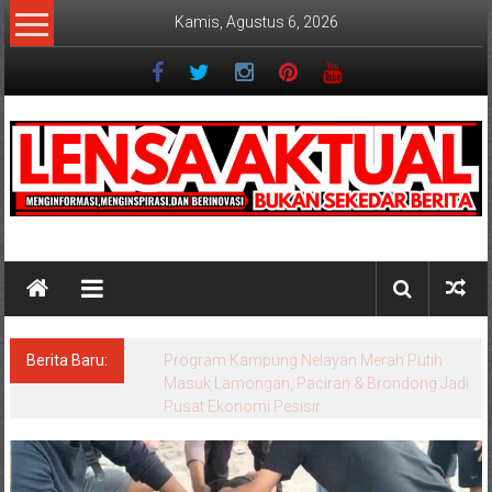
Lompat
Kamis, Agustus 6, 2026
ke
konten
Lensaaktual
Berita Baru:
Program Kampung Nelayan Merah Putih
Masuk Lamongan, Paciran & Brondong Jadi
Pusat Ekonomi Pesisir