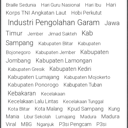
Hari
Braille Sedunia
Hari Guru Nasional
Hari Ibu
Korps TNI Angkatan Laut
Hobi Perkutut
Industri Pengolahan Garam
Jawa
Kab
Timur
Jimad Sakteh
Jember
Sampang
Kabupaten Blitar
Kabupaten
Kabupaten
Bojonegoro
Kabupaten Jember
Jombang
Kabupaten Lamongan
Kabupaten Kediri
Kabupaten Gresik
Kabupaten Lumajang
Kabupaten Mojokerto
Kabupaten Ponorogo
Kabupaten Tuban
Kebakaran
Kecelakaan
Kecelakaan Lalu Lintas
Kecelakaan Tunggal
Kota Malang
Kpud Sampang
Kung
Kota Blitar
Mania
Madura
Madura
Libur Sekolah
Lumajang
Viral
MBG
P3si Pengcam
P3si
Nganjuk