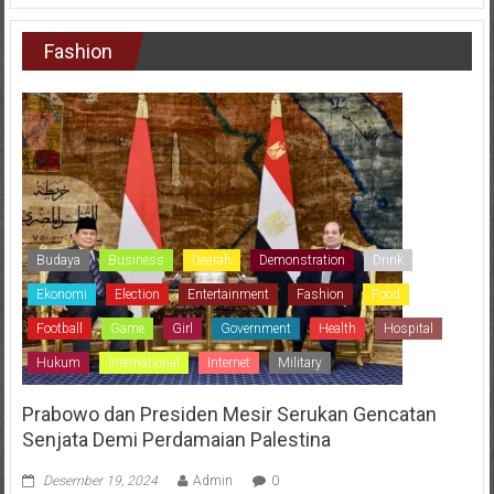
Fashion
Budaya
Business
Dearah
Demonstration
Drink
Ekonomi
Election
Entertainment
Fashion
Food
Football
Game
Girl
Government
Health
Hospital
Hukum
International
Internet
Military
Prabowo dan Presiden Mesir Serukan Gencatan
Senjata Demi Perdamaian Palestina
Desember 19, 2024
Admin
0