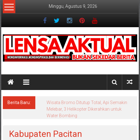
Lompat
Minggu, Agustus 9, 2026
ke
konten
Lensaaktual
Berita Baru:
Wisata Bromo Ditutup Total, Api Semakin
Melebar, 3 Helikopter Dikerahkan untuk
Water Bombing
Kabupaten Pacitan