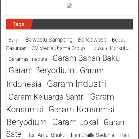
Tags
Bawaslu Sampang
Bondowoso
Banjir
Bupati
Edukasi Perkutut
CV.Media Utama Group
Pasuruan
Garam Bahan Baku
Garamaslimadura
Garam Beryodium
Garam
Garam Industri
Indonesia
Garam
Garam Keluarga Santri
Garam Konsumsi
Konsumsi
Beryodium
Garam Lokal
Garam
Sate
Hari Amal Bhakti
Hari Braille Sedunia
Hari