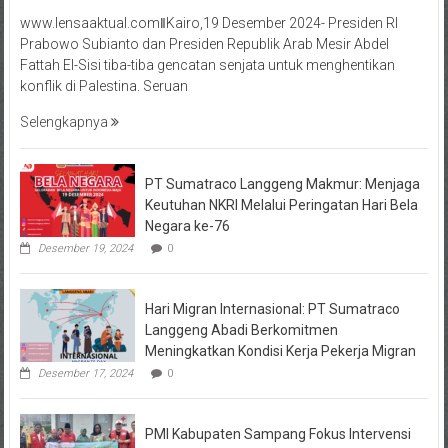
www.lensaaktual.comǁKairo,19 Desember 2024- Presiden RI
Prabowo Subianto dan Presiden Republik Arab Mesir Abdel
Fattah El-Sisi tiba-tiba gencatan senjata untuk menghentikan
konflik di Palestina. Seruan
Selengkapnya
PT Sumatraco Langgeng Makmur: Menjaga
Keutuhan NKRI Melalui Peringatan Hari Bela
Negara ke-76
Desember 19, 2024
0
Hari Migran Internasional: PT Sumatraco
Langgeng Abadi Berkomitmen
Meningkatkan Kondisi Kerja Pekerja Migran
Desember 17, 2024
0
PMI Kabupaten Sampang Fokus Intervensi