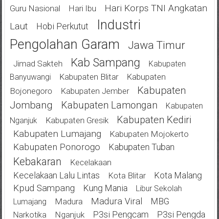
Hari Korps TNI Angkatan
Guru Nasional
Hari Ibu
Industri
Laut
Hobi Perkutut
Pengolahan Garam
Jawa Timur
Kab Sampang
Jimad Sakteh
Kabupaten
Kabupaten Blitar
Kabupaten
Banyuwangi
Kabupaten
Bojonegoro
Kabupaten Jember
Jombang
Kabupaten Lamongan
Kabupaten
Kabupaten Kediri
Kabupaten Gresik
Nganjuk
Kabupaten Lumajang
Kabupaten Mojokerto
Kabupaten Ponorogo
Kabupaten Tuban
Kebakaran
Kecelakaan
Kecelakaan Lalu Lintas
Kota Malang
Kota Blitar
Kpud Sampang
Kung Mania
Libur Sekolah
Madura Viral
MBG
Madura
Lumajang
P3si Pengcam
P3si Pengda
Nganjuk
Narkotika