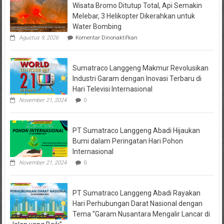
Wisata Bromo Ditutup Total, Api Semakin
Melebar, 3 Helikopter Dikerahkan untuk
Water Bombing
pada
Agustus 9, 2026
Komentar Dinonaktifkan
Wisata
Bromo
Ditutup
Sumatraco Langgeng Makmur Revolusikan
Total,
Api
Industri Garam dengan Inovasi Terbaru di
Semakin
Hari Televisi Internasional
Melebar,
3
November 21, 2024
0
Helikopter
Dikerahkan
untuk
PT Sumatraco Langgeng Abadi Hijaukan
Water
Bombing
Bumi dalam Peringatan Hari Pohon
Internasional
November 21, 2024
0
PT Sumatraco Langgeng Abadi Rayakan
Hari Perhubungan Darat Nasional dengan
Tema “Garam Nusantara Mengalir Lancar di