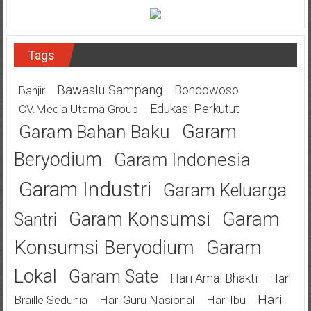
Tags
Bawaslu Sampang
Bondowoso
Banjir
Edukasi Perkutut
CV.Media Utama Group
Garam
Garam Bahan Baku
Beryodium
Garam Indonesia
Garam Industri
Garam Keluarga
Garam
Garam Konsumsi
Santri
Konsumsi Beryodium
Garam
Lokal
Garam Sate
Hari Amal Bhakti
Hari
Hari
Braille Sedunia
Hari Guru Nasional
Hari Ibu