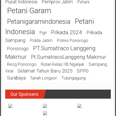
Pusat Indonesia
Pemprov Jatim
Petani
Petani Garam
Petani
Petanigaramindonesia
Indonesia
Pilkada 2024
Pilkada
Pgri
Sampang
Polda Jatim
Polres Ponorogo
PT.Sumatraco Langgeng
Ponorogo
Makmur
Pt.SumatracoLanggeng Makmur
Sampang
Reog Ponorogo
Rutan Kelas IIB Nganjuk
Selamat Tahun Baru 2025
SPPG
Viral
Surabaya
Tulungagung
Tanah Longsor
Our Sponsers