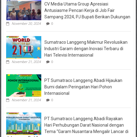
CV Media Utama Group Apresiasi
KPRI
Sejahtera
Antusiasme Pencari Kerja di Job Fair
Diselidiki
Sampang 2024, PJ Bupati Berikan Dukungan
Kejari
Jombang,
November 20, 2024
0
Sejumlah
Pihak
Bakal
Sumatraco Langgeng Makmur Revolusikan
Dipanggil
Industri Garam dengan Inovasi Terbaru di
Hari Televisi Internasional
November 21, 2024
0
PT Sumatraco Langgeng Abadi Hijaukan
Bumi dalam Peringatan Hari Pohon
Internasional
November 21, 2024
0
PT Sumatraco Langgeng Abadi Rayakan
Hari Perhubungan Darat Nasional dengan
Tema “Garam Nusantara Mengalir Lancar di