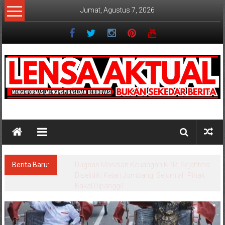
Lompat
Jumat, Agustus 7, 2026
ke
konten
Lensaaktual
Berita Baru:
Program Kampung Nelayan Merah Putih
Masuk Lamongan, Paciran & Brondong Jadi
Pusat Ekonomi Pesisir