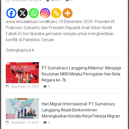
Desember 19, 2024
Admin
0
www.lensaaktual.comǁKairo,19 Desember 2024- Presiden RI
Prabowo Subianto dan Presiden Republik Arab Mesir Abdel
Fattah El-Sisi tiba-tiba gencatan senjata untuk menghentikan
konflik di Palestina. Seruan
Selengkapnya
PT Sumatraco Langgeng Makmur: Menjaga
Keutuhan NKRI Melalui Peringatan Hari Bela
Negara ke-76
Desember 19, 2024
0
Hari Migran Internasional: PT Sumatraco
Langgeng Abadi Berkomitmen
Meningkatkan Kondisi Kerja Pekerja Migran
Desember 17, 2024
0