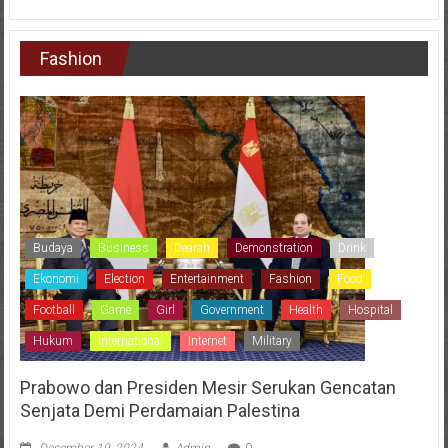
Fashion
Budaya
Business
Dearah
Demonstration
Drink
Ekonomi
Election
Entertainment
Fashion
Food
Football
Game
Girl
Government
Health
Hospital
Hukum
International
Internet
Military
Prabowo dan Presiden Mesir Serukan Gencatan
Senjata Demi Perdamaian Palestina