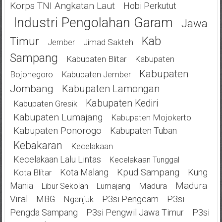
Korps TNI Angkatan Laut
Hobi Perkutut
Industri Pengolahan Garam
Jawa
Kab
Timur
Jimad Sakteh
Jember
Sampang
Kabupaten Blitar
Kabupaten
Kabupaten
Bojonegoro
Kabupaten Jember
Jombang
Kabupaten Lamongan
Kabupaten Kediri
Kabupaten Gresik
Kabupaten Lumajang
Kabupaten Mojokerto
Kabupaten Ponorogo
Kabupaten Tuban
Kebakaran
Kecelakaan
Kecelakaan Lalu Lintas
Kecelakaan Tunggal
Kota Malang
Kpud Sampang
Kung
Kota Blitar
Mania
Madura
Madura
Libur Sekolah
Lumajang
Viral
MBG
P3si Pengcam
P3si
Nganjuk
Pengda Sampang
P3si Pengwil Jawa Timur
P3si