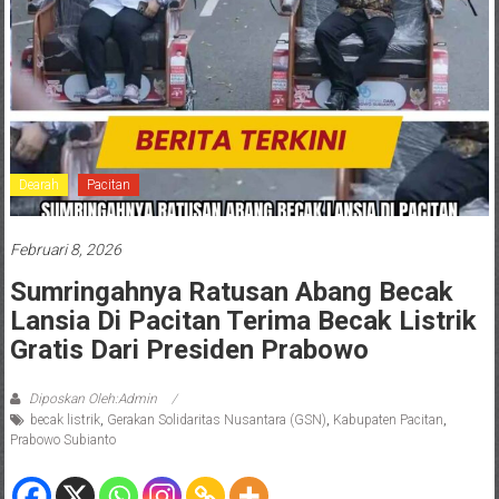
Dearah
Pacitan
Februari 8, 2026
Sumringahnya Ratusan Abang Becak
Lansia Di Pacitan Terima Becak Listrik
Gratis Dari Presiden Prabowo
Diposkan Oleh:Admin
becak listrik
,
Gerakan Solidaritas Nusantara (GSN)
,
Kabupaten Pacitan
,
Prabowo Subianto