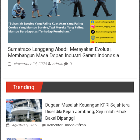
Mendorong
Pertumbuhan
Pasar
Burung
Perkutut
Berkualitas
Sumatraco Langgeng Abadi: Merayakan Evolusi,
Membangun Masa Depan Industri Garam Indonesia
November 24, 2024
Admin
0
Trending
Dugaan Masalah Keuangan KPRI Sejahtera
Diselidiki Kejari Jombang, Sejumlah Pihak
Bakal Dipanggil
pada
Agustus 6, 2026
Komentar Dinonaktifkan
Dugaan
Masalah
Keuangan