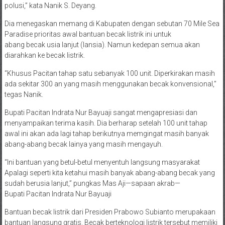
polusi,” kata Nanik S. Deyang.
Dia menegaskan memang di Kabupaten dengan sebutan 70 Mile Sea
Paradise prioritas awal bantuan becak listrik ini untuk
abang becak usia lanjut (lansia). Namun kedepan semua akan
diarahkan ke becak listrik.
“Khusus Pacitan tahap satu sebanyak 100 unit. Diperkirakan masih
ada sekitar 300 an yang masih menggunakan becak konvensional,”
tegas Nanik.
Bupati Pacitan Indrata Nur Bayuaji sangat mengapresiasi dan
menyampaikan terima kasih. Dia berharap setelah 100 unit tahap
awal ini akan ada lagi tahap berikutnya memgingat masih banyak
abang-abang becak lainya yang masih mengayuh.
“Ini bantuan yang betul-betul menyentuh langsung masyarakat
Apalagi seperti kita ketahui masih banyak abang-abang becak yang
sudah berusia lanjut,” pungkas Mas Aji—sapaan akrab—
Bupati Pacitan Indrata Nur Bayuaji
Bantuan becak listrik dari Presiden Prabowo Subianto merupakaan
bantuan langsung gratis. Becak berteknologi listrik tersebut memiliki