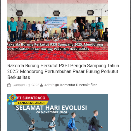
Ponorogo
Berjalan
Aman,
Satlantas
Lanjutkan
Sosialisasi
Keselamatan
Rakerda Burung Perkutut P3SI Pengda Sampang Tahun
2025: Mendorong Pertumbuhan Pasar Burung Perkutut
Berkualitas
pada
Januari 10, 2025
Admin
Komentar Dinonaktifkan
Rakerda
Burung
Perkutut
P3SI
Pengda
Sampang
Tahun
2025: