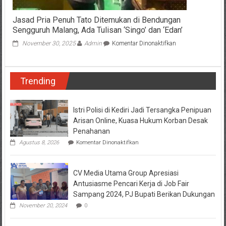
Jasad Pria Penuh Tato Ditemukan di Bendungan
Sengguruh Malang, Ada Tulisan ‘Singo’ dan ‘Edan’
pada
November 30, 2025
Admin
Komentar Dinonaktifkan
Jasad
Pria
Penuh
Trending
Tato
Ditemukan
di
Bendungan
Istri Polisi di Kediri Jadi Tersangka Penipuan
Sengguruh
Arisan Online, Kuasa Hukum Korban Desak
Malang,
Penahanan
Ada
pada
Agustus 8, 2026
Komentar Dinonaktifkan
Tulisan
Istri
‘Singo’
Polisi
dan
di
‘Edan’
CV Media Utama Group Apresiasi
Kediri
Jadi
Antusiasme Pencari Kerja di Job Fair
Tersangka
Sampang 2024, PJ Bupati Berikan Dukungan
Penipuan
Arisan
November 20, 2024
0
Online,
Kuasa