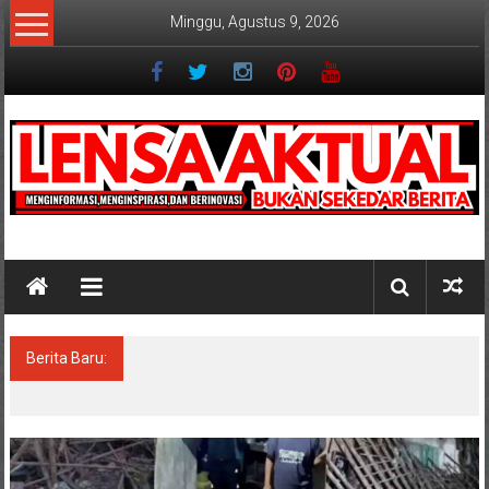
Lompat
Minggu, Agustus 9, 2026
ke
konten
Lensaaktual
Berita Baru:
Dugaan Masalah Keuangan KPRI Sejahtera
Diselidiki Kejari Jombang, Sejumlah Pihak
Bakal Dipanggil