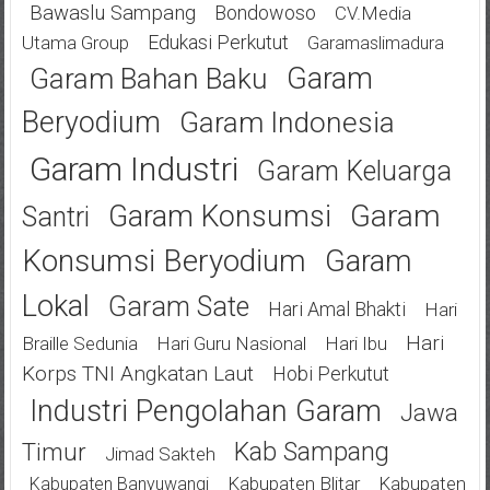
Bawaslu Sampang
Bondowoso
CV.Media
Edukasi Perkutut
Utama Group
Garamaslimadura
Garam
Garam Bahan Baku
Beryodium
Garam Indonesia
Garam Industri
Garam Keluarga
Garam
Garam Konsumsi
Santri
Konsumsi Beryodium
Garam
Lokal
Garam Sate
Hari Amal Bhakti
Hari
Hari
Braille Sedunia
Hari Guru Nasional
Hari Ibu
Korps TNI Angkatan Laut
Hobi Perkutut
Industri Pengolahan Garam
Jawa
Kab Sampang
Timur
Jimad Sakteh
Kabupaten Blitar
Kabupaten
Kabupaten Banyuwangi