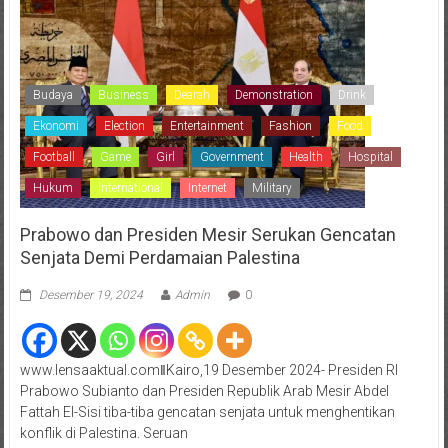
Budaya
Business
Dearah
Demonstration
Drink
Ekonomi
Election
Entertainment
Fashion
Food
Football
Game
Girl
Government
Health
Hospital
Hukum
International
Internet
Military
Prabowo dan Presiden Mesir Serukan Gencatan
Senjata Demi Perdamaian Palestina
Desember 19, 2024
Admin
0
www.lensaaktual.comǁKairo,19 Desember 2024- Presiden RI
Prabowo Subianto dan Presiden Republik Arab Mesir Abdel
Fattah El-Sisi tiba-tiba gencatan senjata untuk menghentikan
konflik di Palestina. Seruan