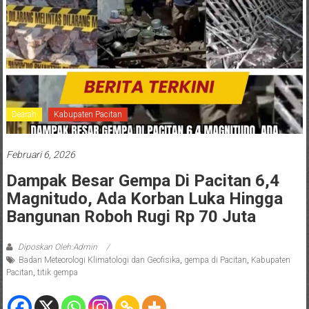
Dearah
Kabupaten Pacitan
Februari 6, 2026
Dampak Besar Gempa Di Pacitan 6,4
Magnitudo, Ada Korban Luka Hingga
Bangunan Roboh Rugi Rp 70 Juta
Diposkan Oleh:Admin
Badan Meteorologi Klimatologi dan Geofisika
,
gempa di Pacitan
,
Kabupaten
Pacitan
,
titik gempa