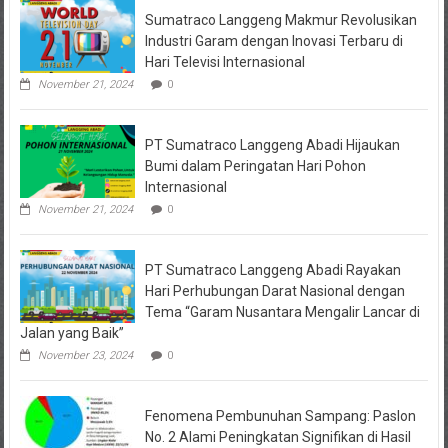
Hukum
Sumatraco Langgeng Makmur Revolusikan
Korban
Desak
Industri Garam dengan Inovasi Terbaru di
Penahanan
Hari Televisi Internasional
November 21, 2024
0
PT Sumatraco Langgeng Abadi Hijaukan
Bumi dalam Peringatan Hari Pohon
Internasional
November 21, 2024
0
PT Sumatraco Langgeng Abadi Rayakan
Hari Perhubungan Darat Nasional dengan
Tema “Garam Nusantara Mengalir Lancar di
Jalan yang Baik”
November 23, 2024
0
Fenomena Pembunuhan Sampang: Paslon
No. 2 Alami Peningkatan Signifikan di Hasil