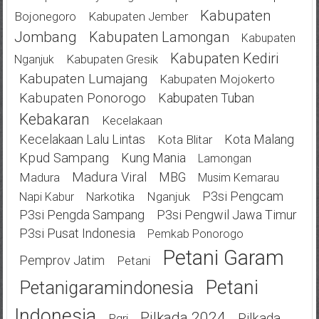
Kabupaten
Bojonegoro
Kabupaten Jember
Jombang
Kabupaten Lamongan
Kabupaten
Kabupaten Kediri
Kabupaten Gresik
Nganjuk
Kabupaten Lumajang
Kabupaten Mojokerto
Kabupaten Ponorogo
Kabupaten Tuban
Kebakaran
Kecelakaan
Kecelakaan Lalu Lintas
Kota Malang
Kota Blitar
Kpud Sampang
Kung Mania
Lamongan
Madura Viral
MBG
Madura
Musim Kemarau
P3si Pengcam
Nganjuk
Napi Kabur
Narkotika
P3si Pengda Sampang
P3si Pengwil Jawa Timur
P3si Pusat Indonesia
Pemkab Ponorogo
Petani Garam
Pemprov Jatim
Petani
Petani
Petanigaramindonesia
Indonesia
Pilkada 2024
Pilkada
Pgri