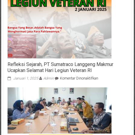
Refleksi Sejarah, PT Sumatraco Langgeng Makmur
Ucapkan Selamat Hari Legiun Veteran RI
pada
Januari 1, 2025
Admin
Komentar Dinonaktifkan
Refleksi
Sejarah,
PT
Sumatraco
Langgeng
Makmur
Ucapkan
Selamat
Hari
Legiun