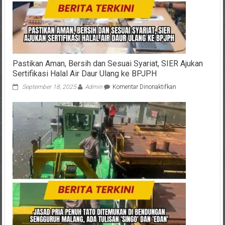
Veteran
RI
Pastikan Aman, Bersih dan Sesuai Syariat, SIER Ajukan
Sertifikasi Halal Air Daur Ulang ke BPJPH
pada
September 18, 2025
Admin
Komentar Dinonaktifkan
Pastikan
Aman,
Bersih
dan
Sesuai
Syariat,
SIER
Ajukan
Sertifikasi
Halal
Air
Daur
Ulang
ke
BPJPH