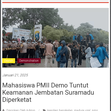
Dearah
Demonstration
Januari 21, 2025
Mahasiswa PMII Demo Tuntut
Keamanan Jembatan Suramadu
Diperketat
Diposkan Oleh:Admin
kapolres bangkalan
,
madura viral
,
pmii