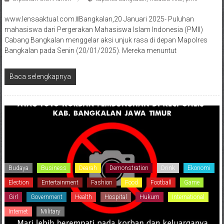
www.lensaaktual.com.ǁBangkalan,20 Januari 2025- Puluhan
mahasiswa dari Pergerakan Mahasiswa Islam Indonesia (PMII)
Cabang Bangkalan menggelar aksi unjuk rasa di depan Mapolres
Bangkalan pada Senin (20/01/2025). Mereka menuntut
Baca selengkapnya
Budaya
Business
Dearah
Demonstration
Drink
Ekonomi
Election
Entertainment
Fashion
Food
Football
Game
Girl
Government
Health
Hospital
Hukum
International
Internet
Military