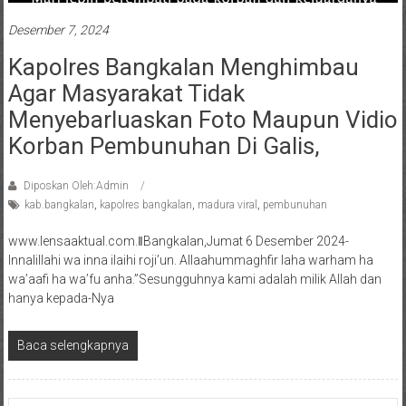
Desember 7, 2024
Kapolres Bangkalan Menghimbau
Agar Masyarakat Tidak
Menyebarluaskan Foto Maupun Vidio
Korban Pembunuhan Di Galis,
Diposkan Oleh:Admin
kab.bangkalan
,
kapolres bangkalan
,
madura viral
,
pembunuhan
www.lensaaktual.com.ǁBangkalan,Jumat 6 Desember 2024-
Innalillahi wa inna ilaihi roji’un. Allaahummaghfir laha warham ha
wa’aafi ha wa’fu anha.”Sesungguhnya kami adalah milik Allah dan
hanya kepada-Nya
Baca selengkapnya