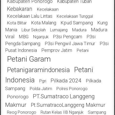
Kabupaten Ponorogo
Kabupaten Tuban
Kebakaran
Kecelakaan
Kecelakaan Lalu Lintas
Kecelakaan Tunggal
Kota Malang
Kpud Sampang
Kung
Kota Blitar
Mania
Madura
Madura
Libur Sekolah
Lumajang
Viral
MBG
P3si Pengcam
P3si
Nganjuk
Pengda Sampang
P3si Pengwil Jawa Timur
P3si
Pusat Indonesia
Pemprov Jatim
Petani
Petani Garam
Petani
Petanigaramindonesia
Indonesia
Pilkada 2024
Pilkada
Pgri
Sampang
Polda Jatim
Polres Ponorogo
PT.Sumatraco Langgeng
Ponorogo
Makmur
Pt.SumatracoLanggeng Makmur
Sampang
Reog Ponorogo
Rutan Kelas IIB Nganjuk