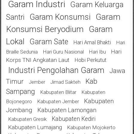
Garam Industri
Garam Keluarga
Garam
Garam Konsumsi
Santri
Konsumsi Beryodium
Garam
Lokal
Garam Sate
Hari Amal Bhakti
Hari
Hari
Braille Sedunia
Hari Guru Nasional
Hari Ibu
Korps TNI Angkatan Laut
Hobi Perkutut
Industri Pengolahan Garam
Jawa
Kab
Timur
Jimad Sakteh
Jember
Sampang
Kabupaten Blitar
Kabupaten
Kabupaten
Bojonegoro
Kabupaten Jember
Jombang
Kabupaten Lamongan
Kabupaten Kediri
Kabupaten Gresik
Kabupaten Lumajang
Kabupaten Mojokerto