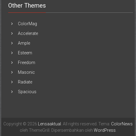
Other Themes
ColorMag
Accelerate
Ample
Esteem
Freedom
Masonic
Radiate
Spacious
Copyright © 2026
Lensaaktual
. All rights reserved. Tema:
ColorNews
oleh ThemeGrill. Dipersembahkan oleh
WordPress
.