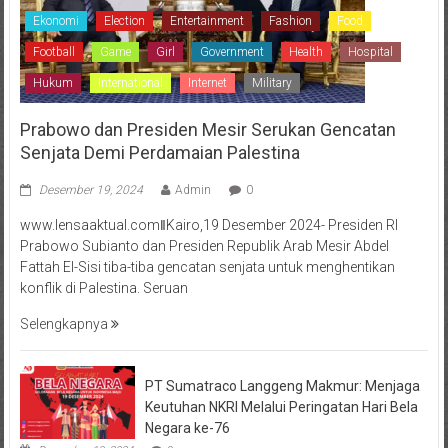
Ekonomi
Election
Entertainment
Fashion
Food
Football
Game
Girl
Government
Health
Hospital
Hukum
International
Internet
Military
Prabowo dan Presiden Mesir Serukan Gencatan
Senjata Demi Perdamaian Palestina
Desember 19, 2024
Admin
0
www.lensaaktual.comǁKairo,19 Desember 2024- Presiden RI
Prabowo Subianto dan Presiden Republik Arab Mesir Abdel
Fattah El-Sisi tiba-tiba gencatan senjata untuk menghentikan
konflik di Palestina. Seruan
Selengkapnya
PT Sumatraco Langgeng Makmur: Menjaga
Keutuhan NKRI Melalui Peringatan Hari Bela
Negara ke-76