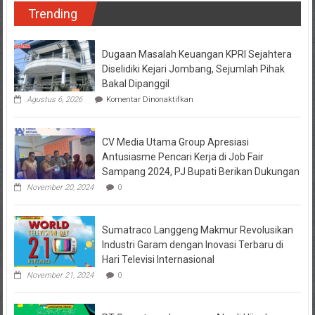
Trending
Dugaan Masalah Keuangan KPRI Sejahtera
Diselidiki Kejari Jombang, Sejumlah Pihak
Bakal Dipanggil
pada
Agustus 6, 2026
Komentar Dinonaktifkan
Dugaan
Masalah
Keuangan
CV Media Utama Group Apresiasi
KPRI
Sejahtera
Antusiasme Pencari Kerja di Job Fair
Diselidiki
Sampang 2024, PJ Bupati Berikan Dukungan
Kejari
Jombang,
November 20, 2024
0
Sejumlah
Pihak
Bakal
Sumatraco Langgeng Makmur Revolusikan
Dipanggil
Industri Garam dengan Inovasi Terbaru di
Hari Televisi Internasional
November 21, 2024
0