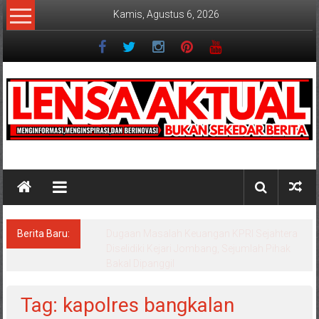
Lompat
Kamis, Agustus 6, 2026
ke
konten
Lensaaktual
Berita Baru:
Program Kampung Nelayan Merah Putih
Masuk Lamongan, Paciran & Brondong Jadi
Pusat Ekonomi Pesisir
Tag: kapolres bangkalan