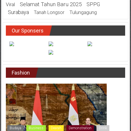
Selamat Tahun Baru 2025
SPPG
Viral
Surabaya
Tulungagung
Tanah Longsor
Our Sponsers
Fashion
Budaya
Business
Dearah
Demonstration
Drink