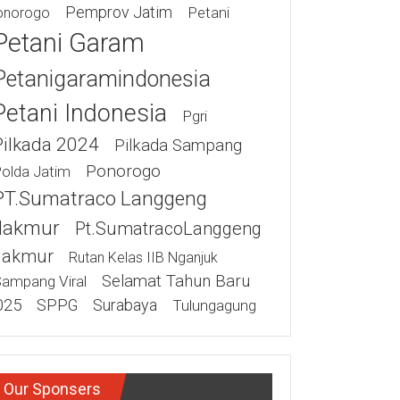
Pemprov Jatim
Petani
onorogo
Petani Garam
Petanigaramindonesia
Petani Indonesia
Pgri
Pilkada 2024
Pilkada Sampang
Ponorogo
olda Jatim
PT.Sumatraco Langgeng
akmur
Pt.SumatracoLanggeng
akmur
Rutan Kelas IIB Nganjuk
Selamat Tahun Baru
ampang Viral
025
SPPG
Surabaya
Tulungagung
Our Sponsers