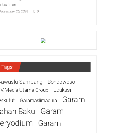
rkualitas
November 25, 2024
0
Tags
Bawaslu Sampang
Bondowoso
Edukasi
V.Media Utama Group
Garam
erkutut
Garamaslimadura
Garam
ahan Baku
eryodium
Garam