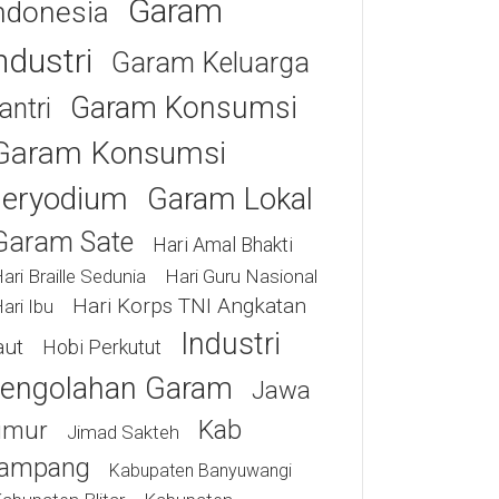
Garam
ndonesia
ndustri
Garam Keluarga
Garam Konsumsi
antri
Garam Konsumsi
eryodium
Garam Lokal
Garam Sate
Hari Amal Bhakti
ari Braille Sedunia
Hari Guru Nasional
Hari Korps TNI Angkatan
ari Ibu
Industri
aut
Hobi Perkutut
engolahan Garam
Jawa
Kab
imur
Jimad Sakteh
ampang
Kabupaten Banyuwangi