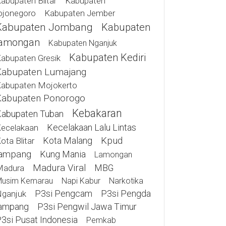
abupaten Blitar
Kabupaten
ojonegoro
Kabupaten Jember
Kabupaten Jombang
Kabupaten
amongan
Kabupaten Nganjuk
Kabupaten Kediri
abupaten Gresik
Kabupaten Lumajang
abupaten Mojokerto
Kabupaten Ponorogo
Kebakaran
abupaten Tuban
Kecelakaan Lalu Lintas
ecelakaan
Kota Malang
Kpud
ota Blitar
ampang
Kung Mania
Lamongan
Madura Viral
MBG
Madura
usim Kemarau
Napi Kabur
Narkotika
P3si Pengcam
P3si Pengda
ganjuk
ampang
P3si Pengwil Jawa Timur
3si Pusat Indonesia
Pemkab