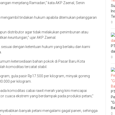
s pangan menjelang Ramadan,” kata AKP Zaenal, Senin
Su
In
Te
an mengambil tindakan hukum apabila ditemukan pelanggaran
un distributor agar tidak melakukan penimbunan atau
kan keuntungan,” ujar AKP Zaenal.
PT
ak sesuai dengan ketentuan hukum yang berlaku dan kami
da
a.
a umum ketersediaan bahan pokok di Pasar Baru Kota
h komoditas tercatat stabil.
ogram, gula pasir Rp17.500 per kilogram, minyak goreng
30.000 per kilogram.
da komoditas cabai rawit merah yang kini mencapai
PT
ktor cuaca ekstrem yang berdampak pada produksi petani,”
Pe
“G
Ba
enyebabkan banyak petani mengalami gagal panen, sehingga