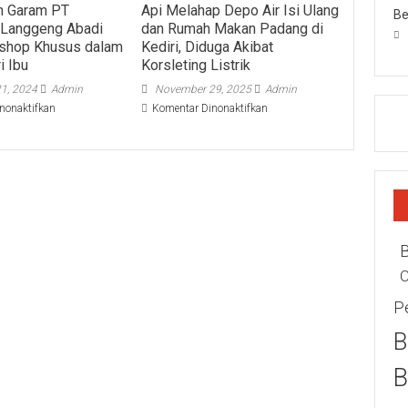
n Garam PT
Api Melahap Depo Air Isi Ulang
Be
 Langgeng Abadi
dan Rumah Makan Padang di
kshop Khusus dalam
Kediri, Diduga Akibat
i Ibu
Korsleting Listrik
1, 2024
Admin
November 29, 2025
Admin
pada
pada
nonaktifkan
Komentar Dinonaktifkan
Perusahaan
Api
Garam
Melahap
PT
Depo
Sumatraco
Air
Langgeng
Isi
Abadi
Ulang
Gelar
dan
Workshop
Rumah
Khusus
Makan
dalam
Padang
C
Rangka
di
Hari
Kediri,
P
Ibu
Diduga
B
Akibat
Korsleting
Listrik
B