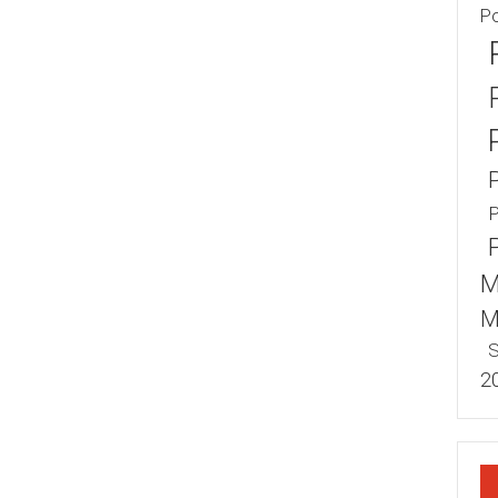
P
P
M
M
S
2