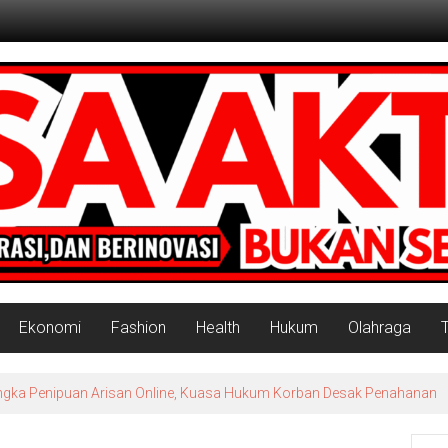
Ekonomi
Fashion
Health
Hukum
Olahraga
Tersangka Penipuan Arisan Online, Kuasa Hukum Korban Desak Penahanan