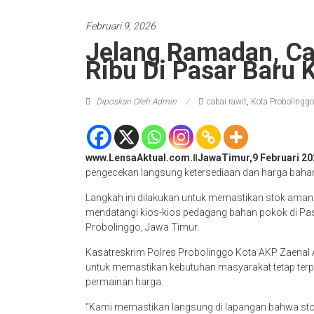
Februari 9, 2026
Jelang Ramadan, Ca
Ribu Di Pasar Baru 
Diposkan Oleh:Admin
cabai rawit
,
Kota Probolinggo
www.LensaAktual.com.ǁJawaTimur,9 Februari 20
pengecekan langsung ketersediaan dan harga bahan 
Langkah ini dilakukan untuk memastikan stok aman
mendatangi kios-kios pedagang bahan pokok di Pas
Probolinggo, Jawa Timur.
Kasatreskrim Polres Probolinggo Kota AKP Zaenal A
untuk memastikan kebutuhan masyarakat tetap ter
permainan harga.
“Kami memastikan langsung di lapangan bahwa sto