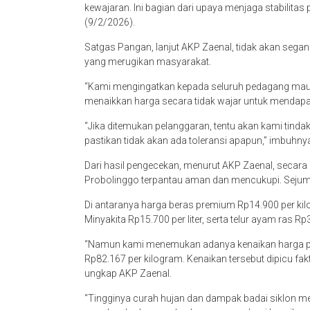
kewajaran. Ini bagian dari upaya menjaga stabilita
(9/2/2026).
Satgas Pangan, lanjut AKP Zaenal, tidak akan seg
yang merugikan masyarakat.
“Kami mengingatkan kepada seluruh pedagang maup
menaikkan harga secara tidak wajar untuk mendapat
“Jika ditemukan pelanggaran, tentu akan kami tind
pastikan tidak akan ada toleransi apapun,” imbuhny
Dari hasil pengecekan, menurut AKP Zaenal, secar
Probolinggo terpantau aman dan mencukupi. Sejumla
Di antaranya harga beras premium Rp14.900 per kil
Minyakita Rp15.700 per liter, serta telur ayam ras Rp
“Namun kami menemukan adanya kenaikan harga pa
Rp82.167 per kilogram. Kenaikan tersebut dipicu fa
ungkap AKP Zaenal.
“Tingginya curah hujan dan dampak badai siklon m