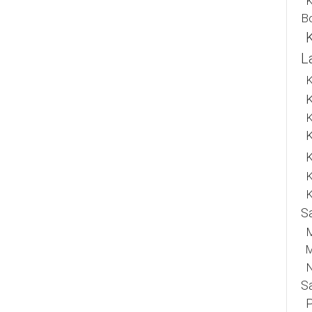
K
B
L
K
K
K
K
K
S
M
N
S
P