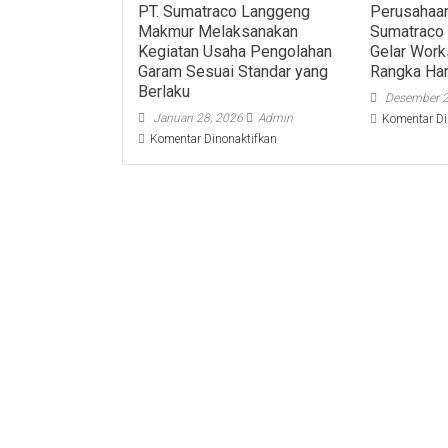
PT. Sumatraco Langgeng
Perusahaa
Makmur Melaksanakan
Sumatraco
Kegiatan Usaha Pengolahan
Gelar Wor
Garam Sesuai Standar yang
Rangka Har
Berlaku
Desember 2
Januari 28, 2026
Admin
Komentar Di
pada
Komentar Dinonaktifkan
PT.
Sumatraco
Langgeng
Makmur
Melaksanakan
Kegiatan
Usaha
Pengolahan
Garam
Sesuai
Standar
yang
Berlaku