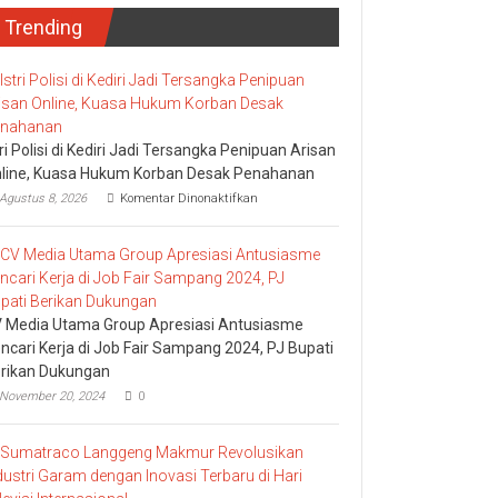
Trending
tri Polisi di Kediri Jadi Tersangka Penipuan Arisan
line, Kuasa Hukum Korban Desak Penahanan
pada
Agustus 8, 2026
Komentar Dinonaktifkan
Istri
Polisi
di
Kediri
Jadi
Tersangka
Penipuan
 Media Utama Group Apresiasi Antusiasme
Arisan
ncari Kerja di Job Fair Sampang 2024, PJ Bupati
Online,
rikan Dukungan
Kuasa
Hukum
November 20, 2024
0
Korban
Desak
Penahanan