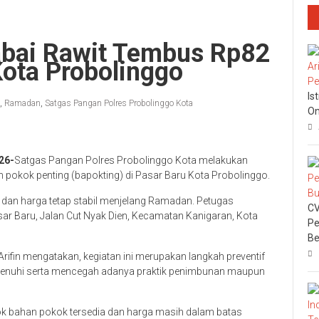
bai Rawit Tembus Rp82
Kota Probolinggo
Is
,
Ramadan
,
Satgas Pangan Polres Probolinggo Kota
On
26-
Satgas Pangan Polres Probolinggo Kota melakukan
pokok penting (bapokting) di Pasar Baru Kota Probolinggo.
 dan harga tetap stabil menjelang Ramadan. Petugas
CV
ar Baru, Jalan Cut Nyak Dien, Kecamatan Kanigaran, Kota
Pe
Be
rifin mengatakan, kegiatan ini merupakan langkah preventif
penuhi serta mencegah adanya praktik penimbunan maupun
k bahan pokok tersedia dan harga masih dalam batas