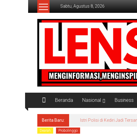
Lompat
Sabtu, Agustus 8, 2026
ke
konten
Lensaaktual
Beranda
Nasional
Business
Berita Baru:
Istri Polisi di Kediri Jadi 
Dearah
Probolinggo