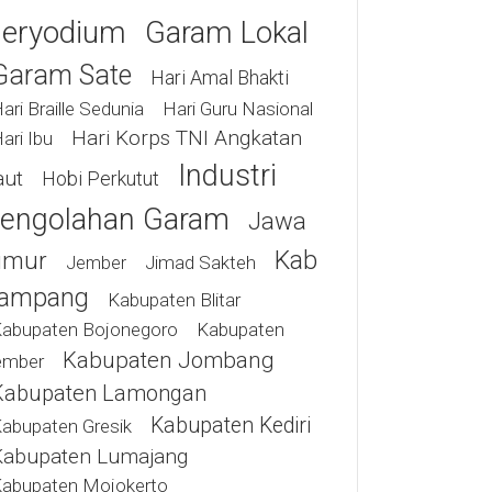
eryodium
Garam Lokal
Garam Sate
Hari Amal Bhakti
ari Braille Sedunia
Hari Guru Nasional
Hari Korps TNI Angkatan
ari Ibu
Industri
aut
Hobi Perkutut
engolahan Garam
Jawa
Kab
imur
Jimad Sakteh
Jember
ampang
Kabupaten Blitar
abupaten Bojonegoro
Kabupaten
Kabupaten Jombang
ember
Kabupaten Lamongan
Kabupaten Kediri
abupaten Gresik
Kabupaten Lumajang
abupaten Mojokerto