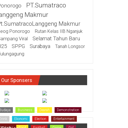
PT.Sumatraco
Ponorogo
anggeng Makmur
Pt.SumatracoLanggeng Makmur
eog Ponorogo
Rutan Kelas IIB Nganjuk
Selamat Tahun Baru
ampang Viral
025
SPPG
Surabaya
Tanah Longsor
ulungagung
Our Sponsers
Budaya
Business
Dearah
Demonstration
Drink
Ekonomi
Election
Entertainment
Fashion
Food
Football
Game
Girl