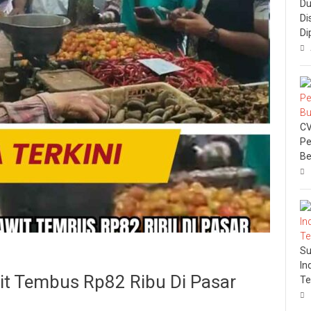
Du
Di
Di
CV
Pe
Be
Su
In
it Tembus Rp82 Ribu Di Pasar
Te