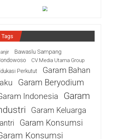
Tags
Bawaslu Sampang
anjir
Bondowoso
CV.Media Utama Group
Garam Bahan
dukasi Perkutut
Garam Beryodium
aku
Garam
Garam Indonesia
ndustri
Garam Keluarga
Garam Konsumsi
antri
Garam Konsumsi