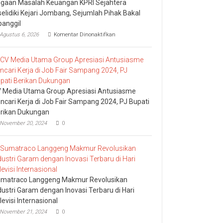
gaan Masalah Keuangan KPRI Sejahtera
selidiki Kejari Jombang, Sejumlah Pihak Bakal
panggil
pada
Agustus 6, 2026
Komentar Dinonaktifkan
Dugaan
Masalah
Keuangan
KPRI
Sejahtera
Diselidiki
Kejari
 Media Utama Group Apresiasi Antusiasme
Jombang,
ncari Kerja di Job Fair Sampang 2024, PJ Bupati
Sejumlah
rikan Dukungan
Pihak
Bakal
November 20, 2024
0
Dipanggil
matraco Langgeng Makmur Revolusikan
dustri Garam dengan Inovasi Terbaru di Hari
levisi Internasional
November 21, 2024
0