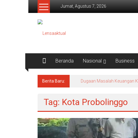
Lompat
Jumat, Agustus 7, 2026
ke
konten
Lensaaktual
Beranda
Nasional
Business
Berita Baru:
Tag: Kota Probolinggo