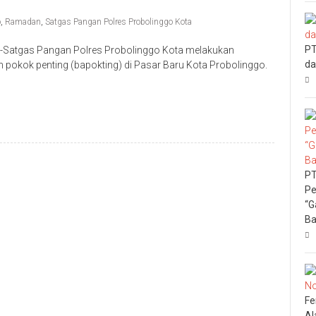
o
,
Ramadan
,
Satgas Pangan Polres Probolinggo Kota
PT
-Satgas Pangan Polres Probolinggo Kota melakukan
da
pokok penting (bapokting) di Pasar Baru Kota Probolinggo.
PT
Pe
“G
Ba
Fe
Al