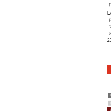
L
R
S
2
T