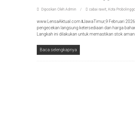
Diposkan Oleh:Admin
cabai rawit
,
Kota Probolingg
www.LensaAktual.com.ǁJawaTimur,9 Februari 2026
pengecekan langsung ketersediaan dan harga bahan 
Langkah ini dilakukan untuk memastikan stok aman
Baca selengkapnya