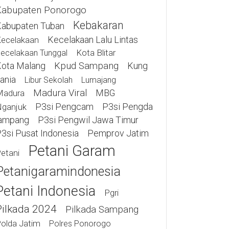
Kabupaten Ponorogo
Kebakaran
abupaten Tuban
Kecelakaan Lalu Lintas
ecelakaan
Kota Blitar
ecelakaan Tunggal
ota Malang
Kpud Sampang
Kung
ania
Libur Sekolah
Lumajang
Madura Viral
MBG
Madura
P3si Pengcam
P3si Pengda
ganjuk
ampang
P3si Pengwil Jawa Timur
3si Pusat Indonesia
Pemprov Jatim
Petani Garam
etani
Petanigaramindonesia
Petani Indonesia
Pgri
Pilkada 2024
Pilkada Sampang
olda Jatim
Polres Ponorogo