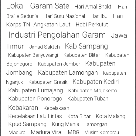
Lokal
Garam Sate
Hari Amal Bhakti
Hari
Hari
Braille Sedunia
Hari Guru Nasional
Hari Ibu
Korps TNI Angkatan Laut
Hobi Perkutut
Industri Pengolahan Garam
Jawa
Kab Sampang
Timur
Jimad Sakteh
Kabupaten Blitar
Kabupaten
Kabupaten Banyuwangi
Kabupaten
Bojonegoro
Kabupaten Jember
Jombang
Kabupaten Lamongan
Kabupaten
Kabupaten Kediri
Kabupaten Gresik
Nganjuk
Kabupaten Lumajang
Kabupaten Mojokerto
Kabupaten Ponorogo
Kabupaten Tuban
Kebakaran
Kecelakaan
Kecelakaan Lalu Lintas
Kota Malang
Kota Blitar
Kpud Sampang
Kung Mania
Lamongan
Madura Viral
MBG
Madura
Musim Kemarau