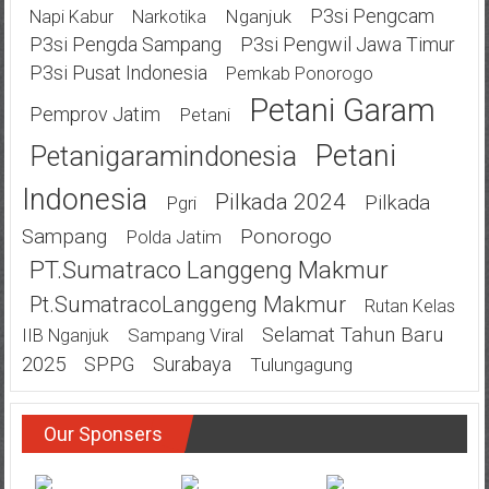
P3si Pengcam
Nganjuk
Napi Kabur
Narkotika
P3si Pengda Sampang
P3si Pengwil Jawa Timur
P3si Pusat Indonesia
Pemkab Ponorogo
Petani Garam
Pemprov Jatim
Petani
Petani
Petanigaramindonesia
Indonesia
Pilkada 2024
Pilkada
Pgri
Ponorogo
Sampang
Polda Jatim
PT.Sumatraco Langgeng Makmur
Pt.SumatracoLanggeng Makmur
Rutan Kelas
Selamat Tahun Baru
Sampang Viral
IIB Nganjuk
2025
SPPG
Surabaya
Tulungagung
Our Sponsers