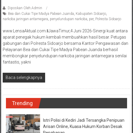
Diposkan Oleh:Admin
Bea dan Cukai Tipe Madya Pabean Juanda
,
Kabupaten Sidoarjo
,
narkoba jaringan antarnegara
,
penyelundupan narkoba
,
per
,
Polresta Sidoarjo
www.LensaAktual.com.ǁJawaTimur,4 Juni 2026-Sinergi kuat antara
aparat penegak hukum kembali membuahkan hasil besar. Petugas
gabungan dari Polresta Sidoarjo bersama Kantor Pengawasan dan
Pelayanan Bea dan Cukai Tipe Madya Pabean Juanda berhasil
membongkar penyelundupan narkoba jaringan antarnegara senilai
fantastis, yakni
Baca selengkapnya
Trending
Istri Polisi di Kediri Jadi Tersangka Penipuan
Arisan Online, Kuasa Hukum Korban Desak
Penahanan