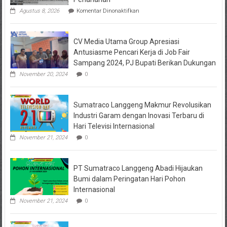
pada
Agustus 8, 2026
Komentar Dinonaktifkan
Istri
Polisi
di
CV Media Utama Group Apresiasi
Kediri
Jadi
Antusiasme Pencari Kerja di Job Fair
Tersangka
Sampang 2024, PJ Bupati Berikan Dukungan
Penipuan
Arisan
November 20, 2024
0
Online,
Kuasa
Hukum
Sumatraco Langgeng Makmur Revolusikan
Korban
Desak
Industri Garam dengan Inovasi Terbaru di
Penahanan
Hari Televisi Internasional
November 21, 2024
0
PT Sumatraco Langgeng Abadi Hijaukan
Bumi dalam Peringatan Hari Pohon
Internasional
November 21, 2024
0