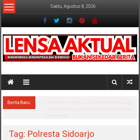
Lompat
Sabtu, Agustus 8, 2026
ke
konten
Lensaaktual
Berita Baru:
Dugaan Masalah Keuangan KPRI Sejahtera
Diselidiki Kejari Jombang, Sejumlah Pihak
Bakal Dipanggil
Tag: Polresta Sidoarjo