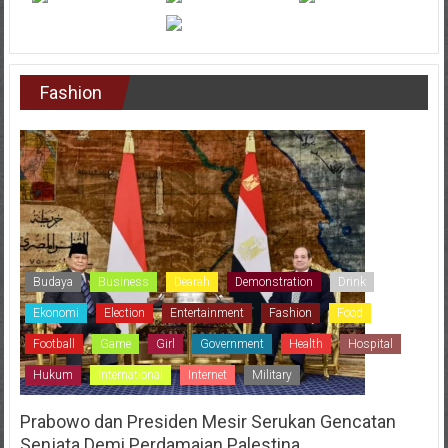
Fashion
Budaya
Business
Dearah
Demonstration
Drink
Ekonomi
Election
Entertainment
Fashion
Food
Football
Game
Girl
Government
Health
Hospital
Hukum
International
Internet
Military
Prabowo dan Presiden Mesir Serukan Gencatan
Senjata Demi Perdamaian Palestina