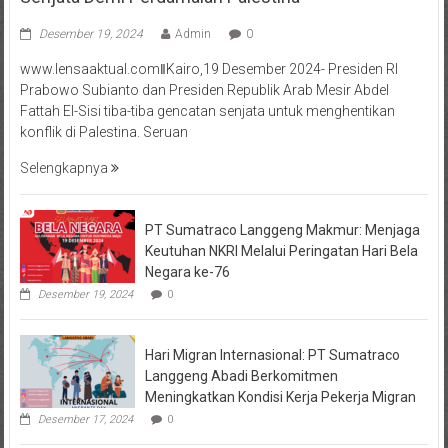
Desember 19, 2024
Admin
0
www.lensaaktual.comǁKairo,19 Desember 2024- Presiden RI
Prabowo Subianto dan Presiden Republik Arab Mesir Abdel
Fattah El-Sisi tiba-tiba gencatan senjata untuk menghentikan
konflik di Palestina. Seruan
Selengkapnya
PT Sumatraco Langgeng Makmur: Menjaga
Keutuhan NKRI Melalui Peringatan Hari Bela
Negara ke-76
Desember 19, 2024
0
Hari Migran Internasional: PT Sumatraco
Langgeng Abadi Berkomitmen
Meningkatkan Kondisi Kerja Pekerja Migran
Desember 17, 2024
0