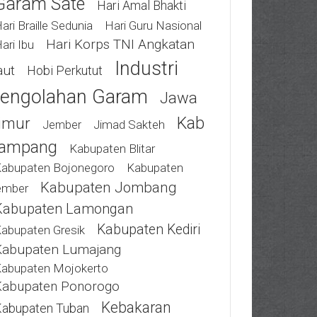
Garam Sate
Hari Amal Bhakti
ari Braille Sedunia
Hari Guru Nasional
Hari Korps TNI Angkatan
ari Ibu
Industri
aut
Hobi Perkutut
engolahan Garam
Jawa
Kab
imur
Jimad Sakteh
Jember
ampang
Kabupaten Blitar
abupaten Bojonegoro
Kabupaten
Kabupaten Jombang
ember
Kabupaten Lamongan
Kabupaten Kediri
abupaten Gresik
Kabupaten Lumajang
abupaten Mojokerto
Kabupaten Ponorogo
Kebakaran
abupaten Tuban