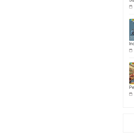
Su
In
Pe