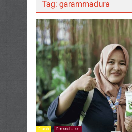
Tag: garammadura
Dearah
Demonstration