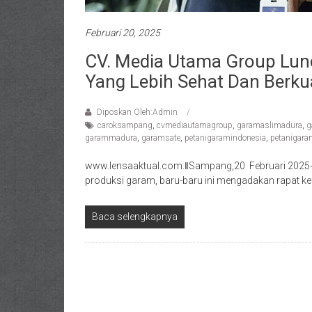
Februari 20, 2025
CV. Media Utama Group Lu
Yang Lebih Sehat Dan Berkua
Diposkan Oleh:Admin
caroksampang
,
cvmediautamagroup
,
garamaslimadura
,
g
garammadura
,
garamsate
,
petanigaramindonesia
,
petanigar
www.lensaaktual.com.ǁSampang,20 Februari 2025-C
produksi garam, baru-baru ini mengadakan rapat ke
Baca selengkapnya