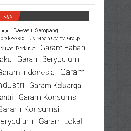
Tags
Bawaslu Sampang
anjir
Bondowoso
CV.Media Utama Group
Garam Bahan
dukasi Perkutut
Garam Beryodium
aku
Garam
Garam Indonesia
ndustri
Garam Keluarga
Garam Konsumsi
antri
Garam Konsumsi
eryodium
Garam Lokal