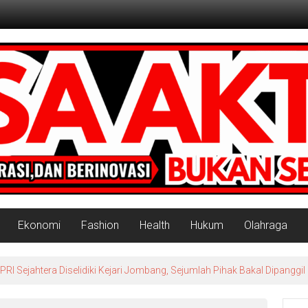
Ekonomi
Fashion
Health
Hukum
Olahraga
rah Putih Masuk Lamongan, Paciran & Brondong Jadi Pusat Ekonomi 