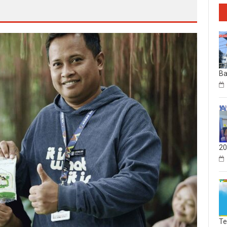
Ba
20
Te