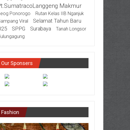
Pt.SumatracoLanggeng Makmur
eog Ponorogo
Rutan Kelas IIB Nganjuk
Selamat Tahun Baru
ampang Viral
025
SPPG
Surabaya
Tanah Longsor
ulungagung
Our Sponsers
Fashion