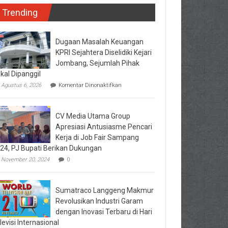
Trending
Dugaan Masalah Keuangan
KPRI Sejahtera Diselidiki Kejari
Jombang, Sejumlah Pihak
kal Dipanggil
pada
Agustus 6, 2026
Komentar Dinonaktifkan
Dugaan
Masalah
Keuangan
CV Media Utama Group
KPRI
Sejahtera
Apresiasi Antusiasme Pencari
Diselidiki
Kerja di Job Fair Sampang
Kejari
24, PJ Bupati Berikan Dukungan
Jombang,
Sejumlah
November 20, 2024
0
Pihak
Bakal
Dipanggil
Sumatraco Langgeng Makmur
Revolusikan Industri Garam
dengan Inovasi Terbaru di Hari
levisi Internasional