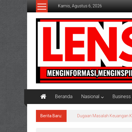
Lompat
Kamis, Agustus 6, 2026
ke
konten
Lensaaktual
Beranda
Nasional
Business
Berita Baru:
Program Kampung Nelayan Me