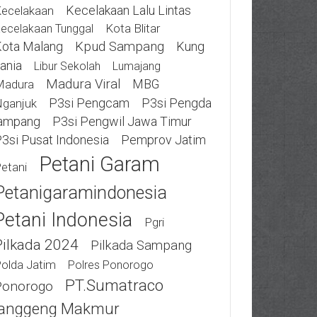
Kecelakaan Lalu Lintas
ecelakaan
Kota Blitar
ecelakaan Tunggal
ota Malang
Kpud Sampang
Kung
ania
Libur Sekolah
Lumajang
Madura Viral
MBG
Madura
P3si Pengcam
P3si Pengda
ganjuk
ampang
P3si Pengwil Jawa Timur
3si Pusat Indonesia
Pemprov Jatim
Petani Garam
etani
Petanigaramindonesia
Petani Indonesia
Pgri
Pilkada 2024
Pilkada Sampang
olda Jatim
Polres Ponorogo
PT.Sumatraco
Ponorogo
anggeng Makmur