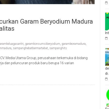
ncurkan Garam Beryodium Madura
litas
In
aramkeluagasantri
,
garamkonsumsiberyodium
,
garamleoramadura
,
ammadura
,
sampanghebatbermartabat
,
sampanghits
V. Media Utama Group, perusahaan terkemuka di bidang
rja dan peluncuran produk baru berupa 16 varian
de
di