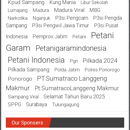
Kpud Sampang
Kung Mania
Libur Sekolah
Madura Viral
MBG
Madura
Lumajang
P3si Pengcam
P3si Pengda
Nganjuk
Narkotika
Sampang
P3si Pengwil Jawa Timur
P3si Pusat
Petani
Indonesia
Pemprov Jatim
Petani
Garam
Petanigaramindonesia
Petani Indonesia
Pilkada 2024
Pgri
Pilkada Sampang
Polda Jatim
Polres Ponorogo
PT.Sumatraco Langgeng
Ponorogo
Makmur
Pt.SumatracoLanggeng Makmur
Selamat Tahun Baru 2025
Sampang Viral
SPPG
Surabaya
Tulungagung
Our Sponsers