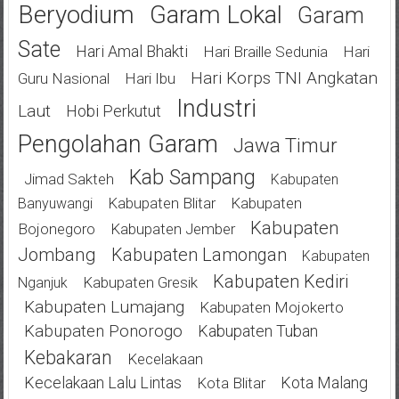
Beryodium
Garam Lokal
Garam
Sate
Hari Amal Bhakti
Hari Braille Sedunia
Hari
Hari Korps TNI Angkatan
Guru Nasional
Hari Ibu
Industri
Laut
Hobi Perkutut
Pengolahan Garam
Jawa Timur
Kab Sampang
Jimad Sakteh
Kabupaten
Kabupaten Blitar
Kabupaten
Banyuwangi
Kabupaten
Bojonegoro
Kabupaten Jember
Jombang
Kabupaten Lamongan
Kabupaten
Kabupaten Kediri
Kabupaten Gresik
Nganjuk
Kabupaten Lumajang
Kabupaten Mojokerto
Kabupaten Ponorogo
Kabupaten Tuban
Kebakaran
Kecelakaan
Kecelakaan Lalu Lintas
Kota Malang
Kota Blitar