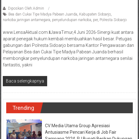
Diposkan Oleh:Admin
Bea dan Cukai Tipe Madya Pabean Juanda
,
Kabupaten Sidoarjo
,
narkoba jaringan antarnegara
,
penyelundupan narkoba
,
per
,
Polresta Sidoarjo
www.LensaAktual.com.ǁJawaTimur,4 Juni 2026-Sinergi kuat antara
aparat penegak hukum kembali membuahkan hasil besar. Petugas
gabungan dari Polresta Sidoarjo bersama Kantor Pengawasan dan
Pelayanan Bea dan Cukai Tipe Madya Pabean Juanda berhasil
membongkar penyelundupan narkoba jaringan antarnegara senilai
fantastis, yakni
Baca selengkapnya
Trending
CV Media Utama Group Apresiasi
Antusiasme Pencari Kerja di Job Fair
Sampang 2024, PJ Bupati Berikan Dukungan