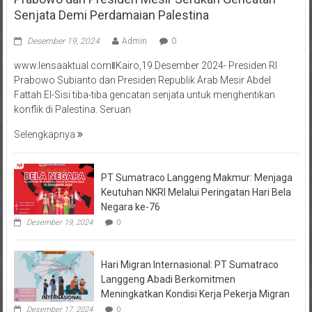
Senjata Demi Perdamaian Palestina
Desember 19, 2024
Admin
0
www.lensaaktual.comǁKairo,19 Desember 2024- Presiden RI
Prabowo Subianto dan Presiden Republik Arab Mesir Abdel
Fattah El-Sisi tiba-tiba gencatan senjata untuk menghentikan
konflik di Palestina. Seruan
Selengkapnya
PT Sumatraco Langgeng Makmur: Menjaga
Keutuhan NKRI Melalui Peringatan Hari Bela
Negara ke-76
Desember 19, 2024
0
Hari Migran Internasional: PT Sumatraco
Langgeng Abadi Berkomitmen
Meningkatkan Kondisi Kerja Pekerja Migran
Desember 17, 2024
0