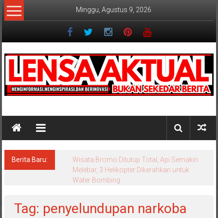
Lompat
Minggu, Agustus 9, 2026
ke
konten
Lensaaktual
Berita Baru:
Wisata Bromo Ditutup Total, Api Semakin
Melebar, 3 Helikopter Dikerahkan untuk
Water Bombing
Tag: penyelundupan narkoba