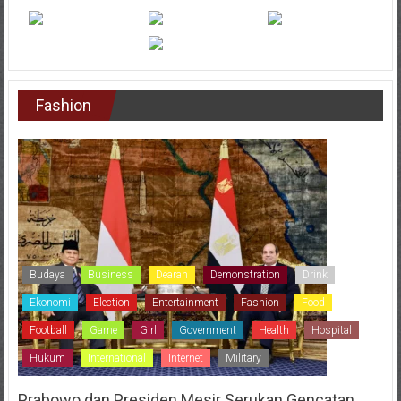
Fashion
Budaya
Business
Dearah
Demonstration
Drink
Ekonomi
Election
Entertainment
Fashion
Food
Football
Game
Girl
Government
Health
Hospital
Hukum
International
Internet
Military
Prabowo dan Presiden Mesir Serukan Gencatan