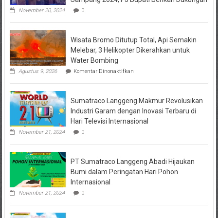
November 20, 2024
0
Wisata Bromo Ditutup Total, Api Semakin
Melebar, 3 Helikopter Dikerahkan untuk
Water Bombing
pada
Agustus 9, 2026
Komentar Dinonaktifkan
Wisata
Bromo
Ditutup
Sumatraco Langgeng Makmur Revolusikan
Total,
Api
Industri Garam dengan Inovasi Terbaru di
Semakin
Hari Televisi Internasional
Melebar,
3
November 21, 2024
0
Helikopter
Dikerahkan
untuk
PT Sumatraco Langgeng Abadi Hijaukan
Water
Bombing
Bumi dalam Peringatan Hari Pohon
Internasional
November 21, 2024
0