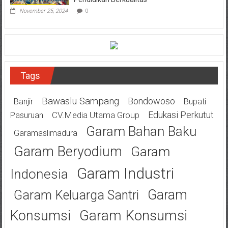
November 25, 2024
0
Tags
Bawaslu Sampang
Bondowoso
Banjir
Bupati
Edukasi Perkutut
CV.Media Utama Group
Pasuruan
Garam Bahan Baku
Garamaslimadura
Garam Beryodium
Garam
Garam Industri
Indonesia
Garam
Garam Keluarga Santri
Garam Konsumsi
Konsumsi