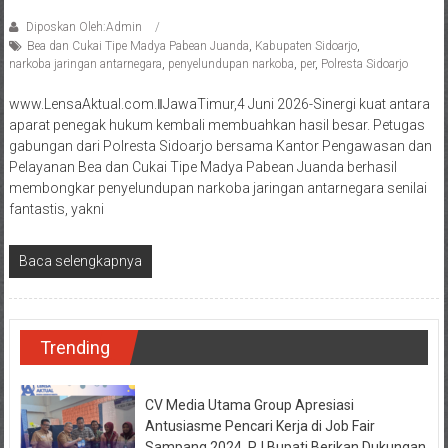
Diposkan Oleh:Admin
Bea dan Cukai Tipe Madya Pabean Juanda
,
Kabupaten Sidoarjo
,
narkoba jaringan antarnegara
,
penyelundupan narkoba
,
per
,
Polresta Sidoarjo
www.LensaAktual.com.ǁJawaTimur,4 Juni 2026-Sinergi kuat antara
aparat penegak hukum kembali membuahkan hasil besar. Petugas
gabungan dari Polresta Sidoarjo bersama Kantor Pengawasan dan
Pelayanan Bea dan Cukai Tipe Madya Pabean Juanda berhasil
membongkar penyelundupan narkoba jaringan antarnegara senilai
fantastis, yakni
Baca selengkapnya
Trending
CV Media Utama Group Apresiasi
Antusiasme Pencari Kerja di Job Fair
Sampang 2024, PJ Bupati Berikan Dukungan