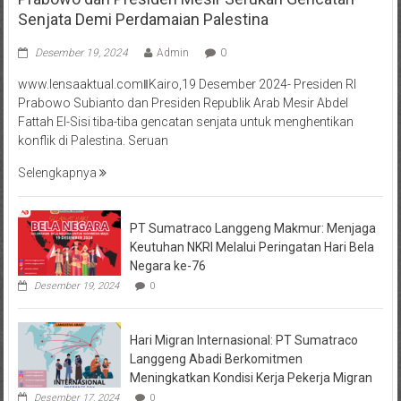
Senjata Demi Perdamaian Palestina
Desember 19, 2024
Admin
0
www.lensaaktual.comǁKairo,19 Desember 2024- Presiden RI
Prabowo Subianto dan Presiden Republik Arab Mesir Abdel
Fattah El-Sisi tiba-tiba gencatan senjata untuk menghentikan
konflik di Palestina. Seruan
Selengkapnya
PT Sumatraco Langgeng Makmur: Menjaga
Keutuhan NKRI Melalui Peringatan Hari Bela
Negara ke-76
Desember 19, 2024
0
Hari Migran Internasional: PT Sumatraco
Langgeng Abadi Berkomitmen
Meningkatkan Kondisi Kerja Pekerja Migran
Desember 17, 2024
0