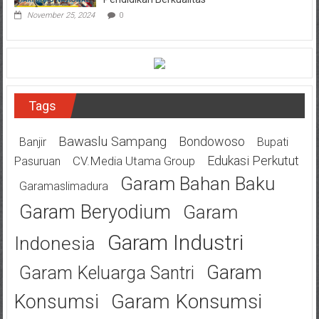
November 25, 2024
0
Tags
Bawaslu Sampang
Bondowoso
Banjir
Bupati
Edukasi Perkutut
CV.Media Utama Group
Pasuruan
Garam Bahan Baku
Garamaslimadura
Garam Beryodium
Garam
Garam Industri
Indonesia
Garam
Garam Keluarga Santri
Garam Konsumsi
Konsumsi