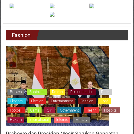
Fashion
Budaya
Business
Dearah
Demonstration
Drink
Ekonomi
Election
Entertainment
Fashion
Food
Football
Game
Girl
Government
Health
Hospital
Hukum
International
Internet
Military
Prabowo dan Presiden Mesir Serukan Gencatan