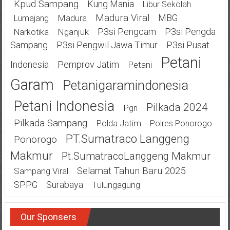
Kpud Sampang
Kung Mania
Libur Sekolah
Madura Viral
MBG
Madura
Lumajang
P3si Pengcam
P3si Pengda
Nganjuk
Narkotika
Sampang
P3si Pengwil Jawa Timur
P3si Pusat
Petani
Indonesia
Pemprov Jatim
Petani
Garam
Petanigaramindonesia
Petani Indonesia
Pilkada 2024
Pgri
Pilkada Sampang
Polda Jatim
Polres Ponorogo
PT.Sumatraco Langgeng
Ponorogo
Makmur
Pt.SumatracoLanggeng Makmur
Selamat Tahun Baru 2025
Sampang Viral
SPPG
Surabaya
Tulungagung
Our Sponsers