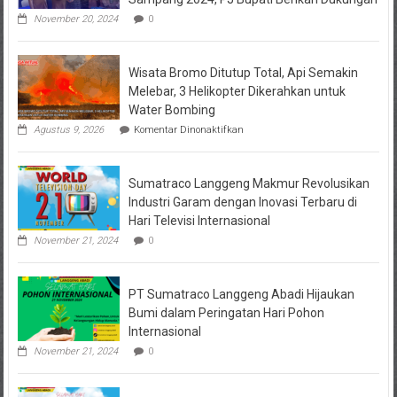
November 20, 2024
0
Wisata Bromo Ditutup Total, Api Semakin
Melebar, 3 Helikopter Dikerahkan untuk
Water Bombing
pada
Agustus 9, 2026
Komentar Dinonaktifkan
Wisata
Bromo
Ditutup
Sumatraco Langgeng Makmur Revolusikan
Total,
Api
Industri Garam dengan Inovasi Terbaru di
Semakin
Hari Televisi Internasional
Melebar,
3
November 21, 2024
0
Helikopter
Dikerahkan
untuk
PT Sumatraco Langgeng Abadi Hijaukan
Water
Bombing
Bumi dalam Peringatan Hari Pohon
Internasional
November 21, 2024
0