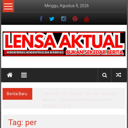
Lompat
Minggu, Agustus 9, 2026
ke
konten
Lensaaktual
Berita Baru:
Istri Polisi di Kediri Jadi Tersangka Penipuan
Arisan Online, Kuasa Hukum Korban Desak
Penahanan
Tag: per