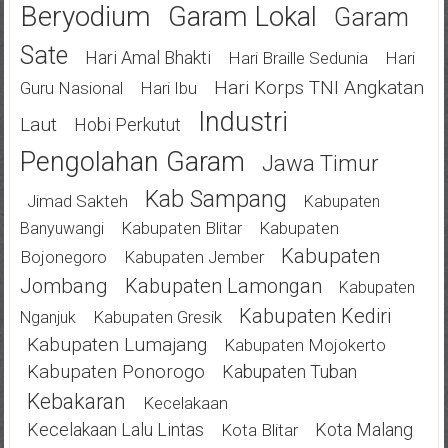
Beryodium
Garam Lokal
Garam
Sate
Hari Amal Bhakti
Hari Braille Sedunia
Hari
Hari Korps TNI Angkatan
Guru Nasional
Hari Ibu
Industri
Laut
Hobi Perkutut
Pengolahan Garam
Jawa Timur
Kab Sampang
Jimad Sakteh
Kabupaten
Kabupaten Blitar
Kabupaten
Banyuwangi
Kabupaten
Bojonegoro
Kabupaten Jember
Jombang
Kabupaten Lamongan
Kabupaten
Kabupaten Kediri
Kabupaten Gresik
Nganjuk
Kabupaten Lumajang
Kabupaten Mojokerto
Kabupaten Ponorogo
Kabupaten Tuban
Kebakaran
Kecelakaan
Kecelakaan Lalu Lintas
Kota Malang
Kota Blitar