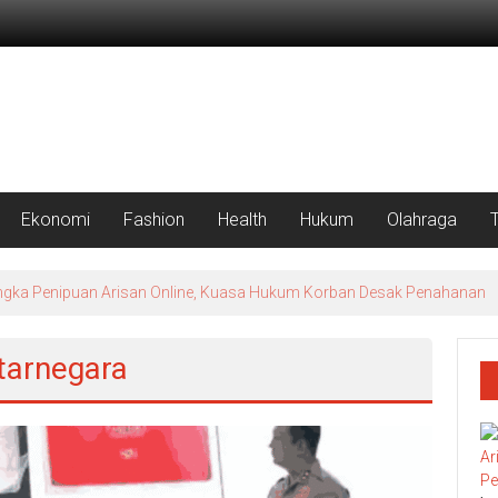
Ekonomi
Fashion
Health
Hukum
Olahraga
Tersangka Penipuan Arisan Online, Kuasa Hukum Korban Desak Penahanan
ntarnegara