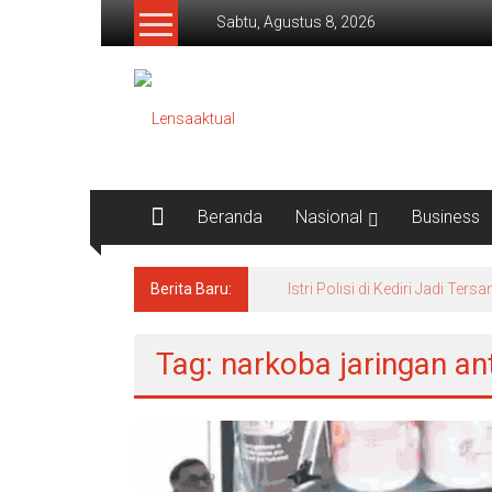
Lompat
Sabtu, Agustus 8, 2026
ke
konten
Lensaaktual
Beranda
Nasional
Business
Berita Baru:
Istri Polisi di Kediri Jadi 
Tag: narkoba jaringan a