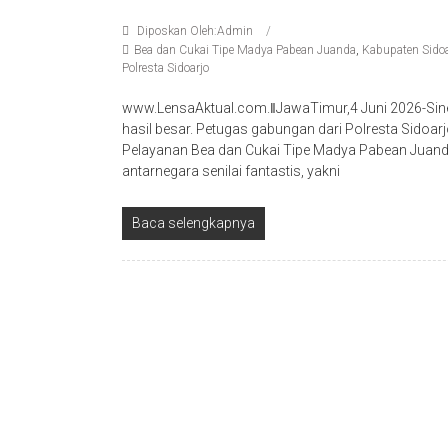
Diposkan Oleh:Admin
Bea dan Cukai Tipe Madya Pabean Juanda
,
Kabupaten Sidoa
Polresta Sidoarjo
www.LensaAktual.com.ǁJawaTimur,4 Juni 2026-Sin
hasil besar. Petugas gabungan dari Polresta Sido
Pelayanan Bea dan Cukai Tipe Madya Pabean Juand
antarnegara senilai fantastis, yakni
Baca selengkapnya