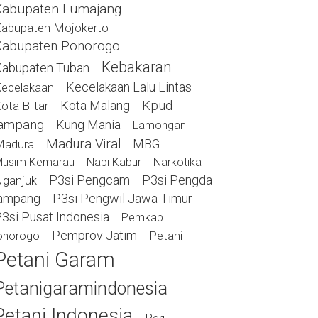
Kabupaten Lumajang
abupaten Mojokerto
Kabupaten Ponorogo
Kebakaran
abupaten Tuban
Kecelakaan Lalu Lintas
ecelakaan
Kota Malang
Kpud
ota Blitar
ampang
Kung Mania
Lamongan
Madura Viral
MBG
Madura
usim Kemarau
Napi Kabur
Narkotika
P3si Pengcam
P3si Pengda
ganjuk
ampang
P3si Pengwil Jawa Timur
3si Pusat Indonesia
Pemkab
Pemprov Jatim
Petani
onorogo
Petani Garam
Petanigaramindonesia
Petani Indonesia