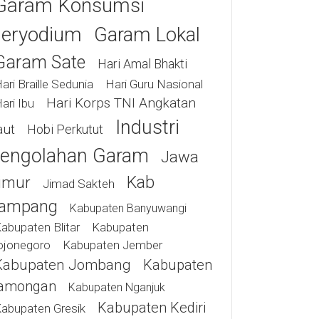
Garam Konsumsi
eryodium
Garam Lokal
Garam Sate
Hari Amal Bhakti
ari Braille Sedunia
Hari Guru Nasional
Hari Korps TNI Angkatan
ari Ibu
Industri
aut
Hobi Perkutut
engolahan Garam
Jawa
Kab
imur
Jimad Sakteh
ampang
Kabupaten Banyuwangi
abupaten Blitar
Kabupaten
ojonegoro
Kabupaten Jember
Kabupaten Jombang
Kabupaten
amongan
Kabupaten Nganjuk
Kabupaten Kediri
abupaten Gresik