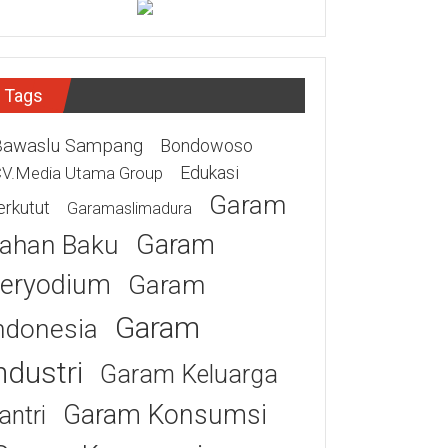
Tags
Bawaslu Sampang
Bondowoso
Edukasi
V.Media Utama Group
Garam
erkutut
Garamaslimadura
Garam
ahan Baku
eryodium
Garam
Garam
ndonesia
ndustri
Garam Keluarga
Garam Konsumsi
antri