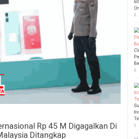
Is
On
CV
Pe
Be
Su
In
Te
rnasional Rp 45 M Digagalkan Di
alaysia Ditangkap