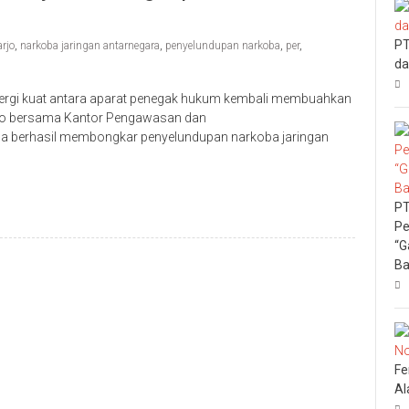
PT
rjo
,
narkoba jaringan antarnegara
,
penyelundupan narkoba
,
per
,
da
ergi kuat antara aparat penegak hukum kembali membuahkan
arjo bersama Kantor Pengawasan dan
a berhasil membongkar penyelundupan narkoba jaringan
PT
Pe
“G
Ba
Fe
Al