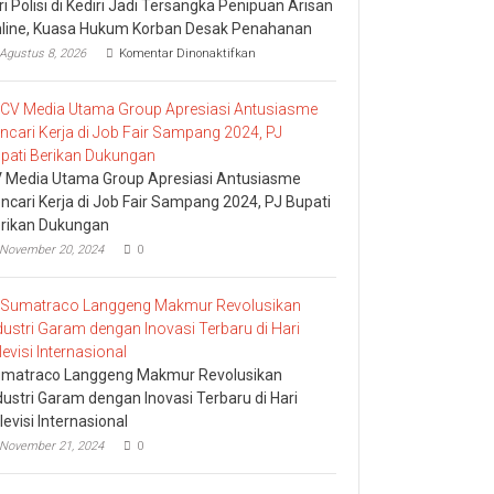
tri Polisi di Kediri Jadi Tersangka Penipuan Arisan
line, Kuasa Hukum Korban Desak Penahanan
pada
Agustus 8, 2026
Komentar Dinonaktifkan
Istri
Polisi
di
Kediri
Jadi
Tersangka
Penipuan
 Media Utama Group Apresiasi Antusiasme
Arisan
ncari Kerja di Job Fair Sampang 2024, PJ Bupati
Online,
rikan Dukungan
Kuasa
Hukum
November 20, 2024
0
Korban
Desak
Penahanan
matraco Langgeng Makmur Revolusikan
dustri Garam dengan Inovasi Terbaru di Hari
levisi Internasional
November 21, 2024
0