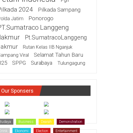
Pgri
Pilkada 2024
Pilkada Sampang
Ponorogo
olda Jatim
PT.Sumatraco Langgeng
akmur
Pt.SumatracoLanggeng
akmur
Rutan Kelas IIB Nganjuk
Selamat Tahun Baru
ampang Viral
025
SPPG
Surabaya
Tulungagung
Our Sponsers
Budaya
Business
Dearah
Demonstration
Drink
Ekonomi
Election
Entertainment