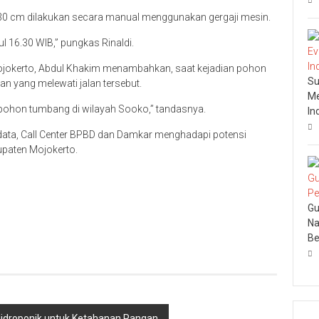
 30 cm dilakukan secara manual menggunakan gergaji mesin.
l 16.30 WIB,” pungkas Rinaldi.
ojokerto, Abdul Khakim menambahkan, saat kejadian pohon
Su
n yang melewati jalan tersebut.
Me
 pohon tumbang di wilayah Sooko,” tandasnya.
In
ata, Call Center BPBD dan Damkar menghadapi potensi
upaten Mojokerto.
Gu
Na
Be
 Hidroponik untuk Ketahanan Pangan