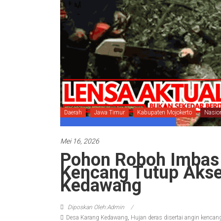
Daerah
Jawa Timur
Kabupaten Mojokerto
Nasio
Mei 16, 2026
Pohon Roboh Imbas 
Kencang Tutup Akse
Kedawang
Diposkan Oleh:Admin
Desa Karang Kedawang
,
Hujan deras disertai angin kencan