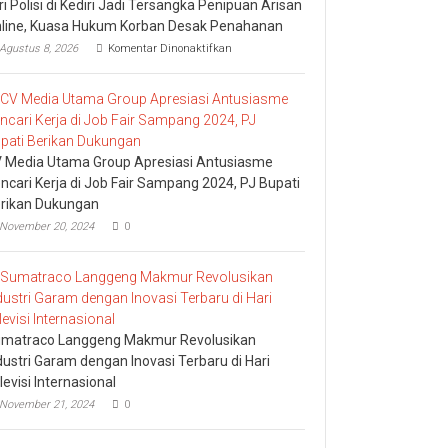
tri Polisi di Kediri Jadi Tersangka Penipuan Arisan
line, Kuasa Hukum Korban Desak Penahanan
pada
Agustus 8, 2026
Komentar Dinonaktifkan
Istri
Polisi
di
Kediri
Jadi
Tersangka
Penipuan
 Media Utama Group Apresiasi Antusiasme
Arisan
ncari Kerja di Job Fair Sampang 2024, PJ Bupati
Online,
rikan Dukungan
Kuasa
Hukum
November 20, 2024
0
Korban
Desak
Penahanan
matraco Langgeng Makmur Revolusikan
dustri Garam dengan Inovasi Terbaru di Hari
levisi Internasional
November 21, 2024
0