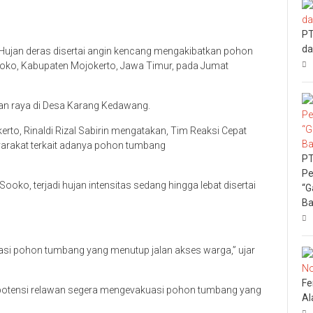
PT
da
Hujan deras disertai angin kencang mengakibatkan pohon
ko, Kabupaten Mojokerto, Jawa Timur, pada Jumat
an raya di Desa Karang Kedawang.
to, Rinaldi Rizal Sabirin mengatakan, Tim Reaksi Cepat
arakat terkait adanya pohon tumbang
PT
Pe
oko, terjadi hujan intensitas sedang hingga lebat disertai
“G
Ba
asi pohon tumbang yang menutup jalan akses warga,” ujar
Fe
potensi relawan segera mengevakuasi pohon tumbang yang
Al