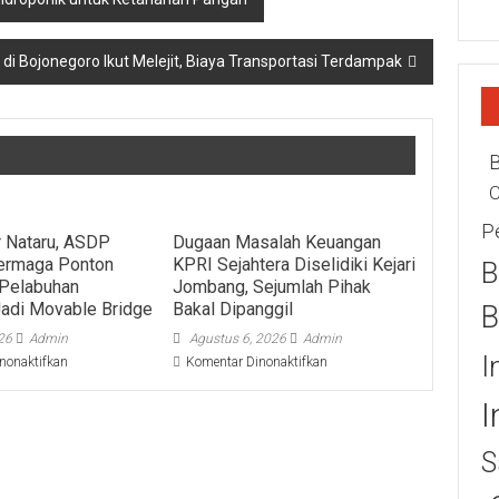
di Bojonegoro Ikut Melejit, Biaya Transportasi Terdampak
C
P
r Nataru, ASDP
Dugaan Masalah Keuangan
ermaga Ponton
KPRI Sejahtera Diselidiki Kejari
B
i Pelabuhan
Jombang, Sejumlah Pihak
adi Movable Bridge
Bakal Dipanggil
B
026
Admin
Agustus 6, 2026
Admin
I
pada
pada
nonaktifkan
Komentar Dinonaktifkan
Sasar
Dugaan
Libur
Masalah
I
Nataru,
Keuangan
ASDP
KPRI
S
Upgrade
Sejahtera
Dermaga
Diselidiki