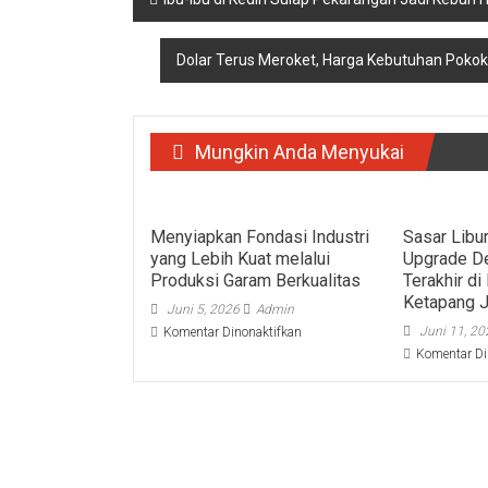
pos
Dolar Terus Meroket, Harga Kebutuhan Pokok 
Mungkin Anda Menyukai
Menyiapkan Fondasi Industri
Sasar Libu
yang Lebih Kuat melalui
Upgrade D
Produksi Garam Berkualitas
Terakhir d
Ketapang J
Juni 5, 2026
Admin
pada
Juni 11, 2
Komentar Dinonaktifkan
Menyiapkan
Komentar Di
Fondasi
Industri
yang
Lebih
Kuat
melalui