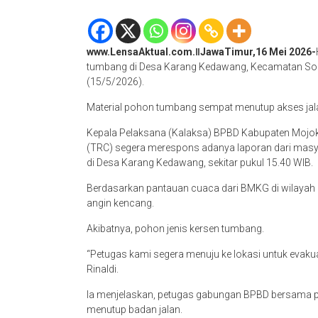
www.LensaAktual.com.ǁJawaTimur,16 Mei 2026-
tumbang di Desa Karang Kedawang, Kecamatan Soo
(15/5/2026).
Material pohon tumbang sempat menutup akses jal
Kepala Pelaksana (Kalaksa) BPBD Kabupaten Mojoker
(TRC) segera merespons adanya laporan dari masy
di Desa Karang Kedawang, sekitar pukul 15.40 WIB.
Berdasarkan pantauan cuaca dari BMKG di wilayah So
angin kencang.
Akibatnya, pohon jenis kersen tumbang.
“Petugas kami segera menuju ke lokasi untuk evaku
Rinaldi.
Ia menjelaskan, petugas gabungan BPBD bersama 
menutup badan jalan.