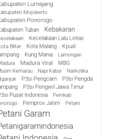
Kabupaten Lumajang
abupaten Mojokerto
Kabupaten Ponorogo
Kebakaran
abupaten Tuban
Kecelakaan Lalu Lintas
ecelakaan
Kota Malang
Kpud
ota Blitar
ampang
Kung Mania
Lamongan
Madura Viral
MBG
Madura
usim Kemarau
Napi Kabur
Narkotika
P3si Pengcam
P3si Pengda
ganjuk
ampang
P3si Pengwil Jawa Timur
3si Pusat Indonesia
Pemkab
Pemprov Jatim
Petani
onorogo
Petani Garam
Petanigaramindonesia
Petani Indonesia