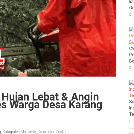
Is
On
CV
Pe
Be
nal
Hujan Lebat & Angin
s Warga Desa Karang
Su
In
Te
g
,
Kabupaten Mojokerto
,
Kecamatan Sooko