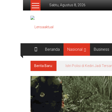
Lompat
Sabtu, Agustus 8, 2026
ke
konten
Lensaaktual
Beranda
Nasional
Business
Berita Baru:
Dugaan Masalah Keuangan KPRI