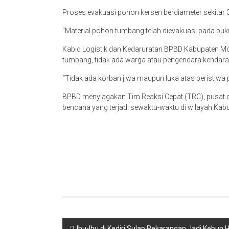
Proses evakuasi pohon kersen berdiameter sekitar
“Material pohon tumbang telah dievakuasi pada puku
Kabid Logistik dan Kedaruratan BPBD Kabupaten M
tumbang, tidak ada warga atau pengendara kendaraa
“Tidak ada korban jiwa maupun luka atas peristiwa
BPBD menyiagakan Tim Reaksi Cepat (TRC), pusat d
bencana yang terjadi sewaktu-waktu di wilayah Kab
Navigasi
Ibu-Ibu di Kediri Sulap Pekarangan Jadi Kebun