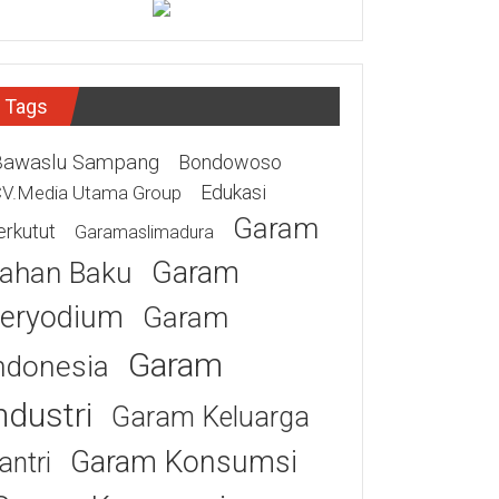
Tags
Bawaslu Sampang
Bondowoso
Edukasi
V.Media Utama Group
Garam
erkutut
Garamaslimadura
Garam
ahan Baku
eryodium
Garam
Garam
ndonesia
ndustri
Garam Keluarga
Garam Konsumsi
antri