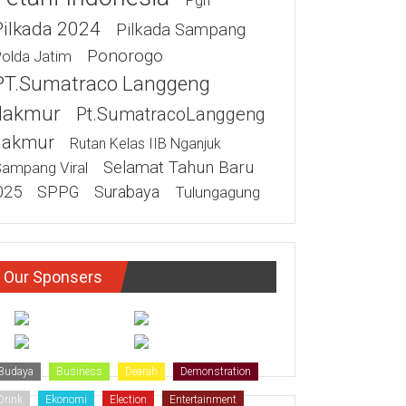
Pgri
Pilkada 2024
Pilkada Sampang
Ponorogo
olda Jatim
PT.Sumatraco Langgeng
akmur
Pt.SumatracoLanggeng
akmur
Rutan Kelas IIB Nganjuk
Selamat Tahun Baru
ampang Viral
025
SPPG
Surabaya
Tulungagung
Our Sponsers
Budaya
Business
Dearah
Demonstration
Drink
Ekonomi
Election
Entertainment