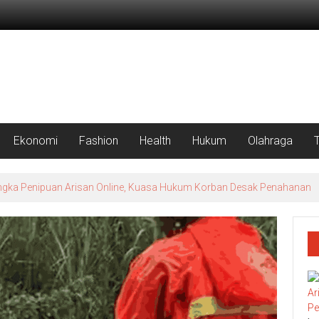
Ekonomi
Fashion
Health
Hukum
Olahraga
 Sejahtera Diselidiki Kejari Jombang, Sejumlah Pihak Bakal Dipanggil