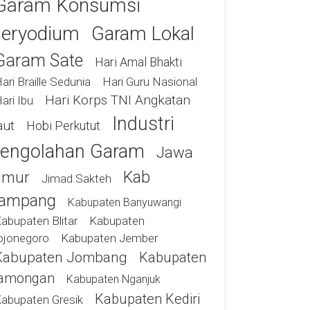
Garam Konsumsi
eryodium
Garam Lokal
Garam Sate
Hari Amal Bhakti
ari Braille Sedunia
Hari Guru Nasional
Hari Korps TNI Angkatan
ari Ibu
Industri
aut
Hobi Perkutut
engolahan Garam
Jawa
Kab
imur
Jimad Sakteh
ampang
Kabupaten Banyuwangi
abupaten Blitar
Kabupaten
ojonegoro
Kabupaten Jember
Kabupaten Jombang
Kabupaten
amongan
Kabupaten Nganjuk
Kabupaten Kediri
abupaten Gresik