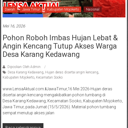
Daerah
Jawa Timur
Kabupaten Mojokerto
Nasional
Mei 16, 2026
Pohon Roboh Imbas Hujan Lebat &
Angin Kencang Tutup Akses Warga
Desa Karang Kedawang
Diposkan Oleh:Admin
Desa Karang Kedawang
,
Hujan deras disertai angin kencang
,
Kabupaten Mojokerto
,
Kecamatan Sooko
www.LensaAktual.com.ǁJawaTimur,16 Mei 2026-Hujan deras
disertai angin kencang mengakibatkan pohon tumbang di
Desa Karang Kedawang, Kecamatan Sooko, Kabupaten Mojokerto,
Jawa Timur, pada Jumat (15/5/2026). Material pohon tumbang
sempat menutup akses jalan
Baca selengkapnya