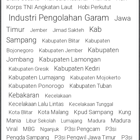
Korps TNI Angkatan Laut
Hobi Perkutut
Industri Pengolahan Garam
Jawa
Kab
Timur
Jimad Sakteh
Jember
Sampang
Kabupaten Blitar
Kabupaten
Kabupaten
Bojonegoro
Kabupaten Jember
Jombang
Kabupaten Lamongan
Kabupaten Kediri
Kabupaten Gresik
Kabupaten Lumajang
Kabupaten Mojokerto
Kabupaten Ponorogo
Kabupaten Tuban
Kebakaran
Kecelakaan
Kecelakaan Lalu Lintas
Kecelakaan Tunggal
Kota Malang
Kpud Sampang
Kung
Kota Blitar
Mania
Madura
Madura
Libur Sekolah
Lumajang
Viral
MBG
P3si Pengcam
P3si
Nganjuk
Pengda Sampang
P3si Pengwil Jawa Timur
P3si