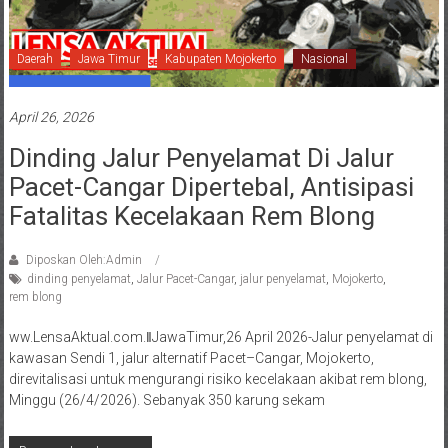
Daerah
Jawa Timur
Kabupaten Mojokerto
Nasional
April 26, 2026
Dinding Jalur Penyelamat Di Jalur
Pacet-Cangar Dipertebal, Antisipasi
Fatalitas Kecelakaan Rem Blong
Diposkan Oleh:Admin
dinding penyelamat
,
Jalur Pacet-Cangar
,
jalur penyelamat
,
Mojokerto
,
rem blong
ww.LensaAktual.com.ǁJawaTimur,26 April 2026-Jalur penyelamat di
kawasan Sendi 1, jalur alternatif Pacet–Cangar, Mojokerto,
direvitalisasi untuk mengurangi risiko kecelakaan akibat rem blong,
Minggu (26/4/2026). Sebanyak 350 karung sekam