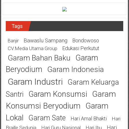
Tags
Bawaslu Sampang
Bondowoso
Banjir
Edukasi Perkutut
CV.Media Utama Group
Garam
Garam Bahan Baku
Beryodium
Garam Indonesia
Garam Industri
Garam Keluarga
Garam
Garam Konsumsi
Santri
Konsumsi Beryodium
Garam
Lokal
Garam Sate
Hari Amal Bhakti
Hari
Hari
Braille Sedunia
Hari Guru Nasional
Hari Ibu