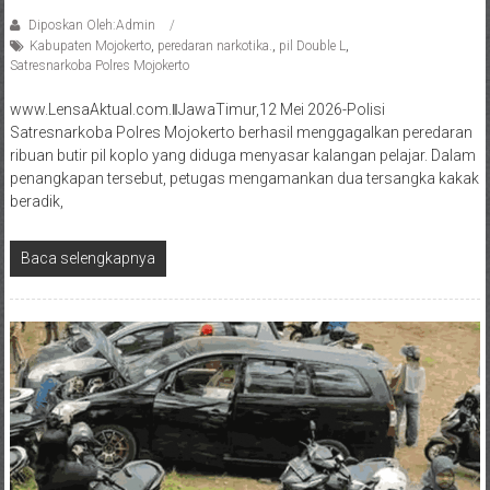
Diposkan Oleh:Admin
Kabupaten Mojokerto
,
peredaran narkotika.
,
pil Double L
,
Satresnarkoba Polres Mojokerto
www.LensaAktual.com.ǁJawaTimur,12 Mei 2026-Polisi
Satresnarkoba Polres Mojokerto berhasil menggagalkan peredaran
ribuan butir pil koplo yang diduga menyasar kalangan pelajar. Dalam
penangkapan tersebut, petugas mengamankan dua tersangka kakak
beradik,
Baca selengkapnya