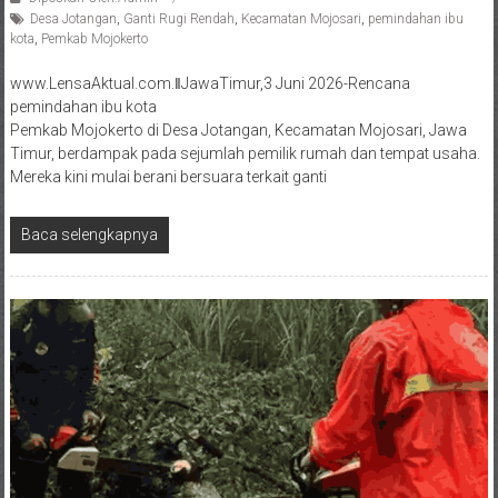
Desa Jotangan
,
Ganti Rugi Rendah
,
Kecamatan Mojosari
,
pemindahan ibu
kota
,
Pemkab Mojokerto
www.LensaAktual.com.ǁJawaTimur,3 Juni 2026-Rencana
pemindahan ibu kota
Pemkab Mojokerto di Desa Jotangan, Kecamatan Mojosari, Jawa
Timur, berdampak pada sejumlah pemilik rumah dan tempat usaha.
Mereka kini mulai berani bersuara terkait ganti
Baca selengkapnya