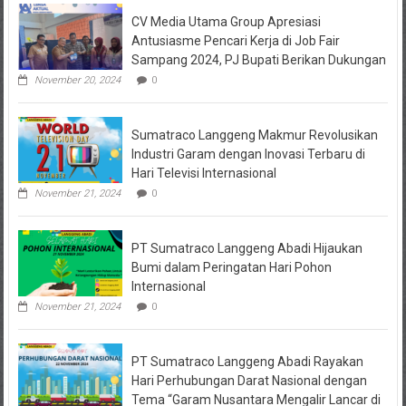
Keuangan
CV Media Utama Group Apresiasi
KPRI
Sejahtera
Antusiasme Pencari Kerja di Job Fair
Diselidiki
Sampang 2024, PJ Bupati Berikan Dukungan
Kejari
Jombang,
November 20, 2024
0
Sejumlah
Pihak
Bakal
Sumatraco Langgeng Makmur Revolusikan
Dipanggil
Industri Garam dengan Inovasi Terbaru di
Hari Televisi Internasional
November 21, 2024
0
PT Sumatraco Langgeng Abadi Hijaukan
Bumi dalam Peringatan Hari Pohon
Internasional
November 21, 2024
0
PT Sumatraco Langgeng Abadi Rayakan
Hari Perhubungan Darat Nasional dengan
Tema “Garam Nusantara Mengalir Lancar di