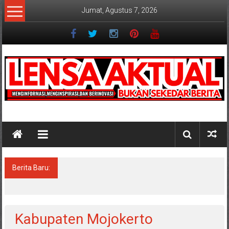
Lompat
Jumat, Agustus 7, 2026
ke
konten
Lensaaktual
Berita Baru:
Program Kampung Nelayan Merah Putih
Masuk Lamongan, Paciran & Brondong Jadi
Pusat Ekonomi Pesisir
Kabupaten Mojokerto