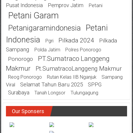
Pusat Indonesia
Pemprov Jatim
Petani
Petani Garam
Petani
Petanigaramindonesia
Indonesia
Pilkada 2024
Pilkada
Pgri
Sampang
Polda Jatim
Polres Ponorogo
PT.Sumatraco Langgeng
Ponorogo
Makmur
Pt.SumatracoLanggeng Makmur
Sampang
Reog Ponorogo
Rutan Kelas IIB Nganjuk
Selamat Tahun Baru 2025
SPPG
Viral
Surabaya
Tulungagung
Tanah Longsor
Our Sponsers