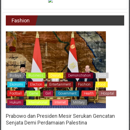
Fashion
Budaya
Business
Dearah
Demonstration
Drink
Ekonomi
Election
Entertainment
Fashion
Food
Football
Game
Girl
Government
Health
Hospital
Hukum
International
Internet
Military
Prabowo dan Presiden Mesir Serukan Gencatan
Senjata Demi Perdamaian Palestina