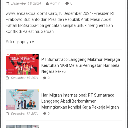
Desember 19, 2024
Admin
0
www.lensaaktual.comǁKairo,19 Desember 2024- Presiden RI
Prabowo Subianto dan Presiden Republik Arab Mesir Abdel
Fattah El-Sisi tiba-tiba gencatan senjata untuk menghentikan
konflik di Palestina. Seruan
Selengkapnya
PT Sumatraco Langgeng Makmur: Menjaga
Keutuhan NKRI Melalui Peringatan Hari Bela
Negara ke-76
Desember 19, 2024
0
Hari Migran Internasional: PT Sumatraco
Langgeng Abadi Berkomitmen
Meningkatkan Kondisi Kerja Pekerja Migran
Desember 17, 2024
0