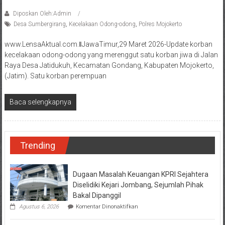
Diposkan Oleh:Admin
Desa Sumbergirang
,
Kecelakaan Odong-odong
,
Polres Mojokerto
www.LensaAktual.com.ǁJawaTimur,29 Maret 2026-Update korban
kecelakaan odong-odong yang merenggut satu korban jiwa di Jalan
Raya Desa Jatidukuh, Kecamatan Gondang, Kabupaten Mojokerto,
(Jatim). Satu korban perempuan
Baca selengkapnya
Trending
Dugaan Masalah Keuangan KPRI Sejahtera
Diselidiki Kejari Jombang, Sejumlah Pihak
Bakal Dipanggil
pada
Agustus 6, 2026
Komentar Dinonaktifkan
Dugaan
Masalah