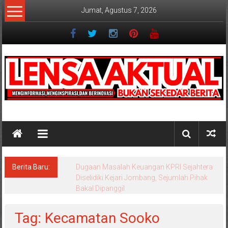
Lompat
Jumat, Agustus 7, 2026
ke
konten
Lensaaktual
Berita Baru:
Dugaan Masalah Keuangan KPRI Sejahtera
Diselidiki Kejari Jombang, Sejumlah Pihak
Bakal Dipanggil
Tag: Kecamatan Sooko