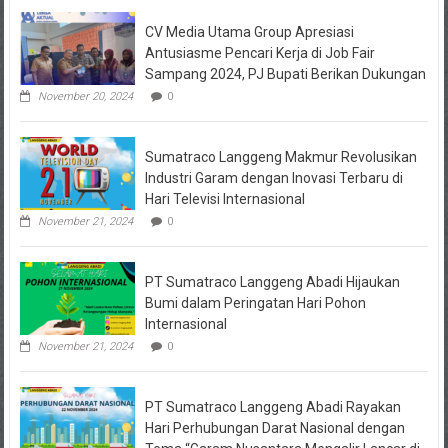
Keuangan
CV Media Utama Group Apresiasi
KPRI
Sejahtera
Antusiasme Pencari Kerja di Job Fair
Diselidiki
Sampang 2024, PJ Bupati Berikan Dukungan
Kejari
Jombang,
November 20, 2024
0
Sejumlah
Pihak
Bakal
Sumatraco Langgeng Makmur Revolusikan
Dipanggil
Industri Garam dengan Inovasi Terbaru di
Hari Televisi Internasional
November 21, 2024
0
PT Sumatraco Langgeng Abadi Hijaukan
Bumi dalam Peringatan Hari Pohon
Internasional
November 21, 2024
0
PT Sumatraco Langgeng Abadi Rayakan
Hari Perhubungan Darat Nasional dengan