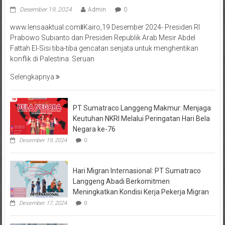
Desember 19, 2024
Admin
0
www.lensaaktual.comǁKairo,19 Desember 2024- Presiden RI
Prabowo Subianto dan Presiden Republik Arab Mesir Abdel
Fattah El-Sisi tiba-tiba gencatan senjata untuk menghentikan
konflik di Palestina. Seruan
Selengkapnya
PT Sumatraco Langgeng Makmur: Menjaga
Keutuhan NKRI Melalui Peringatan Hari Bela
Negara ke-76
Desember 19, 2024
0
Hari Migran Internasional: PT Sumatraco
Langgeng Abadi Berkomitmen
Meningkatkan Kondisi Kerja Pekerja Migran
Desember 17, 2024
0