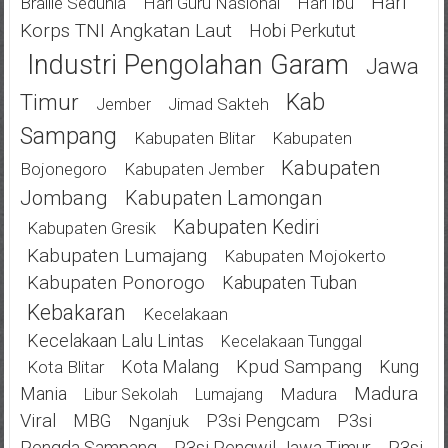
Hari
Braille Sedunia
Hari Guru Nasional
Hari Ibu
Korps TNI Angkatan Laut
Hobi Perkutut
Industri Pengolahan Garam
Jawa
Kab
Timur
Jimad Sakteh
Jember
Sampang
Kabupaten Blitar
Kabupaten
Kabupaten
Bojonegoro
Kabupaten Jember
Jombang
Kabupaten Lamongan
Kabupaten Kediri
Kabupaten Gresik
Kabupaten Lumajang
Kabupaten Mojokerto
Kabupaten Ponorogo
Kabupaten Tuban
Kebakaran
Kecelakaan
Kecelakaan Lalu Lintas
Kecelakaan Tunggal
Kota Malang
Kpud Sampang
Kung
Kota Blitar
Mania
Madura
Madura
Libur Sekolah
Lumajang
Viral
MBG
P3si Pengcam
P3si
Nganjuk
Pengda Sampang
P3si Pengwil Jawa Timur
P3si