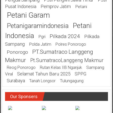
Pusat Indonesia
Pemprov Jatim
Petani
Petani Garam
Petani
Petanigaramindonesia
Indonesia
Pilkada 2024
Pilkada
Pgri
Sampang
Polda Jatim
Polres Ponorogo
PT.Sumatraco Langgeng
Ponorogo
Makmur
Pt.SumatracoLanggeng Makmur
Sampang
Reog Ponorogo
Rutan Kelas IIB Nganjuk
Selamat Tahun Baru 2025
SPPG
Viral
Surabaya
Tulungagung
Tanah Longsor
Our Sponsers