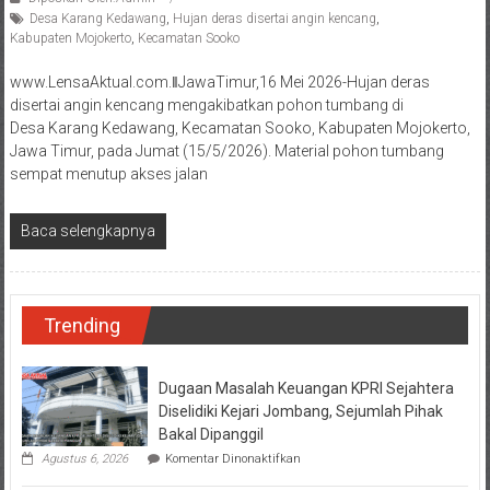
Desa Karang Kedawang
,
Hujan deras disertai angin kencang
,
Kabupaten Mojokerto
,
Kecamatan Sooko
www.LensaAktual.com.ǁJawaTimur,16 Mei 2026-Hujan deras
disertai angin kencang mengakibatkan pohon tumbang di
Desa Karang Kedawang, Kecamatan Sooko, Kabupaten Mojokerto,
Jawa Timur, pada Jumat (15/5/2026). Material pohon tumbang
sempat menutup akses jalan
Baca selengkapnya
Trending
Dugaan Masalah Keuangan KPRI Sejahtera
Diselidiki Kejari Jombang, Sejumlah Pihak
Bakal Dipanggil
pada
Agustus 6, 2026
Komentar Dinonaktifkan
Dugaan
Masalah