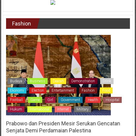
Fashion
Budaya
Business
Dearah
Demonstration
Drink
Ekonomi
Election
Entertainment
Fashion
Food
Football
Game
Girl
Government
Health
Hospital
Hukum
International
Internet
Military
Prabowo dan Presiden Mesir Serukan Gencatan
Senjata Demi Perdamaian Palestina