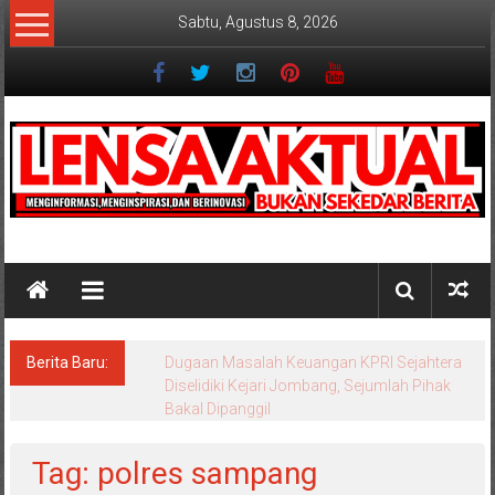
Lompat
Sabtu, Agustus 8, 2026
ke
konten
Lensaaktual
Berita Baru:
Dugaan Masalah Keuangan KPRI Sejahtera
Diselidiki Kejari Jombang, Sejumlah Pihak
Bakal Dipanggil
Tag: polres sampang