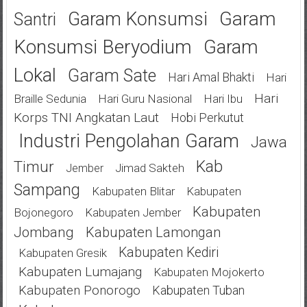
Garam
Garam Konsumsi
Santri
Konsumsi Beryodium
Garam
Lokal
Garam Sate
Hari Amal Bhakti
Hari
Hari
Braille Sedunia
Hari Guru Nasional
Hari Ibu
Korps TNI Angkatan Laut
Hobi Perkutut
Industri Pengolahan Garam
Jawa
Kab
Timur
Jimad Sakteh
Jember
Sampang
Kabupaten Blitar
Kabupaten
Kabupaten
Bojonegoro
Kabupaten Jember
Jombang
Kabupaten Lamongan
Kabupaten Kediri
Kabupaten Gresik
Kabupaten Lumajang
Kabupaten Mojokerto
Kabupaten Ponorogo
Kabupaten Tuban