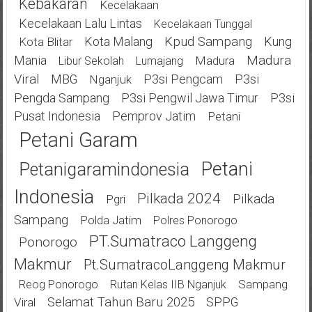
Kebakaran
Kecelakaan
Kecelakaan Lalu Lintas
Kecelakaan Tunggal
Kota Malang
Kpud Sampang
Kung
Kota Blitar
Mania
Madura
Madura
Libur Sekolah
Lumajang
Viral
MBG
P3si Pengcam
P3si
Nganjuk
Pengda Sampang
P3si Pengwil Jawa Timur
P3si
Pusat Indonesia
Pemprov Jatim
Petani
Petani Garam
Petani
Petanigaramindonesia
Indonesia
Pilkada 2024
Pilkada
Pgri
Sampang
Polda Jatim
Polres Ponorogo
PT.Sumatraco Langgeng
Ponorogo
Makmur
Pt.SumatracoLanggeng Makmur
Sampang
Reog Ponorogo
Rutan Kelas IIB Nganjuk
Selamat Tahun Baru 2025
SPPG
Viral