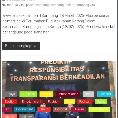
madura viral
,
polres sampang
,
sampang update
,
sampang viral
www.lensaaktual.com.ǁSampang ,18 Maret 2025- Aksi pencurian
helm terjadi di Perumahan Puri, Kelurahan Karang Dalam,
Kecamatan Sampang, pada Selasa (18/02/2025). Peristiwa tersebut
berlangsung pada siang hari
Baca selengkapnya
Budaya
Business
Dearah
Demonstration
Drink
Ekonomi
Election
Entertainment
Fashion
Food
Football
Game
Girl
Government
Health
Hospital
Hukum
International
Internet
Military