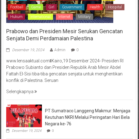
Football
Game
Girl
Government
Health
Hospital
Hukum
International
Internet
Military
Prabowo dan Presiden Mesir Serukan Gencatan
Senjata Demi Perdamaian Palestina
Desember 19, 2024
Admin
0
www.lensaaktual.comǁKairo,19 Desember 2024- Presiden RI
Prabowo Subianto dan Presiden Republik Arab Mesir Abdel
Fattah El-Sisi tiba-tiba gencatan senjata untuk menghentikan
konflik di Palestina. Seruan
Selengkapnya
PT Sumatraco Langgeng Makmur: Menjaga
Keutuhan NKRI Melalui Peringatan Hari Bela
Negara ke-76
Desember 19, 2024
0