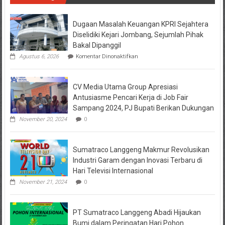
Dugaan Masalah Keuangan KPRI Sejahtera
Diselidiki Kejari Jombang, Sejumlah Pihak
Bakal Dipanggil
pada
Agustus 6, 2026
Komentar Dinonaktifkan
Dugaan
Masalah
Keuangan
CV Media Utama Group Apresiasi
KPRI
Sejahtera
Antusiasme Pencari Kerja di Job Fair
Diselidiki
Sampang 2024, PJ Bupati Berikan Dukungan
Kejari
Jombang,
November 20, 2024
0
Sejumlah
Pihak
Bakal
Sumatraco Langgeng Makmur Revolusikan
Dipanggil
Industri Garam dengan Inovasi Terbaru di
Hari Televisi Internasional
November 21, 2024
0
PT Sumatraco Langgeng Abadi Hijaukan
Bumi dalam Peringatan Hari Pohon