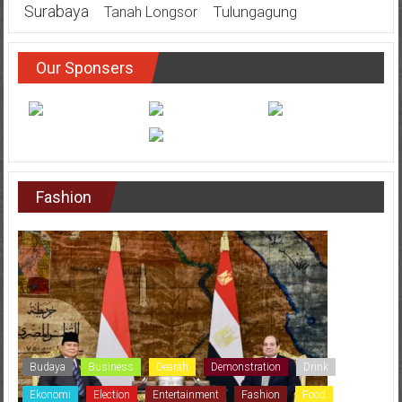
Surabaya
Tulungagung
Tanah Longsor
Our Sponsers
Fashion
Budaya
Business
Dearah
Demonstration
Drink
Ekonomi
Election
Entertainment
Fashion
Food