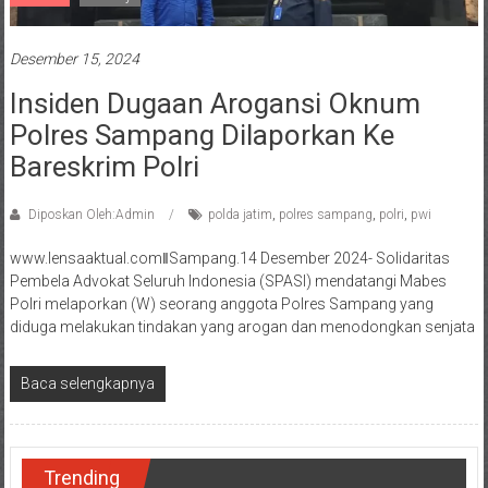
Desember 15, 2024
Insiden Dugaan Arogansi Oknum
Polres Sampang Dilaporkan Ke
Bareskrim Polri
Diposkan Oleh:Admin
polda jatim
,
polres sampang
,
polri
,
pwi
www.lensaaktual.comǁSampang.14 Desember 2024- Solidaritas
Pembela Advokat Seluruh Indonesia (SPASI) mendatangi Mabes
Polri melaporkan (W) seorang anggota Polres Sampang yang
diduga melakukan tindakan yang arogan dan menodongkan senjata
Baca selengkapnya
Trending