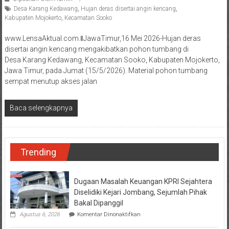
Desa Karang Kedawang
,
Hujan deras disertai angin kencang
,
Kabupaten Mojokerto
,
Kecamatan Sooko
www.LensaAktual.com.ǁJawaTimur,16 Mei 2026-Hujan deras
disertai angin kencang mengakibatkan pohon tumbang di
Desa Karang Kedawang, Kecamatan Sooko, Kabupaten Mojokerto,
Jawa Timur, pada Jumat (15/5/2026). Material pohon tumbang
sempat menutup akses jalan
Baca selengkapnya
Trending
Dugaan Masalah Keuangan KPRI Sejahtera
Diselidiki Kejari Jombang, Sejumlah Pihak
Bakal Dipanggil
pada
Agustus 6, 2026
Komentar Dinonaktifkan
Dugaan
Masalah