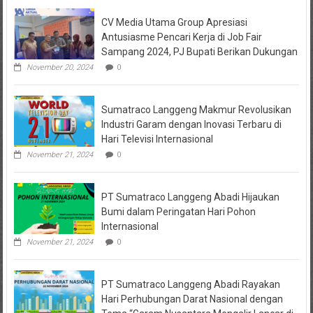
Keuangan
CV Media Utama Group Apresiasi
KPRI
Sejahtera
Antusiasme Pencari Kerja di Job Fair
Diselidiki
Sampang 2024, PJ Bupati Berikan Dukungan
Kejari
Jombang,
November 20, 2024
0
Sejumlah
Pihak
Bakal
Sumatraco Langgeng Makmur Revolusikan
Dipanggil
Industri Garam dengan Inovasi Terbaru di
Hari Televisi Internasional
November 21, 2024
0
PT Sumatraco Langgeng Abadi Hijaukan
Bumi dalam Peringatan Hari Pohon
Internasional
November 21, 2024
0
PT Sumatraco Langgeng Abadi Rayakan
Hari Perhubungan Darat Nasional dengan