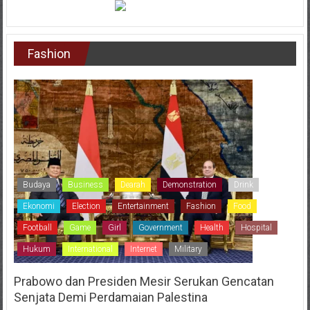
Fashion
Budaya
Business
Dearah
Demonstration
Drink
Ekonomi
Election
Entertainment
Fashion
Food
Football
Game
Girl
Government
Health
Hospital
Hukum
International
Internet
Military
Prabowo dan Presiden Mesir Serukan Gencatan
Senjata Demi Perdamaian Palestina