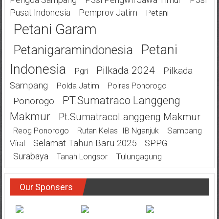
Pusat Indonesia
Pemprov Jatim
Petani
Petani Garam
Petani
Petanigaramindonesia
Indonesia
Pilkada 2024
Pilkada
Pgri
Sampang
Polda Jatim
Polres Ponorogo
PT.Sumatraco Langgeng
Ponorogo
Makmur
Pt.SumatracoLanggeng Makmur
Sampang
Reog Ponorogo
Rutan Kelas IIB Nganjuk
Selamat Tahun Baru 2025
SPPG
Viral
Surabaya
Tulungagung
Tanah Longsor
Our Sponsers