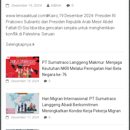
Desember 19, 2024
Admin
0
www.lensaaktual.comǁKairo,19 Desember 2024- Presiden RI
Prabowo Subianto dan Presiden Republik Arab Mesir Abdel
Fattah El-Sisi tiba-tiba gencatan senjata untuk menghentikan
konflik di Palestina. Seruan
Selengkapnya
PT Sumatraco Langgeng Makmur: Menjaga
Keutuhan NKRI Melalui Peringatan Hari Bela
Negara ke-76
Desember 19, 2024
0
Hari Migran Internasional: PT Sumatraco
Langgeng Abadi Berkomitmen
Meningkatkan Kondisi Kerja Pekerja Migran
Desember 17, 2024
0