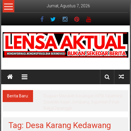
Lompat
Jumat, Agustus 7, 2026
ke
konten
Lensaaktual
Berita Baru:
Program Kampung Nelayan Merah Putih
Masuk Lamongan, Paciran & Brondong Jadi
Pusat Ekonomi Pesisir
Tag: Desa Karang Kedawang