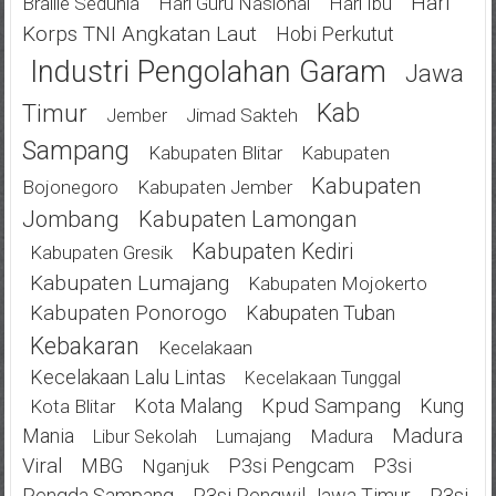
Hari
Braille Sedunia
Hari Guru Nasional
Hari Ibu
Korps TNI Angkatan Laut
Hobi Perkutut
Industri Pengolahan Garam
Jawa
Kab
Timur
Jimad Sakteh
Jember
Sampang
Kabupaten Blitar
Kabupaten
Kabupaten
Bojonegoro
Kabupaten Jember
Jombang
Kabupaten Lamongan
Kabupaten Kediri
Kabupaten Gresik
Kabupaten Lumajang
Kabupaten Mojokerto
Kabupaten Ponorogo
Kabupaten Tuban
Kebakaran
Kecelakaan
Kecelakaan Lalu Lintas
Kecelakaan Tunggal
Kota Malang
Kpud Sampang
Kung
Kota Blitar
Mania
Madura
Madura
Libur Sekolah
Lumajang
Viral
MBG
P3si Pengcam
P3si
Nganjuk
Pengda Sampang
P3si Pengwil Jawa Timur
P3si