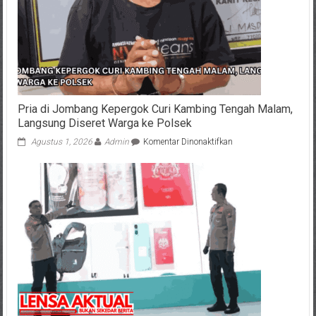
Selamanya
karena
Tenggelam,
Ibu
Menangis
Sesenggukan
Pria di Jombang Kepergok Curi Kambing Tengah Malam,
Langsung Diseret Warga ke Polsek
pada
Agustus 1, 2026
Admin
Komentar Dinonaktifkan
Pria
di
Jombang
Kepergok
Curi
Kambing
Tengah
Malam,
Langsung
Diseret
Warga
ke
Polsek