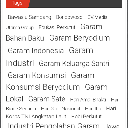
Tags
Bawaslu Sampang
Bondowoso
CV.Media
Garam
Edukasi Perkutut
Utama Group
Garam Beryodium
Bahan Baku
Garam
Garam Indonesia
Industri
Garam Keluarga Santri
Garam
Garam Konsumsi
Konsumsi Beryodium
Garam
Lokal
Garam Sate
Hari Amal Bhakti
Hari
Hari
Braille Sedunia
Hari Guru Nasional
Hari Ibu
Korps TNI Angkatan Laut
Hobi Perkutut
Industri Pengolahan Garam
Jawa