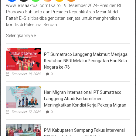
www.lensaaktual.comǁKairo,19 Desember 2024- Presiden RI
Prabowo Subianto dan Presiden Republik Arab Mesir Abdel
Fattah El-Sisi tiba-tiba gencatan senjata untuk menghentikan
konflik di Palestina. Seruan
Selengkapnya
PT Sumatraco Langgeng Makmur: Menjaga
Keutuhan NKRI Melalui Peringatan Hari Bela
Negara ke-76
Desember 19, 2024
0
Hari Migran Internasional: PT Sumatraco
Langgeng Abadi Berkomitmen
Meningkatkan Kondisi Kerja Pekerja Migran
Desember 17, 2024
0
PMI Kabupaten Sampang Fokus Intervensi