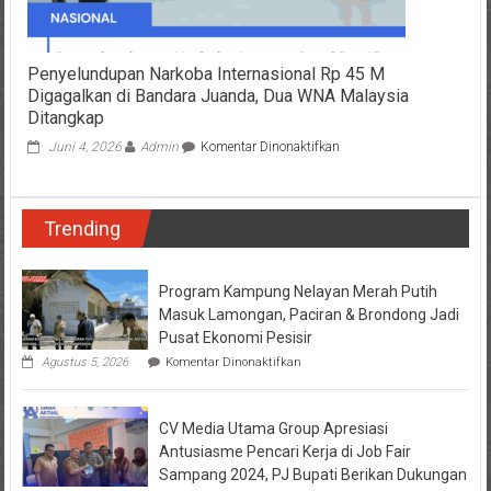
Penyelundupan Narkoba Internasional Rp 45 M
Digagalkan di Bandara Juanda, Dua WNA Malaysia
Ditangkap
pada
Juni 4, 2026
Admin
Komentar Dinonaktifkan
Penyelundupan
Narkoba
Internasional
Trending
Rp
45
M
Digagalkan
Program Kampung Nelayan Merah Putih
di
Masuk Lamongan, Paciran & Brondong Jadi
Bandara
Pusat Ekonomi Pesisir
Juanda,
pada
Agustus 5, 2026
Komentar Dinonaktifkan
Dua
Program
WNA
Kampung
Malaysia
Nelayan
Ditangkap
CV Media Utama Group Apresiasi
Merah
Putih
Antusiasme Pencari Kerja di Job Fair
Masuk
Sampang 2024, PJ Bupati Berikan Dukungan
Lamongan,