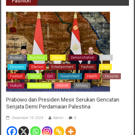
Fashion
Budaya
Business
Dearah
Demonstration
Drink
Ekonomi
Election
Entertainment
Fashion
Food
Football
Game
Girl
Government
Health
Hospital
Hukum
International
Internet
Military
Prabowo dan Presiden Mesir Serukan Gencatan
Senjata Demi Perdamaian Palestina
Desember 19, 2024
Admin
0