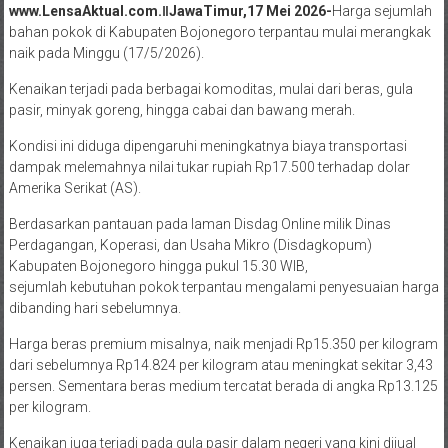
www.LensaAktual.com.ǁJawaTimur,17 Mei 2026-
Harga sejumlah
bahan pokok di Kabupaten Bojonegoro terpantau mulai merangkak
naik pada Minggu (17/5/2026).
Kenaikan terjadi pada berbagai komoditas, mulai dari beras, gula
pasir, minyak goreng, hingga cabai dan bawang merah.
Kondisi ini diduga dipengaruhi meningkatnya biaya transportasi
dampak melemahnya nilai tukar rupiah Rp17.500 terhadap dolar
Amerika Serikat (AS).
Berdasarkan pantauan pada laman Disdag Online milik Dinas
Perdagangan, Koperasi, dan Usaha Mikro (Disdagkopum)
Kabupaten Bojonegoro hingga pukul 15.30 WIB,
sejumlah kebutuhan pokok terpantau mengalami penyesuaian harga
dibanding hari sebelumnya.
Harga beras premium misalnya, naik menjadi Rp15.350 per kilogram
dari sebelumnya Rp14.824 per kilogram atau meningkat sekitar 3,43
persen. Sementara beras medium tercatat berada di angka Rp13.125
per kilogram.
Kenaikan juga terjadi pada gula pasir dalam negeri yang kini dijual