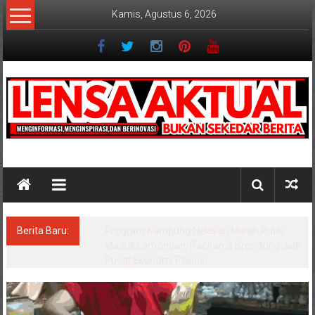
Lompat
Kamis, Agustus 6, 2026
ke
konten
Lensaaktual
Berita Baru:
PT. Sumatraco Langgeng Makmur Siapkan
Strategi Produksi untuk Kebutuhan Industri
Modern