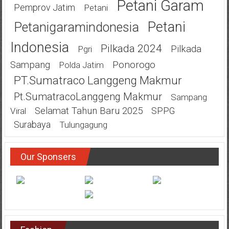
Petani Garam
Pemprov Jatim
Petani
Petani
Petanigaramindonesia
Indonesia
Pilkada 2024
Pilkada
Pgri
Ponorogo
Sampang
Polda Jatim
PT.Sumatraco Langgeng Makmur
Pt.SumatracoLanggeng Makmur
Sampang
Selamat Tahun Baru 2025
SPPG
Viral
Surabaya
Tulungagung
Our Sponsers