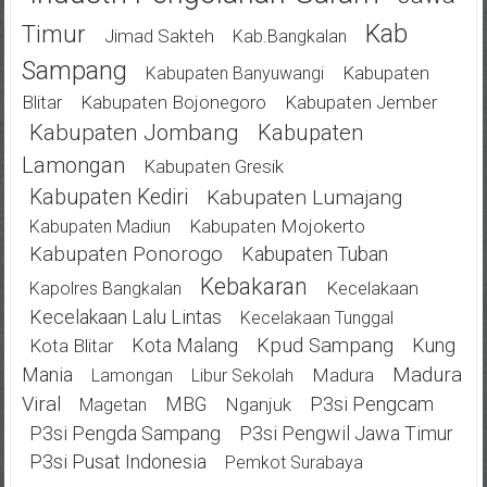
Kab
Timur
Jimad Sakteh
Kab.bangkalan
Sampang
Kabupaten
Kabupaten Banyuwangi
Blitar
Kabupaten Bojonegoro
Kabupaten Jember
Kabupaten Jombang
Kabupaten
Lamongan
Kabupaten Gresik
Kabupaten Kediri
Kabupaten Lumajang
Kabupaten Mojokerto
Kabupaten Madiun
Kabupaten Ponorogo
Kabupaten Tuban
Kebakaran
Kecelakaan
Kapolres Bangkalan
Kecelakaan Lalu Lintas
Kecelakaan Tunggal
Kota Malang
Kpud Sampang
Kung
Kota Blitar
Mania
Madura
Madura
Lamongan
Libur Sekolah
Viral
MBG
P3si Pengcam
Nganjuk
Magetan
P3si Pengda Sampang
P3si Pengwil Jawa Timur
P3si Pusat Indonesia
Pemkot Surabaya