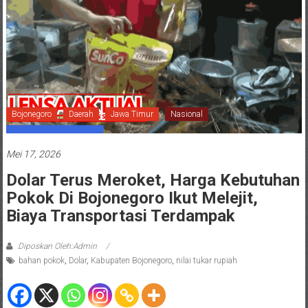
Bojonegoro
Daerah
Jawa Timur
Nasional
Mei 17, 2026
Dolar Terus Meroket, Harga Kebutuhan
Pokok Di Bojonegoro Ikut Melejit,
Biaya Transportasi Terdampak
Diposkan Oleh:Admin
bahan pokok
,
Dolar
,
Kabupaten Bojonegoro
,
nilai tukar rupiah