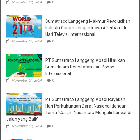
Paciran
November 20, 2024
0
&
Brondong
Jadi
Sumatraco Langgeng Makmur Revolusikan
Pusat
Ekonomi
Industri Garam dengan Inovasi Terbaru di
Pesisir
Hari Televisi Internasional
November 21, 2024
0
PT Sumatraco Langgeng Abadi Hijaukan
Bumi dalam Peringatan Hari Pohon
Internasional
November 21, 2024
0
PT Sumatraco Langgeng Abadi Rayakan
Hari Perhubungan Darat Nasional dengan
Tema “Garam Nusantara Mengalir Lancar di
Jalan yang Baik”
November 23, 2024
0