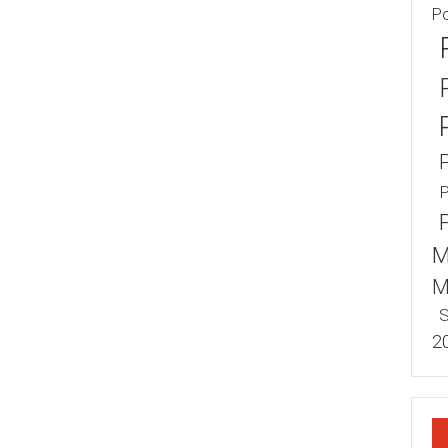
P
P
M
M
S
2