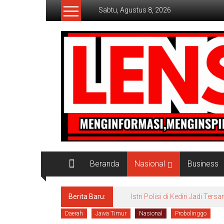
Lompat
Sabtu, Agustus 8, 2026
ke
konten
Lensaaktual
Beranda
Nasional
Business
Berita Baru:
Istri Polisi di Kediri Jadi 
Daerah
Jawa Timur
Nasional
Probolinggo