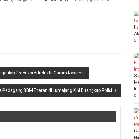
Fe
Al
ulan Produksi di Industri Garam Nasional
Su
Me
In
Dua Pedagang BBM Eceran di Lumajang Kini Ditangkap Polisi
Gu
Na