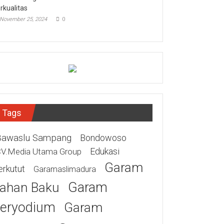
rkualitas
November 25, 2024
0
Tags
Bawaslu Sampang
Bondowoso
Edukasi
V.Media Utama Group
Garam
erkutut
Garamaslimadura
Garam
ahan Baku
eryodium
Garam