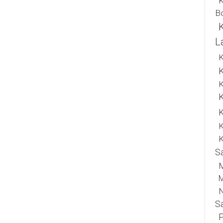
K
B
L
K
K
K
K
K
S
M
N
S
P