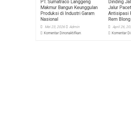
PT. Sumatraco Langgeng
Dinding Ja
Makmur Bangun Keunggulan
Jalur Pace
Produksi di Industri Garam
Antisipasi 
Nasional
Rem Blong
Mei 23, 2026
Admin
April 26, 2
pada
Komentar Dinonaktifkan
Komentar Di
PT.
Sumatraco
Langgeng
Makmur
Bangun
Keunggulan
Produksi
di
Industri
Garam
Nasional