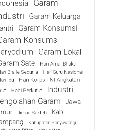
Garam
ndonesia
ndustri
Garam Keluarga
Garam Konsumsi
antri
Garam Konsumsi
eryodium
Garam Lokal
Garam Sate
Hari Amal Bhakti
ari Braille Sedunia
Hari Guru Nasional
Hari Korps TNI Angkatan
ari Ibu
Industri
aut
Hobi Perkutut
engolahan Garam
Jawa
Kab
imur
Jimad Sakteh
ampang
Kabupaten Banyuwangi