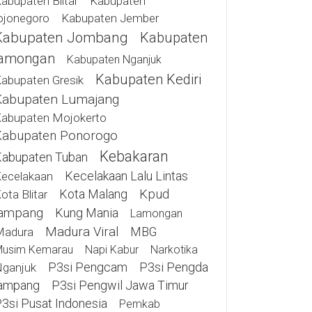
abupaten Blitar
Kabupaten
ojonegoro
Kabupaten Jember
Kabupaten Jombang
Kabupaten
amongan
Kabupaten Nganjuk
Kabupaten Kediri
abupaten Gresik
Kabupaten Lumajang
abupaten Mojokerto
Kabupaten Ponorogo
Kebakaran
abupaten Tuban
Kecelakaan Lalu Lintas
ecelakaan
Kota Malang
Kpud
ota Blitar
ampang
Kung Mania
Lamongan
Madura Viral
MBG
Madura
usim Kemarau
Napi Kabur
Narkotika
P3si Pengcam
P3si Pengda
ganjuk
ampang
P3si Pengwil Jawa Timur
3si Pusat Indonesia
Pemkab