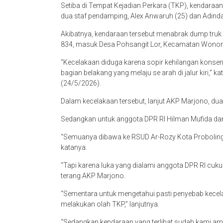
Setiba di Tempat Kejadian Perkara (TKP), kendaraan
dua staf pendamping, Alex Anwaruh (25) dan Adinda
Akibatnya, kendaraan tersebut menabrak dump truk
834, masuk Desa Pohsangit Lor, Kecamatan Wonom
“Kecelakaan diduga karena sopir kehilangan konsen
bagian belakang yang melaju se arah di jalur kiri,”
(24/5/2026).
Dalam kecelakaan tersebut, lanjut AKP Marjono, du
Sedangkan untuk anggota DPR RI Hilman Mufida dan s
“Semuanya dibawa ke RSUD Ar-Rozy Kota Probolingg
katanya.
“Tapi karena luka yang dialami anggota DPR RI cuku
terang AKP Marjono.
“Sementara untuk mengetahui pasti penyebab kecel
melakukan olah TKP,” lanjutnya.
“Sedangkan kendaraan yang terlibat sudah kami am