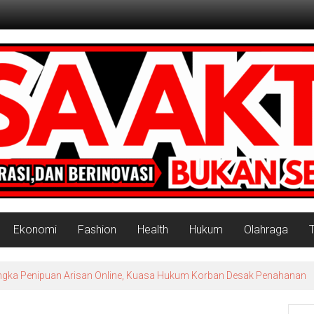
Ekonomi
Fashion
Health
Hukum
Olahraga
Tersangka Penipuan Arisan Online, Kuasa Hukum Korban Desak Penahanan