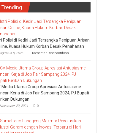
Trending
tri Polisi di Kediri Jadi Tersangka Penipuan Arisan
line, Kuasa Hukum Korban Desak Penahanan
pada
Agustus 8, 2026
Komentar Dinonaktifkan
Istri
Polisi
di
Kediri
Jadi
Tersangka
Penipuan
 Media Utama Group Apresiasi Antusiasme
Arisan
ncari Kerja di Job Fair Sampang 2024, PJ Bupati
Online,
rikan Dukungan
Kuasa
Hukum
November 20, 2024
0
Korban
Desak
Penahanan