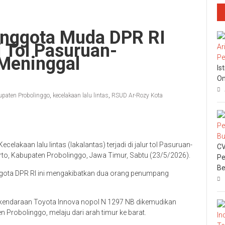
nggota Muda DPR RI
 Tol Pasuruan-
 Meninggal
Is
On
paten Probolinggo
,
kecelakaan lalu lintas
,
RSUD Ar-Rozy Kota
Kecelakaan lalu lintas (lakalantas) terjadi di jalur tol Pasuruan-
CV
, Kabupaten Probolinggo, Jawa Timur, Sabtu (23/5/2026).
Pe
Be
gota DPR RI ini mengakibatkan dua orang penumpang
t kendaraan Toyota Innova nopol N 1297 NB dikemudikan
 Probolinggo, melaju dari arah timur ke barat.