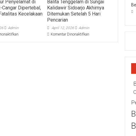
lur Penyelamat di
Balita Tenggelam di Sungai
Be
t-Cangar Dipertebal,
Kalidawir Sidoarjo Akhirnya
Fatalitas Kecelakaan
Ditemukan Setelah 5 Hari
Pencarian
026
Admin
April 12, 2026
Admin
pada
pada
nonaktifkan
Komentar Dinonaktifkan
Dinding
Balita
Jalur
Tenggelam
Penyelamat
di
di
Sungai
Jalur
Kalidawir
Pacet-
Sidoarjo
Cangar
Akhirnya
Dipertebal,
Ditemukan
Antisipasi
Setelah
Fatalitas
5
C
Kecelakaan
Hari
Rem
Pencarian
P
Blong
B
B