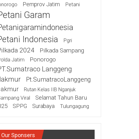
Pemprov Jatim
Petani
onorogo
Petani Garam
Petanigaramindonesia
Petani Indonesia
Pgri
Pilkada 2024
Pilkada Sampang
Ponorogo
olda Jatim
PT.Sumatraco Langgeng
akmur
Pt.SumatracoLanggeng
akmur
Rutan Kelas IIB Nganjuk
Selamat Tahun Baru
ampang Viral
025
SPPG
Surabaya
Tulungagung
Our Sponsers