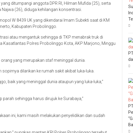
 yang ditumpangi anggota DPR RI, Hilman Mufida (25), serta
Su
 Najwa (26), diduga kehilangan konsentrasi.
In
Te
 nopol W 8439 UK yang dikendarai Imam Subekti saat di KM
erto, Kabupaten Probolinggo.
trasi atau mengantuk sehingga di TKP menabrak truk di
 kata Kasatlantas Polres Probolinggo Kota, AKP Marjono, Minggu
PT
da
a orang yang merupakan staf meninggal dunia.
opirnya dilarikan ke rumah sakit akibat luka-luka.
o, baik yang meninggal dunia ataupun yang luka-luka,”
p parah sehingga harus dirujuk ke Surabaya,”
PT
Pe
akaan ini, kami masih melakukan penyelidikan dan sudah
“G
Ba
ankan,” pungkas mantan KRI Polres Probolinggo tersebut.