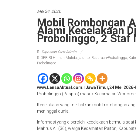
Mei 24, 2026
Mobil Rombongan A
Alami Kecelakaan Di
Probolinggo, 2 Staf
Diposkan Oleh:Admin
DPR RI Hilman Mufida
,
jalur tol Pasuruan-Probolinggo
,
Kabu
Probolinggo
www.LensaAktual.com.ǁJawaTimur,24 Mei 2026-
Probolinggo (Paspro) masuk Kecamatan Wonomerto
Kecelakaan yang melibatkan mobil rombongan ang
meninggal dunia.
Informasi yang diperoleh, kecelakaan bermula saa
Mahrus Ali (36), warga Kecamatan Paiton, Kabupaten