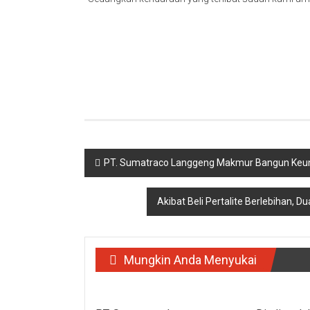
Navigasi
PT. Sumatraco Langgeng Makmur Bangun Keungg
pos
Akibat Beli Pertalite Berlebihan, 
Mungkin Anda Menyukai