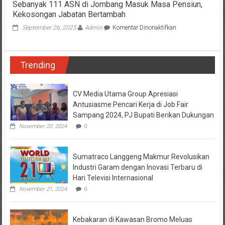
Sebanyak 111 ASN di Jombang Masuk Masa Pensiun,
RI
Kekosongan Jabatan Bertambah
pada
September 26, 2025
Admin
Komentar Dinonaktifkan
Sebanyak
111
ASN
Trending
di
Jombang
Masuk
Masa
CV Media Utama Group Apresiasi
Pensiun,
Antusiasme Pencari Kerja di Job Fair
Kekosongan
Sampang 2024, PJ Bupati Berikan Dukungan
Jabatan
November 20, 2024
0
Bertambah
Sumatraco Langgeng Makmur Revolusikan
Industri Garam dengan Inovasi Terbaru di
Hari Televisi Internasional
November 21, 2024
0
Kebakaran di Kawasan Bromo Meluas