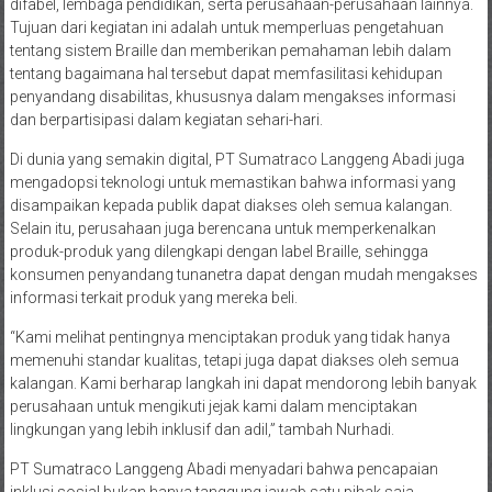
difabel, lembaga pendidikan, serta perusahaan-perusahaan lainnya.
Tujuan dari kegiatan ini adalah untuk memperluas pengetahuan
tentang sistem Braille dan memberikan pemahaman lebih dalam
tentang bagaimana hal tersebut dapat memfasilitasi kehidupan
penyandang disabilitas, khususnya dalam mengakses informasi
dan berpartisipasi dalam kegiatan sehari-hari.
Di dunia yang semakin digital, PT Sumatraco Langgeng Abadi juga
mengadopsi teknologi untuk memastikan bahwa informasi yang
disampaikan kepada publik dapat diakses oleh semua kalangan.
Selain itu, perusahaan juga berencana untuk memperkenalkan
produk-produk yang dilengkapi dengan label Braille, sehingga
konsumen penyandang tunanetra dapat dengan mudah mengakses
informasi terkait produk yang mereka beli.
“Kami melihat pentingnya menciptakan produk yang tidak hanya
memenuhi standar kualitas, tetapi juga dapat diakses oleh semua
kalangan. Kami berharap langkah ini dapat mendorong lebih banyak
perusahaan untuk mengikuti jejak kami dalam menciptakan
lingkungan yang lebih inklusif dan adil,” tambah Nurhadi.
PT Sumatraco Langgeng Abadi menyadari bahwa pencapaian
inklusi sosial bukan hanya tanggung jawab satu pihak saja,