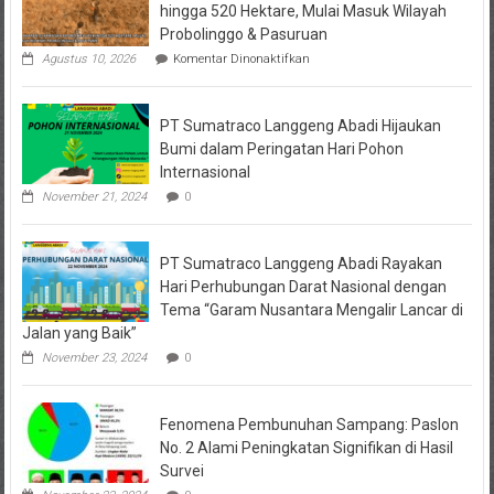
hingga 520 Hektare, Mulai Masuk Wilayah
Probolinggo & Pasuruan
pada
Agustus 10, 2026
Komentar Dinonaktifkan
Kebakaran
di
Kawasan
PT Sumatraco Langgeng Abadi Hijaukan
Bromo
Meluas
Bumi dalam Peringatan Hari Pohon
hingga
Internasional
520
Hektare,
November 21, 2024
0
Mulai
Masuk
Wilayah
PT Sumatraco Langgeng Abadi Rayakan
Probolinggo
&
Hari Perhubungan Darat Nasional dengan
Pasuruan
Tema “Garam Nusantara Mengalir Lancar di
Jalan yang Baik”
November 23, 2024
0
Fenomena Pembunuhan Sampang: Paslon
No. 2 Alami Peningkatan Signifikan di Hasil
Survei