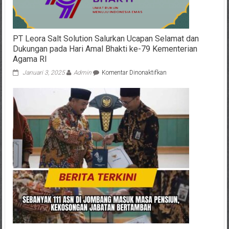
PT Leora Salt Solution Salurkan Ucapan Selamat dan
Dukungan pada Hari Amal Bhakti ke-79 Kementerian
Agama RI
pada
Januari 3, 2025
Admin
Komentar Dinonaktifkan
PT
Leora
Salt
Solution
Salurkan
Ucapan
Selamat
dan
Dukungan
pada
Hari
Amal
Bhakti
ke-
79
Kementerian
Agama