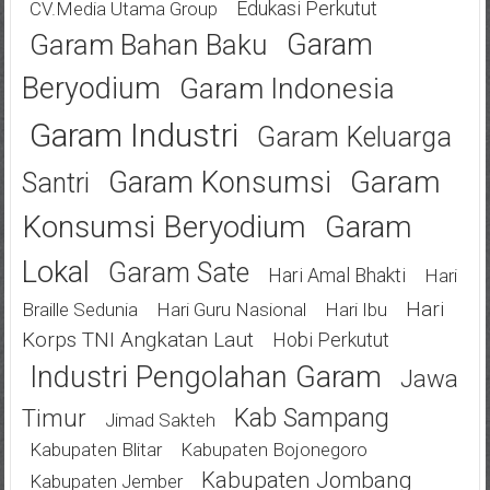
Edukasi Perkutut
CV.Media Utama Group
Garam
Garam Bahan Baku
Beryodium
Garam Indonesia
Garam Industri
Garam Keluarga
Garam
Garam Konsumsi
Santri
Konsumsi Beryodium
Garam
Lokal
Garam Sate
Hari Amal Bhakti
Hari
Hari
Braille Sedunia
Hari Guru Nasional
Hari Ibu
Korps TNI Angkatan Laut
Hobi Perkutut
Industri Pengolahan Garam
Jawa
Kab Sampang
Timur
Jimad Sakteh
Kabupaten Blitar
Kabupaten Bojonegoro
Kabupaten Jombang
Kabupaten Jember