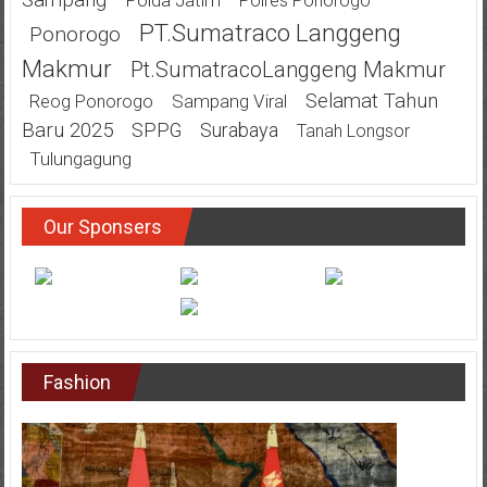
Polres Ponorogo
PT.Sumatraco Langgeng
Ponorogo
Makmur
Pt.SumatracoLanggeng Makmur
Selamat Tahun
Sampang Viral
Reog Ponorogo
Baru 2025
SPPG
Surabaya
Tanah Longsor
Tulungagung
Our Sponsers
Fashion