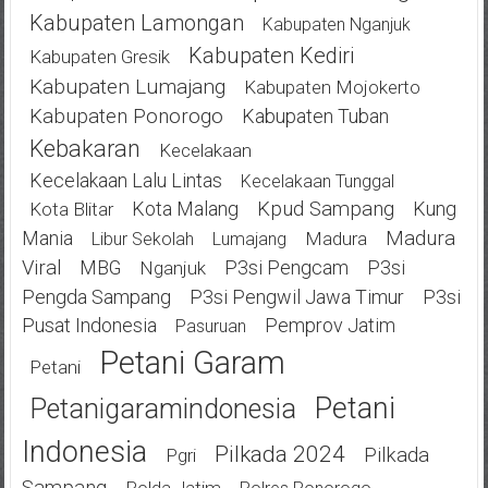
Kabupaten Lamongan
Kabupaten Nganjuk
Kabupaten Kediri
Kabupaten Gresik
Kabupaten Lumajang
Kabupaten Mojokerto
Kabupaten Ponorogo
Kabupaten Tuban
Kebakaran
Kecelakaan
Kecelakaan Lalu Lintas
Kecelakaan Tunggal
Kota Malang
Kpud Sampang
Kung
Kota Blitar
Mania
Madura
Madura
Libur Sekolah
Lumajang
Viral
MBG
P3si Pengcam
P3si
Nganjuk
Pengda Sampang
P3si Pengwil Jawa Timur
P3si
Pusat Indonesia
Pemprov Jatim
Pasuruan
Petani Garam
Petani
Petani
Petanigaramindonesia
Indonesia
Pilkada 2024
Pilkada
Pgri
Sampang
Polda Jatim