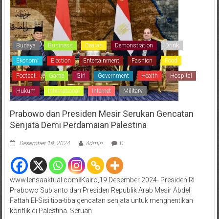
Budaya
Business
Dearah
Demonstration
Drink
Ekonomi
Election
Entertainment
Fashion
Food
Football
Game
Girl
Government
Health
Hospital
Hukum
International
Internet
Military
Prabowo dan Presiden Mesir Serukan Gencatan
Senjata Demi Perdamaian Palestina
Desember 19, 2024
Admin
0
www.lensaaktual.comǁKairo,19 Desember 2024- Presiden RI
Prabowo Subianto dan Presiden Republik Arab Mesir Abdel
Fattah El-Sisi tiba-tiba gencatan senjata untuk menghentikan
konflik di Palestina. Seruan