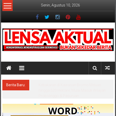
Lompat
Senin, Agustus 10, 2026
ke
konten
Lensaaktual
Berita Baru:
Wisata Bromo Ditutup Total, Api Semakin
Melebar, 3 Helikopter Dikerahkan untuk
Water Bombing