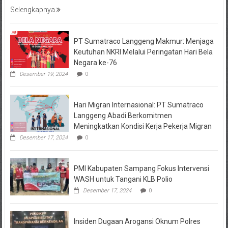
Selengkapnya
PT Sumatraco Langgeng Makmur: Menjaga
Keutuhan NKRI Melalui Peringatan Hari Bela
Negara ke-76
Desember 19, 2024
0
Hari Migran Internasional: PT Sumatraco
Langgeng Abadi Berkomitmen
Meningkatkan Kondisi Kerja Pekerja Migran
Desember 17, 2024
0
PMI Kabupaten Sampang Fokus Intervensi
WASH untuk Tangani KLB Polio
Desember 17, 2024
0
Insiden Dugaan Arogansi Oknum Polres