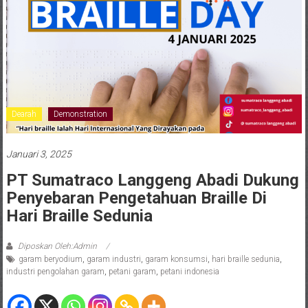
Dearah
Demonstration
Januari 3, 2025
PT Sumatraco Langgeng Abadi Dukung
Penyebaran Pengetahuan Braille Di
Hari Braille Sedunia
Diposkan Oleh:Admin
garam beryodium
,
garam industri
,
garam konsumsi
,
hari braille sedunia
,
industri pengolahan garam
,
petani garam
,
petani indonesia