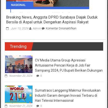
Ditangkap
Breaking News, Anggota DPRD Surabaya Diajak Duduk
Bersila di Aspal untuk Dengarkan Aspirasi Rakyat
pada
Juni 15, 2026
Admin
Komentar Dinonaktifkan
Breaking
News,
Anggota
Trending
DPRD
Surabaya
Diajak
Duduk
CV Media Utama Group Apresiasi
Bersila
Antusiasme Pencari Kerja di Job Fair
di
Sampang 2024, PJ Bupati Berikan Dukungan
Aspal
November 20, 2024
0
untuk
Dengarkan
Aspirasi
Rakyat
Sumatraco Langgeng Makmur Revolusikan
Industri Garam dengan Inovasi Terbaru di
Hari Televisi Internasional
November 21, 2024
0