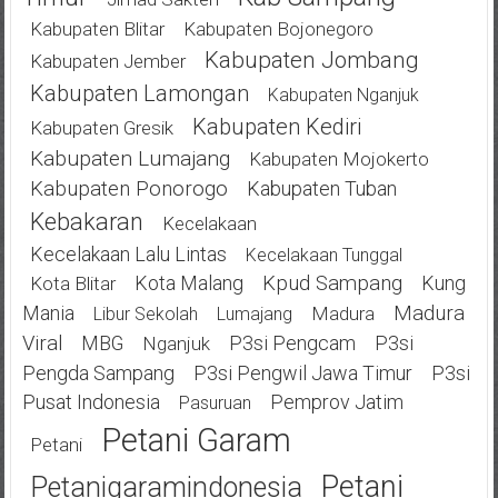
Kabupaten Blitar
Kabupaten Bojonegoro
Kabupaten Jombang
Kabupaten Jember
Kabupaten Lamongan
Kabupaten Nganjuk
Kabupaten Kediri
Kabupaten Gresik
Kabupaten Lumajang
Kabupaten Mojokerto
Kabupaten Ponorogo
Kabupaten Tuban
Kebakaran
Kecelakaan
Kecelakaan Lalu Lintas
Kecelakaan Tunggal
Kota Malang
Kpud Sampang
Kung
Kota Blitar
Mania
Madura
Madura
Libur Sekolah
Lumajang
Viral
MBG
P3si Pengcam
P3si
Nganjuk
Pengda Sampang
P3si Pengwil Jawa Timur
P3si
Pusat Indonesia
Pemprov Jatim
Pasuruan
Petani Garam
Petani
Petani
Petanigaramindonesia