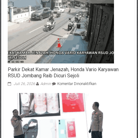
Parkir Dekat Kamar Jenazah, Honda Vario Karyawan
RSUD Jombang Raib Dicuri Sejoli
pada
Juli 26, 2026
Admin
Komentar Dinonaktifkan
Parkir
Dekat
Kamar
Jenazah,
Honda
Vario
Karyawan
RSUD
Jombang