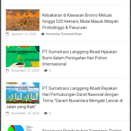
Kebakaran di Kawasan Bromo Meluas
hingga 520 Hektare, Mulai Masuk Wilayah
Probolinggo & Pasuruan
pada
Agustus 10, 2026
Komentar Dinonaktifkan
Kebakaran
di
Kawasan
PT Sumatraco Langgeng Abadi Hijaukan
Bromo
Meluas
Bumi dalam Peringatan Hari Pohon
hingga
Internasional
520
Hektare,
November 21, 2024
0
Mulai
Masuk
Wilayah
PT Sumatraco Langgeng Abadi Rayakan
Probolinggo
&
Hari Perhubungan Darat Nasional dengan
Pasuruan
Tema “Garam Nusantara Mengalir Lancar di
Jalan yang Baik”
November 23, 2024
0
Fenomena Pembunuhan Sampang: Paslon