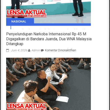
Raib
Dicuri
Sejoli
Penyelundupan Narkoba Internasional Rp 45 M
Digagalkan di Bandara Juanda, Dua WNA Malaysia
Ditangkap
pada
Juni 4, 2026
Admin
Komentar Dinonaktifkan
Penyelundupan
Narkoba
Internasional
Rp
45
M
Digagalkan
di
Bandara
Juanda,
Dua
WNA
Malaysia