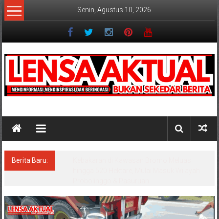
Lompat
Senin, Agustus 10, 2026
ke
konten
Lensaaktual
Berita Baru:
Wisata Bromo Ditutup Total, Api Semakin
Melebar, 3 Helikopter Dikerahkan untuk
Water Bombing