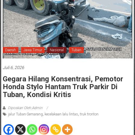
Daerah
Jawa Timur
Nasional
Tuban
Juli 6, 2026
Gegara Hilang Konsentrasi, Pemotor
Honda Stylo Hantam Truk Parkir Di
Tuban, Kondisi Kritis
Diposkan Oleh:Admin
jalur Tuban-Semarang
,
kecelakaan lalu lintas
,
truk tronton