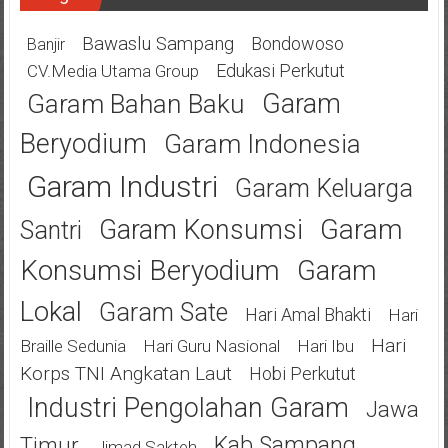
Bawaslu Sampang
Bondowoso
Banjir
Edukasi Perkutut
CV.Media Utama Group
Garam
Garam Bahan Baku
Beryodium
Garam Indonesia
Garam Industri
Garam Keluarga
Garam
Garam Konsumsi
Santri
Konsumsi Beryodium
Garam
Lokal
Garam Sate
Hari Amal Bhakti
Hari
Hari
Braille Sedunia
Hari Guru Nasional
Hari Ibu
Korps TNI Angkatan Laut
Hobi Perkutut
Industri Pengolahan Garam
Jawa
Kab Sampang
Timur
Jimad Sakteh