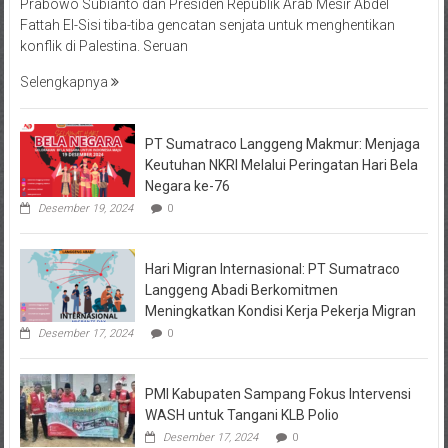
Prabowo Subianto dan Presiden Republik Arab Mesir Abdel
Fattah El-Sisi tiba-tiba gencatan senjata untuk menghentikan
konflik di Palestina. Seruan
Selengkapnya
PT Sumatraco Langgeng Makmur: Menjaga
Keutuhan NKRI Melalui Peringatan Hari Bela
Negara ke-76
Desember 19, 2024
0
Hari Migran Internasional: PT Sumatraco
Langgeng Abadi Berkomitmen
Meningkatkan Kondisi Kerja Pekerja Migran
Desember 17, 2024
0
PMI Kabupaten Sampang Fokus Intervensi
WASH untuk Tangani KLB Polio
Desember 17, 2024
0