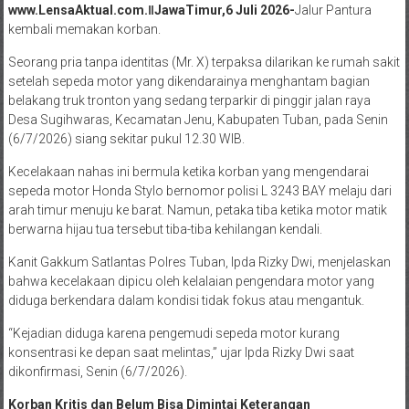
www.LensaAktual.com.ǁJawaTimur,6 Juli 2026-
Jalur Pantura
kembali memakan korban.
Seorang pria tanpa identitas (Mr. X) terpaksa dilarikan ke rumah sakit
setelah sepeda motor yang dikendarainya menghantam bagian
belakang truk tronton yang sedang terparkir di pinggir jalan raya
Desa Sugihwaras, Kecamatan Jenu, Kabupaten Tuban, pada Senin
(6/7/2026) siang sekitar pukul 12.30 WIB.
Kecelakaan nahas ini bermula ketika korban yang mengendarai
sepeda motor Honda Stylo bernomor polisi L 3243 BAY melaju dari
arah timur menuju ke barat. Namun, petaka tiba ketika motor matik
berwarna hijau tua tersebut tiba-tiba kehilangan kendali.
Kanit Gakkum Satlantas Polres Tuban, Ipda Rizky Dwi, menjelaskan
bahwa kecelakaan dipicu oleh kelalaian pengendara motor yang
diduga berkendara dalam kondisi tidak fokus atau mengantuk.
“Kejadian diduga karena pengemudi sepeda motor kurang
konsentrasi ke depan saat melintas,” ujar Ipda Rizky Dwi saat
dikonfirmasi, Senin (6/7/2026).
Korban Kritis dan Belum Bisa Dimintai Keterangan