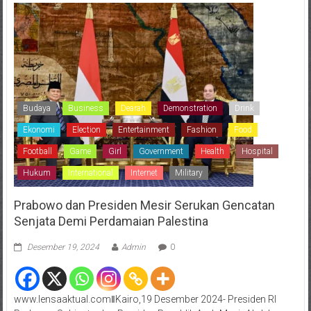
Budaya
Business
Dearah
Demonstration
Drink
Ekonomi
Election
Entertainment
Fashion
Food
Football
Game
Girl
Government
Health
Hospital
Hukum
International
Internet
Military
Prabowo dan Presiden Mesir Serukan Gencatan
Senjata Demi Perdamaian Palestina
Desember 19, 2024
Admin
0
www.lensaaktual.comǁKairo,19 Desember 2024- Presiden RI