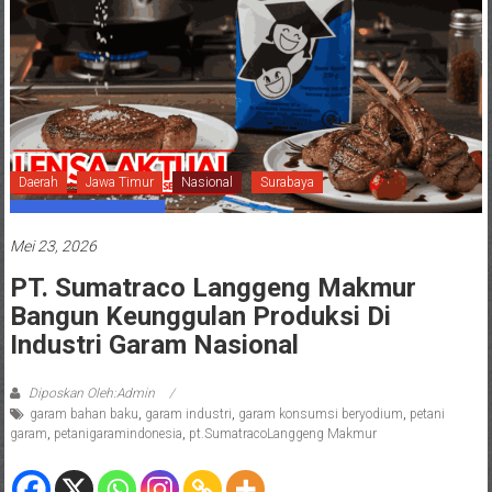
Daerah
Jawa Timur
Nasional
Surabaya
Mei 23, 2026
PT. Sumatraco Langgeng Makmur
Bangun Keunggulan Produksi Di
Industri Garam Nasional
Diposkan Oleh:Admin
garam bahan baku
,
garam industri
,
garam konsumsi beryodium
,
petani
garam
,
petanigaramindonesia
,
pt.SumatracoLanggeng Makmur