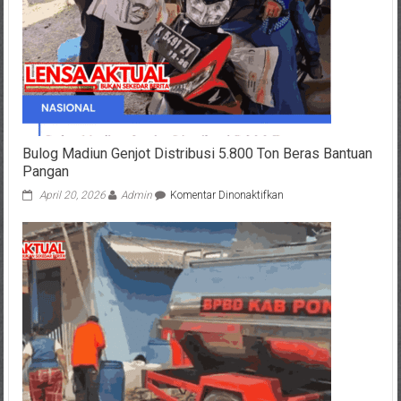
Bulog Madiun Genjot Distribusi 5.800 Ton Beras Bantuan
Pangan
pada
April 20, 2026
Admin
Komentar Dinonaktifkan
Bulog
Madiun
Genjot
Distribusi
5.800
Ton
Beras
Bantuan
Pangan