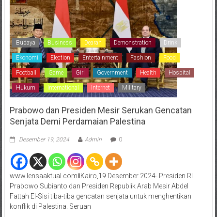
Budaya
Business
Dearah
Demonstration
Drink
Ekonomi
Election
Entertainment
Fashion
Food
Football
Game
Girl
Government
Health
Hospital
Hukum
International
Internet
Military
Prabowo dan Presiden Mesir Serukan Gencatan
Senjata Demi Perdamaian Palestina
Desember 19, 2024
Admin
0
www.lensaaktual.comǁKairo,19 Desember 2024- Presiden RI
Prabowo Subianto dan Presiden Republik Arab Mesir Abdel
Fattah El-Sisi tiba-tiba gencatan senjata untuk menghentikan
konflik di Palestina. Seruan