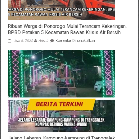
Ribuan Warga di Ponorogo Mulai Terancam Kekeringan,
BPBD Petakan 5 Kecamatan Rawan Krisis Air Bersih
pada
Juli 5, 2026
Admin
Komentar Dinonaktifkan
Ribuan
Warga
di
Ponorogo
Mulai
Terancam
Kekeringan,
BPBD
Petakan
5
Kecamatan
Rawan
Krisis
Air
Bersih
Jelang Lebaran, Kampung-kampung di Trenggalek