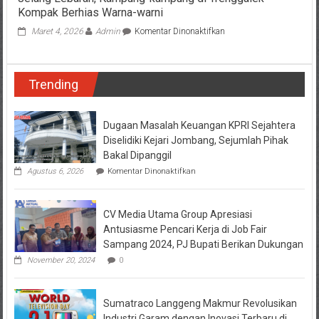
Kompak Berhias Warna-warni
pada
Maret 4, 2026
Admin
Komentar Dinonaktifkan
Jelang
Lebaran,
Kampung-
Trending
kampung
di
Trenggalek
Kompak
Dugaan Masalah Keuangan KPRI Sejahtera
Berhias
Diselidiki Kejari Jombang, Sejumlah Pihak
Warna-
Bakal Dipanggil
warni
pada
Agustus 6, 2026
Komentar Dinonaktifkan
Dugaan
Masalah
Keuangan
CV Media Utama Group Apresiasi
KPRI
Sejahtera
Antusiasme Pencari Kerja di Job Fair
Diselidiki
Sampang 2024, PJ Bupati Berikan Dukungan
Kejari
Jombang,
November 20, 2024
0
Sejumlah
Pihak
Bakal
Sumatraco Langgeng Makmur Revolusikan
Dipanggil
Industri Garam dengan Inovasi Terbaru di