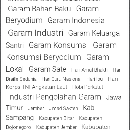
Garam
Garam Bahan Baku
Beryodium
Garam Indonesia
Garam Industri
Garam Keluarga
Garam
Garam Konsumsi
Santri
Konsumsi Beryodium
Garam
Lokal
Garam Sate
Hari Amal Bhakti
Hari
Hari
Braille Sedunia
Hari Guru Nasional
Hari Ibu
Korps TNI Angkatan Laut
Hobi Perkutut
Industri Pengolahan Garam
Jawa
Kab
Timur
Jimad Sakteh
Jember
Sampang
Kabupaten Blitar
Kabupaten
Kabupaten
Bojonegoro
Kabupaten Jember