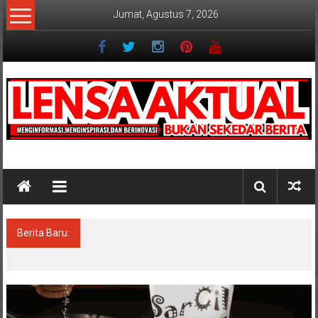
Lompat
Jumat, Agustus 7, 2026
ke
konten
Lensaaktual
Berita Baru:
Program Kampung Nelayan Merah Putih
Masuk Lamongan, Paciran & Brondong Jadi
Pusat Ekonomi Pesisir