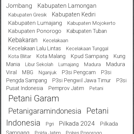
Jombang
Kabupaten Lamongan
Kabupaten Kediri
Kabupaten Gresik
Kabupaten Lumajang
Kabupaten Mojokerto
Kabupaten Ponorogo
Kabupaten Tuban
Kebakaran
Kecelakaan
Kecelakaan Lalu Lintas
Kecelakaan Tunggal
Kota Malang
Kpud Sampang
Kung
Kota Blitar
Mania
Madura
Madura
Libur Sekolah
Lumajang
Viral
MBG
P3si Pengcam
P3si
Nganjuk
Pengda Sampang
P3si Pengwil Jawa Timur
P3si
Pusat Indonesia
Pemprov Jatim
Petani
Petani Garam
Petani
Petanigaramindonesia
Indonesia
Pilkada 2024
Pilkada
Pgri
Sampang
Polda Jatim
Polres Ponorogo