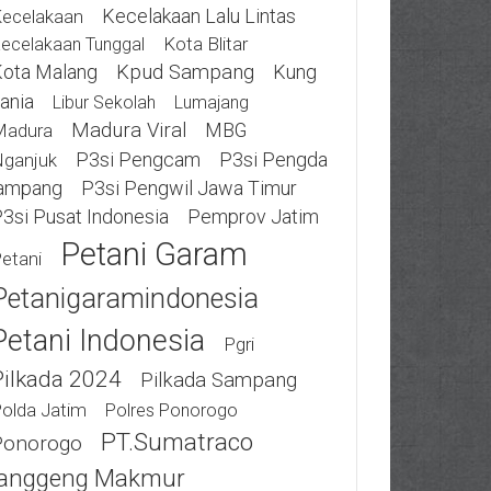
Kecelakaan Lalu Lintas
ecelakaan
Kota Blitar
ecelakaan Tunggal
ota Malang
Kpud Sampang
Kung
ania
Libur Sekolah
Lumajang
Madura Viral
MBG
Madura
P3si Pengcam
P3si Pengda
ganjuk
ampang
P3si Pengwil Jawa Timur
3si Pusat Indonesia
Pemprov Jatim
Petani Garam
etani
Petanigaramindonesia
Petani Indonesia
Pgri
Pilkada 2024
Pilkada Sampang
olda Jatim
Polres Ponorogo
PT.Sumatraco
Ponorogo
anggeng Makmur