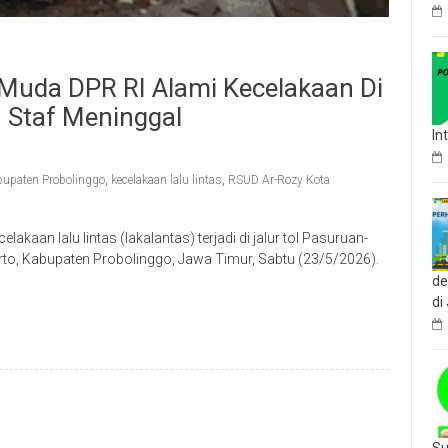
uda DPR RI Alami Kecelakaan Di
2 Staf Meninggal
In
upaten Probolinggo
,
kecelakaan lalu lintas
,
RSUD Ar-Rozy Kota
an lalu lintas (lakalantas) terjadi di jalur tol Pasuruan-
, Kabupaten Probolinggo, Jawa Timur, Sabtu (23/5/2026).
de
di