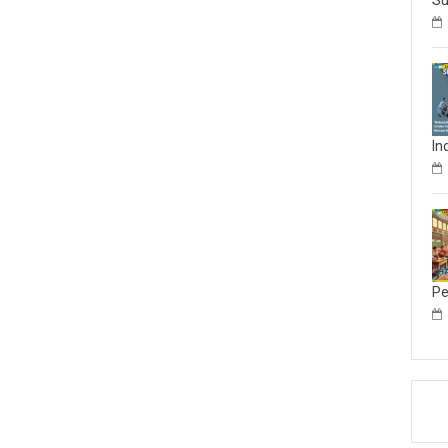
Su
In
Pe