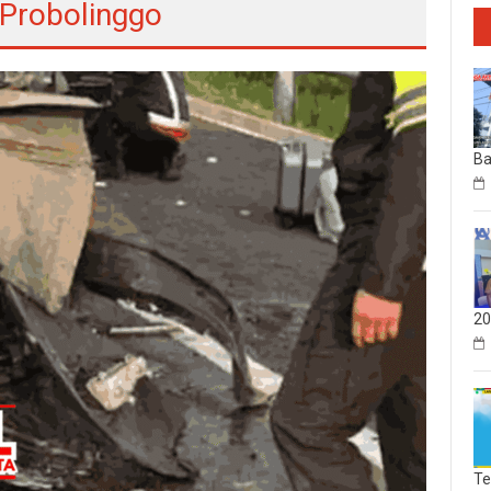
 Probolinggo
Ba
20
Te