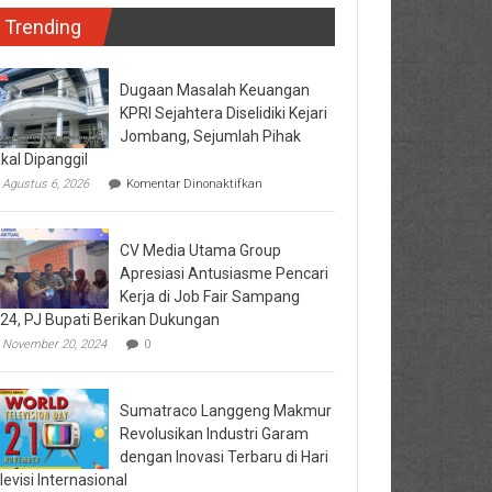
Trending
Dugaan Masalah Keuangan
KPRI Sejahtera Diselidiki Kejari
Jombang, Sejumlah Pihak
kal Dipanggil
pada
Agustus 6, 2026
Komentar Dinonaktifkan
Dugaan
Masalah
Keuangan
CV Media Utama Group
KPRI
Sejahtera
Apresiasi Antusiasme Pencari
Diselidiki
Kerja di Job Fair Sampang
Kejari
24, PJ Bupati Berikan Dukungan
Jombang,
Sejumlah
November 20, 2024
0
Pihak
Bakal
Dipanggil
Sumatraco Langgeng Makmur
Revolusikan Industri Garam
dengan Inovasi Terbaru di Hari
levisi Internasional