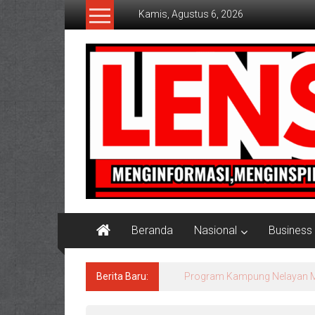
Lompat
Kamis, Agustus 6, 2026
ke
konten
Lensaaktual
Beranda
Nasional
Business
Berita Baru:
PT. Sumatraco Langgeng Makm