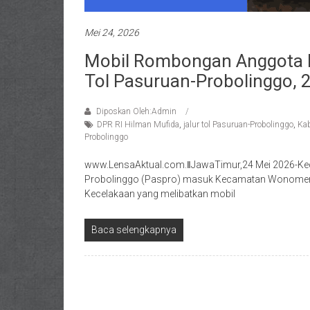
Mei 24, 2026
Mobil Rombongan Anggota M
Tol Pasuruan-Probolinggo, 
Diposkan Oleh:Admin
DPR RI Hilman Mufida
,
jalur tol Pasuruan-Probolinggo
,
Kab
Probolinggo
www.LensaAktual.com.ǁJawaTimur,24 Mei 2026-Kecelaka
Probolinggo (Paspro) masuk Kecamatan Wonomerto
Kecelakaan yang melibatkan mobil
Baca selengkapnya