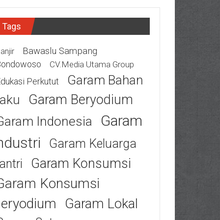
Tags
Bawaslu Sampang
anjir
Bondowoso
CV.Media Utama Group
Garam Bahan
dukasi Perkutut
Garam Beryodium
aku
Garam
Garam Indonesia
ndustri
Garam Keluarga
Garam Konsumsi
antri
Garam Konsumsi
eryodium
Garam Lokal