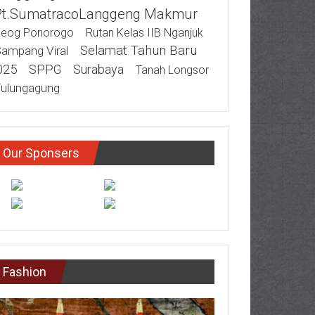
Pt.SumatracoLanggeng Makmur
eog Ponorogo
Rutan Kelas IIB Nganjuk
Selamat Tahun Baru
ampang Viral
025
SPPG
Surabaya
Tanah Longsor
ulungagung
Our Sponsers
Fashion