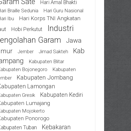
Garam Sate
Hari Amal Bhakti
ari Braille Sedunia
Hari Guru Nasional
Hari Korps TNI Angkatan
ari Ibu
Industri
aut
Hobi Perkutut
engolahan Garam
Jawa
Kab
imur
Jimad Sakteh
Jember
ampang
Kabupaten Blitar
abupaten Bojonegoro
Kabupaten
Kabupaten Jombang
ember
Kabupaten Lamongan
Kabupaten Kediri
abupaten Gresik
Kabupaten Lumajang
abupaten Mojokerto
Kabupaten Ponorogo
Kebakaran
abupaten Tuban