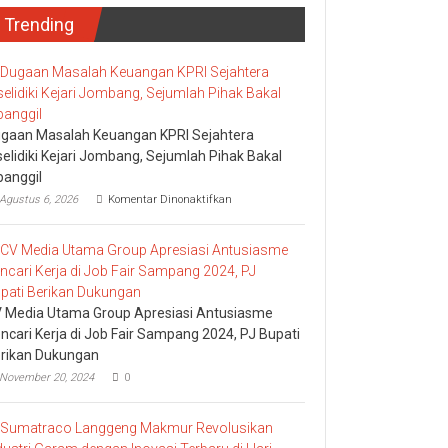
Trending
gaan Masalah Keuangan KPRI Sejahtera
selidiki Kejari Jombang, Sejumlah Pihak Bakal
panggil
pada
Agustus 6, 2026
Komentar Dinonaktifkan
Dugaan
Masalah
Keuangan
KPRI
Sejahtera
Diselidiki
Kejari
 Media Utama Group Apresiasi Antusiasme
Jombang,
ncari Kerja di Job Fair Sampang 2024, PJ Bupati
Sejumlah
rikan Dukungan
Pihak
Bakal
November 20, 2024
0
Dipanggil