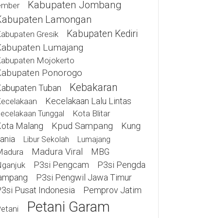
Kabupaten Jombang
ember
Kabupaten Lamongan
Kabupaten Kediri
abupaten Gresik
Kabupaten Lumajang
abupaten Mojokerto
Kabupaten Ponorogo
Kebakaran
abupaten Tuban
Kecelakaan Lalu Lintas
ecelakaan
Kota Blitar
ecelakaan Tunggal
ota Malang
Kpud Sampang
Kung
ania
Libur Sekolah
Lumajang
Madura Viral
MBG
Madura
P3si Pengcam
P3si Pengda
ganjuk
ampang
P3si Pengwil Jawa Timur
3si Pusat Indonesia
Pemprov Jatim
Petani Garam
etani