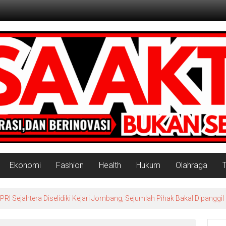
Ekonomi
Fashion
Health
Hukum
Olahraga
 Sejahtera Diselidiki Kejari Jombang, Sejumlah Pihak Bakal Dipanggil