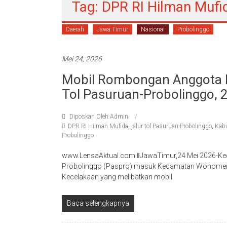
Tag: DPR RI Hilman Mufi
Daerah
Jawa Timur
Nasional
Probolinggo
Mei 24, 2026
Mobil Rombongan Anggota M
Tol Pasuruan-Probolinggo, 
Diposkan Oleh:Admin
DPR RI Hilman Mufida
,
jalur tol Pasuruan-Probolinggo
,
Kabu
Probolinggo
www.LensaAktual.com.ǁJawaTimur,24 Mei 2026-Kecelaka
Probolinggo (Paspro) masuk Kecamatan Wonomerto
Kecelakaan yang melibatkan mobil
Baca selengkapnya