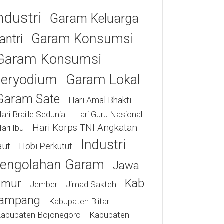
ndustri
Garam Keluarga
Garam Konsumsi
antri
Garam Konsumsi
eryodium
Garam Lokal
Garam Sate
Hari Amal Bhakti
ari Braille Sedunia
Hari Guru Nasional
Hari Korps TNI Angkatan
ari Ibu
Industri
aut
Hobi Perkutut
engolahan Garam
Jawa
Kab
imur
Jimad Sakteh
Jember
ampang
Kabupaten Blitar
abupaten Bojonegoro
Kabupaten