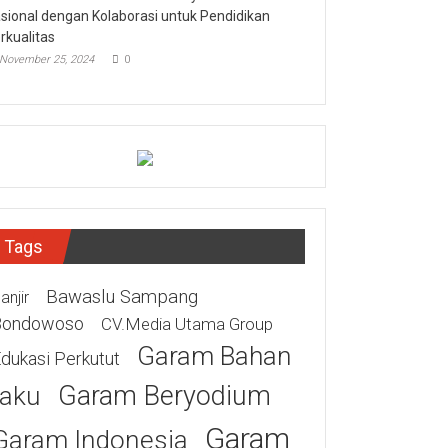
sional dengan Kolaborasi untuk Pendidikan
rkualitas
November 25, 2024
0
Tags
Bawaslu Sampang
anjir
Bondowoso
CV.Media Utama Group
Garam Bahan
dukasi Perkutut
Garam Beryodium
aku
Garam
Garam Indonesia