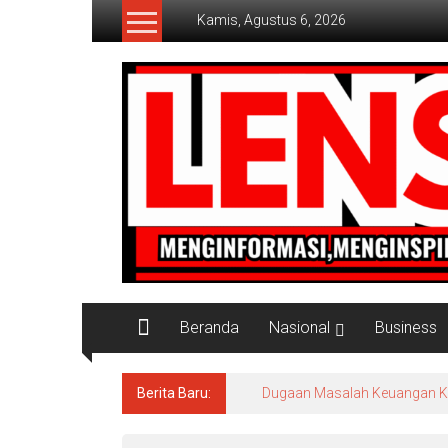
Lompat
Kamis, Agustus 6, 2026
ke
konten
Lensaaktual
Beranda
Nasional
Business
Berita Baru:
Dugaan Masalah Keuangan KPRI