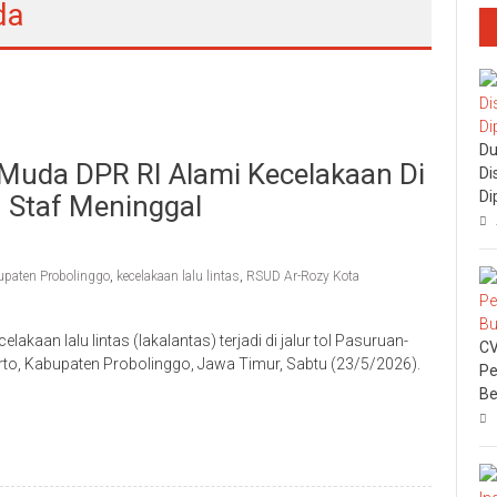
da
Du
uda DPR RI Alami Kecelakaan Di
Di
Di
2 Staf Meninggal
paten Probolinggo
,
kecelakaan lalu lintas
,
RSUD Ar-Rozy Kota
an lalu lintas (lakalantas) terjadi di jalur tol Pasuruan-
CV
, Kabupaten Probolinggo, Jawa Timur, Sabtu (23/5/2026).
Pe
Be