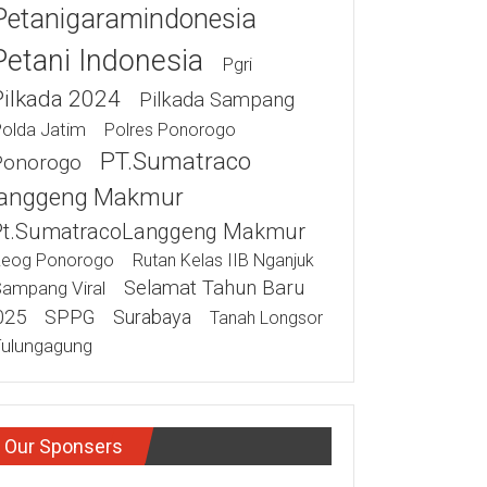
Petanigaramindonesia
Petani Indonesia
Pgri
Pilkada 2024
Pilkada Sampang
olda Jatim
Polres Ponorogo
PT.Sumatraco
Ponorogo
anggeng Makmur
Pt.SumatracoLanggeng Makmur
eog Ponorogo
Rutan Kelas IIB Nganjuk
Selamat Tahun Baru
ampang Viral
025
SPPG
Surabaya
Tanah Longsor
ulungagung
Our Sponsers