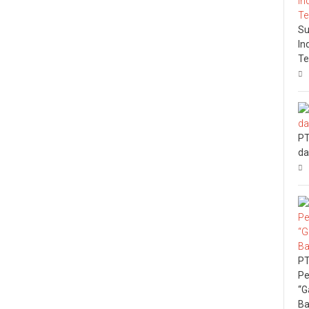
Su
In
Te
PT
da
PT
Pe
“G
Ba