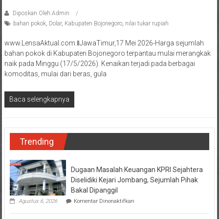
Diposkan Oleh:Admin
bahan pokok
,
Dolar
,
Kabupaten Bojonegoro
,
nilai tukar rupiah
www.LensaAktual.com.ǁJawaTimur,17 Mei 2026-Harga sejumlah
bahan pokok di Kabupaten Bojonegoro terpantau mulai merangkak
naik pada Minggu (17/5/2026). Kenaikan terjadi pada berbagai
komoditas, mulai dari beras, gula
Baca selengkapnya
Trending
Dugaan Masalah Keuangan KPRI Sejahtera
Diselidiki Kejari Jombang, Sejumlah Pihak
Bakal Dipanggil
pada
Agustus 6, 2026
Komentar Dinonaktifkan
Dugaan
Masalah