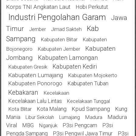
Korps TNI Angkatan Laut
Hobi Perkutut
Industri Pengolahan Garam
Jawa
Kab
Timur
Jimad Sakteh
Jember
Sampang
Kabupaten Blitar
Kabupaten
Kabupaten
Bojonegoro
Kabupaten Jember
Jombang
Kabupaten Lamongan
Kabupaten Kediri
Kabupaten Gresik
Kabupaten Lumajang
Kabupaten Mojokerto
Kabupaten Ponorogo
Kabupaten Tuban
Kebakaran
Kecelakaan
Kecelakaan Lalu Lintas
Kecelakaan Tunggal
Kota Malang
Kpud Sampang
Kung
Kota Blitar
Mania
Madura
Madura
Libur Sekolah
Lumajang
Viral
MBG
P3si Pengcam
P3si
Nganjuk
Pengda Sampang
P3si Pengwil Jawa Timur
P3si