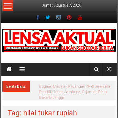
Lompat
Jumat, Agustus 7, 2026
ke
konten
Lensaaktual
Berita Baru:
Dugaan Masalah Keuangan KPRI Sejahtera
Diselidiki Kejari Jombang, Sejumlah Pihak
Bakal Dipanggil
Tag: nilai tukar rupiah