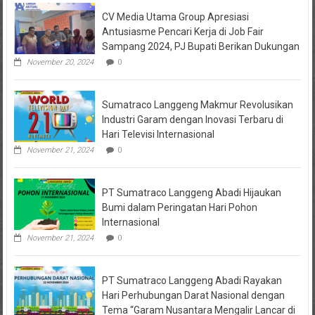
Keuangan
CV Media Utama Group Apresiasi
KPRI
Sejahtera
Antusiasme Pencari Kerja di Job Fair
Diselidiki
Sampang 2024, PJ Bupati Berikan Dukungan
Kejari
Jombang,
November 20, 2024
0
Sejumlah
Pihak
Bakal
Sumatraco Langgeng Makmur Revolusikan
Dipanggil
Industri Garam dengan Inovasi Terbaru di
Hari Televisi Internasional
November 21, 2024
0
PT Sumatraco Langgeng Abadi Hijaukan
Bumi dalam Peringatan Hari Pohon
Internasional
November 21, 2024
0
PT Sumatraco Langgeng Abadi Rayakan
Hari Perhubungan Darat Nasional dengan
Tema “Garam Nusantara Mengalir Lancar di