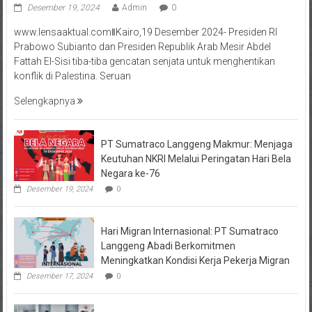
Desember 19, 2024
Admin
0
www.lensaaktual.comǁKairo,19 Desember 2024- Presiden RI
Prabowo Subianto dan Presiden Republik Arab Mesir Abdel
Fattah El-Sisi tiba-tiba gencatan senjata untuk menghentikan
konflik di Palestina. Seruan
Selengkapnya
PT Sumatraco Langgeng Makmur: Menjaga
Keutuhan NKRI Melalui Peringatan Hari Bela
Negara ke-76
Desember 19, 2024
0
Hari Migran Internasional: PT Sumatraco
Langgeng Abadi Berkomitmen
Meningkatkan Kondisi Kerja Pekerja Migran
Desember 17, 2024
0