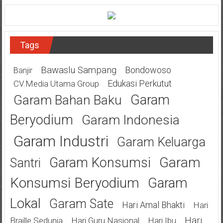
Tags
Bawaslu Sampang
Bondowoso
Banjir
Edukasi Perkutut
CV.Media Utama Group
Garam
Garam Bahan Baku
Beryodium
Garam Indonesia
Garam Industri
Garam Keluarga
Garam
Garam Konsumsi
Santri
Konsumsi Beryodium
Garam
Lokal
Garam Sate
Hari Amal Bhakti
Hari
Hari
Braille Sedunia
Hari Guru Nasional
Hari Ibu