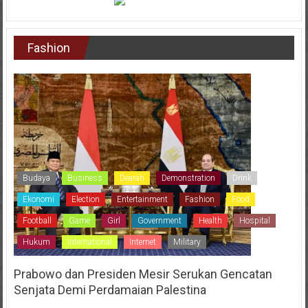
Fashion
Budaya
Business
Dearah
Demonstration
Drink
Ekonomi
Election
Entertainment
Fashion
Food
Football
Game
Girl
Government
Health
Hospital
Hukum
International
Internet
Military
Prabowo dan Presiden Mesir Serukan Gencatan
Senjata Demi Perdamaian Palestina