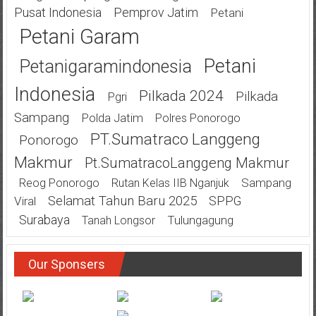
Pusat Indonesia
Pemprov Jatim
Petani
Petani Garam
Petani
Petanigaramindonesia
Indonesia
Pilkada 2024
Pilkada
Pgri
Sampang
Polda Jatim
Polres Ponorogo
PT.Sumatraco Langgeng
Ponorogo
Makmur
Pt.SumatracoLanggeng Makmur
Sampang
Reog Ponorogo
Rutan Kelas IIB Nganjuk
Selamat Tahun Baru 2025
SPPG
Viral
Surabaya
Tulungagung
Tanah Longsor
Our Sponsers