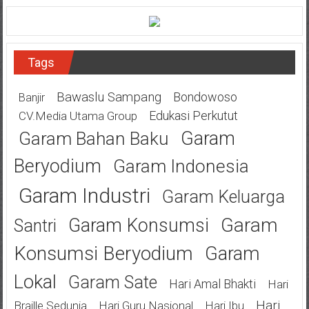
Tags
Bawaslu Sampang
Bondowoso
Banjir
Edukasi Perkutut
CV.Media Utama Group
Garam
Garam Bahan Baku
Beryodium
Garam Indonesia
Garam Industri
Garam Keluarga
Garam
Garam Konsumsi
Santri
Konsumsi Beryodium
Garam
Lokal
Garam Sate
Hari Amal Bhakti
Hari
Hari
Braille Sedunia
Hari Guru Nasional
Hari Ibu