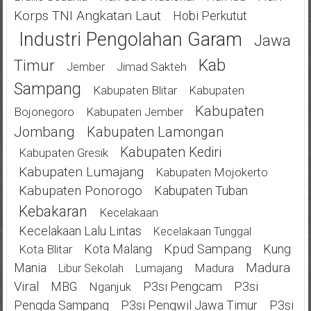
Korps TNI Angkatan Laut
Hobi Perkutut
Industri Pengolahan Garam
Jawa
Kab
Timur
Jimad Sakteh
Jember
Sampang
Kabupaten Blitar
Kabupaten
Kabupaten
Bojonegoro
Kabupaten Jember
Jombang
Kabupaten Lamongan
Kabupaten Kediri
Kabupaten Gresik
Kabupaten Lumajang
Kabupaten Mojokerto
Kabupaten Ponorogo
Kabupaten Tuban
Kebakaran
Kecelakaan
Kecelakaan Lalu Lintas
Kecelakaan Tunggal
Kota Malang
Kpud Sampang
Kung
Kota Blitar
Mania
Madura
Madura
Libur Sekolah
Lumajang
Viral
MBG
P3si Pengcam
P3si
Nganjuk
Pengda Sampang
P3si Pengwil Jawa Timur
P3si