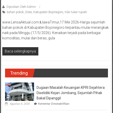
Diposkan Oleh:Admin
bahan pokok
,
Dolar
,
Kabupaten Bojonegoro
,
nilai tukar rupiah
www.LensaAktual.com.ǁJawaTimur,17 Mei 2026-Harga sejumlah
bahan pokok di Kabupaten Bojonegoro terpantau mulai merangkak
naik pada Minggu (17/5/2026). Kenaikan terjadi pada berbagai
komoditas, mulai dari beras, gula
Baca selengkapnya
Trending
Dugaan Masalah Keuangan KPRI Sejahtera
Diselidiki Kejari Jombang, Sejumlah Pihak
Bakal Dipanggil
pada
Agustus 6, 2026
Komentar Dinonaktifkan
Dugaan
Masalah