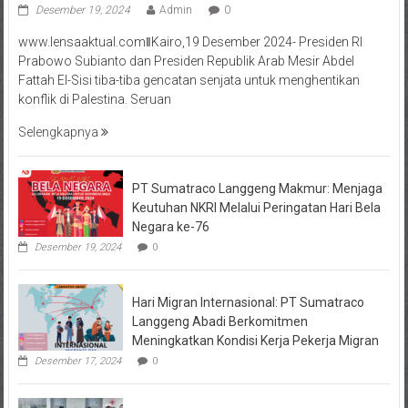
Desember 19, 2024
Admin
0
www.lensaaktual.comǁKairo,19 Desember 2024- Presiden RI
Prabowo Subianto dan Presiden Republik Arab Mesir Abdel
Fattah El-Sisi tiba-tiba gencatan senjata untuk menghentikan
konflik di Palestina. Seruan
Selengkapnya
PT Sumatraco Langgeng Makmur: Menjaga
Keutuhan NKRI Melalui Peringatan Hari Bela
Negara ke-76
Desember 19, 2024
0
Hari Migran Internasional: PT Sumatraco
Langgeng Abadi Berkomitmen
Meningkatkan Kondisi Kerja Pekerja Migran
Desember 17, 2024
0