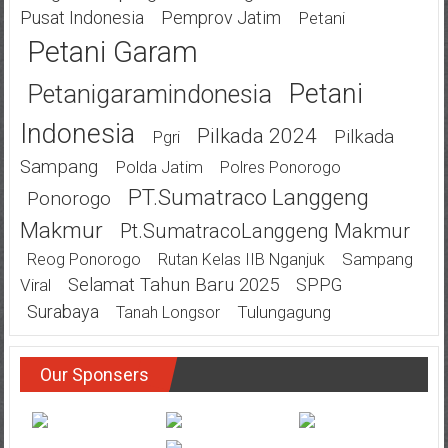
Pusat Indonesia
Pemprov Jatim
Petani
Petani Garam
Petani
Petanigaramindonesia
Indonesia
Pilkada 2024
Pilkada
Pgri
Sampang
Polda Jatim
Polres Ponorogo
PT.Sumatraco Langgeng
Ponorogo
Makmur
Pt.SumatracoLanggeng Makmur
Sampang
Reog Ponorogo
Rutan Kelas IIB Nganjuk
Selamat Tahun Baru 2025
SPPG
Viral
Surabaya
Tulungagung
Tanah Longsor
Our Sponsers