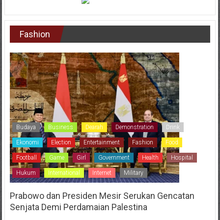
Fashion
Budaya
Business
Dearah
Demonstration
Drink
Ekonomi
Election
Entertainment
Fashion
Food
Football
Game
Girl
Government
Health
Hospital
Hukum
International
Internet
Military
Prabowo dan Presiden Mesir Serukan Gencatan
Senjata Demi Perdamaian Palestina