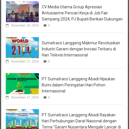
Keuangan
CV Media Utama Group Apresiasi
KPRI
Sejahtera
Antusiasme Pencari Kerja di Job Fair
Diselidiki
Sampang 2024, PJ Bupati Berikan Dukungan
Kejari
Jombang,
November 20, 2024
0
Sejumlah
Pihak
Bakal
Sumatraco Langgeng Makmur Revolusikan
Dipanggil
Industri Garam dengan Inovasi Terbaru di
Hari Televisi Internasional
November 21, 2024
0
PT Sumatraco Langgeng Abadi Hijaukan
Bumi dalam Peringatan Hari Pohon
Internasional
November 21, 2024
0
PT Sumatraco Langgeng Abadi Rayakan
Hari Perhubungan Darat Nasional dengan
Tema “Garam Nusantara Mengalir Lancar di