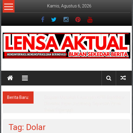
Lompat
Kamis, Agustus 6, 2026
ke
konten
Lensaaktual
Berita Baru:
Program Kampung Nelayan Merah Putih
Masuk Lamongan, Paciran & Brondong Jadi
Pusat Ekonomi Pesisir
Tag: Dolar